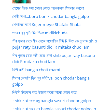
শেষের দিকে জয়া জোরে জোরে অনেকক্ষন শিৎকার করলো
শেলী আপা…boro bon k chodar bangla golpo
শেফালির সাথে Kejer meye Shafalir Shata
শুভ্রর নুনু মুন্নিদির ভিতরেdidikichudai
শীব পুজার রাতে শীব সেজে বাসোন্তি দিদি R মিতা কে চুদলাম shib
pujar raty basunti didi R mitaka chud lam
শীব পুজার রাতে কচী মেয়ে চোদা shib pujar raty basunti
didi R mitaka chud lam
শিল্পী মামী bangla choti mami
শিলার ভোদাটা ছিল খুব টাইটvai bon chodar bangla
golpo
শিউলি চিতকার করে উঠলো করো আরো জোরে করো
শাশুরির সারা দেহে মধু bangla sasuri chodar golpo
শাশুরির সারা দেহর মধু bangla sasuri chodar golpo in