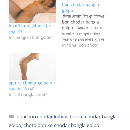
bon chodar bangla
golpo
শিলার ভোদাটা ছিল খুব টাইটvai
bon chodar bangla
boudi fuck golpo ভাই বোন
golpo আমার খালা মারা যান
চুদচুদি চটি
অনেকদিন রোগে ভুগে। খালার
In "bangla choti golpo"
সবচেয়ে বড় মেয়ে শিলা। গ্রামের
মেয়ে। বাড়িতে ওকে দেখার মতো
In "bhai bon choti"
আর কেই নেই। দুই ভাই শহরে
থাকে। ভাইদের সাথে থাকার মতো
সুযোগও নেই। তাই মা তাকে
আমাদের বাসায় নিয়ে আসে।
আমাদের বাসা…
apu ke chodar golpo সাদা
ভোদা জিভ দিয়ে চাটা
In "all bangla choti"
Categories
bhai bon chodar kahini
,
bonke chodar bangla
golpo
,
choto bon ke chodar bangla golpo