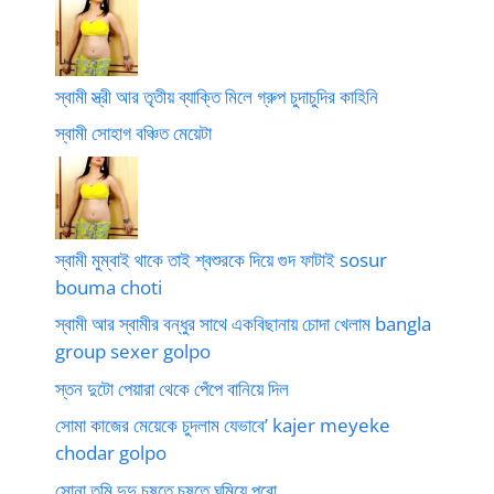
স্বামী স্ত্রী আর তৃতীয় ব্যাক্তি মিলে গ্রুপ চুদাচুদির কাহিনি
স্বামী সোহাগ বঞ্চিত মেয়েটা
স্বামী মুম্বাই থাকে তাই শ্বশুরকে দিয়ে গুদ ফাটাই sosur
bouma choti
স্বামী আর স্বামীর বন্ধুর সাথে একবিছানায় চোদা খেলাম bangla
group sexer golpo
স্তন দুটো পেয়ারা থেকে পেঁপে বানিয়ে দিল
সোমা কাজের মেয়েকে চুদলাম যেভাবে’ kajer meyeke
chodar golpo
সোনা তুমি দুদু চুষতে চুষতে ঘুমিয়ে পরো