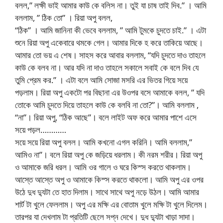
বলল,” লক্ষী ভাই আমার কাউ কে বলিস না। তুই যা চাষ তাই দিব.” । আমি
বললাম, ” ঠিক তো” । রিয়া অপু বলল,
“ঠিক” । আমি জানিনা কী ভেবে বললাম, ” আমি টুমকে চুদতে চাই.” । এটা
শুনে রিয়া অপু একেবারে থমকে গেল। আমার দিকে হ করে তাকিয়ে আছে।
আমার তো ভয় এ শেষ। সাহস করে আবার বললাম, “যদি চুদতে দাও তাহলে
কাউ কে বলব না। আর যদি না দাও তাহলে সকালে সবাই কে বলে দিব যে
তুমি প্রেম কর.” । এটা বলে আমি সোজা মসরি এর ভিতর গিয়ে সয়ে
পড়লাম। রিয়া অপু একটো পর বিছানা এর উওপর বসে আমাকে বলল, ” যদি
তোকে আমি চুদতে দিয়ে তাহলে কাউ কে বলবি না তো?”। আমি বললাম ,
“না”। রিয়া অপু, “ঠিক আছে”। বলে লাইট অফ করে আমার পাশে এসে
সয়ে পড়ল…………
সয়ে সয়ে রিয়া অপু বলল। আমি কখনো এগল করিনি। আমি বললাম,”
আমিও না”। বলে রিয়া অপু কে জড়িয়ে ধরলাম। কী নরম শরীর। রিয়া অপু
ও আমাকে জরি ধরল। আমি ওর গালে ও ঘরে কিস্স করতে থাকলাম।
আস্তে আস্তে অপু ও আমাকে কিস্স করতে থাকলো। আমি অপু এর ওপর
উঠে দুধ দ্যুটা তে হাত দিলাম। সাথে সাথে অপু নড়ে উঠল। আমি আমার
শার্ট টা খুলে ফেললাম। অপু এর মক্ষি এর বোতাম খুলে মক্ষি টা খুলে দিলেম।
তারপর যা দেখলাম টা প্রতিটি ছেলে সপ্ন দেখে। দুধ দ্যুটা খাড়া সাদা।