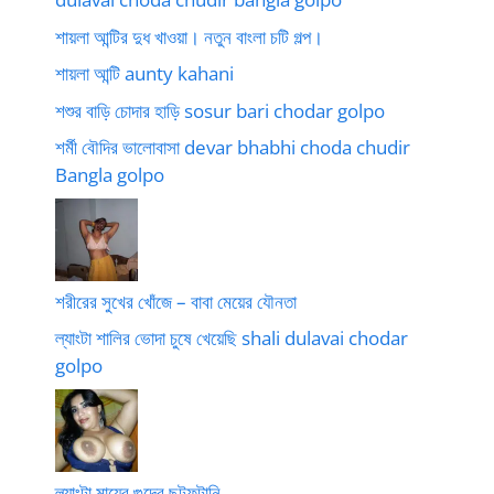
শায়লা আন্টির দুধ খাওয়া। নতুন বাংলা চটি গল্প।
শায়লা আন্টি aunty kahani
শশুর বাড়ি চোদার হাড়ি sosur bari chodar golpo
শর্মী বৌদির ভালোবাসা devar bhabhi choda chudir
Bangla golpo
শরীরের সুখের খোঁজে – বাবা মেয়ের যৌনতা
ল্যাংটা শালির ভোদা চুষে খেয়েছি shali dulavai chodar
golpo
ল্যাংটা মায়ের গুদের ছটফটানি