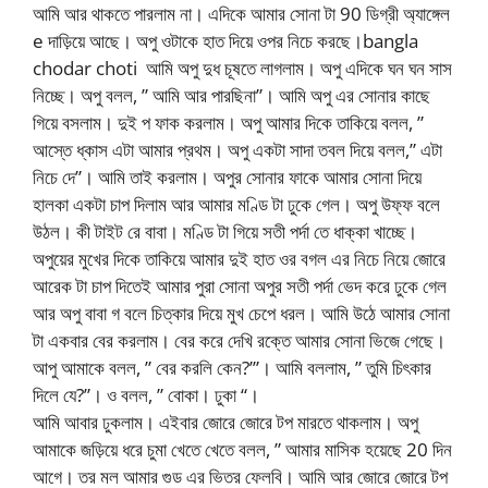
আমি আর থাকতে পারলাম না। এদিকে আমার সোনা টা 90 ডিগ্রী অ্যাঙ্গেল
e দাড়িয়ে আছে। অপু ওটাকে হাত দিয়ে ওপর নিচে করছে।bangla
chodar choti আমি অপু দুধ চূষতে লাগলাম। অপু এদিকে ঘন ঘন সাস
নিচ্ছে। অপু বলল, ” আমি আর পারছিনা”। আমি অপু এর সোনার কাছে
গিয়ে বসলাম। দুই প ফাক করলাম। অপু আমার দিকে তাকিয়ে বলল, ”
আস্তে ধ্কাস এটা আমার প্রথম। অপু একটা সাদা তবল দিয়ে বলল,” এটা
নিচে দে”। আমি তাই করলাম। অপুর সোনার ফাকে আমার সোনা দিয়ে
হালকা একটা চাপ দিলাম আর আমার মণ্ডি টা ঢুকে গেল। অপু উফ্ফ বলে
উঠল। কী টাইট রে বাবা। মণ্ডি টা গিয়ে সতী পর্দা তে ধাক্কা খাচ্ছে।
অপুয়ের মুখের দিকে তাকিয়ে আমার দুই হাত ওর বগল এর নিচে নিয়ে জোরে
আরেক টা চাপ দিতেই আমার পুরা সোনা অপুর সতী পর্দা ভেদ করে ঢুকে গেল
আর অপু বাবা গ বলে চিত্কার দিয়ে মুখ চেপে ধরল। আমি উঠে আমার সোনা
টা একবার বের করলাম। বের করে দেখি রক্তে আমার সোনা ভিজে গেছে।
আপু আমাকে বলল, ” বের করলি কেন?’”। আমি বললাম, ” তুমি চিৎকার
দিলে যে?”। ও বলল, ” বোকা। ঢুকা “।
আমি আবার ঢুকলাম। এইবার জোরে জোরে টপ মারতে থাকলাম। অপু
আমাকে জড়িয়ে ধরে চুমা খেতে খেতে বলল, ” আমার মাসিক হয়েছে 20 দিন
আগে। তর মল আমার গুড এর ভিতর ফেলবি। আমি আর জোরে জোরে টপ