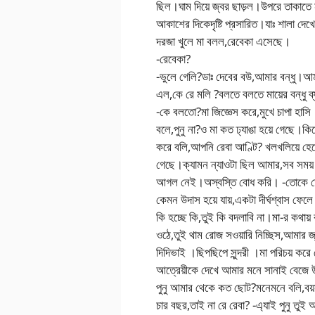
ছিল।ঘাম দিয়ে জ্বর ছাড়ল।উপরে তাকাতে ন
আকাশের দিকেদৃষ্টি প্রসারিত।যাঃ শালা দ
দরজা খুলে মা বলল,রেবেকা এসেছে।
-রেবেকা?
-ভুলে গেলি?ডাঃ দেবের বউ,আমার বন্ধু।আম
এল,কে রে মলি ?বলতে বলতে মায়ের বন্ধু
-কে বলতো?মা জিজ্ঞেস করে,মুখে চাপা হাস
বলে,পুনু না?ও মা কত ঢ্যাঙা হয়ে গেছে।
করে বলি,আপনি রেবা আণ্টি? খলখলিয়ে হ
গেছে।ক্যামন ন্যাওটা ছিল আমার,সব সময়
আগল নেই।অস্বস্তি বোধ করি। -তোকে তো বি
কেমন উদাস হয়ে যায়,একটা দীর্ঘশ্বাস ফ
কি হচ্ছে কি,তুই কি বদলাবি না।মা-র কথায় 
ওঠে,তুই থাম রোজ সওয়ারি নিচ্ছিস,আমার 
দিদিভাই ।ছিপছিপে সুন্দরী ।মা পরিচয় কর
আত্রেয়ীকে দেখে আমার মনে সানাই বেজে
পুনু আমার থেকে কত ছোট?মনেমনে বলি,বয়
চার বছর,তাই না রে রেবা? -এ্যাই পুনু তুই