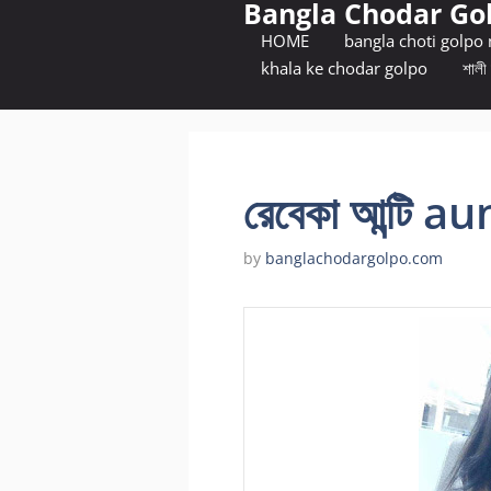
Bangla Chodar Go
Skip
to
HOME
bangla choti golpo
content
khala ke chodar golpo
শালী 
রেবেকা আন্টি a
by
banglachodargolpo.com