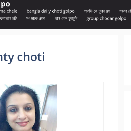
lpo
 ma chele
bangla daily choti golpo
শাশুড়ি কে চুদার গল্প
শ্বশুর বৌ
দুলাভাই চটি
সৎ মাকে চোদা
ভাই বোন চুদাচুদি
group chodar golpo
unty choti