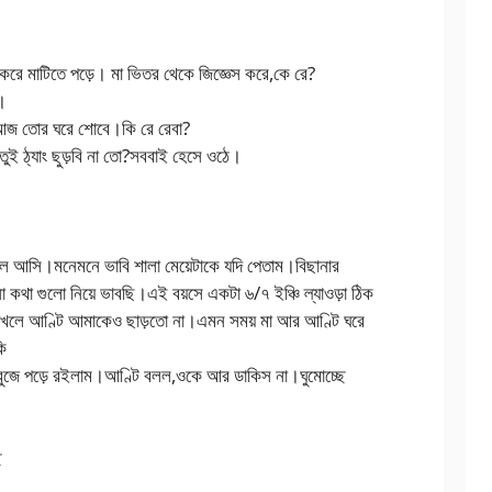
 করে মাটিতে পড়ে। মা ভিতর থেকে জিজ্ঞেস করে,কে রে?
ি।
 আজ তোর ঘরে শোবে।কি রে রেবা?
তুই ঠ্যাং ছুড়বি না তো?সববাই হেসে ওঠে।
ে আসি।মনেমনে ভাবি শালা মেয়েটাকে যদি পেতাম।বিছানার
না কথা গুলো নিয়ে ভাবছি।এই বয়সে একটা ৬/৭ ইঞ্চি ল্যাওড়া ঠিক
েখলে আণ্টি আমাকেও ছাড়তো না।এমন সময় মা আর আণ্টি ঘরে
কি
 বুজে পড়ে রইলাম।আণ্টি বলল,ওকে আর ডাকিস না।ঘুমোচ্ছে
ে