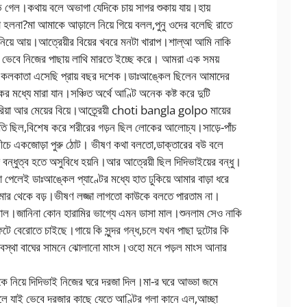
েল।কথায় বলে অভাগা যেদিকে চায় সাগর শুকায় যায়।হায়
 হলনা?মা আমাকে আড়ালে নিয়ে গিয়ে বলল,পুনু ওদের বলেছি রাতে
স নিয়ে আয়।আত্রেয়ীর বিয়ের খবরে মনটা খারাপ।শাল্আ আমি নাকি
া ভেবে নিজের পাছায় লাথি মারতে ইচ্ছে করে। আমরা এক সময়
ে কলকাতা এসেছি প্রায় বছর দশেক।ডাঃআঙ্কেল ছিলেন আমাদের
মধ্যে মারা যান।সঞ্চিত অর্থে আণ্টি অনেক কষ্ট করে দুটি
িয়া আর মেয়ের বিয়ে।আত্র্রেয়ী choti bangla golpo মায়ের
খ্যাতি ছিল,বিশেষ করে শরীরের গড়ন ছিল লোকের আলোচ্য।সাড়ে-পাঁচ
 নীচে একজোড়া পুরু ঠোট। ভীষণ কথা বলতো,ডাক্তারের বউ বলে
বন্ধুত্ব হতে অসুবিধে হয়নি।আর আত্রেয়ী ছিল দিদিভাইয়ের বন্ধু।
লেই ডাঃআঙ্কেল প্যাণ্টের মধ্যে হাত ঢুকিয়ে আমার বাড়া ধরে
আমার থেকে বড়।ভীষণ লজ্জা লাগতো কাউকে বলতে পারতাম না।
মাল।জানিনা কোন হারামির ভাগ্যে এমন ডাসা মাল।শুনলাম সেও নাকি
ে বেরোতে চাইছে।গায়ে কি সুন্দর গন্ধ,চলে যখন পাছা দুটোর কি
বস্থা বাঘের সামনে ঝোলানো মাংস।ওহো মনে পড়ল মাংস আনার
কে নিয়ে দিদিভাই নিজের ঘরে দরজা দিল।মা-র ঘরে আড্ডা জমে
বলে যাই ভেবে দরজার কাছে যেতে আণ্টির গলা কানে এল,আচ্ছা