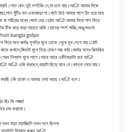
ই পারবি।সাত কেন তুই দশইঞ্চি নে,মা চলে যায়।আণ্টি আমার দিকে
া,শাল খুঁটির মত একজোড়া পা।খাটে উঠে আমার পাশে চিৎ হয়ে শুয়ে
াকে যা শরীরের মধ্যে দোলা দেয়।হঠাৎ আণ্টি আমার দিকে পাশ ফিরে
 টিক করে বাড়া নাচাতে থাকি।হাতের স্পর্শ পাচ্ছি,আঙুলগুলো
রে।choti bangla golpo
শ ফিরে শুতে জর্দার সুগন্ধি মুখে ঢোকে।মুখে মুখ লেগে যায়।ঠোট
াকে কপালে,জিভটা মুখে নিয়ে চোষণ শুরু করি।জর্দার গন্ধে ঝিমঝিম
।গরম নিশ্বাস মুখে লাগে।আরে আরে একী!বাড়াটা ধরে আণ্টি
টি আণ্টি একি করছেন,বাড়াটা ছিড়ে যাবে যে।কান্না পেয়ে যায়।
?
চেষ্টা করছি।কি ঢাকো ও আমার দেখা আছে।আণ্টি বলে।
ঃ ছিঃ কি লজ্জা!
িয়ে চাষ করাবো।
 যখন বাড়া নাচাচ্ছিলি তখন মনে ছিলনা
 নাড়াইনি,বিশ্বাস করুন আণ্টি