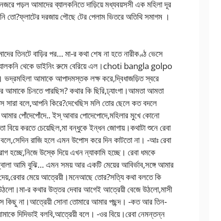
জরে পড়ল আমাদের ব্যালকনিতে দাড়িয়ে মধ্যবয়সসী এক মহিলা দূর
েখেনি তো?ফ্লাটের দরজায় পৌছে টের পেলাম ভিতরে অতিথি সমাগম ।
াদের তিনটে বাড়ির পর… মা-র কথা শেষ না হতে নারীকণ্ঠ ভেসে
 ব্যালকনি থেকে ডাইনিং রুমে বেরিয়ে এল।choti bangla golpo
ি। ভদ্রমহিলা আমাকে আপাদমস্তক লক্ষ করে,দ্বিধাজড়িত স্বরে
কিরে আমাকে চিনতে পারছিস? কথার কি ছিরি,ঢ্যাংগা।আমতা আমতা
েসে সারা বলে,আপনি কিরে?দেখেছিস মলি তোর ছেলে কত বদলে
 আমার পোঁদেপোঁদে.. ইস্ আবার পোদেপোদে,মহিলার মুখে কোনো
য়ে করতে চেয়েছিল,মা বন্ধুকে ইন্ধন জোগায়।কথাটা শুনে রেবা
েলে বলে,সেদিন রাজি হলে এমন উপোস করে দিন কাটতো না। -আঃ রেবা
রাগ হচ্ছে,নিজে উস্কে দিয়ে এখন ন্যাকামি হচ্ছে। রেবা ধমকে
জ্বালা আমি বুঝি… এমন সময় আর একটি মেয়ের আবির্ভাব,সঙ্গে আমার
ে দেয়,রেবার মেয়ে আত্রেয়ী।মনেআছে তোর?সত্যি কথা বলতে কি
 উঠলো।মা-র কথার উত্তর দেবার আগেই আত্রেয়ী বেজে উঠলো,মাসী
স কিছু না।আত্রেয়ী সোনা তোমারে আমার পছন্দ। -কত আর তিন-
 আমাকে দিদিভাই বলবি,আত্রেয়ী বলে। -ওর বিয়ে।রেবা নেমন্তন্ন