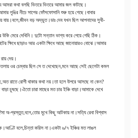
ই যে আমরা কথা বলছি ভিতরে ভিতরে আমার জল কাটছে।
র লুঙির নীচে সাপের ফোঁসফোসানি শুরু হয়ে গেছে।বাবার
ক হয়ে যায়।বলে,জীবন বড় অদ্ভুত।ডাঃ দেব যখন ছিল আপনাদের সুখী-
কি মেরে দেখিনি। দুটো সন্তান ভাগ্য করে পেয়ে গেছি ঠিক।
েটের ক্ষিধে ছাড়াও আর একটা ক্ষিধে আছে জানোয়ারও বোঝে।আমার
 রায় দেয়।
তলায় ওর চেম্বার ছিল সে ত দেখেছেন,মনে আছে সেই ছেলেটা কমল
য়েছে,অত রাতে রোগী থাকার কথা নয়।তা হলে উপরে আসছে না কেন?
 বাড়া চুষছে।ঐতো চারা মাছের মত চার ইঞ্চি বাড়া।আমাকে দেখে
মা অ-প্রস্তুত,বলে,তোর মুখে কিছু আটকায় না।সত্যি রেবা বিশ্বাস
াক।আণ্টি বলে,চিন্তা করিস না।একটা ৬/৭ ইঞ্চির মত লাঙল