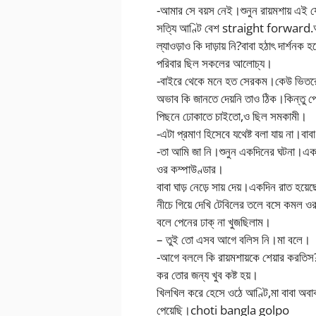
-আমার সে বয়স নেই।শুনুন রায়মশায় এ
সত্যি আণ্টি বেশ straight forward.আমা
ল্যাওড়াও কি দাড়ায় নি?বাবা হঠাৎ দার্শন
পরিবার ছিল সকলের আলোচ্য।
-বাইরে থেকে মনে হত সেরকম।কেউ ভিতরে উ
অভাব কি জানতে দেয়নি তাও ঠিক।কিন্তু প
পিছনে ঢোকাতে চাইতো,ও ছিল সমকামী।
-এটা প্রমাণ হিসেবে যথেষ্ট বলা যায় না।বাবা
-তা আমি জা নি।শুনুন একদিনের ঘটনা।এক
ওর কম্পাউণ্ডার।
বাবা ঘাড় নেড়ে সায় দেয়।একদিন রাত হ
নীচে গিয়ে দেখি টেবিলের তলে বসে কমল ওর
বলে পেনের ঢাক্ না খুজছিলাম।
– তুই তো এসব আগে বলিস নি।মা বলে।
-আগে বললে কি রায়মশায়কে শেয়ার করতিস?
কর তোর জন্য খুব কষ্ট হয়।
খিলখিল করে হেসে ওঠে আণ্টি,মা বাবা অব
পেয়েছি।choti bangla golpo