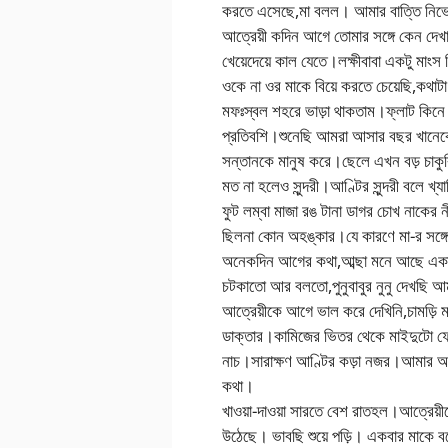
করতে এসেছে,মা বলল। আমার বাত্তি নিভে গ
আত্রেয়ী কদিন আগে তোমার সঙ্গে কেন দেখা
খেয়েদেয়ে কাল যেতে।লক্ষীবাবা একটু মাং
ওকে না ওর মাকে বিয়ে করতে চেয়েছি,কথাট
মফঃস্বল শহরে ভাড়া থাকতাম।ফ্লাট কিন
প্রতিবশি।শুনেছি আমরা আসার বছর খানেকের 
সন্তানকে মানুষ করে।ছেলে এখন বড় চাকুর
মত না হলেও সুন্দরী।আণ্টির সুন্দরী বলে 
ফুট লম্বা মাজা রঙ টানা ডাগর চোখ নাকের
ছিলনা কোন অহঙ্কার।যে কারণে মা-র সঙ্গে 
অনেকদিন আগের কথা,আব্ছা মনে আছে একা পে
চটকাতো আর বলতো,পুনুবাবুর নুনু দেখছি 
আত্রেয়ীকে আগে ভাল করে দেখিনি,চামড়ি 
ডাক্তার।কামিজের ভিতর থেকে মাইদুটো ফেট
নাচ।সারাক্ষণ আণ্টির কড়া নজর।আমার অ
কথা।
খাওয়া-দাওয়া সারতে বেশ রাতহল।আত্রেয়ী
উঠেছে। ভাবছি শুয়ে পড়ি। একবার মাকে 