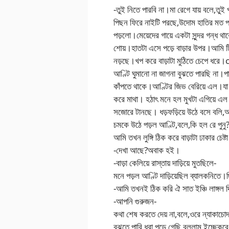
-তুই নিতে পারবি না।মা রেগে যায় বলে,তু
পিছন ফিরে নাইটি পরছে,উদোম হাতির মত পাছ
পড়লো।মেয়েদের গায়ে একটা সুন্দর গন্ধ থ
শোয়।হাতটা এসে পড়ে বাড়ার উপর।আমি টিক
নড়ছে।খপ করে বাড়াটা মুঠিতে চেপে ধ
আণ্টি ঘুমানো না জাগনা বুঝতে পারছি না।পা
কাঁপতে থাকে।আণ্টির জিভ বেরিয়ে এল।যা থ
করে মাথা। হঠাৎ মনে হল মুখটা এগিয়ে এল
সজোরে টানছে। ধড়ফড়িয়ে উঠে বসে বলি,আণ্
চমকে উঠে পড়ল আণ্টি,বলে,কি হল রে পুনু
আমি তখন লুঙ্গি ঠিক করে বাড়াটা ঢাকার 
-দেখা আছে?অবাক হই।
-বাড়া কেলিয়ে রাস্তায় দাড়িয়ে মুতছিলে-
মনে পড়ল আণ্টি দাড়িয়েছিল ব্যালকনিতে।ছি
-আমি তখনই ঠিক করি ঐ সাত ইঞ্চি লাঙ্গল দ
-আপনি গুরুজন-
কথা শেষ করতে দেয় না,বলে,ওরে ন্যাকাচোদা
বুঝতে পারি ধরা পড়ে গেছি,বললাম,ইচ্ছেকরে