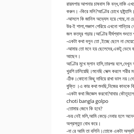
রায়মশায় আপনার চাষবাস কি বন্ধ,নাকি এখ
করুন। -কিরে মলি?আণ্টির চোখে দুষ্টুহাসি
-আসলে কি জানিস অভ্যেস হয়ে গেছে,না চ
উর-ই শালা,পঞ্চাশ পেরিয়ে এখনো শান্তির ন
জল কতদূর গড়ায়।আণ্টির দীর্ঘশ্বাস শুনতে
-একটা কথা বলুন তো ,ইচ্ছে ছেলে না মেয়ে
-আমার তো মনে হয় ছেলেদের,একটু ভেবে বা
আছেন।
আণ্টির মুখে ম্লান হাসি,তারপর বলে,দেখু
খুরপি চালিয়েছি।শুনেছি সেক্স করলে শরীর
-ঠিক।কোনো কিছু দাবিয়ে রাখা ভাল নয়।দেখ
যুক্তি ।এ কার কথা শুনছি,নিজের কানকে বি
-একটা কথা জিজ্ঞেস করবো?বাবার কৌতূহলে
choti bangla golpo
-তোমার জেনে কি হবে?
-ভয় নেই মলি,আমি কেড়ে নেবার হলে অন
অপ্রস্তুত বোধ করে।
-না রে আমি তা বলিনি।তোকে একটা অস্বস