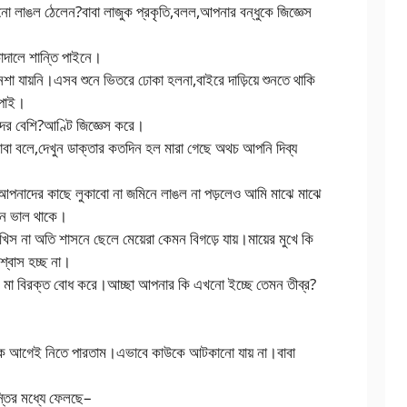
নো লাঙল ঠেলেন?বাবা লাজুক প্রকৃতি,বলল,আপনার বন্ধুকে জিজ্ঞেস
।
োদালে শান্তি পাইনে।
েশা যায়নি।এসব শুনে ভিতরে ঢোকা হলনা,বাইরে দাড়িয়ে শুনতে থাকি
 পাই।
দের বেশি?আণ্টি জিজ্ঞেস করে।
বা বলে,দেখুন ডাক্তার কতদিন হল মারা গেছে অথচ আপনি দিব্য
ন আপনাদের কাছে লুকাবো না জমিনে লাঙল না পড়লেও আমি মাঝে মাঝে
 মন ভাল থাকে।
িস না অতি শাসনে ছেলে মেয়েরা কেমন বিগড়ে যায়।মায়ের মুখে কি
শ্বাস হচ্ছ না।
 মা বিরক্ত বোধ করে।আচ্ছা আপনার কি এখনো ইচ্ছে তেমন তীব্র?
েক আগেই নিতে পারতাম।এভাবে কাউকে আটকানো যায় না।বাবা
্তির মধ্যে ফেলছে–