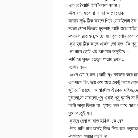
-কে রে?আমি চিনি?বলনা বলনা।
-উহু বলা যাবে না।দাড়া আগে হোক।
আমার লুঙি ঠিক করতে গিয়ে মোবাইলটা ঠক্
দরজা ঠেলে ভিতরে ঢুকলাম,আমি শুতে যাচ্ছ
-অনেক রাত হল,আচ্ছা যা।হ্যা শোন রেবা
-হ্যা হ্যা ঠিক আছে একটা তো রাত।কি পুনু 
-না মানে ছোট খাট আপনার অসুবিধে –
-যদি হয় সুজন তেতুল পাতায় দুজন…
-দুজন নয়–
-এখন তো দু জন।আমি মুখ ব্যাজার করে চল
একপাশে চিৎ হয়ে শুয়ে শুয়ে একটু আগে শো
জুটায়ে নিয়েছে।আমারটাও ঐরকম সাইজ,দ
ঢুকলো,মা ডাকলো,পুনু-এ্যাই পুনু ঘুমালি না 
আমি সাড়া দিলাম না।ঘুমের ভান করে চোখ
ঘুমোক,তুই যা।
-হ্যারে রেবা ছ-সাত ইঞ্চিটা কে রে?
-উরে মাগি মাপ শুনেই জিভ দিয়ে জল গড়াচ্ছ
-আমাকে শেয়ার করবি না