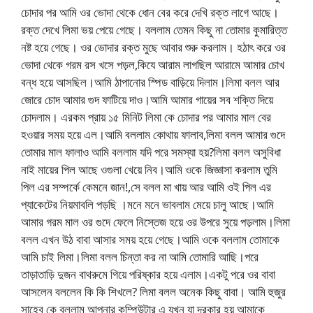
চোদার পর আমি ওর ভোদা থেকে ধোন বের করে দেখি রক্ত লাগে আছে।
রক্ত দেখে লিমা ভয় পেয়ে গেছে। বললাম তেমন কিছু না তোমার কুমারিত্ত
নষ্ট হয়ে গেছে। ওর ভোদার রক্ত মুছে আবার শুরু করলাম। হঠাৎ করে ওর
ভোদা থেকে গরম রস খসে পড়ল,কিযে আরাম লাগছিল আরামে আমার চোখ
বন্ধ হয়ে আসছিল।আমি ঠাপানোর স্পিড বাড়িয়ে দিলাম।লিমা বলল আর
জোরে চোদ আমার গুদ ফাটিয়ে দাও।আমি আমার গায়ের সব শক্তি দিয়ে
চোদলাম। এরকম প্রায় ১৫ মিনিট লিমা কে চোদার পর আমার মাল বের
হওয়ার সময় হয়ে এল।আমি বললাম কোথায় ফালাব,লিমা বলল আমার গুদে
তোমার মাল ফালাও আমি বললাম যদি পরে সমস্যা হয়?লিমা বলল অসুবিধা
নাই মায়ের পিল আছে ওগুলা খেয়ে নিব।আমি ওকে জিজ্ঞাসা করলাম তুমি
পিল এর সম্পর্কে কেমনে জান!,সে বলল মা খায় আর আমি ওই পিল এর
প্যাকেটের নিয়মাবলি পড়ছি ।মনে মনে ভাবলাম মেয়ে চালু আছে।আমি
আমার গরম মাল ওর গুদে ফেলে নিস্তেজ হয়ে ওর উপরে সুয়ে পড়লাম।লিমা
বলল এখন উঠ বাবা আসার সময় হয়ে গেছে।আমি ওকে বললাম তোমাকে
আমি চাই লিমা।লিমা বলল চিন্তা কর না আমি তোমারি আছি।পরে
তাড়াতাড়ি দুজন বাথরুমে গিয়ে পরিষ্কার হয়ে এলাম।একটু পরে ওর বাবা
আসলেন বললেন কি কি শিখলে? লিমা বলল অনেক কিছু বাবা। আমি হুজুর
সাহেব কে বললাম আপনার কম্পিউটার এ যখন যা দরকার হয় আমাকে