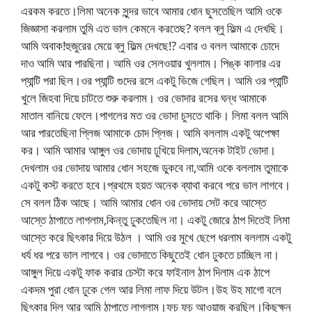
এরকম করতে।লিমা অনেক সুন্দর ভাবে আমার ধোন ছুসতেছিল আমি ওকে
জিজ্ঞাসা করলাম তুমি এত ভাল কেমনে করতেছ? বলল ব্লু ফিল্ম এ দেখছি।
আমি অবাক!হুজুরের মেয়ে ব্লু ফিল্ম দেখছে!? এবার ও বলল আমাকে চোদে
দাও আমি আর পারছিনা। আমি ওর সেলওয়ার খুললাম। পিঙ্ক কালার এর
প্যান্টি পরা ছিল।ওর প্যান্টি গুদের রসে একটু ভিজে গেছিল। আমি ওর প্যান্টি
খুলে জিহবা দিয়ে চাটতে শুরু করলাম। ওর ভোদার রসের ঘন্ধ আমাকে
মাতাল বানিয়ে ফেলে।পাগলের মত ওর ভোদা চুসতে থাকি। লিমা বলল আমি
আর পারতেছিনা প্লিজ আমাকে চোদ প্লিজ। আমি বললাম একটু অপেক্ষা
কর। আমি আমার আঙ্গুল ওর ভোদায় ঢুখিয়ে দিলাম,অনেক টাইট ভোদা।
দেখলাম ওর ভোদায় আমার ধোন সহজে ডুকবে না,আমি ওকে বললাম তুমাকে
একটু কস্ট করতে হবে।প্রথমে হয়ত অনেক ব্যাথা করবে পরে ভাল লাগবে।
সে বলল ঠিক আছে। আমি আমার ধোন ওর ভোদায় সেট করে আস্তে
আস্তে ঠাপাতে লাগলাম,কিন্তু ঢুকতেছিল না। একটু জোরে ঠাপ দিতেই লিমা
আস্তে করে ছিৎকার দিয়ে উঠল । আমি ওর মুখে ছেপে ধরলাম বললাম একটু
ধর্য ধর পরে ভাল লাগবে। ওর ভোদাতে কিছুতেই ধোন ঢুকতে চাচ্ছিল না।
আঙ্গুল দিয়ে একটু ফাক করার চেস্টা করে ফাইনাল ঠাপ দিলাম এক ঠাপে
একদম পুরা ধোন ঢুকে গেল আর লিমা লাফ দিয়ে উটল।উহ উহ মাগো বলে
ছিৎকার দিল আর আমি ঠাপাতে লাগলাম।ফচ ফচ আওয়াজ করছিল।কিছুক্ষন