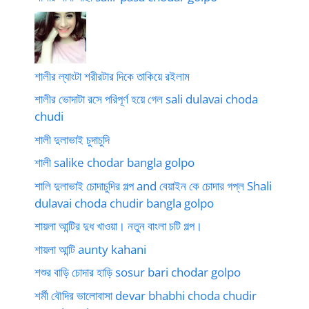
শালীর ল্যাংটা শরীরটার দিকে তাকিয়ে রইলাম
শালীর ভোদাটা রসে পরিপূর্ণ হয়ে গেল sali dulavai choda
chudi
শালী দুলাভাই চুদাচুদি
শালী salike chodar bangla golpo
শালি দুলাভাই চোদাচুদির গল্প and বেয়াইন কে চোদার গপ্ল Shali
dulavai choda chudir bangla golpo
শায়লা আন্টির দুধ খাওয়া। নতুন বাংলা চটি গল্প।
শায়লা আন্টি aunty kahani
শশুর বাড়ি চোদার হাড়ি sosur bari chodar golpo
শর্মী বৌদির ভালোবাসা devar bhabhi choda chudir