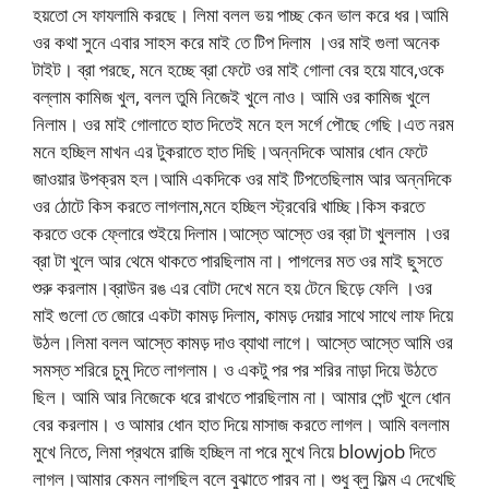
হয়তো সে ফাযলামি করছে। লিমা বলল ভয় পাচ্ছ কেন ভাল করে ধর।আমি
ওর কথা সুনে এবার সাহস করে মাই তে টিপ দিলাম ।ওর মাই গুলা অনেক
টাইট। ব্রা পরছে, মনে হচ্ছে ব্রা ফেটে ওর মাই গোলা বের হয়ে যাবে,ওকে
বল্লাম কামিজ খুল, বলল তুমি নিজেই খুলে নাও। আমি ওর কামিজ খুলে
নিলাম। ওর মাই গোলাতে হাত দিতেই মনে হল সর্গে পৌছে গেছি।এত নরম
মনে হচ্ছিল মাখন এর টুকরাতে হাত দিছি।অন্নদিকে আমার ধোন ফেটে
জাওয়ার উপক্রম হল।আমি একদিকে ওর মাই টিপতেছিলাম আর অন্নদিকে
ওর ঠোটে কিস করতে লাগলাম,মনে হচ্ছিল স্ট্রবেরি খাচ্ছি।কিস করতে
করতে ওকে ফ্লোরে শুইয়ে দিলাম।আস্তে আস্তে ওর ব্রা টা খুললাম ।ওর
ব্রা টা খুলে আর থেমে থাকতে পারছিলাম না। পাগলের মত ওর মাই ছুসতে
শুরু করলাম।ব্রাউন রঙ এর বোটা দেখে মনে হয় টেনে ছিড়ে ফেলি ।ওর
মাই গুলো তে জোরে একটা কামড় দিলাম, কামড় দেয়ার সাথে সাথে লাফ দিয়ে
উঠল।লিমা বলল আস্তে কামড় দাও ব্যাথা লাগে। আস্তে আস্তে আমি ওর
সমস্ত শরিরে চুমু দিতে লাগলাম। ও একটু পর পর শরির নাড়া দিয়ে উঠতে
ছিল। আমি আর নিজেকে ধরে রাখতে পারছিলাম না। আমার পেন্ট খুলে ধোন
বের করলাম। ও আমার ধোন হাত দিয়ে মাসাজ করতে লাগল। আমি বললাম
মুখে নিতে, লিমা প্রথমে রাজি হচ্ছিল না পরে মুখে নিয়ে blowjob দিতে
লাগল।আমার কেমন লাগছিল বলে বুঝাতে পারব না। শুধু ব্লু ফিল্ম এ দেখেছি