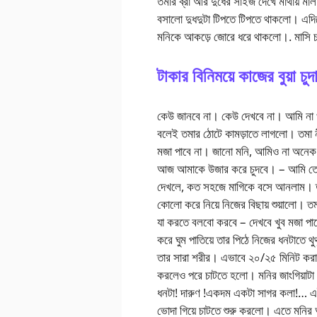
তমার ব্রা আর দুধের সাইজ দেখে মাথায় মাল
বসালো দুধদুটা টিপতে টিপতে থাকলো। এদিক
মনিকে আকড়ে জোরে ধরে থাকলো।. মাসি চলো
টাকার বিনিময়ে কাজের বুয়া চুদ
কেউ জানবে না। কেউ দেখবে না। আমি না খুব
বলেই তমার ঠোটে কামড়াতে লাগলো। তমা নী
মজা পাবে না। জানো মনি, আমিও না অনেক 
আজ আমাকে উজার করে চুদবে। – আমি তো
দেখলে, কত সহজে মাগিকে বসে আনলাম। ত
কোলো করে নিয়ে নিজের বিছায় শুয়ালো। ত
যা করতে বলবো করবে – দেখবে খুব মজা পাব
করে ঘুম পাতিয়ে তার পিঠে নিজের ধনটাতে
তার সারা শরীর। এভাবে ২০/২৫ মিনিট করা
করলেও পরে চাটতে হলো। মনির জাংগিয়াটা খ
ধনটা! দারুণ !একদম একটা সাগর কলা!… এ
ভোদা গিয়ে চাটতে শুরু করলো। এতে মন