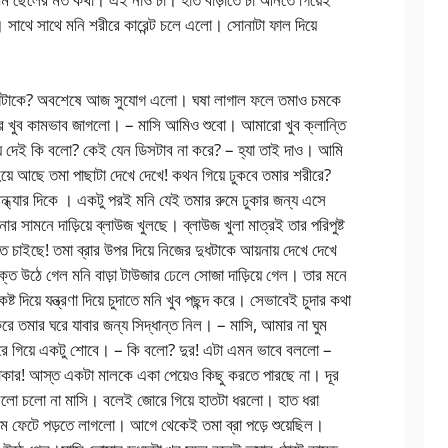
 সাথে সাথে মনি শরীরে কারেন্ট চলে এলো। সোনাটা ফাল দিয়ে
াগিটাকে? অবশেষে আজ সুযোগ এলো। ঘষা লাগাল ফলে তমাও চমকে
 খুব কামভাব জাগলো। – মাসি আমিও শুবো। আমারো খুব ক্লান্তি
ে দেই কি বলো? কেই যেন ডিসটাব না করে? – হ্যা তাই দাও। আমি
 হয়ে আছে তমা পাছাটা দেখে দেখে! কথন গিয়ে ঢুকবে তমার শরীরে?
 সন্ধ্যার দিকে । একটু পরই মনি যেই তমার রুমে ঢুকার জন্য এসে
নার সামনে দাড়িয়ে ব্লাউজ খুলছে। ব্লাউজ খুলা মাত্রই তার পরিপুষ্ট
র হতে চাইছে! তমা ব্রার উপর দিয়ে নিজের দুধটাকে আয়নায় দেখে দেখে
্ত উঠে গেল মনি বাড়া টাউজার ঢেলে সোজা দাড়িয়ে গেল। তার মনে
দিয়ে যন্ত্রণা দিয়ে চুদাতে মনি খুব পছন্দ করে। সেভাবেই চুদার কথা
তমার ঘরে যাবার জন্য সিদ্ধান্ত নিল। – মাসি, আমার না ঘুম
ে গিয়ে একটু শোবে। – কি বলো? দুর! এটা এমন ভাবে বললো –
াকার! আস্ত একটা মালকে একা পেয়েও কিছু করতে পারছে না। দূর
ললো চলো না মাসি। বলেই জোরে গিয়ে হাতটা ধরলো। হাত ধরা
 ফেটে পড়তে লাগলো। আগে থেকেই তমা ব্রা পড়ে শুয়েছিল।