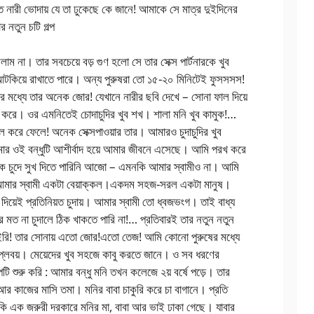
শত নারী ভোদায় যে তা ঢুকেছে কে জানে! আমাকে সে মাত্র দুইদিনের
 নতুন চটি গল্প
লাম না। তার সবচেয়ে বড় গুণ হলো সে তার সেক্স পার্টনারকে খুব
আটকিয়ে রাখাতে পারে। অন্য পুরুষরা তো ১৫-২০ মিনিটেই ফুসসসস!
ার মধ্যে তার অনেক জোর! যেখানে নারীর ছবি দেখে – সোনা ফাল দিয়ে
ছে করে। ওর এমনিতেই চোদাচুদির খুব শখ। শালা মনি খুব কামুক!…
িল করে ফেলে! অনেক সেক্সপাওয়ার তার। আমারও চুদাচুদির খুব
মার ওই বন্ধুটি আশীর্বাদ হয়ে আমার জীবনে এসেছে। আমি পরখ করে
ে চুদে সুখ দিতে পারিনি আজো – এমনকি আমার স্বামীও না। আমি
ারণ আমার স্বামী একটা বেয়াক্কল।একদম সহজ-সরল একটা মানুষ।
দিয়েই প্রতিনিয়ত চুদায়। আমার স্বামী তো ধ্বজভংগ। তাই বাধ্য
র মত না চুদালে ঠিক খাকতে পারি না!… প্রতিবারই তার নতুন নতুন
 মাইরি! তার সোনায় এতো জোর!এতো তেজ! আমি কোনো পুরুষের মধ্যে
বয়। মেয়েদের খুব সহজে কাবু করতে জানে। ও সব ধরণের
্পটি শুরু করি : আমার বন্ধু মনি তখন কলেজে ২য় বর্ষে পড়ে। তার
 আর কাজের মাসি তমা। মনির বাবা চাকুরি করে চা বাগানে। প্রতি
ি এক জরুরী দরকারে মনির মা, বাবা আর ভাই ঢাকা গেছে। যাবার