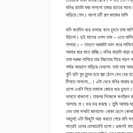
মনির হাতটা ঘষা লাগলো তমার হাতের সাথে।
দাড়িয়ে গেল। বাংলা চটি গল্প কাজের মাসি
মনি কতদিন ধরে ভাবছে কবে চুদবে তমা ম
উঠলো। দুই মাসের ওপস তমা – এতে মাগির
লাগছে। – তাহলে দরজাটা ভাল করে লাগিয়
আমার ঘরে শুতে যাচ্ছি। মনির বাড়াটা খাড়া
তমা দরজা লাগিয়ে তার বিছানায় গিয়ে পড়ল
পর্দার আড়ালে দাড়িয়ে দেখলো- তমা তার আয়
বুনি দুটা খুব সুন্দর হয়ে ব্রা ঠেলে যেন বে
টিপতে লাগলো…। এটা দেখে মনির মাথায় রক
হলো এখনি গিয়ে তমাকে জোরে ধরে চুদতে।কষ্ট 
ভাবতে থাকলো। তারপর নিজেকে কনট্রল করে 
আসছে না। ভয় ভয় করছে। তুমি আমার ঘর
যেন তমা সম্মতি জানালো- বোকা ছেলে কোথ
আচুদা! এটা কিছুটা আচ করতে পেরে মনি ব
মাত্রই ওদের চোখাচোখি হলো। দুজনই কামে