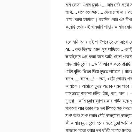
মনি সোনা, এবার ঢুকাও…. আর দেরি করো ন
মাগি…. সবে তো শুরু …. খেলা দেখ না। ক
তোর ভোদা ফাটাবো। কতদিন তোর ওই বিশাল 
করেছি তোর ওই খানদানি পাছায় আমার সোনা য
বলে মনি তমার দুই পা উপরে তোলে আরো জো
রে…. কত দিনপর এমন সুখ পাচ্ছিরে… একটু
ভাবছিলাম এই ধনটা কবে আমি ধরতে পার
তাড়াতাড়ি চুদো।…আমি আর থাকতে পারছি ন
ধনটা বুনির ভিতর দিয়ে চুদতে লাগলো। মাঝে ম
ফচাৎ….. ফচাৎ….! – তমা, ওঠো তোমার পাছ
আমাকে। আমাকে চুদার অনেক সময় পাবে।
কামড়াতে থাকলো মনির ঠোট, গলা, গাল ।
চুদবো। আমি চুদার ব্যাপার আর পার্টনারকে খ
থাকলো আর তমার বড় দুধ টিপতে শুরু করলো
ঠাপ! আজ ঠাপ! তমার ঠোট কামড়াতে কামড
কী আমার চুদো চুদো মনের মতে চুদো আমি 
পাগলের মতো তমার দুধ দুইটা মলতে মলতে 