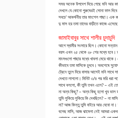
সময় অনেক উপদেশ দিয়ে গেছে মনি আর কা
দেখলে যে কোনো পুরুষেরই সোনা ফাল দিবে।
সবচে’ আকর্ষনীয় তার মাংশেল পাছা। এক ক
দু মাস হয় তমা তাদের বাড়ীতে কাজে এসেছে
জামাইবাবুর সাথে শালীর চুদাচুদি
আগে স্বামীর সংসারে ছিল। কোনো সন্তান ছি
বয়স এখন ২৫ থেকে ২৮ শের মধ্যে হবে। তম
মাংসগুলো পাছার মধ্যে খাবলা মেরে থাকে। 
কীভাবে তমা মাসিকে চুদবে। অবশেষে সুয
ট্রেনে তুলে দিয়ে বাসায় আসেই মনি সাথে সাথে 
দেখতে লাগলো। মিনিট ৩/৪ পর মরি ধরা পড়
সাথে বললো, কী তুমি তখন এলে? – এই ত
না অন্য কিছু? – অন্য কিছু হলো খুব ভাল 
তুমি লুকিয়ে লুকিয়ে কি দেখছিলে? – না 
না? আজ কিন্তু তুমি বাইরে আর যেবো ন
বলেছ মাসি, আজ ঝামেলা নেই আমরা একদম 
তোমাকে একা বাসায় রেখে। – এই তো লক্ষ