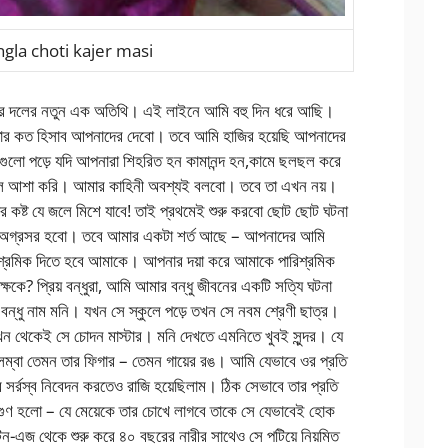
gla choti kajer masi
র দলের নতুন এক অতিথি। এই লাইনে আমি বহু দিন ধরে আছি।
ে তার কত হিসাব আপনাদের দেবো। তবে আমি হাজির হয়েছি আপনাদের
াগুলো পড়ে যদি আপনারা শিহরিত হন কামানন্দ হন,কামে ছলছল করে
ে আশা করি। আমার কাহিনী অবশ্যই বলবো। তবে তা এখন নয়।
 কষ্ট যে জলে মিশে যাবে! তাই প্রথমেই শুরু করবো ছোট ছোট ঘটনা
কে অগ্রসর হবো। তবে আমার একটা শর্ত আছে – আপনাদের আমি
পারিশ্রমিক দিতে হবে আমাকে। আপনার দয়া করে আমাকে পারিশ্রমিক
পক্ষকে? প্রিয় বন্ধুরা, আমি আমার বন্ধু জীবনের একটি সত্যি ঘটনা
র বন্ধু নাম মনি। যখন সে স্কুলে পড়ে তখন সে নবম শ্রেণী ছাত্র।
ন থেকেই সে চোদন মাস্টার। মনি দেখতে এমনিতে খুবই সুন্দর। যে
 লম্বা তেমন তার ফিগার – তেমন গায়ের রঙ। আমি যেভাবে ওর প্রতি
র সর্রস্ব নিবেদন করতেও রাজি হয়েছিলাম। ঠিক সেভাবে তার প্রতি
া গুণ হলো – যে মেয়েকে তার চোখে লাগবে তাকে সে যেভাবেই হোক
টিন-এজ থেকে শুরু করে ৪০ বছরের নারীর সাথেও সে পটিয়ে নিয়মিত