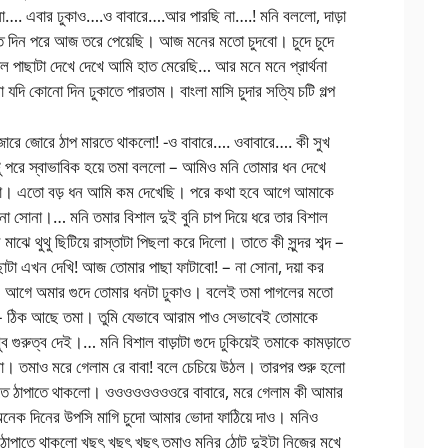
া…. এবার ঢুকাও….ও বাবারে….আর পারছি না….! মনি বললো, দাড়া
ত দিন পরে আজ তরে পেয়েছি। আজ মনের মতো চুদবো। চুদে চুদে
পাছাটা দেখে দেখে আমি হাত মেরেছি… আর মনে মনে প্রার্থনা
দি কোনো দিন ঢুকাতে পারতাম। বাংলা মাসি চুদার সত্যি চটি গল্প
রে জোরে ঠাপ মারতে থাকলো! -ও বাবারে…. ওবাবারে…. কী সুখ
 পরে স্বাভাবিক হয়ে তমা বললো – আমিও মনি তোমার ধন দেখে
বো। এতো বড় ধন আমি কম দেখেছি। পরে কথা হবে আগে আমাকে
া সোনা।… মনি তমার বিশাল দুই বুনি চাপ দিয়ে ধরে তার বিশাল
াঝে থুথু ছিটিয়ে রাস্তাটা পিছলা করে দিলো। তাতে কী সুন্দর শব্দ –
াটা এখন দেখি! আজ তোমার পাছা ফাটাবো! – না সোনা, দয়া কর
 আগে অমার গুদে তোমার ধনটা ঢুকাও। বলেই তমা পাগলের মতো
 – ঠিক আছে তমা। তুমি যেভাবে আরাম পাও সেভাবেই তোমাকে
ুব গুরুত্ব দেই।… মনি বিশাল বাড়াটা গুদে ঢুকিয়েই তমাকে কামড়াতে
। তমাও মরে গেলাম রে বাবা! বলে চেচিয়ে উঠল। তারপর শুরু হলো
়াতে ঠাপাতে থাকলো। ওওওওওওওওরে বাবারে, মরে গেলাম কী আমার
অনেক দিনের উপসি মাগি চুদো আমার ভোদা ফাঠিয়ে দাও। মনিও
ঠাপাতে থাকলো খছৎ খছৎ খছৎ তমাও মনির ঠোট দুইটা নিজের মুখে