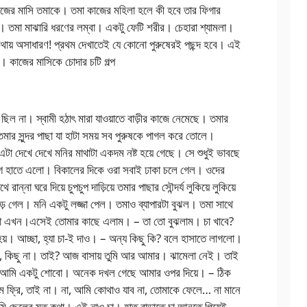
জের মাসি তমাকে। তমা কাজের মহিলা হলে কী হবে তার ফিগার
 তমা মাঝারি ধরণের লম্বা। একটু ফেটি শরীর। চেহারা শ্যামলা।
থায় অসাধারণ! প্রথম দেখাতেই যে কোনো পুরুষেরই পছন্দ হবে। এই
। কাজের মাসিকে চোদার চটি গল্প
ল না। স্বামী হঠাৎ মারা যাওয়াতে বাড়ীর কাজে নেমেছে। তমার
ার সুন্দর পাছা যা হাটা সময় সব পুরুষকে পাগল করে তোলে।
এটা দেখে দেখে মনির মাথাটা একদম নষ্ট হয়ে গেছে। সে শুধুই ভাবছে
োগ হাতে এলো। বিকালের দিকে ওরা সবাই ঢাকা চলে গেল। ওদের
রান্না ঘরে দিয়ে চুপচুপ দাড়িয়ে তমার পাছার সৌন্দর্য লুকিয়ে লুকিয়ে
ে গেল। মনি একটু লজ্জা পেল। তমাও ব্যাপারটা বুঝল। তমা সাথে
ো এখন।এসেই তোমার কাছে এলাম। – তা তো বুঝলাম। চা খাবে?
হয়। আচ্ছা, হ্যা চা-ই দাও। – অন্য কিছু কি? বলে হাসাতে লাগলো।
মাসি, কিছু না। তাই? আজ বাসায় তুমি আর আমার। ঝামেলা নেই। তাই
া। আমি একটু শোবো। অনেক দখল গেছে আমার ওপর দিয়ে। – ঠিক
ফ্রি, তাই না। না, আমি কোথাও যাব না, তোমাকে ফেলে… না মানে
্মি ছেলের মত কথা। এই নাও চা। হাত বাড়াতে চা আনতে গিয়েই