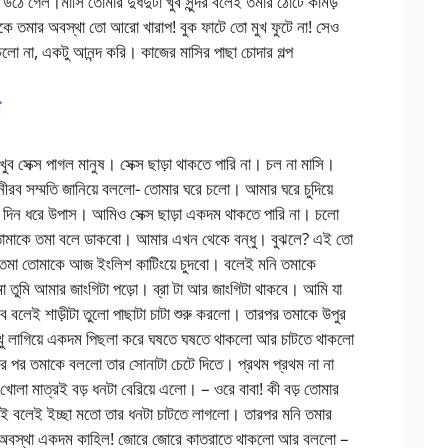
 উঠে গেল।মাসি তোমার দুধদুটা খুব সুন্দর বলেই তমার ঠোটে কামড়
ে তমার অবস্থা তো আরো খারাপ! বুক ফাটে তো মুখ ফুটে না! সেও
 না, একটু আনন্দ করি। কাজের মাসির পাছা চোদার গল্প
া
 সেক্স পাগল মানুষ। সেক্স ছাড়া থাকতে পারি না। চল না মাসি।
রব সম্মতি জানিয়ে বললো- তোমার ঘরে চলো। আমার ঘরে চুদিয়ে
দিন ধরে উপাস। আমিও সেক্স ছাড়া একদম থাকতে পারি না। চলো
মাকে তমা বলে ডাকবো। আমার এখন থেকে বন্ধু। বুঝলে? এই তো
মা তোমাকে আজ ইংলিশ কাটিংয়ে চুদবো। বলেই মনি তমাকে
মা তুমি আমার জাংগিটা পড়ো। ব্রা টা আর জাংগিটা থাকবে। আমি যা
ে বলেই শাড়ীটা তুলো পাছাটা চাটা শুরু করলো। তারপর তমাকে উপুর
 থুথু লাগিয়ে একদম পিছলা করে ঘষতে ঘষতে থাকলো আর চাটতে থাকলো
র পর তমাকে বললো তার সোনাটা চেটে দিতে। প্রথম প্রথম না না
োলা মাত্রই বড় ধনটা বেরিয়ে এলো। – ওরে বাবা! কী বড় তোমার
ই বলেই ইচ্ছা মতো তার ধনটা চাটতে লাগলো। তারপর মনি তমার
ির অবস্থা একদম কাহিল! জোরে জোরে কাতরাতে থাকলো আর বললো –