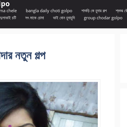
lpo
 ma chele
bangla daily choti golpo
শাশুড়ি কে চুদার গল্প
শ্বশুর বৌ
দুলাভাই চটি
সৎ মাকে চোদা
ভাই বোন চুদাচুদি
group chodar golpo
ার নতুন গল্প