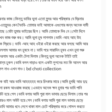
n
িনার কাজ।কিন্তু ভাবির ভুদা এতো সুন্দর আর পরিষ্কার যে ঘ্রিনার
এতসুন্দর কেন?ভাবি- তোমার ভাই আমাকে এগুলোর জন্য অনেক দামী
ছে।যেটা তুমার ভাইয়ের ছিল। আমি তোমাকে দিব নে।সেটা দিলে
ন কাজ শুরু কর। আমি ভুদা চুষ লাগলাম।ভাবি -আহ আহ উহ
েক স্রিডে। ভাবি -আহ আহ ওইয়া ওইয়া করছে আর বলছে আমি আর
ললাম আমার ধন চুষবে না। ভাবি পরে সারাদিন চুষব এখন চুদা শুরু
করলাম আর একটা টেলা দিলাম।কিন্তু ভুদা অনেক টাইট তাই
ামান্য ঢুকল।ভাবি বলল দাড়াও বলে একটা লুশনের মত কি আনল আর
বলল নাও এখন দাও। bd choti collection
 ঢুকে যাই আর ভাবি আহহহহহ করে চিৎকার মারে।আমি চুদছি আর দুদু
া রকম আওয়াজ করছে।এভাবে অনেক ক্ষন চুদার পর ভাবি পানি
ট হয়ে গেল।ভাবি বলায় আমি পুরা মাল ভাদায় ছেড়ে দিলাম।তার পর
আমারও মাল অউট হয়ে গেল।ভাবি বলায় আমি পুরা মাল ভাদায় ছেড়ে
ভাবি আমার ধনে লেগে থাকা মাল চেটে পরিষ্কার করে গোসল করতে