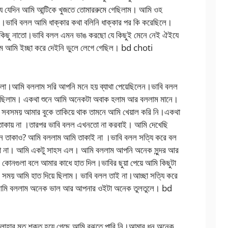
 যেদিন আমি আন্টিকে খুজতে তোমাররুমে গেছিলাম। আমি ওহ
নি।ভাবি বলল আমি ধাক্কার কথা বলিনি ধাক্কার পর কি করেছিলে।
 কিছু নাতো।ভাবি বলল এমন ভাঙ করছো যে কিছুই মেনে নেই ঐইযে
াম আমি ইচ্ছা করে দেইনি ভুলে লেগে গেছিল। bd choti
েছিলা।আমি বললাম সরি আপনি মনে হয় ব্যাথা পেয়েছিলেন।ভাবি বলল
য়েছিলাম। একথা শুনে আমি অনেকটা অবাক হলাম আর বললাম মানে।
যে সবসময় আমার বুকে তাকিয়ে থাক তামনে আমি খেয়াল করি নি।একথা
ি তাকায় না ।তারপর ভাবি বলল এখনতো না করবাই। আমি দেখেছি
েন তাকাও? আমি বললাম আমি তাকাই না ।ভাবি বলল সত্যি করে বল
ো না। আমি একটু সাহস এল। আমি বললাম আপনি অনেক সুন্দর আর
কোনগুলা বলে আমার কাধে হাত দিল।ভাবির ছুয়া পেয়ে আমি কিছুটা
 সময় আমি হাত দিয়ে ছিলাম। ভাবি বলল তাই না।আচ্ছা সত্যি করে
আমি বললাম অনেক ভাল আর আপনার ওইটা অনেক তুলতুলে। bd
 লোহার মত শক্ত হয়ে গেছে আমি বুঝতে পারি নি।আমার ধন অনেক