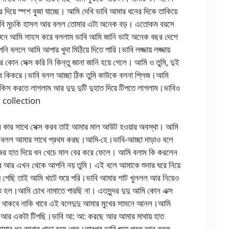
পর দিয়ে স্পশ বুজা যাচ্ছে। আমি দেখি ভাবি আমার ধনের দিকে তাকিয়ে
বি মুচকি হাসল আর বলল তোমার এটা অনেক বড়। এতোকম বয়সে
নে আমি সাহস করে বললাম ভাবি আমি জানি ভাই অনেক বছর দেশে
বললে আমি আপার খুদা মিঠিয়ে দিতে পারি।ভাবি লজ্জায় লজ্জায়
কোন সেক্স করি নি কিন্তু জানা জানি হয়ে গেলে। আমি ও তুমি, দুই
বে কিকরে।ভাবি বলল আচ্ছা ঠিক তুমি কাউকে বলনা প্লিজ।আমি
কিস করতে লাগলাম আর দুদু দুটি দুহাত দিয়ে টিপতে লাগলাম।ভাবিও
i collection
ম কার সাথে সেক্স করব তাই আমার মাল আউট হওয়ার অবস্থা। আমি
ি বলল আমার সাথে প্রথম করছ।আমি-হে।ভাবি-আচ্ছা দাড়াও বলে
জের হাত দিয়ে ধন খেচে মাল বের করে ফেলে। আমি বলাম কি করলেন
 আর এখন থেকে আপনি নয় তুমি। এই বলে আমাকে শুনার ঘরে নিয়ে
 গেছি তাই আমি খাটে শুয়ে পরি।ভাবি আমার শাট খুললল আর নিয়েও
্ত হল।আমি চোখ নামাতে পারছি না। এতসুন্দর দুদু আমি কোন এক্স
য়ে থাকবে নাকি খাবে এই বলেদুদু আমার মুখের সামনে আনল।আমি
ুষছি আর একটা টিপছি।ভাবি আ: আ: করছে আর আমার মাথায় হাত
র আমার ধন আবার খাড়া হয়ে গেল।তারপর ভাবি শুয়ে পরল আর বলল