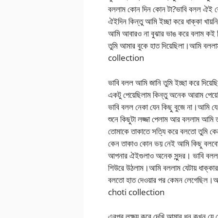
বললাম কোন দিন কোন টা?ভাবি বলল ঐই যে
ঐইদিন কিন্তু আমি ইচ্ছা করে ধাক্কা খায়
আমি আবারও না বুঝার ভাঙ করে বলাম কই
তুমি আমার বুকে হাত দিয়েছিলা।আমি বলল
collection
ভাবি বলল আমি জানি তুমি ইচ্ছা করে দিয়
একটু পেয়েছিলাম কিন্তু অনেক আরাম পে
ভাবি বলল নেকা যেন কিছু বুজে না।আমি 
শুনে কিছুটা লজ্জা পেলাম আর বললাম আম
তোমাকে তাকাতে সত্যি করে বলতো তুমি ক
কেন তাকাও কোন ভয় নেই আমি কিছু বলব
আপনার ঐইগুলাও অনেক সুন্দর। ভাবি বলল 
শিউরে উঠলাম।আমি বললাম যেটায় ধাক্কার
বলতো হাত দেওয়ার পর কেমন লেগেছিল।
choti collection
এরপর লক্ষ্য করে দেখি আমার ধন কখন যে