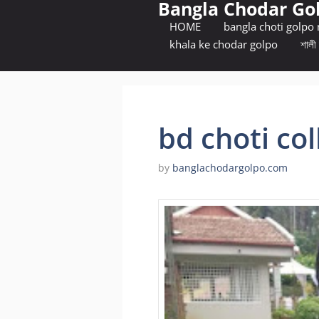
Bangla Chodar Go
Skip
to
HOME
bangla choti golpo
content
khala ke chodar golpo
শালী 
bd choti col
by
banglachodargolpo.com