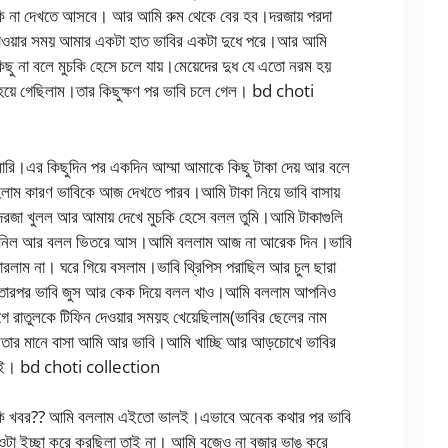
 কি না দেখতে আসবে। আর আমি রুম থেকে বের হব।দরজায় পরদা
খাওয়ার সময় আমার একটা হাত ভাবির একটা দুধে পরে।আর আমি
িছু না বলে মুচকি হেসে চলে যায়।মেয়েদের দুধ যে এতো নরম হয়
ে গেছিলাম।তার কিছুক্ষণ পর ভাবি চলে গেল। bd choti
 মারি।এর কিছুদিন পর একদিন আম্মা আমাকে কিছু টাকা দেয় আর বলে
লাম কারণ ভাবিকে আজ দেখতে পারব।আমি টাকা নিয়ে ভাবি বাসায়
রজা খুলল আর আমায় দেখে মুচকি হেসে বলল তুমি।আমি টাকাগুলি
গুলি নিল আর বলল ভিতরে আস।আমি বললাম আজ না আরেক দিন।ভাবি
ম না। ঘরে গিয়ে বসলাম।ভাবি থ্রিপিস পরাছিল আর চুল ছারা
তারপর ভাবি জুস আর কেক দিয়ে বলল খাও।আমি বললাম আপনিও
গে রাতুলকে টিফিন দেওয়ার সময়হ খেয়েছিলাম(ভাবির ছেলের নাম
ে।তার মানে বাসা আমি আর ভাবি।আমি খাচ্ছি আর আড়চোখে ভাবির
 নেই। bd choti collection
র কি খবর?? আমি বললাম এইতো ভালই।এভাবে অনেক কথার পর ভাবি
ওটা ইচ্ছা করে করছিলা তাই না। আমি বুজেও না বুজার ভাঙ করে