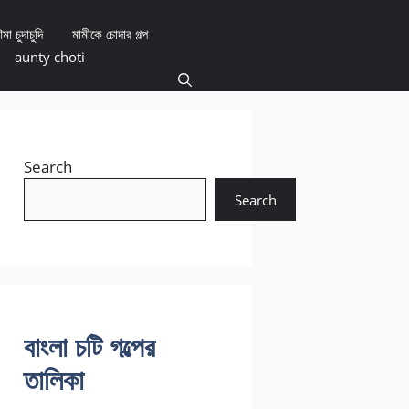
মা চুদাচুদি
মামীকে চোদার গল্প
aunty choti
Search
Search
বাংলা চটি গল্পের
তালিকা