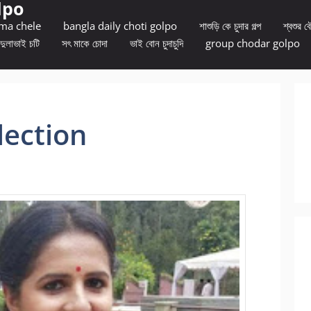
lpo
 ma chele
bangla daily choti golpo
শাশুড়ি কে চুদার গল্প
শ্বশুর বৌ
দুলাভাই চটি
সৎ মাকে চোদা
ভাই বোন চুদাচুদি
group chodar golpo
lection