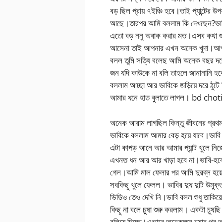
বড় ছিল প্রায় ৭ইঞ্চি হবে।তাই প্যান্টের উ
আছে।তারপর আমি বললাম কি দেখছেন?ভা
এতো বড় ননু অবাক করার মত।এসব কথা শু
আসেনা তাই আপনার এখন অনেক খুদা।আপনি 
বলল তুমি সত্যি বলেছ আমি অনেক বছর দরে 
জন যদি কাউকে না বলি তাহলে জানানানি হ
বললাম আচ্ছা আর ভাবিকে জড়িয়ে দরে ঠুটে 
আমার ধনে হাত বুলাতে লাগল। bd chot
অনেক আরাম লাগছিল কিন্তু জীবনের প্রথ
ভাবিকে বললাম আমার বেড় হয়ে যাবে।ভাব
এটা কাপড় আনে আর আমার প্যান্ট খুলে নি
এখনত ধন আর আর খাড়া হবে না।ভাবি-হবে
গেল।আমি মাল ফেলার পর আমি দুরব্ল হয়ে
সবকিছু খুলে ফেলল। ভাবির দুধ দুটি উমুক
ভিডিও তেও দেখি নি।ভাবি বলল শুধু তাকি
কিছু না বলে চুষা শুরু করলাম। একটা চ
বুলিয়ে দিচ্ছে।এভাবে অনেকক্ষন চুষার প