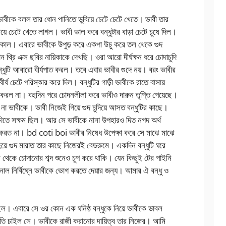
াবীকে বলল তার ধোন পানিতে ডুবিয়ে চেটে চেটে খেতে। ভাবী তার
য়ে চেটে খেতে লাগল। ভাবী ভাল করে বন্ধুটার বাড়া চেটে চুষে দিল।
কাল। এবারে ভাবীকে উপুড় করে একপা উচু করে তল থেকে গুদ
থ্রি এক্স ছবির নায়িকাকে দেখছি। ওরা আরো দীর্ঘক্ষন ধরে চোদাচুদি
ধুটি আবারো বীর্যপাত করল। তবে এবার ভাবীর গুদে নয়। বরং ভাবীর
র্য চেটে পরিস্কার করে দিল। বন্ধুটির গাড়ী ভাবীকে রাতে বাসায়
রল না। বহুদিন পরে চোদনলীলা করে ভাবীও দারুন তৃপ্তি পেয়েছে।
াবীকে। ভাবী নিজেই গিয়ে গুদ চুদিয়ে আসত বন্ধুটির কাছে।
ি দিতে সক্ষম ছিল। আর সে ভাবীকে নানা উপহারও দিত নগদ অর্থ
করত না। bd coti boi ভাবীর নিষেধ উপেক্ষা করে সে মাঝে মাঝে
 হয়ে গুদ মারাত তার কাছে নিজেরই বেডরুমে। একদিন বন্ধুটি ঘরে
 থেকে চোদানোর শব্দ শুনেও চুপ করে থাকি। যেন কিছুই টের পাইনি
াল নির্বিঘ্নে ভাবীকে ভোগ করতে দেয়ার জন্য। আমার ঐ বন্ধু ও
 এবারে সে ওর কোন এক ঘনিষ্ঠ বন্ধুকে নিয়ে ভাবীকে ডাবল
ি চাইল সে। ভাবীকে রাজী করানোর দায়িত্ব তার নিজের। আমি