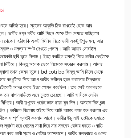
abi
 গরমে অতিষ্ঠ হয়ে। স্তনের আকৃতি ঠিক রাখতেই হোক আর
ছিল। ভাবীর নগ্ন শরীর আমি পিছন থেকে ঠিক দেখতে পাচ্ছিলাম।
ছন থেকে। হঠাৎ কি একটা জিনিষ নিতে ভাবী একটু উপুড় হল, আর
ম্নাঙ্গ ও মলদ্বার স্পষ্ট দেখতে পেলাম। আমি আমার মোবাইল
ট কয়েকটা ছবি তুলে নিলাম। ইচ্ছা করছিল তখনই গিয়ে ভাবীর দেহটাকে
লা মিটিয়ে। কিন্তু অনেক ভেবে নিজেকে সংবরন করলাম। আমার
্বালা তখন কেমন তুঙ্গে। bd coti boiকিন্তু আমি নিজে থেকে
র বন্ধুটিকে দিয়ে আগে ভাবীর সতীত্ব হরন করানোর সিদ্ধান্ত
ি দুটোকেই আদর করার ইচ্ছা পোষন করেছিল। তার সেই আবদারকে
ে তার বাগানবাড়ীতে এনে চুদতে চেয়েছে। আমি ভাবীকে সেদিন
 মিশিয়ে। ভাবী দুপুরের পরেই জ্ঞান ছাড়া ঘুম দিল। অন্তত তিন ঘন্টা
য়েছিল। ভাবীকে বিছানায় শুইয়ে দিয়ে আমি আমার কাজ শুরু করলাম এর
ীকে সম্পূর্ণ ল্যাংটা করলাম আগে। ভাবীর উচু মাই দুটোকে দুহাতে
্যাংটা হয়ে ধোনের মাথা দিয়ে মার স্তনের বোটায় ঘষতে ও বাড়ি
মজা করে ভাবী স্তন ও বোটার আশেপাশে। ভাবীর মলদ্বারে ও গুদের