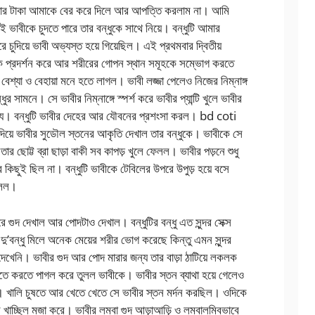
জার টাকা আমাকে বের করে দিলে আর আপত্তি করলাম না। আমি
ভাবীকে চুদতে পারে তার বন্ধুকে সাথে নিয়ে। বন্ধুটি আমার
ে চুদিয়ে ভাবী অভ্যস্ত হয়ে গিয়েছিল। এই প্রথমবার দ্বিতীয়
ে প্রদর্শন করে আর শরীরের গোপন স্থান সমূহকে সম্ভোগ করতে
বেশ্যা ও বেহায়া মনে হতে লাগল। ভাবী লজ্জা পেলেও নিজের নিম্নাঙ্গ
র সামনে। সে ভাবীর নিম্নাঙ্গে স্পর্শ করে ভাবীর প্যান্টি খুলে ভাবীর
ন্য। বন্ধুটি ভাবীর দেহের আর যৌবনের প্রশংসা করল। bd coti
দিয়ে ভাবীর সুডৌল স্তনের আকৃতি দেখাল তার বন্ধুকে। ভাবীকে সে
র ছোট্ট ব্রা ছাড়া বাকী সব কাপড় খুলে ফেলল। ভাবীর পড়নে শুধু
র কিছুই ছিল না। বন্ধুটি ভাবীকে টেবিলের উপরে উপুড় হয়ে বসে
বলল।
রে গুদ দেখাল আর পোদটাও দেখাল। বন্ধুটির বন্ধু এত সুন্দর সেক্স
ু’বন্ধু মিলে অনেক মেয়ের শরীর ভোগ করেছে কিন্তু এমন সুন্দর
দেখেনি। ভাবীর গুদ আর পোদ মারার জন্য তার বাড়া ঠাটিয়ে লকলক
করতে করতে পাগল করে তুলল ভাবীকে। ভাবীর স্তন ব্যাথা হয়ে গেলেও
নে। খালি চুষতে আর খেতে খেতে সে ভাবীর স্তন মর্দন করছিল। ওদিকে
 রস খাচ্ছিল মজা করে। ভাবীর লম্বা গুদ আড়াআড়ি ও লম্বালম্বিভাবে