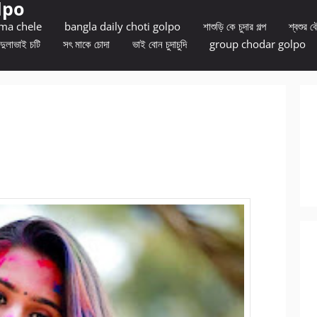
lpo
 ma chele
bangla daily choti golpo
শাশুড়ি কে চুদার গল্প
শ্বশুর বৌ
দুলাভাই চটি
সৎ মাকে চোদা
ভাই বোন চুদাচুদি
group chodar golpo