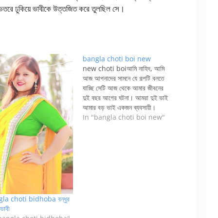
েতরে ঢুকিয়ে ভাবীকে উত্তজিত করে তুলছিল সে।
bangla choti boi new
new choti boiআমি নাহিদ, আমি
আজ আপনাদের সামনে যে গল্পটি বলতে
যাচ্ছি সেটি আজ থেকে আমার জীবনের
দুই বছর আগের ঘটনা। আমরা দুই ভাই
আমার বড় ভাই একজন ব্যবসায়ী।
আমার বউটা দেখতে খুব সুন্দর আবার,
In "bangla choti boi new"
আমার ভাবি টাও অনেক সুন্দর আমার
মামাতো ভাইয়ের বিয়ে আমাদের সবাইকে
দাওয়াত দিয়েছে তাই আমরা…
la choti bidhoba বন্ধুর
 ভাবী