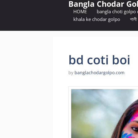
Bangla Chodar Go
Skip
to
HOME
bangla choti golpo
content
khala ke chodar golpo
শালী 
bd coti boi
by
banglachodargolpo.com