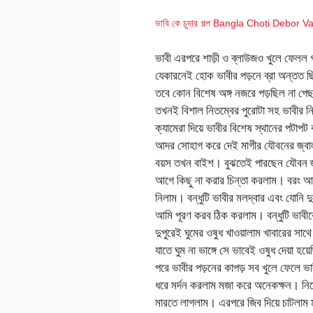
ভাবি কে চুদার গল্প Bangla Choti Debor V
ভাবী এরপরে শাড়ী ও ব্লাউজও খুলে ফেলল
যেকারনেই হোক ভাবীর পড়নে ব্রা অন্তত 
তবে কোন বিশেষ অঙ্গ নজরে পড়ছিল না পে
তখনই বিশাল নিতম্বের পুরোটা সহ ভাবীর নি
ক্যামেরা দিয়ে ভাবীর বিশেষ স্থানের পটাপ
আদর সোহাগ করে দেই মাগীর যৌবনের জ্বা
বয়স তখন বাইশ। বুঝতেই পারছেন যৌবন জ
আগে কিছু না করার চিন্তা করলাম। বরং আমা
নিলাম। বন্ধুটি ভাবীর মলদ্বার এবং যোন
আমি পূরণ করব ঠিক করলাম। বন্ধুটি ভাবীক
দুপুরেই ঘুমের ওষুধ খাওয়ালাম খাবারের সাথে
যাতে ঘুম না ভাঙ্গে সে ভাবেই ওষুধ দেয়া হ
পরে ভাবীর পড়নের কাপড় সব খুলে ফেলে ভাব
ধরে মর্দন করলাম মজা করে অনেকক্ষন। নিজে ল
মারতে লাগলাম। এরপরে জিব দিয়ে চাটলাম 