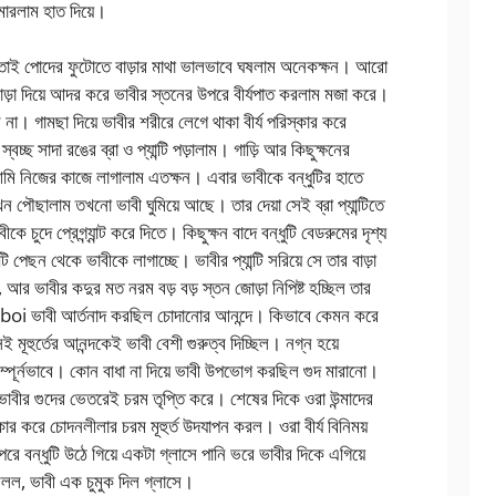
মারলাম হাত দিয়ে।
। তাই পোদের ফুটোতে বাড়ার মাথা ভালভাবে ঘষলাম অনেকক্ষন। আরো
 বাড়া দিয়ে আদর করে ভাবীর স্তনের উপরে বীর্যপাত করলাম মজা করে।
ল না। গামছা দিয়ে ভাবীর শরীরে লেগে থাকা বীর্য পরিস্কার করে
বচ্ছ সাদা রঙের ব্রা ও প্যান্টি পড়ালাম। গাড়ি আর কিছুক্ষনের
আমি নিজের কাজে লাগালাম এতক্ষন। এবার ভাবীকে বন্ধুটির হাতে
খন পৌছালাম তখনো ভাবী ঘুমিয়ে আছে। তার দেয়া সেই ব্রা প্যান্টিতে
চুদে প্রেগ্ন্যান্ট করে দিতে। কিছুক্ষন বাদে বন্ধুটি বেডরুমের দৃশ্য
ুটি পেছন থেকে ভাবীকে লাগাচ্ছে। ভাবীর প্যান্টি সরিয়ে সে তার বাড়া
ে, আর ভাবীর কদুর মত নরম বড় বড় স্তন জোড়া নিপিষ্ট হচ্ছিল তার
i boi ভাবী আর্তনাদ করছিল চোদানোর আনন্দে। কিভাবে কেমন করে
 মূহুর্তের আনন্দকেই ভাবী বেশী গুরুত্ব দিচ্ছিল। নগ্ন হয়ে
্পূর্নভাবে। কোন বাধা না দিয়ে ভাবী উপভোগ করছিল গুদ মারানো।
ল ভাবীর গুদের ভেতরেই চরম তৃপ্তি করে। শেষের দিকে ওরা উন্মাদের
কার করে চোদনলীলার চরম মূহুর্ত উদযাপন করল। ওরা বীর্য বিনিময়
পরে বন্ধুটি উঠে গিয়ে একটা গ্লাসে পানি ভরে ভাবীর দিকে এগিয়ে
বলল, ভাবী এক চুমুক দিল গ্লাসে।