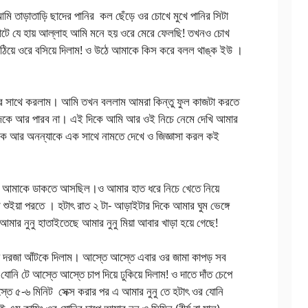
মি তাড়াতাড়ি ছাদের পানির কল ছেঁড়ে ওর চোখে মুখে পানির সিটা
চোটে যে হায় আল্লাহ আমি মনে হয় ওরে মেরে ফেলছি! তখনও চোখ
উঠিয়ে ওরে বসিয়ে দিলাম! ও উঠে আমাকে কিস করে বলল থাঙ্ক ইউ ।
োমার সাথে করলাম। আমি তখন বললাম আমরা কিন্তু ফুল কাজটা করতে
ে আর পারব না। এই দিকে আমি আর ওই নিচে নেমে দেখি আমার
কে আর অনন্যাকে এক সাথে নামতে দেখে ও জিজ্ঞাসা করল কই
ও আমাকে ডাকতে আসছিল।ও আমার হাত ধরে নিচে খেতে নিয়ে
ুইয়া পরতে । হটাৎ রাত ২ টা- আড়াইটার দিকে আমার ঘুম ভেঙ্গে
 আমার নুনু হাতাইতেছে আমার নুনু মিয়া আবার খাড়া হয়ে গেছে!
য়ে দরজা আঁটকে দিলাম। আস্তে আস্তে এবার ওর জামা কাপড় সব
 যোনি টে আস্তে আস্তে চাপ দিয়ে ঢুকিয়ে দিলাম! ও দাতে দাঁত চেপে
্তে ৫-৬ মিনিট সেক্স করার পর এ আমার নুনু তে হটাৎ ওর যোনি