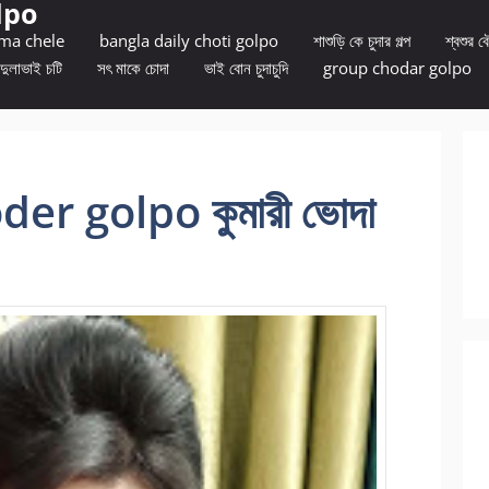
lpo
 ma chele
bangla daily choti golpo
শাশুড়ি কে চুদার গল্প
শ্বশুর বৌ
দুলাভাই চটি
সৎ মাকে চোদা
ভাই বোন চুদাচুদি
group chodar golpo
er golpo কুমারী ভোদা