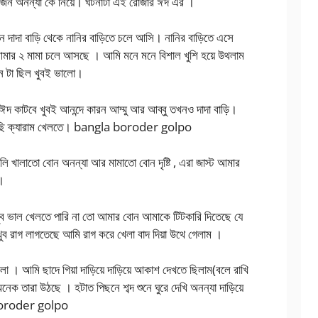
াজিন অনন্যা কে নিয়ে। ঘটনাটা এই রোজার ঈদ এর ।
 দাদা বাড়ি থেকে নানির বাড়িতে চলে আসি। নানির বাড়িতে এসে
মার ২ মামা চলে আসছে । আমি মনে মনে বিশাল খুশি হয়ে উথলাম
ন টা ছিল খুবই ভালো।
দ কাটবে খুবই আনন্দে কারন আম্মু আর আব্বু তখনও দাদা বাড়ি।
বসছি ক্যারাম খেলতে। bangla boroder golpo
ি খালাতো বোন অনন্যা আর মামাতো বোন দৃষ্টি , এরা জাস্ট আমার
।
ুব ভাল খেলতে পারি না তো আমার বোন আমাকে টিটকারি দিতেছে যে
ুব রাগ লাগতেছে আমি রাগ করে খেলা বাদ দিয়া উথে গেলাম ।
 । আমি ছাদে গিয়া দাড়িয়ে দাড়িয়ে আকাশ দেখতে ছিলাম(বলে রাখি
ক তারা উঠছে । হটাত পিছনে শব্দ শুনে ঘুরে দেখি অনন্যা দাড়িয়ে
 boroder golpo