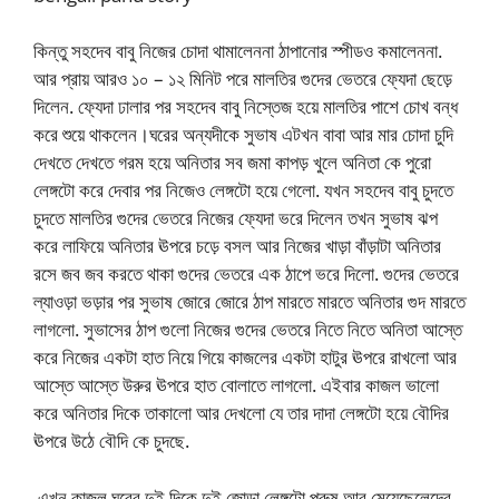
কিন্তু সহদেব বাবু নিজের চোদা থামালেননা ঠাপানোর স্পীডও কমালেননা.
আর প্রায় আরও ১০ – ১২ মিনিট পরে মালতির গুদের ভেতরে ফ্যেদা ছেড়ে
দিলেন. ফ্যেদা ঢালার পর সহদেব বাবু নিস্তেজ হয়ে মালতির পাশে চোখ বন্ধ
করে শুয়ে থাকলেন।ঘরের অন্যদীকে সুভাষ এটখন বাবা আর মার চোদা চুদি
দেখতে দেখতে গরম হয়ে অনিতার সব জমা কাপড় খুলে অনিতা কে পুরো
লেঙ্গটো করে দেবার পর নিজেও লেঙ্গটো হয়ে গেলো. যখন সহদেব বাবু চুদতে
চুদতে মালতির গুদের ভেতরে নিজের ফ্যেদা ভরে দিলেন তখন সুভাষ ঝপ
করে লাফিয়ে অনিতার ঊপরে চড়ে বসল আর নিজের খাড়া বাঁড়াটা অনিতার
রসে জব জব করতে থাকা গুদের ভেতরে এক ঠাপে ভরে দিলো. গুদের ভেতরে
ল্যাওড়া ভড়ার পর সুভাষ জোরে জোরে ঠাপ মারতে মারতে অনিতার গুদ মারতে
লাগলো. সুভাসের ঠাপ গুলো নিজের গুদের ভেতরে নিতে নিতে অনিতা আস্তে
করে নিজের একটা হাত নিয়ে গিয়ে কাজলের একটা হাটুর ঊপরে রাখলো আর
আস্তে আস্তে উরুর ঊপরে হাত বোলাতে লাগলো. এইবার কাজল ভালো
করে অনিতার দিকে তাকালো আর দেখলো যে তার দাদা লেঙ্গটো হয়ে বৌদির
ঊপরে উঠে বৌদি কে চুদছে.
এখন কাজল ঘরের দুই দিকে দুই জোড়া লেঙ্গটো পুরুষ আর মেয়েছেলেদের