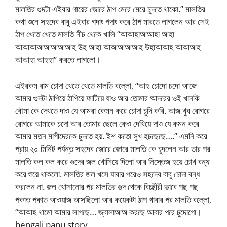
মালতির গুদটা এইবার গায়ের জোরে ঠাপ মেরে মেরে চুদতে থাকো.” মালতির
কথা শুনে সহদেব বাবু এইবার গদাং গদাং করে ঠাপ মারতে লাগলেন আর সেই
ঠাপ খেতে খেতে মালতি নীচ থেকে খালি “আআহাআআহা আহা
আআআআআআআআহ উহ আহা আআআআআহ উহাআআহ আআআহ
আআহা আহহা” করতে লাগলো।
এইরকম রাম চোদা খেতে খেতে মালতি বল্লো, “আহ চোদো চদো আজে
আমার গুদটা ঠাপিয়ে ঠাপিয়ে ফাটিয়ে যাও আর তোমার আদরের ওই খানকি
বৌমা কে দেখতে দাও যে আমরা কেমন করে চোদা চুদি করি. আজ খুব রোগরে
রোগরে আমাকে চদো আর তোমার ছেলে কেও দেখিয়ে দাও যে কমন করে
আমার মতন মাগীদেরকে চুদতে হয়. ইশ কতো সুখ হচছেছে….” এমনি করে
প্রায় ২০ মিনিট পর্যন্ত সহদেব জোরে জোরে মালতি কে চুদলেন আর তার পর
মালতি কল কল করে গুদের জল খোসিয়ে দিলো আর নিস্তেজ হয়ে চোখ বন্ধ
করে শুয়ে থাকলো. মালতির জল খসে যাবার পরেও সহদেব বাবু চোদা বন্ধ
করলেন না. জল খোসানোর পর মালতির গুদ থেকে বিচ্ছীরী ভাবে পছ পছ
পকাত পকাত আওয়াজ আসছিলো আর কয়েকটা ঠাপ খাবার পর মালতি বল্লো,
“আআহ থামো আমার লাগছে… জ্বালাআঅ করছে আবার পরে চুদোগো।
bengali panu story