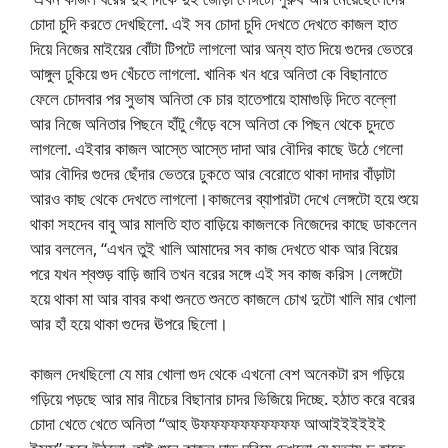
চোদা চুদি করতে দেখছিলো. এই সব চোদা চুদি দেখতে দেখতে কাজল হাত
দিয়ে নিজের মাইয়ের বোঁটা টিপটে লাগলো আর অন্য হাত দিয়ে গুদের ভেতরে
আঙ্গুল ঢুকিয়ে গুদ খেঁচতে লাগলো. খানিক খন ধরে অনিতা কে বিছানাতে
ফেলে চোদবার পর সুভাষ অনিতা কে চার হাতেপায়ে হামাগুড়ি দিতে বল্লো
আর নিজে অনিতার পিছনে হাঁটু গেঁড়ে বসে অনিতা কে পিছন থেকে চুদতে
লাগলো. এইবার কাজল আস্তে আস্তে দাদা আর বৌদির কাছে উঠে গেলো
আর বৌদির গুদের ছেঁদার ভেতরে ঢুকতে আর বেরোতে থাকা দাদার বাঁড়াটা
আরও কাছ থেকে দেখতে লাগলো।কাজলের ব্যাপারটা দেখে লেঙ্গটো হয়ে শুয়ে
থাকা সহদেব বাবু আর মালতি হাত বাড়িয়ে কাজলকে নিজেদের কাছে ডাকলেন
আর বললেন, “এখন তুই খালি আমাদের সব কাজ দেখতে থাক আর বিয়ের
পরে যখন শ্বশুড় বাড়ি জাবি তখন বরের সঙ্গে এই সব কাজ করিস।লেঙ্গটো
হয়ে থাকা মা আর বাবর কথা শুনতে শুনতে কাজলে চোখ দুটো খালি মার খোলা
আর হাঁ হয়ে থাকা গুদের ঊপরে ছিলো।
কাজল দেখছিলো যে মার খোলা গুদ থেকে এখনো বেশ অনেকটা রস গড়িয়ে
গড়িয়ে পড়ছে আর মার নীচের বিছানার চাদর ভিজিয়ে দিচ্ছে. হঠাত করে বরের
চোদা খেতে খেতে অনিতা “আহ উফফফফফফফফফফ আআইইইইইই