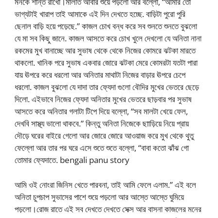
মনকে শান্ত রাখো।মালতি আবার শুয়ে পড়লো আর বল্লো, “আমার তো
ভাগ্যটাই খারাপ তাই আমাকে এই দিন দেখতে হচ্ছে. বাড়িটা পুরো পুরি
ছেনাল বাড়ি হয়ে পড়েছে.” কাজল চোখ বন্ধ করে সব শুনতে শুনতে বুঝলো
যে মা সব কিছু জানে. কাজল আসতে করে চোখ খুলে দেখলো যে অনিতা নানা
রকমের মুখ বানাচ্ছে আর সুভাষ থেকে থেকে নিজের কোমরে ঝটকা মারতে
থাকলো. খানিক পরে সুভাষ একবার জোরে ঝটকা মেরে কোমরটা যতটা পারা
যায় ঊপরে করে ধরলো আর অনিতার মাথাটা নিজের বাড়ার ঊপরে চেপে
ধরলো. কাজল বুঝলো যে দাদা তার ফ্যেদা গুলো বৌদির মুখের ভেতরে ছেড়ে
দিলো. এইভাবে নিজের ফ্যেদা অনিতার মুখের ভেতরে ছাড়বার পর সুভাষ
আসতে করে অনিতার গলাটা টিপে দিয়ে বল্লো, “সব মালটা খেয়ে ফেল,
দেখবি সাস্থ্য ভালো থাকবে.” কিন্তু অনিতা নিজেকে ছাাড়িয়ে নিয়ে প্রায়
দৌড়ে ঘরের বাইরে গেলো আর জোরে জোরে আওয়াজ করে মুখ থেকে থুতু
ফেল্লো আর তার পর ঘরে এসে শুতে শুতে বল্লো, “বাবা কতো ঝাঁঝ গো
তোমার ফ্যেদাতে. bengali panu story
আমি ওই নোংরা জিনিস খেতে পারবনা, তাই আমি ফেলে এলাম.” এই বলে
অনিতা চুপচাপ সুভাসের পাশে শুয়ে পড়লো আর আস্তে আস্তে ঘুমিয়ে
পড়লো।রোজ রাতে এই সব দেখতে দেখতে সেক্স আর বাসনা কাজলের মনের