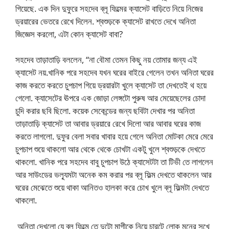
গিয়েছে. এক দিন দুফুরে সহদেব ব্লূ ফিল্মের ক্যাসেট বাড়িতে নিয়ে নিজের
ড্রয়ারের ভেতরে রেখে দিলেন. শ্বশুড়কে ক্যাসেট রাখতে দেখে অনিতা
জিজ্ঞেস করলো, এটা কোন ক্যাসেট বাবা?
সহদেব তাড়াতাড়ি বললেন, “না বৌমা তেমন কিছু নয় তোমার জন্য এই
ক্যাসেট নয়.খানিক পরে সহদেব যখন ঘরের বাইরে গেলেন তখন অনিতা ঘরের
কাজ করতে করতে চুপচাপ গিয়ে ড্রয়ারটা খুলে ক্যাসেট তা দেখতেই থ হয়ে
গেলো. ক্যাসেটের ঊপরে এক জোড়া লেঙ্গটো পুরুষ আর মেয়েছেলের চোদা
চুদি করার ছবি ছিলো. কয়েক সেকেন্ডের জন্য ছবিটা দেখার পর অনিতা
তাড়াতাড়ি ক্যাসেট তা আবার ড্রয়ারে রেখে দিলো আর আবার ঘরের কাজ
করতে লাগলো. দুফুর বেলা সবার খাবার হয়ে গেলে অনিতা মোটকা মেরে মেরে
চুপচাপ শুয়ে থাকলো আর থেকে থেকে চোখটা একটু খুলে শ্বশুড়কে দেখতে
থাকলো. খানিক পরে সহদেব বাবু চুপচাপ উঠে ক্যাসেটটা তা টিভী তে লাগলেন
আর সাউংডের ভল্যূমটা অনেক কম করার পর ব্লূ ফিল্ম দেখতে থাকলেন আর
ঘরের মেঝেতে শুয়ে থাকা আনিতও হালকা করে চোখ খুলে ব্লূ ফিল্মটা দেখতে
থাকলো.
অনিতা দেখলো যে ব্লূ ফিল্মে তে দুটো মাগীকে নিয়ে চারটে লোক মনের সুখে