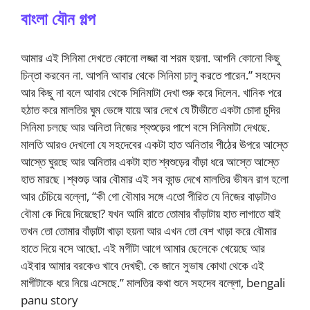
বাংলা যৌন গল্প
আমার এই সিনিমা দেখতে কোনো লজ্জা বা শরম হয়না. আপনি কোনো কিছু
চিন্তা করবেন না. আপনি আবার থেকে সিনিমা চালু করতে পারেন.” সহদেব
আর কিছু না বলে আবার থেকে সিনিমাটা দেখা শুরু করে দিলেন. খানিক পরে
হঠাত করে মালতির ঘুম ভেঙ্গে যায়ে আর দেখে যে টীভীতে একটা চোদা চুদির
সিনিমা চলছে আর অনিতা নিজের শ্বশুড়ের পাশে বসে সিনিমাটা দেখছে.
মালতি আরও দেখলো যে সহদেবের একটা হাত অনিতার পীঠের ঊপরে আস্তে
আস্তে ঘুরছে আর অনিতার একটা হাত শ্বশুড়ের বাঁড়া ধরে আস্তে আস্তে
হাত মারছে।শ্বশুড় আর বৌমার এই সব কান্ড দেখে মালতির ভীষন রাগ হলো
আর চেঁচিয়ে বল্লো, “কী গো বৌমার সঙ্গে এতো পীরিত যে নিজের বাড়াটাও
বৌমা কে দিয়ে দিয়েছো? যখন আমি রাতে তোমার বাঁড়াটায় হাত লাগাতে যাই
তখন তো তোমার বাঁড়াটা খাড়া হয়না আর এখন তো বেশ খাড়া করে বৌমার
হাতে দিয়ে বসে আছো. এই মগীটা আগে আমার ছেলেকে খেয়েছে আর
এইবার আমার বরকেও খাবে দেখছী. কে জানে সুভাষ কোথা থেকে এই
মাগীটাকে ধরে নিয়ে এসেছে.” মালতির কথা শুনে সহদেব বল্লো, bengali
panu story