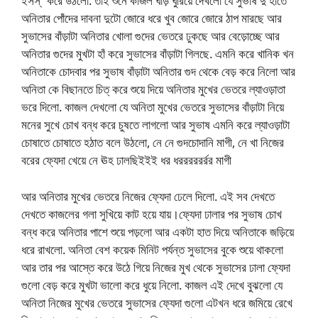
ইসস্” করে উঠলো. তাই শুনে কাজল ঘাড় ঘুরিয়ে দেখলো যে সুভাষ দু হাতে
অনিতার পোঁদের দাবনা দুটো জোরে ধরে খুব জোরে জোরে ঠাপ মারছে আর
সুভাসের বাঁড়াটা অনিতার খোলা গুদের ভেতরে ঢুকছে আর বেড়োচ্ছে আর
অনিতার গুদের মুখটা হাঁ করে সুভাসের বাঁড়াটা গিলছে. এমনি করে খানিক খন
অনিতাকে চোদবার পর সুভাষ বাঁড়াটা অনিতার গুদ থেকে বেড় করে নিলো আর
অনিতা কে বিছানতে চিত্ করে শুয়ে দিয়ে অনিতার মুখের ভেতরে ল্যাওড়াতা
ভরে দিলো. কাজল দেখলো যে অনিতা মুখের ভেতরে সুভাসের বাঁড়াটা নিয়ে
মনের সুখে চোখ বন্ধ করে চুষতে লাগলো আর সুভাষ এমনি করে ল্যাওড়াটা
চোষাতে চোষাতে হঠাত বলে উঠলো, নে নে গুদচোদানি মাগী, নে খা নিজের
বরের ফ্যেদা খেয়ে নে ঊহ ঢালছিইইই ধর ধরররররর্রর মাগী
আর অনিতার মুখের ভেতরে নিজের ফ্যেদা ঢেলে দিলো. এই সব দেখতে
দেখতে কাজলের গলা সুখিয়ে কাট হয়ে যায়।ফ্যেদা ঢালার পর সুভাষ চোখ
বন্ধ করে অনিতার পাশে শুয়ে পড়লো আর একটা হাত দিয়ে অনিতাকে জড়িয়ে
ধরে রাখলো. অনিতা বেশ কয়েক মিনিট পর্যন্ত সুভাসের বুকে শুয়ে থাকলো
আর তার পর আস্তে করে উঠে গিয়ে নিজের মুখ থেকে সুভাসের ঢালা ফ্যেদা
গুলো বেড় করে মুখটা ভালো করে ধুয়ে নিলো. কাজল এই দেখে বুঝলো যে
অনিতা নিজের মুখের ভেতরে সুভাসের ফ্যেদা গুলো এটখন ধরে জমিয়ে রেখে