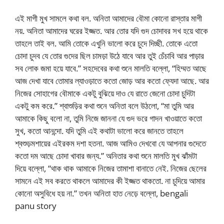
এই মাগী মুখ সামলে কথা বল. অনিতা আমাদের বৌমা কোনো রাস্তার মাগী
নয়. অনিতা আমাদের ঘরের ইজ্জত. আর তোর যদি গুদ চোদাবর সখ হয়ে থাকে
তাহলে তাই বল. আমি তোকে এখুনি ভালো করে চুদে দিচ্ছী. তোকে এতো
চোদা চুদব যে তোর গুদের ছিল চামড়া উঠে যাবে আর তুই চেঁচাবি আর পাড়ার
সব লোক জমা হয়ে যাবে.” সহদেবের কথা শুনে মালতি বল্লো, “হিম্মত আছে
আজ দেখা যাবে তোমার ল্যাওড়াতে কতো জোড় আর কতো ফ্যেদা আছে. আর
নিজের সোহাগের বৌমাকে একটু বুঝিয়ে দাও যে রাতে জেনো চোদা চুদিটা
একটু কম করে.” শ্বাশুড়ির কথা শুনে অনিতা বলে উঠলো, “মা তুমি আর
আমাকে কিছু বলো না, তুমি নিজে জাননা যে গুদ ভরে গাদন খাওয়াতে কতো
সুখ, কতো আনন্দো. যদি তুমি এই কথাটা ভালো করে জানতে তাহলে
শ্বশুড়মশায়ের এইরকম দশা হতনা. আজ আমিও দেখবো যে আপনার গুদেতে
কতো দম আছে চোদা খাবার জন্য.” অনিতার কথা শুনে মালতি মুখ ঝাঁমটা
দিয়ে বল্লো, “থাক থাক আমাকে নিজের তামাশা বানাতে নেই. নিজের ছেলের
সামনে এই সব করতে থাকলে আমাদের কী ইজ্জত থাকতো. না চুদিয়ে আমার
কোনো অসুবিধে হয় না.” তখন অনিতা হাত নেড়ে বল্লো, bengali
panu story