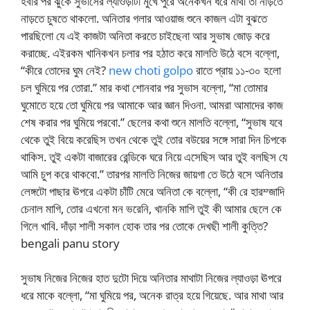
হবার পর ঝুঁকে সুভাসের ল্যাওড়াটা মুখে পুরে অনেকখন ধরে মাথা তা নাড়তে
নাড়তে চুষতে থাকলো. অনিতার গলার আওয়াজ শুনে কাজল এটা বুঝতে
পারছিলো যে এই কাজটা অনিতা করতে চাইছেনা আর সুভাষ জোড় করে
করাচ্ছে. এইরকম খানিকখন চলার পর হঠাত করে মালতি উঠে বসে বল্লো,
“কীরে তোদের ঘুম নেই?
new choti golpo
রাতে প্রায় ১১-৩০ হলো
চল ঘুমিয়ে পর তোরা.” মার কথা শোনবার পর সুভাস বল্লো, “মা তোমার
ঘুমোতে হয়ে তো ঘুমিয়ে পর আমাকে আর জ্ঞান দিওনা. আমরা আমাদের কাজ
শেষ করার পর ঘুমিয়ে পরবো.” ছেলের কথা শুনে মালতি বল্লো, “সুভাষ যবে
থেকে তুই বিয়ে করেছিস তখন থেকে তুই তোর বউয়ের সঙ্গে সারা দিন চিপকে
থাকিস. তুই একটা বাজারের রেন্ডিকে ঘরে নিয়ে এসেছিস আর তুই বলছিস যে
আমি চুপ করে থাকবো.” তারপর মালতি নিজের জায়গা তে উঠে বসে অনিতার
লেঙ্গটো পাছার ঊপরে একটা চাঁটি মেরে অনিতা কে বল্লো, “কী রে হারম্জাদি
চেনাল মাগি, তোর এখনো মন ভরেনি, খানকি মাগি তুই কী আমার ছেলে কে
গিলে খাবি. দাঁড়া শালী সকাল হোক তার পর তোকে দেখছী শালী কুত্তি?
bengali panu story
সুভাষ নিজের নিজের হাত দুটো দিয়ে অনিতার মাথাটা নিজের ল্যাওড়া ঊপরে
ধরে মাকে বল্লো, “মা ঘুমিয়ে পর, অনেক রাত্র হয়ে গিয়েছে. আর মাথা আর