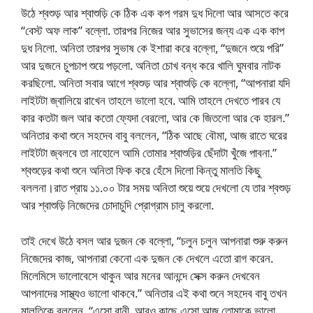
উঠে শ্বশুড় আর শ্বাশুড়ি কে ঠিক এক কপ গরম দুধ দিলো আর আসতে করে
“বেস্ট অফ লাক” বল্লো. তারপর নিজের আর সুভাসের জন্য এক এক কাপ
দুধ নিলো. অনিতা তারপর সুভাষ কে ইশারা করে বল্লো, “দুজনে শুয়ে পরি”
আর দুজনে চুপচাপ শুয়ে পড়লো. অনিতা চোখ বন্ধ করে খালি ঘুমবার নাটক
করছিলো. অনিতা সবার আগে শ্বশুড় আর শ্বাশুড়ি কে বল্লো, “আপনারা যদি
লাইটটা জ্বালিয়ে রাখেন তাহলে ভালো হবে. আমি তাহলে দেখতে পারব যে
কার কতটা জল আর কতো ফ্যেদা বেরলো, আর কে জিতলো আর কে হারল.”
অনিতার কথা শুনে সহদেব বাবু বললেন, “ঠিক আছে বৌমা, আজ রাতে ঘরের
লাইটটা জ্বলবে তা নাহোলে আমি তোমার শ্বাশুড়ির ছেঁদাটা খুঁজে পাবনা.”
শ্বশুড়ের কথা শুনে অনিতা ফিক করে হেঁসে দিলো কিন্তু মালতি কিছু
বললনা।রাত প্রায় ১১.০০ টার সময় অনিতা শুয়ে শুয়ে দেখলো যে তার শ্বশুড়
আর শ্বাশুড়ি নিজেদের চোদাচুদি প্রোগ্রাম চালু করলো.
তাই দেখে উঠে বসল আর দুজন কে বল্লো, “চলুন চলুন আপনারা শুরু করুন
নিজেদের কাজ, আপনারা কেনো এক দুজন কে দেখলে এতো রাগ করেন.
মিলেমিসে ভালোবেসে থাকুন আর মনের আনন্দে সেক্স করুন দেখবেন
আপনাদের সাস্থ্যও ভালো থাকবে.” অনিতার এই কথা শুনে সহদেব বাবু তখন
মালতিকে বললেন, “এসো রানী, আরও কাছে এসো আজ তোমাকে ভালো