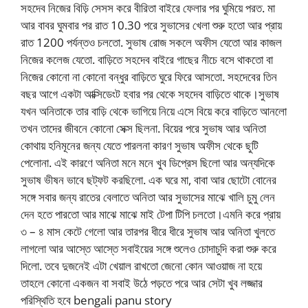
সহদেব নিজের বিড়ি সেসস করে বীরিতা বাইরে ফেলার পর ঘুমিয়ে পরত. মা
আর বাবর ঘুমবার পর রাত 10.30 পরে সুভাসের খেলা শুরু হতো আর প্রায়
রাত 1200 পর্যন্তও চলতো. সুভাষ রোজ সকলে অফীস যেতো আর কাজল
নিজের কলেজ যেতো. বাড়িতে সহদেব বাইরে গাছের নীচে বসে থাকতো বা
নিজের কোনো না কোনো বন্ধুর বাড়িতে ঘুরে ফিরে আসতো. সহদেবের তিন
বছর আগে একটা আক্সিডেংট হবার পর থেকে সহদেব বাড়িতে থাকে।সুভাষ
যখন অনিতাকে তার বাড়ি থেকে ভাগিয়ে নিয়ে এসে বিয়ে করে বাড়িতে আনলো
তখন তাদের জীবনে কোনো সেক্স ছিলনা. বিয়ের পরে সুভাষ আর অনিতা
কোথায় হনিমূনের জন্য যেতে পারলনা কারণ সুভাষ অফীস থেকে ছুটি
পেলোনা. এই কারণে অনিতা মনে মনে খুব ডিপ্রেস ছিলো আর অন্যদিকে
সুভাষ ভীষন ভাবে ছট্ফট করছিলো. এক ঘরে মা, বাবা আর ছোটো বোনের
সঙ্গে সবার জন্য রাতের বেলাতে অনিতা আর সুভাসের মাঝে খালি চুমু লেন
দেন হতে পারতো আর মাঝে মাঝে মাই টেপা টিপি চলতো।এমনি করে প্রায়
৩ – ৪ মাস কেটে গেলো আর তারপর ধীরে ধীরে সুভাষ আর অনিতা খুলতে
লাগলো আর আস্তে আস্তে সবাইয়ের সঙ্গে শুলেও চোদাচুদি করা শুরু করে
দিলো. তবে দুজনেই এটা খেয়াল রাখতো জেনো কোন আওয়াজ না হয়ে
তাহলে কোনো একজন বা সবাই উঠে পড়তে পরে আর সেটা খুব লজ্জার
পরিস্থিতি হবে bengali panu story