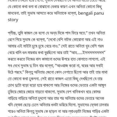
যে কোনো কথা বলা বা বোঝানো বেকার কারণ এখন অনিতা কোনো কিছু
মানবেনা. তাই সুভাষ আসতে করে অনিতাকে বল্লো, bengali panu
story
প্লীজ়, তুমি কাজল কে বলো যে অন্য দিকে পাস ফিরে শুতে.” তখন অনিতা
রেগে গিয়ে সুভাষ কে বল্লো, “দেখো বেশি নাটক কোরোনা আর এই নাও
আমার এই মাইটা চুষে চুষে খেয়ে নাও.” সেই রাতে অনিতা খুব বেশি গরম
খেয়ে খালি গুদ মারবার কথা ঘুরছিলো আর তাই “আহ…..ইসসসসসসসস”
করতে করতে নিজের বাল কামানো গুদের ঊপরে হাত বোলাতে লাগলো. এই
সব দেখে সুভাষ দু তিন বার বল্লো, “আওয়াজ করো না, ঘরের আর সবাই
উঠে পরবে.” কিন্তু অনিতার জেনো কোন নেশাতে ছিলো আর তাই তার মাথা
তে কোনো কথা ঢুকলনা. সেই রাতে কাজল এতো কিছু দেখছিলো যে তার
চোখ দুটো বড়ো বড়ো হয়ে থাকলো আর নিজের গুদের ভেতরে একটা আঙ্গুল
ঢুকিয়ে জোরে জোরে নাড়তে থাকলো. সুভাষ বেশ খানিকখন ধরে কোমর
নাড়িয়ে নাড়িয়ে অনিতা চুদলো আর তার পর অনিতার গুদের ভেতরে অনেক
খনি ফ্যেদা ছেড়ে ঢেলে অনিতার গুদটা ভরিয়ে দিলো. সুভাসের ফ্যেদা ঢালবার
পরেও অনিতা কিন্তু সুভাষ কে ছাড়ল না আর ল্যাওড়াটা নিজের শাড়ির একটা