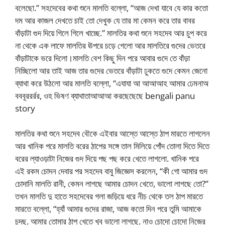
বলেছো.” সহদেবের কথা শুনে মালতি বল্লো, “আজ দেখা যাবে যে কার কতো
দম আর কাজল দেখতে চাই তো দেখুক যে তার মা কেমন করে তার বাবর
বাঁড়াটা গুদ দিয়ে গিলে গিলে খাচ্ছে.” মালতির কথা শুনে সহদেব আর চুপ করে
না থেকে এক লাফে মালতির ঊপরে চড়ে গেলো আর মালতিরে গুদের ভেতরে
বাঁড়াটাকে ভরে দিলো।মালতি বেশ কিছু দিন পরে আবার গুদে তে বাঁড়া
নিচ্ছিলো আর তাই আজ তার গুদের ভেতরে বাঁড়াটা ঢুকতে গুদে কেমন জেনো
ব্যাথা করে উঠলো আর মালতি বল্লো, “এযাযা আ আআআহ আমার ঢেমনাঅ
বববূররর্রর, ওহ ভিষণ ব্যাথাতাআআআ করছেছেছে bengali panu
story
মালতির কথা শুনে সহদেব বৌকে এইবার আস্তে আস্তে ঠাপ মারতে লাগলেন
আর খানিক পরে মালতি বরের ঠাপের সঙ্গে তাল মিলিয়ে পোঁদ তোলা দিতে দিতে
বরের ল্যাওড়াটা নিজের গুদ দিয়ে পছ পছ করে খেতে লাগলো. খানিক পরে
এই রকম চোদন দেবার পর সহদেব বাবু জিজ্ঞেস করলেন, “কী গো আমার গুদ
চোদানি মালতি রানী, কেমন লাগছে আমার চোদন খেতে, ভালো লাগছে তো?”
তখন মালতি দু হাতে সহদেবের গলা জড়িয়ে ধরে নীচ থেকে তল ঠাপ মারতে
মারতে বল্লো, “হ্যাঁ আমার গুদের রাজা, আজ কতো দিন পরে তুমি আমাকে
চুদছ. আমার তোমার ঠাপ খেতে খুব ভালো লাগছে. নাও চোদো চোদো নিজের