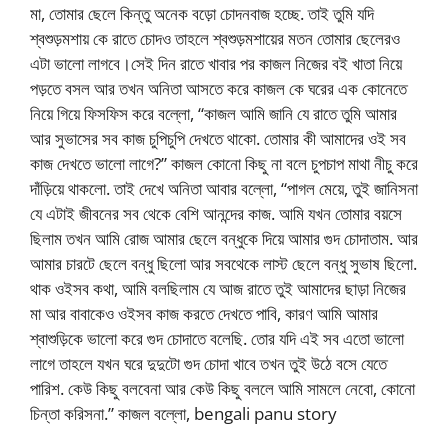
মা, তোমার ছেলে কিন্তু অনেক বড়ো চোদনবাজ হচ্ছে. তাই তুমি যদি
শ্বশুড়মশায় কে রাতে চোদও তাহলে শ্বশুড়মশায়ের মতন তোমার ছেলেরও
এটা ভালো লাগবে।সেই দিন রাতে খাবার পর কাজল নিজের বই খাতা নিয়ে
পড়তে বসল আর তখন অনিতা আসতে করে কাজল কে ঘরের এক কোনেতে
নিয়ে গিয়ে ফিসফিস করে বল্লো, “কাজল আমি জানি যে রাতে তুমি আমার
আর সুভাসের সব কাজ চুপিচুপি দেখতে থাকো. তোমার কী আমাদের ওই সব
কাজ দেখতে ভালো লাগে?” কাজল কোনো কিছু না বলে চুপচাপ মাথা নীচু করে
দাঁড়িয়ে থাকলো. তাই দেখে অনিতা আবার বল্লো, “পাগল মেয়ে, তুই জানিসনা
যে এটাই জীবনের সব থেকে বেশি আনন্দের কাজ. আমি যখন তোমার বয়সে
ছিলাম তখন আমি রোজ আমার ছেলে বন্ধুকে দিয়ে আমার গুদ চোদাতাম. আর
আমার চারটে ছেলে বন্ধু ছিলো আর সবথেকে লাস্ট ছেলে বন্ধু সুভাষ ছিলো.
থাক ওইসব কথা, আমি বলছিলাম যে আজ রাতে তুই আমাদের ছাড়া নিজের
মা আর বাবাকেও ওইসব কাজ করতে দেখতে পাবি, কারণ আমি আমার
শ্বাশুড়িকে ভালো করে গুদ চোদাতে বলেছি. তোর যদি এই সব এতো ভালো
লাগে তাহলে যখন ঘরে দুদুটো গুদ চোদা খাবে তখন তুই উঠে বসে যেতে
পারিশ. কেউ কিছু বলবেনা আর কেউ কিছু বললে আমি সামলে নেবো, কোনো
চিন্তা করিসনা.” কাজল বল্লো, bengali panu story