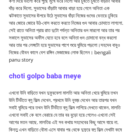
কণা দিয়ে ভালো করে পুঁছে মুখে ভরে নিলো আর চুষতে চুষতে বাঁড়াটা আবার
দাঁড় করে দিলো. সুভাসের বাঁড়াটা আবার খাড়া হয়ে গেলে অনিতা এক
ঝটকাতে সুভাসের ঊপরে উঠে সুভাসের বাঁড়া নিজের গুদের ভেতরে ঢুকিয়ে
আর জোরে জোরে উঠ-বোস করতে করতে নিজের গুদ আবার চোদাতে লাগলো.
সেই রাতে অনিতা প্রায় রাত দুটো পর্যন্ত অনিতার গুদ মারলো আর তার পর
সকালে সুভাসের অফীস যেতে হবে বলে অনিতা গুদ চোদানো বন্ধ করলো
আর তার পর লেঙ্গটো হয়ে সুভাসের পাশে শুয়ে ঘুমিয়ে পড়লো।সহদেব বাবুও
নিজের যৌবন কালে বেশ রঙ্গিন মেজাজের লোক ছিলেন। bengali
panu story
choti golpo baba meye
এখনো উনি বাড়িতে যখন দুফুরবেলা মালতি আর অনিতা খেয়ে ঘুমিয়ে তখন
উনি টিভীতে ব্লূ ফিল্ম দেখেন. প্রথমে উনি ন্যূজ় দেখেন আর তারপর যখন
সবাই ঘুমিয়ে পরে তখন উনি টিভীতে ব্লূ ফিল্ম লাগিয়ে দেখতে থাকেন. মালতি
এখনো সবাই কে বলে বেরায়ে যে তার বর বুড়ো হয়ে গেলেও এখনো সেই
আগের মতন আছে. মালতির এই সব কথায় সহদেবের কিছু আসে যায়ে না.
কিন্তু এখন বাড়িতে বৌমা এসে যাবার পর থেকে দুফুরে ব্লূ ফিল্ম দেখাটা কমে