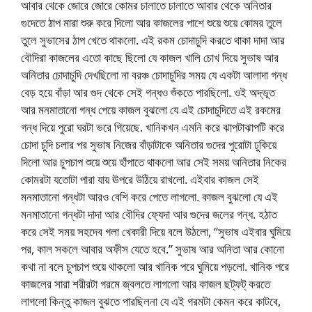
আবার থেকে জোরে জোরে কোমর চালাতে চালাতে আবার থেকে অনিতার
গুদেতে ঠাপ মারা শুরু করে দিলো আর কাজলের পাশে শুয়ে শুয়ে কোমর তুলে
তুলে সুভাসের ঠাপ খেতে থাকলো. এই রকম চোদাচুদি করতে থাকা দাদা আর
বৌদিরা কাজলের এতো কাছে ছিলো যে কাজল খালি চোখ দিয়ে সুভাষ আর
অনিতার চোদাচুদি দেখছিলো না বরঞ্চ চোদাচুদির সময় যে একটা আলাদা গন্ধ
বেড় হয়ে বাঁড়া আর গুদ থেকে সেই গন্ধও শুঁকতে পারছিলো. ওই অদ্ভূত
আর মনমাতানো গন্ধ পেয়ে কাজল বুঝলো যে এই চোদাচুদিতে এই রকমের
গন্ধ দিয়ে পুরো ঘরটা ভরে গিয়েছে. খানিকখন এমনি করে ঝাপটাঝাপটি করে
চোদা চুদি চলার পর সুভাষ নিজের বাঁড়াটাকে অনিতার গুদের পুরোটা ঢুকিয়ে
দিলো আর চুপচাপ শুয়ে শুয়ে হাঁপাতে থাকলো আর সেই সময় অনিতার নিকের
কোমরটা যতোটা পারা যায় ঊপরে উঠিয়ে রাখলো. এইবার কাজল সেই
মনমাতানো গন্ধটা আরও বেশি করে পেতে লাগলো. কাজল বুঝলো যে এই
মনমাতানো গন্ধটা দাদা আর বৌদির ফ্যেদা আর গুদের জলের গন্ধ. হঠাত
করে সেই সময় সহদেব গলা খেকারী দিয়ে বলে উঠলো, “সুভাষ এইবার ঘুমিয়ে
পর, কাল সকলে আবার অফীস যেতে হবে.” সুভাষ আর অনিতা আর কোনো
কথা না বলে চুপচাপ শুয়ে থাকলো আর খানিক পরে ঘুমিয়ে পড়লো. খানিক পরে
কাজলের সারা শরীরটা গরমে জ্বলতে লাগলো আর কাজল ছট্‌ফট্ করতে
লাগলো কিন্তু কাজল বুঝতে পারছিলনা যে এই গরমটা কেমন করে কাটবে,