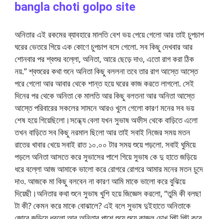
bangla choti golpo site
অনিতার এই রকমের ব্যাবহারে মালতি বেশ ভয় পেয়ে গেলো আর তাই চুপচাপ
ঘরের ভেতরে গিয়ে এক কোণে চুপচাপ বসে গেলো. সব কিছু দেখবার আর
শোনবার পর শ্বশুর বল্লো, অনিতা, আরে ছেড়ে দাও, এতো রাগ করা ঠিক
নয়.” শ্বশুরের কথা শুনে অনিতা কিছু বললনা তবে তার রাগ আস্তে আস্তে
পরে গেলো আর আবার থেকে শান্ত হয়ে ঘরের কাজ করতে লাগলো. সেই
দিনের পর থেকে অনিতা কে মালতি আর কিছু বলতনা আর অনিতা আস্তে
আস্তে পরিবারের সকলের সামনে আরও খুলে গেলো কারণ মনের সব ভয়
শেষ হয়ে গিয়েছিলো।সন্ধ্যে বেলা যখন সুভাষ অফীস থেকে বাড়িতে এলো
তখন বাড়িতে সব কিছু নরমাল ছিলো আর তাই সবাই নিজের সময় মতন
রাতের খাবার খেয়ে সবাই রাত ১০.০০ টার সময় শুয়ে পড়লো. সবাই ঘুমিয়ে
পড়লে অনিতা আসতে করে সুভাসের পাশে গিয়ে সুভাষ কে দু হাতে জড়িয়ে
ধরে বল্লো আজ আমাকে ভালো করে রোগরে রোগরে আমার মনের মতন চুদে
দাও. আজকে মা কিছু বলবেন না কারণ আমি মাকে ভালো করে বুঝিয়ে
দিয়েছী।অনিতার কথা শুনে সুভাষ খুশি হয়ে জিজ্ঞেস করলো, “তুমি কী বলছা
টা কী? কেমন করে মাকে বোঝালে? এই বলে সুভাষ দুইহাতে অনিতাকে
জোরে জড়িয়ে ধরলো আর অনিতার পাশে শুয়ে শুয়ে কাজল চোখ পিট পিট করে