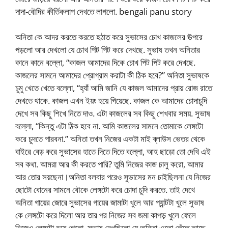
দাদা-বৌদির কীর্তিকলাপ দেখতে লাগলো. bengali panu story
অনিতা কে আদর করতে করতে হঠাত করে সুভাসের চোখ কাজলের ঊপরে
পড়লো আর দেখলো যে চোখ পিট পিট করে দেখছে. সুভাষ তখন অনিতার
কানে কানে বল্লো, “কাজল আমাদের দিকে চোখ পিট পিট করে দেখছে.
কাজলের সামনে আমাদের প্রোগ্রাম করাটা কী ঠিক হবে?” অনিতা সুভাষকে
চুমু খেতে খেতে বল্লো, “হ্যাঁ আমি জানি যে কাজল আমাদের প্রায় রোজ রাতে
দেখতে থাকে. কাজল এখন ইয়ং হয়ে গিয়েছে. কাজল কে আমাদের চোদাচুদি
দেখে সব কিছু শিখে নিতে দাও. এটা কাজলের সব কিছু শেখবার সময়. সুভাষ
বল্লো, “কিন্তু এটা ঠিক হবে না. আমি কাজলের সামনে তোমাকে লেঙ্গটো
করে চুদতে পারবনা.” অনিতা তখন নিজের একটা মাই ব্লাউস ভেতর থেকে
বাইরে বেড় করে সুভাসের হাতে দিতে দিতে বল্লো, আহ ছাড়ো তো দেখি এই
সব কথা. আমরা আর কী করতে পারি? তুমি নিজের কাজ চালু করো, আমার
আর তোর সয়ছেনা।অনিতা বলবার পরেও সুভাসের মন চাইছিলনা যে নিজের
ছোটো বোনের সামনে বৌকে লেঙ্গটো করে চোদা চুদি করতে. তাই দেখে
অনিতা গায়ের জোরে সুভাসের গায়ের জামাটা খুলে আর প্যান্টটা খুলে সুভাষ
কে লেঙ্গটো করে দিলো আর তার পর নিজের সব জমা কাপড় খুলে ফেলে
নিজেও লেঙ্গটো হয়ে গেলো. সুভাষ দেখছিলো যে অনিতা এতো তেঁতে আছে