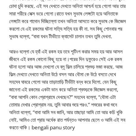
চোদা চুদি করছে. এই সব দেখতে দেখতে অনিতা আশ্চর্য হয়ে গেলো আর তার
সারা শরীরে সেক্স ভরে গেলো।রাতে যখন সুভাষ লেঙ্গটো হয়ে অনিতাকে
লেঙ্গটো করে গাদোন দিচ্ছিল্লো তখন অনিতা আসতে করে সুভাষ কে জিজ্ঞেস
করলো যে এই রকমের ঘটনা সত্যি সত্যি হয় কী না. সব কিছু শোনবার পর
সুভাষ বল্লো, “বাবা যখন টীভীতে ক্যাসেট চালান তখন তুমি দেখনা.
আরও বল্লো যে হ্যাঁ এই রকম হয় তবে শূটিংগ করার সময় হয় আর আসল
জীবনে এই রকম কোনো কিছু হয়ে না।পরের দিন দুফুরেও সেই এক রকম
ঘটনা হলো আর আজ দেখলো যে ব্লূ ফিল্ম চালিয়ে শ্বশুড় মজা করছে. আজ
ফিল্ম দেখতে দেখতে অনিতা উঠে বসল আর বৌমা কে উঠে বসতে দেখে
সহদেব ঘাবরে গেলো আর তাড়াতাড়ি টীভীটা বন্ধ করে দিলো. যেন কিছু
জানেনা এই রকমের একটা ভান করে অনিতা শ্বশুড়কে জিজ্ঞেস করলো,
“বাবা আপনি কোন প্রোগ্রামে দেখছেন?” সহদেব বল্লো, “বৌমা এটা
তোমার দেখার প্রোগ্রাম নয়. তুমি আবার শুয়ে পরও.” শশুরের কথা শুনে
অনিতা বল্লো, “বাবা আমি সব জানি, আর তাছাড়া আমি তো আর কচি খুকি
নোই. আমিও তো প্রায় অর্ধেক রাত পর্যন্তও আপনার ছেলে ও আমি এই সব
করতে থাকি। bengali panu story