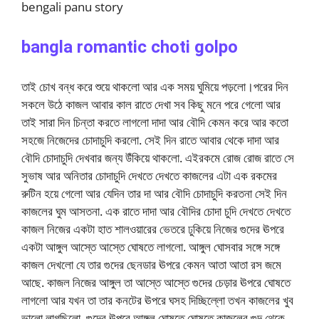
bengali panu story
bangla romantic choti golpo
তাই চোখ বন্ধ করে শুয়ে থাকলো আর এক সময় ঘুমিয়ে পড়লো।পরের দিন
সকলে উঠে কাজল আবার কাল রাতে দেখা সব কিছু মনে পরে গেলো আর
তাই সারা দিন চিন্তা করতে লাগলো দাদা আর বৌদি কেমন করে আর কতো
সহজে নিজেদের চোদাচুদি করলো. সেই দিন রাতে আবার থেকে দাদা আর
বৌদি চোদাচুদি দেখবার জন্য উঁকিয়ে থাকলো. এইরকমে রোজ রোজ রাতে সে
সুভাষ আর অনিতার চোদাচুদি দেখতে দেখতে কাজলের এটা এক রকমের
রুটিন হয়ে গেলো আর যেদিন তার দা আর বৌদি চোদাচুদি করতনা সেই দিন
কাজলের ঘুম আসতনা. এক রাতে দাদা আর বৌদির চোদা চুদি দেখতে দেখতে
কাজল নিজের একটা হাত শালওয়ারের ভেতরে ঢুকিয়ে নিজের গুদের ঊপরে
একটা আঙ্গুল আস্তে আস্তে ঘোষতে লাগলো. আঙ্গুল ঘোসবার সঙ্গে সঙ্গে
কাজল দেখলো যে তার গুদের ছেনডার ঊপরে কেমন আতা আতা রস জমে
আছে. কাজল নিজের আঙ্গুল তা আস্তে আস্তে গুদের চেড়ার ঊপরে ঘোষতে
লাগলো আর যখন তা তার কনটের ঊপরে ঘসহ দিচ্ছিল্লো তখন কাজলের খুব
ভালো লাগছিলো. গুদের ঊপরে আঙ্গুল ঘোষতে ঘোষতে কাজলের গুদ থেকে