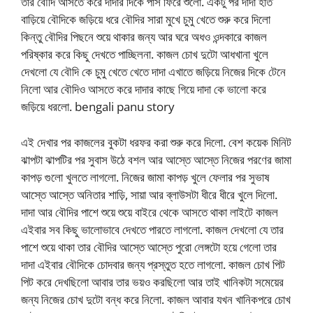
তার বৌদি আসতে করে দাদার দিকে পাস ফিরে শুলো. একটু পর দাদা হাত
বাড়িয়ে বৌদিকে জড়িয়ে ধরে বৌদির সারা মুখে চুমু খেতে শুরু করে দিলো
কিন্তু বৌদির পিছনে শুয়ে থাকার জন্য আর ঘরে অধও ওন্দকারে কাজল
পরিষ্কার করে কিছু দেখতে পাচ্ছিলনা. কাজল চোখ দুটো আধখানা খুলে
দেখলো যে বৌদি কে চুমু খেতে খেতে দাদা এখাতে জড়িয়ে নিজের দিকে টেনে
নিলো আর বৌদিও আসতে করে দাদার কাছে গিয়ে দাদা কে ভালো করে
জড়িয়ে ধরলো. bengali panu story
এই দেখার পর কাজলের বুকটা ধরফর করা শুরু করে দিলো. বেশ কয়েক মিনিট
ঝাপটা ঝাপটির পর সুবাস উঠে বশল আর আস্তে আস্তে নিজের পরণের জামা
কাপড় গুলো খুলতে লাগলো. নিজের জামা কাপড় খুলে ফেলার পর সুভাষ
আস্তে আস্তে অনিতার শাড়ি, সায়া আর ব্লাউসটা ধীরে ধীরে খুলে দিলো.
দাদা আর বৌদির পাশে শুয়ে শুয়ে বাইরে থেকে আসতে থাকা লাইটে কাজল
এইবার সব কিছু ভালোভাবে দেখতে পারতে লাগলো. কাজল দেখলো যে তার
পাশে শুয়ে থাকা তার বৌদির আস্তে আস্তে পুরো লেঙ্গটো হয়ে গেলো তার
দাদা এইবার বৌদিকে চোদবার জন্য প্রস্তুত হতে লাগলো. কাজল চোখ পিট
পিট করে দেখছিলো আবার তার ভয়ও করছিলো আর তাই খানিকটা সমেয়ের
জন্য নিজের চোখ দুটো বন্ধ করে নিলো. কাজল আবার যখন খানিকপরে চোখ