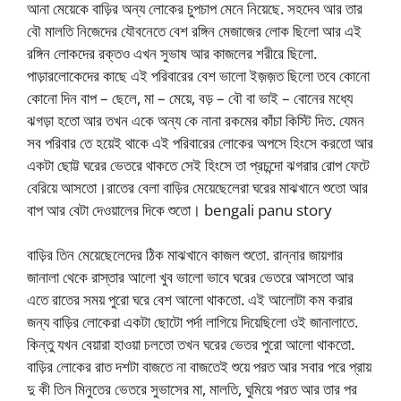
আনা মেয়েকে বাড়ির অন্য লোকের চুপচাপ মেনে নিয়েছে. সহদেব আর তার
বৌ মালতি নিজেদের যৌবনেতে বেশ রঙ্গিন মেজাজের লোক ছিলো আর এই
রঙ্গিন লোকদের রক্তও এখন সুভাষ আর কাজলের শরীরে ছিলো.
পাড়ারলোকেদের কাছে এই পরিবারের বেশ ভালো ইজ়জ়ত ছিলো তবে কোনো
কোনো দিন বাপ – ছেলে, মা – মেয়ে, বড় – বৌ বা ভাই – বোনের মধ্যে
ঝগড়া হতো আর তখন একে অন্য কে নানা রকমের কাঁচা কিস্টি দিত. যেমন
সব পরিবার তে হয়েই থাকে এই পরিবারের লোকের অপসে হিংসে করতো আর
একটা ছোট্ট ঘরের ভেতরে থাকতে সেই হিংসে তা প্রচন্দো ঝগরার রোপ ফেটে
বেরিয়ে আসতো।রাতের বেলা বাড়ির মেয়েছেলেরা ঘরের মাঝখানে শুতো আর
বাপ আর বেটা দেওয়ালের দিকে শুতো। bengali panu story
বাড়ির তিন মেয়েছেলেদের ঠিক মাঝখানে কাজল শুতো. রান্নার জায়গার
জানালা থেকে রাস্তার আলো খুব ভালো ভাবে ঘরের ভেতরে আসতো আর
এতে রাতের সময় পুরো ঘরে বেশ আলো থাকতো. এই আলোটা কম করার
জন্য বাড়ির লোকেরা একটা ছোটো পর্দা লাগিয়ে দিয়েছিলো ওই জানালাতে.
কিন্তু যখন বেয়ারা হাওয়া চলতো তখন ঘরের ভেতর পুরো আলো থাকতো.
বাড়ির লোকের রাত দশটা বাজতে না বাজতেই শুয়ে পরত আর সবার পরে প্রায়
দু কী তিন মিনুতের ভেতরে সুভাসের মা, মালতি, ঘুমিয়ে পরত আর তার পর