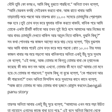
বৌদি তুমি কো বলছও, আমি কিছু বুঝতে পারছিনা.” অনিতা তখন বল্লো,
“আমি যেরকম বলছি সেইরকম করতে থাক. আজ রাতে খাবার আমি
তাড়াতাড়ি শুয়ে পরবো আর তারপর রাত ১১.০০ সমেয়ে চোদাচুদির প্রোগ্রাম
শুরু হবে।তুই চোখ বন্ধ করে ঘুমবার নাটক করতে থাকবি. খানিক পরে আমি
তোকে একটা চিঁমটি কাটবো আর তখন তুই উঠে বসে আমাদের আর নিজের মা
আর বাবর চোদাচুদি দেখতে থাকিস আর আনন্দ নিতে থাকিস. বুঝলি কিছু?”
সব কথা শোনবার পর কাজল আস্তে করে ঘাড় নেড়ে বল্লো, “হ্যি বুঝলাম
আর আমি খাবার পরেই চোখ বন্ধ করে শুয়ে পরবো।রাত ১০.০০ টার সময়
কাজল খাবার পর শুয়ে পড়লো আর খানিকপরে অনিতা একটু উঁচু সুরে সুভাষ
কে বল্লো, “এই শুনছ, আজ তোমার মা কিন্তু তোমার বাবা কে চ্যালেংজ
করেছে কী কার কত দম আছে এখনো. তোমার কী মনে হয়? আমার তো মনে
হয়ে যে তোমার মা পারবেনা.” সুভাষ কিছু না বুঝে বল্লো, “কে পারবেনা আর
কী পারবেনা?” তখন অনিতা ফিসফিস করে সুভাসের কানে কানে বল্লো,
“আজ রাতে তোমার মা আর তোমার বাবা দুজনে রোমান্স করবেন.bengali
panu story
তারপর অনিতা আবার একটু উঁচু সুরে বল্লো, “আমাদের এখন শুয়ে পড়া উচিত
তা নাহোলে এনাদের কাজে বাধা হতে পরে.” এই বলে অনিতা বিছানা থেকে