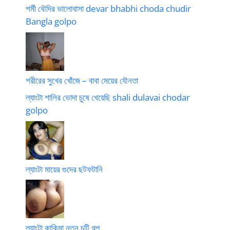
শর্মী বৌদির ভালোবাসা devar bhabhi choda chudir
Bangla golpo
শরীরের সুখের খোঁজে – বাবা মেয়ের যৌনতা
ল্যাংটা শালির ভোদা চুষে খেয়েছি shali dulavai chodar
golpo
ল্যাংটা মায়ের গুদের ছটফটানি
ল্যাংটা কাকিমা নতুন চটি গল্প