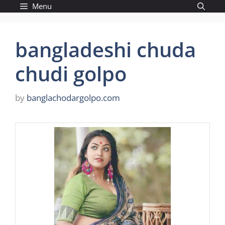
Skip
Menu
to
content
bangladeshi chuda
chudi golpo
by
banglachodargolpo.com