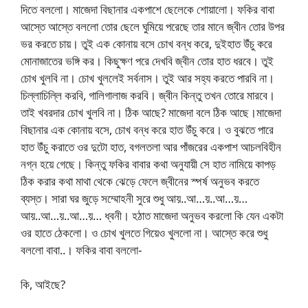
দিতে বললো। মাজেদা বিছানার একপাশে ছেলেকে শোয়ালো। ফকির বাবা
আস্তে আস্তে বললো তোর ছেলে ঘুমিয়ে পরেছে তার মানে জ্বীন তোর উপর
ভর করতে চায়। তুই এক কোনায় বসে চোখ বন্ধ করে, দুইহাত উঁচু করে
মোনাজাতের ভঙ্গি কর। কিছুক্ষণ পরে দেখবি জ্বীন তোর হাত ধরবে। তুই
চোখ খুলবি না। চোখ খুললেই সর্বনাস। তুই আর সহ্য করতে পারবি না।
চিল্লাচিল্লি করবি, গালিগালাজ করবি। জ্বীন কিন্তু তখন তোরে মারবে।
তাই খবরদার চোখ খুলবি না। ঠিক আছে? মাজেদা বলে ঠিক আছে।মাজেদা
বিছানার এক কোনায় বসে, চোখ বন্ধ করে হাত উঁচু করে। ও বুঝতে পারে
হাত উঁচু করাতে ওর দুটো হাত, বগলতলা আর পাঁজরের একপাশ আচলবিহীন
নগ্ন হয়ে গেছে। কিন্তু ফকির বাবার কথা অনুযায়ী সে হাত নামিয়ে কাপড়
ঠিক করার কথা মাথা থেকে ঝেড়ে ফেলে জ্বীনের স্পর্ষ অনুভব করতে
ব্যস্ত। সারা ঘর জুড়ে সম্মোহনী সুরে শুধু আয়..আ…য়..আ…য়…
আয়..আ…য়..আ…য়… ধ্বনী। হঠাত মাজেদা অনুভব করলো কি যেন একটা
ওর হাতে ঠেকলো। ও চোখ খুলতে গিয়েও খুললো না। আস্তে করে শুধু
বললো বাবা..। ফকির বাবা বললো-
কি, আইছে?