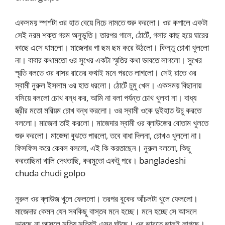
একসময় স্পর্শটা ওর হাত বেয়ে নিচে নামতে শুরু করলো। ওর কপালে একটা
সেই নরম শক্ত গরম অনুভুতি। তারপর গালে, ঠোটেঁ, গলার কাছ হয়ে ঘারের
কাছে এসে থামলো। মাজেদার গা ছম ছম করে উঠলো। কিন্তু চোখা খুললো
না। বাবার কথামতো ওর সুখের একটা স্মৃতির কথা ভাবতে লাগলো। সুখের
স্মৃতি বলতে ওর বাসর রাতের কথাই মনে পরতে লাগলো। সেই রাতে ওর
স্বামী নুরুল ইসলাম ওর হাত ধরলো। ঠোটেঁ চুমু খেল। একসময় বিছানায়
বসিয়ে বললো চোখ বন্ধ কর, আমি না বলা পর্যন্ত চোখ খুলবা না। বাধ্য
স্ত্রীর মতো মরিয়ম চোখ বন্ধ করলো। ওর স্বামী ওকে দুইহাত উচু করতে
বললো। মাজেদা তাই করলো। মাজেদার স্বামী ওর ব্লাউজের বোতাম খুলতে
শুরু করলো। মাজেদা বুঝতে পারলো, তবে বাধা দিলনা, চোখও খুললো না।
ফিসফিস করে কেবল বললো, এই কি করতাছেন। নুরুল বললো, কিছু
করতাছিনা খালি দেখতাছি, করমুতো একটু পরে। bangladeshi
chuda chudi golpo
নুরুল ওর ব্লাউজ খুলে ফেললো। তরপর বুকের আঁচলটা খুলে ফেললো।
মাজেদার কেমন যেন সবকিছু বাস্তব মনে হচ্ছে। মনে হচ্ছে সে আসলে
ভাবছে না আসলে সত্যি সত্যিই এসব ঘটছে। ওর ভাবতে ভালই লাগছে।