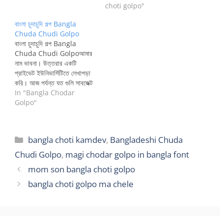
choti golpo"
বাংলা চুদাচুদি গল্প Bangla
Chuda Chudi Golpo
বাংলা চুদাচুদি গল্প Bangla
Chuda Chudi Golpoআমার
নাম ভাবনা। উত্তরার একটি
প্রাইভেট ইউনিভার্সিটিতে লেখাপড়া
করি। আজ পর্যন্ত যত গুলি সাবজেক্ট
এ পাশ করেছি সব কিছুই নিজের মেধা
In "Bangla Chodar
আর যোগ্যতার বলে। কাউকে কিছু
Golpo"
দিয়ে কিছু নেওয়া কিন্তু মেধা আর
যোগ্যতার একটি অংশ। আমার
অনেক বান্ধবি যারা ট্যাক্সি, রিক্সা
Categories
bangla choti kamdev
,
Bangladeshi Chuda
থেকে সুরু আশুলিয়ার…
Chudi Golpo
,
magi chodar golpo in bangla font
mom son bangla choti golpo
bangla choti golpo ma chele