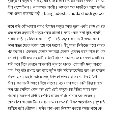
মুরুব্বিদের অনুমতি নিযে হাসেম চাচাকে ফকির ডাকার জন্য বললেন।সেদিন
ছিল বৃহস্পতিবার। অমাবশ্যার রাত্রী। আসরের পরে মাগরীবের আগে ফকির
বাবা এলেন মাজেদার বাড়ী। bangladeshi chuda chudi golpo
সাথে দাড়ি গোঁফওয়ালা আরও তিনজন শক্তপোক্ত পুরুষ একই রকম দেখতে
এবং দুজন মধ্যবয়সী শক্তপোক্ত মহিলা। সবার পরনে সাদা লুঙ্গি, পাঞ্জাবী,
মাধায় পাগড়ী। মহিলারা সাদা শাড়ী। বাড়ীতেঢুকে ওরা সবাই ওদের সাথে
আনা মাদুর পেতে বগোল হয়ে বসে পরলো। নীচু স্বরে জিকিরের মতো করতে
শরু করলো। একসময় একজন দলনেতা একজন পুরুষের কানে কানে কি যেন
বললো। সেটা শুনে সহকারী ফকিরটি হাসেম চাচাকে ডেকে বললো একটা ঘর
খালি করে দিতে যেখানে আগরবাতী জ্বলতে থাকবে, মোমবাতি মজুদ রাখতে
হবে, কিছু দড়ি রাখতে হবে যাতে জ্বীন যদি অতি উত্তেজিত হয়ে পরে তাহলে
বাঁধতে হবে। এছারা আরও কিছু উপকরণ লাগবে যা আগে থেকেই তৈরী
ছিল। ওরা সবাই ওখানে গিয়ে বসলো। ঘরের মাঝখানে একটা বিছানা পাতা,
আর তার চারদিকে গোল করে ছোট ছোট দস্তরখানা বিছিয়ে সবাই বসে
পরলো। ততক্ষণে মাগরীব পেরিয়ে রাতের আঁধার নামতে শুরু করেছে।
মোমবাতির আলোয় টিনের দোচালা ঘরের ভেতরটা ঈষত আলোকিত। ধুপবাতি
জালিয়ে ঘরটা ধোঁয়াময়। ফকির বাবা এবার জিজ্ঞাসা করলো বাচ্চার সাথে কে