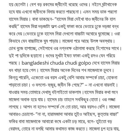
হয় ছেলেটা। বেশ বড় রকমের জ্বীনেই ধরেছে ওদের। নইলে ঘন্টাখানেক
হযে যায় এখনো জ্বীনকে বিদায় করতে পারছেনা। এমন সময় ডাক পরলো
হাসেম মিয়ার। বাবা ডাকছেন- “হাসেম মিয়া দেইখা যাও জ্বীনের কি হাল
করছি” হাসেম মিয়া দড়জাটা অল্প একটু ফাকা করে ভেতরে ঢুকে দড়জা বন্ধ
করে দেয়।ভেতরে ঢুকে হাসেম মিয়া দেখলো বাচ্চাটা অঘোরে ঘুমোচ্ছে। ওরা
কিভাবে যেন বাচ্চাটাকে ঘুম পাড়ায়। মাজেদা পরে আছে উলঙ্গ অবস্থায়।
চোখ বুজে হাপাচ্ছে, সেইসাথে ওর নগ্নবক্ষ ওঠানামা করছে নি:শাসের সাথে।
দুই পা দুদিকে ছড়ানো। গুদের মুখটা ইষত ফাকা একটু রসও যেন গরিয়ে
পরছে। bangladeshi chuda chudi golpo দেখে হাসেম মিয়ার
ধন খাড়া হয়ে গেল। হাসেম মিয়ার অনেক দিনের শখ মাজেদাকে চুদবে।
কিন্তু পারেনি, একেতো ওর বয়স একটু বেশি আবার সম্পর্কে চাচা, হোকনা
পাড়াতো চাচা। ও বললো- হুজুর, জ্বীন কি গেছে?” – না এখনো যায়নাই।
যাওয়ার সময় তোমারে দেখামু বইলাইতো ডাকলাম।হাসেম মিয়ার কথা শুনে
মাজেদা অবাক হয়ে যায়। হাসেম চাচ তাহলে সবকিছুর হোতা। ওর লজ্জা
লাগছে। আপন না হলেও সম্পর্কে সে তো চাচা, আর বয়সও বেশি। মাজেদা
আবারও চেচালো- “না না, হারামজাদা আবার তুইও আইছস, কুত্তার বাচ্চা”
ফকির বাবা মাজেদাকে আবারো কষে একটা চড় মারে, বলে- তুইতো বড়
বেয়াদব, তোরে না বলছি আমার কথামত কাজ করতে। মাজেদা চুপ হয়ে যায়,