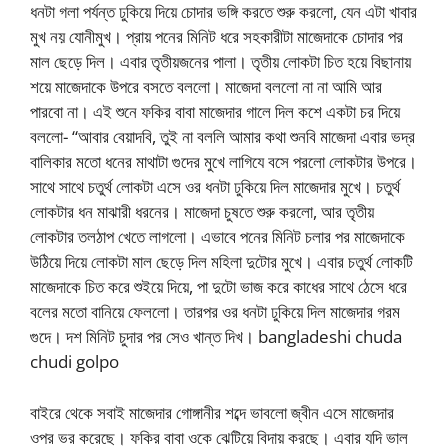
ধনটা গলা পর্যন্ত ঢুকিয়ে দিয়ে চোদার ভঙ্গি করতে শুরু করলো, যেন এটা খাবার
মুখ নয় যোনীমুখ। প্রায় পনের মিনিট ধরে সহকারীটা মাজেদাকে চোদার পর
মাল ছেড়ে দিল। এবার তৃতীয়জনের পালা। তৃতীয় লোকটা চিত হয়ে বিছানায়
শয়ে মাজেদাকে উপরে বসতে বললো। মাজেদা বললো না না আমি আর
পারবো না। এই শুনে ফকির বাবা মাজেদার গালে দিল কশে একটা চর দিয়ে
বললো- “আবার বেয়াদবি, তুই না বললি আমার কথা শুনবি মাজেদা এবার ভদ্র
বালিকার মতো ধনের মাথাটা গুদের মুখে লাগিযে বসে পরলো লোকটার উপরে।
সাথে সাথে চতুর্থ লোকটা এসে ওর ধনটা ঢুকিয়ে দিল মাজেদার মুখে। চতুর্থ
লোকটার ধন মাঝারী ধরনের। মাজেদা চুষতে শুরু করলো, আর তৃতীয়
লোকটার তলঠাপ খেতে লাগলো। এভাবে পনের মিনিট চলার পর মাজেদাকে
উঠিয়ে দিয়ে লোকটা মাল ছেড়ে দিল মহিলা দুটোর মুখে। এবার চতুর্থ লোকটি
মাজেদাকে চিত করে শুইয়ে দিয়ে, পা দুটো ভাজ করে কাধের সাথে ঠেসে ধরে
বলের মতো বানিয়ে ফেললো। তারপর ওর ধনটা ঢুকিয়ে দিল মাজেদার গরম
গুদে। দশ মিনিট চুদার পর সেও খান্ত দিখ। bangladeshi chuda
chudi golpo
বাইরে থেকে সবাই মাজেদার গোঙ্গানীর শব্দে ভাবলো জ্বীন এসে মাজেদার
ওপর ভর করেছে। ফকির বাবা ওকে ঝেটিয়ে বিদায় করছে। এবার যদি ভাল