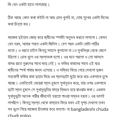
কি যেন একটা হাতে লাগতাছে।
ঠিক আছে কোন কথা কইবি না আর চোখ খুলবি না, তোর সুখের একটা দিনের
কথা চিন্তা কর।
মাজেদা দুইহাত জোড় করে জ্বীনের স্পর্ষটা অনুভব করতে লাগলো। কেমন
যেন নরম, আবার শক্ত একটা জিনিস। বেশ গরম একটা মোটা লাঠির
মতো। ও ধরতে চাইল কিন্তু সাহসে কুলালো না।ও সুখনিদ্রা থেকে জেগে
উঠলো। চোখ খুলে ওর স্বপ্নভঙ্গ হলো। ওর মনে পরলো ও তো আসলে
বাসর রাতে নুরুলের সাথে শুয়ে নেই। ও ফকির বাবাদের সাথে এই ঘরে
জ্বীনের স্পর্ষ পাবার জন্য এসেছে। ও সম্বিত ফিরে পেয়ে দেখলো দুজন
সহযোগী ফকির বাবা দুহাত দিয়ে ওর স্তনদুটো মুঠো করে ধরে একসাথে চুষে
যাচ্ছে। এমনিতেই মেয়েরা স্তন চুষলে সুখানুভব করে, তার ওপর একসাথে
দুটো স্তন চুষলে সে সুখানুভূতির মাত্র দ্বিগুন হয়ে য়াওয়ার কথা। এরকম
সুখানুভুতি অনেক নারীর জীবনেই হয়তো পাওয়া সম্ভব হয়না। ওর ভালই
লাগছিল। কিন্তু স্বপ্ত থেকে বাস্তবে ফিরে যখন এই দৃশ্য দেখলো তখন
সব ভুলে গিয়ে মাজেদা চিতকার করে বললো- না bangladeshi chuda
chudi golpo