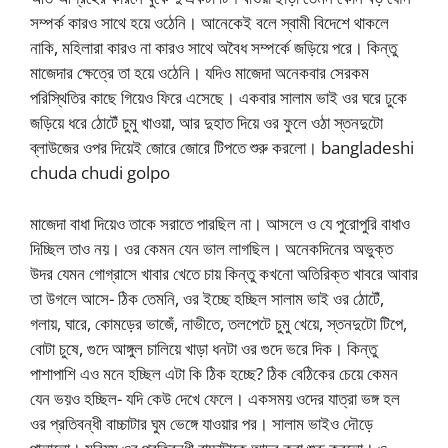
সম্পর্ক কারও সাথে হয়ে ওঠেনি। আনেকেই বলে স্বামী বিদেশে থাকলে
নাকি, মহিলারা কারও না কারও সাথে অবৈধ সম্পর্কে জড়িয়ে পরে। কিন্তু
মাজেদার ক্ষেত্রে তা হয়ে ওঠেনি। যদিও মাজেদা অনেকবার সেরকম
পরিস্থিতির কাছে গিয়েও ফিরে এসেছে। একবার সালাম ভাই ওর ঘরে ঢুকে
জড়িয়ে ধরে ঠোটেঁ চুমু খাওয়া, আর দুহাত দিয়ে ওর ফুলে ওঠা স্তনদুটো
ব্লাউজের ওপর দিয়েই জোরে জোরে টিপতে শুরু করলো। bangladeshi
chuda chudi golpo
মাজেদা বাধা দিয়েও তাকে সরাতে পারছিল না। আসলে ও যে পুরোপুরি বাধাও
দিচ্ছিল তাও নয়। ওর কেমন যেন ভাল লাগছিল। অনেকদিনের অভুক্ত
উদর যেমন গোগ্রাসে খাবার খেতে চায় কিন্তু কখনো অতিরিক্ত খাবরে আবার
তা উগলে আসে- ঠিক তেমনি, ওর ইচ্ছে হচ্ছিল সালাম ভাই ওর ঠোটেঁ,
গলায়, ঘারে, কোমড়ের ভাজেঁ, নাভীতে, তলপেটে চুমু খেয়ে, স্তনদুটো টিপে,
বোটা চুষে, গুদে আঙ্গুল চালিয়ে খাড়া ধনটা ওর গুদে ভরে দিক। কিন্তু
পাশাপাশি এও মনে হচ্ছিল এটা কি ঠিক হচ্ছে? ঠিক বেঠিকের চেয়ে কেমন
যেন ভয়ও হচ্ছিল- যদি কেউ দেখে ফেলে। একসময় ওদের যাত্রা ভঙ্গ হল
ওর প্রতিবন্ধী বাচ্চাটার ঘুম ভেঙ্গে যাওয়ার পর। সালাম ভাইও দৌড়ে