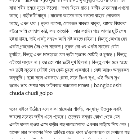
সারা শরীর দুমরে মুচরে উঠলো। তখন বিয়ের রাত। বাড়ীর মেহমানরা এখনো
আছে। বাড়ীভর্তি মানুষ। মাজেদা আস্তে করে বললো বাইরে লোকজন
আছে, এখন থাক। নুরুল বললো, লোকজন থাকলে থাকুক, আমার বিয়াকরা
বউরে আমি সোহাগ করি, কার তাতেকি। আর কয়দিন পরে আমার ছুটি শেষ
হইয়া যাইব, তাই একটু সময়ও আমি নষ্ট করতে চাইনা। কিন্তু কোথায় যেন
একটা গন্ডগোল টের পেল মাজেদা। নুরুল তো ওর একটা স্তনের বোটা
চুষছিল, কিন্তু এখন মনেহচ্ছে যেন দুটো স্তনের বোটাই ও চুষছে। কিন্তু
এটাতো সম্ভব না। ওর তো আর দুটো মুখ ছিলনা। কিন্তু এখন মনে হচ্ছে
ওর দুটো স্তনের বোটাই যেন কেউ চুষছে একসাথে। সেটা আরও অন্যরকম
অনুভুতি। দুটো স্তন একসাথে চোষা, মানে দিগুন সুখ.. এই দিগুন সুখ
দুচোখ ভরে দেখার সাধ আটকাতে পারলোনা মাজেদা। bangladeshi
chuda chudi golpo
ঘরের বাইরে উঠোনে বসে থাকা মাজেদার শাশুড়ি, অন্যান্য উতসুক সবাই
ভাবলো মনেহয় জ্বীন এসে পরেছে। চৈত্রের সন্ধায় কোথা থেকে যেন
একটা দমকা হাওয়া এসে বাড়ীর গাছপালাগুলোকে একবার নাড়িয়ে দিয়ে গেল।
হাসেম চাচা আকাশের দিকে তাকিয়ে কাছে থাকা দু’একজনকে তা দেখালো যার