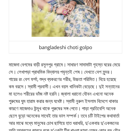
bangladeshi choti golpo
মাজেদা বেগমের বাড়ী রসুলপুর গ্রামে। সাধারণ সাদামাটা গৃহস্ত ঘরের মেয়ে
সে। লেখাপড়া প্রাথমিক বিদ্যালয় পযৃন্তই শেষ। দেখতে বেশ সুন্দর।
গায়ের রং বেশ ফর্সা, শুদ্ধ ব্যকরণের শরীর, উচ্চতা পরিমিত। বিয়ে হয়েছে
কম বয়সে। স্বামী প্রবাসী। এখন বয়স খানিকটা বেড়েছে। দুই সন্তানের
মা হলেও শরীরের ভাঁজ নষ্ট হয়নি। জ্বালা ধরানো যৌবন এখনো অনেক
পুরুষের ঘুম হারাম করার জন্য যথেষ্ট। স্বামী নুরুল ইসলাম বিদেশে থাকার
কারণে মাজেদাও উন্মুখ থাকে পুরুষের সঙ্গ পেতে। পাড়া প্রতিবেশি অনেক
ছেলে বুড়ো অনেকের সাথেই তার ভাল সম্পর্ক। তবে চটি টাইপের কথাবার্তা
আর মাঝে মধ্যে মানুষের চোখ ছাপিয়ে হাত ধরাধরি, দু’একবার দু’একজনের
অতি আগ্রহের কারনে বুকে দু’একটা টিপ খাওয়া ছাড়া তেমন কোন বড় যৌন