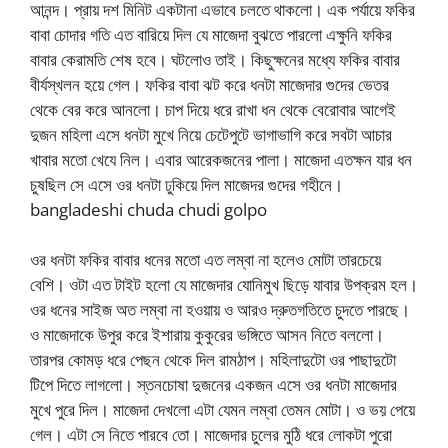
আনন্দ। প্রায় দশ মিনিট একটানা এভাবে চলতে থাকলো। এক পর্যায়ে ফকির
বাবা চোদার গতি এত বারিয়ে দিল যে মাজেদা বুঝতে পারলো এক্ষুনি ফকির
বাবার কেরামতি শেষ হবে। ঘটলোও তাই। কিছুক্ষনের মধ্যে ফকির বাবার
বীর্যস্খলন হয়ে গেল। ফকির বাবা ঝট করে ধনটা মাজেদার গুদের ভেতর
থেকে বের করে আনলো। চাপ দিয়ে ধরে রাখা ধন থেকে বেরোবার আগেই
দুজন মহিলা এসে ধনটা মুখে নিয়ে চেটেপুটে ভাগাভাগি করে সবটা আচার
খাবার মতো খেযে নিল। এবার আরেকজনের পালা। মাজেদা এতক্ষন যার ধন
চুষছিল সে এসে ওর ধনটা ঢুকিয়ে দিল মাজেদর গুদের গহীনে।
bangladeshi chuda chudi golpo
ওর ধনটা ফকির বাবার ধনের মতো এত লম্বা না হলেও মোটা তারচেয়ে
বেশি। ওটা এত টাইট হলো যে মাজেদার যোনিমুখ ছিড়ে যাবার উপক্রম হল।
ওর ধনের সাইজ অত লম্বা না হওয়ায় ও আরও দ্রুতগতিতে চুদতে পারছে।
ও মাজেদাকে উপুর করে ইশারায় কুকুরের ভঙ্গিতে আসন নিতে বললো।
তারপর কোমড় ধরে পেছন থেকে দিল রামঠাপ। মহিলাদুটো ওর পাছাদুটো
টিপে দিতে লাগলো। স্তনচোষা দুজনের একজন এসে ওর ধনটা মাজেদার
মুখে পুরে দিল। মাজেদা দেখলো এটা যেমন লম্বা তেমন মোটা। ও ভয় পেয়ে
গেল। এটা সে নিতে পারবে তো। মাজেদার চুলের মুঠি ধরে লোকটা পুরো