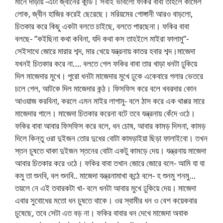
মানে দাড়ায় -এটা জ্বীনের কান্ড। সবাই ভাবলো ফকির বাবা তাহলে কামেল
লোক, জ্বীন হাজির করেই ছেরেছে। মরিয়মের গোঙ্গানী আরও বাড়লো,
চিতকার করে কিছু একটা বলতে চাইছে, বলতে পারছেনা। ফকির বাবা
বলছে- ‌‌’’কইছিনা কথা কবিনা, যদি কথা কস তাহইলে মাইরা ফালামু’’-
সেইসাথে জোরে মারার শব্দ, মার খেয়ে যন্ত্রনায় কাতর হবার শব্দ।মাজেদা
যখনই চিতকার করে না…. বলতে গেল ফকির বাবা তার খাড়া ধনটা ঢুকিয়ে
দিল মাজেদার মুখে। পুরো ধনটা মাজেদার মুখে ঢুকে একেবারে গলার ভেতরে
চলে গেল, আটকে দিল মাজেদার কন্ঠ। ফিসফিস করে বলে খবরদার কোন
আওয়াজ করবিনা, করলে এমন মাইর লাগামু- বলে ঠাস করে এক থাপ্পর মারে
মাজেদার গালে। মাজেদা চিতকার করেনা বটে তবে যন্ত্রনায় কেঁদে ওঠে।
ফকির বাবা আবার ফিসফিস করে বলে, ধন চোষ, আবার কামড় দিসনা, কামড়
দিলে কিন্তু ওরা দুইজন তোর দুধের বোটা কামড়াইয়া ছিড়া ফালাইবো। তখন
স্তন চুষতে থাকা দুইজন স্তনের বোটা একটু কামড়ে দেয়। যন্ত্রনায় মাজেদা
আবার চিতকার করে ওঠে। ফকির বাবা তখান জোরে জোরে বলে- আমি যা যা
কমু তা শুনবি, বল শুনবি.. মাজেদা যন্ত্রনামাখা কন্ঠে বলে- হ শুনমু শনমু…
তয়লে নে এই তবারকটা খা- বলে ধনটা আবার মুখে ঢুকিয়ে দেয়। মাজেদা
এবার সুবোধের মতো ধন চুষতে থাকে। ওর স্বামীর ধন ও বেশ কয়েকবার
চুষেছে, তবে সেটা এত বড় না। ফকির বাবার ধন দেখে মাজেদা অবাক