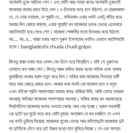
অর্ধেকটা ঢুকে আটকে গেল। এত মোটা আর লম্বা ধনের অর্ধেকটা ঢুকতেই
মাজেদার মাথায় রক্ত উঠে গেল। ও চিতকার করে বলে উঠলো, দে হারামজাদা
দে, দে তোর তবারক, দে পুরাটা দে… ফকিরবাব এবার ধনটা একটু বাহির করে
আবার দিল জোরে ধাক্কা, এবার পুরোটা ধন মাজেদার গুদের ভেতর একেবারে
আটোসাটো হয়ে গেথে গেল। মাজেদা গোঙ্গানীর মতো চিতকার করে উঠলো
আ…. আ..হ… বাচ্চা হবার আগে নুরুল ইসলামের ধনটাও এভাবে আটোসাটো
হতো। bangladeshi chuda chudi golpo
কিন্তু বাচ্চা হবার পরে কেমন যেন ঢিলে হয়ে গিয়েছিল। তাই সে নুরুলের
চোদাতে কম মজা পেত। কিন্তু আজ ফকির বাবার ধনের সাইজ ওকে আবার
কুমারীত্ব ভঙ্গের স্বাদ নতুন করে দিল। ফকির বাবা মাজেদার নিতম্বে চাটি
মারে আর জোরে জোরে বলে- আমার কথা শুনবি তো মাজেদা বলে হ শুনুম
এখন থাইকা প্রতি অমাবশ্যায় আমার কাছে হাজিরা দিবি, আমি তোরে তবারক
খাওয়ামু আইচ্ছা মাজেদার পাগলপ্রায় অবস্থা। ফকির বাবার ধন ক্রমান্বয়ে
উর্ধ্বগতিতে মাজেদার গুদের ভেতরে ঢকছে আর বের হচ্ছে। দুজন সহকারী
ওর দুটো দুধ মুঠো করে ধরে বোটা চুষছে অন্যজন যে গুদ চষছিল সে এখন
ওর ধনটা ঢুকিয়ে দিয়েছে মাজেদার মুখের ভেতর আর মহিলাদুটো মাজেদার দুই
পা দুইদিকে টেনে ধরে দুই উরুর মধ্যে হাত বুলিয়ে দিচ্ছে। সে এক অসহ্য