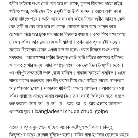
জ্বীন আইবো তখন কেউ যেন ঘরে না ঢোকে, ঢুকলে জ্বিনের হাতে মাইর
খাইতে পারে, কেউ যেন টিনের ফুটা দিয়া উকিঁ না দেয়। তয়লে চোখ কানা
হইয়া যাইতে পারে। আমি আবার সাবধান কইরা দিলাম জ্বীন আইলে কেউ
যেন উকিঁ না দেয় আর ঘরে না ঢোকে।মাজেদা যত্ন করে গোসল করে
ছেলেকে নিয়ে ঘরে ঢুকে মাঝখানের বিছানায় বসলো। ওকে ঘিরে বসে আছে
চারজন ফকির আর দুজন সহকারী মহিলা। তখন রাত প্রায় ন’টা বাজে।
সময়ের বিবেচনায় তেমন একটা রাত না হলেও গ্রাম হিসাবে তখন প্রায়
মধ্যরাত। আশেপাশের বাড়ীর উতসুক কেউ কেউ বাইরে জমায়েত জ্বীনের
আলামত দেখার জন্য।সাদা কাপড়ে মাজেদাকে দেখাচ্ছিল বৈষ্ণবীর মতো।
ওর পরিপুষ্ট স্তনদুটো স্পষ্ট বোঝা যাচ্ছিল। বাচ্চাটা নড়াচড়া করছিল। একে
শান্ত করতে দুএকবার হাত উঁচু করতে গিয়ে দেখা যাচ্ছিল হাতের বগলতলা,
আর পাঁজরের দুপাশ। মাজেদার খানিকটা লজ্জাও লাগছিল। আবার ভাবলো
ফকির বাবাদের সামনে আবার লজ্জা কি। তারা সবাই জিকিরের মতো করতে
শুরু করলো- আয়..আ…য়..আ…য়… আয়..আ…য়..আয় এভাবে অনেক্ষণ
একঘেয়ে সুরে। bangladeshi chuda chudi golpo
মাজেদার প্রায় ঘুম পেয়ে যাচ্ছিল অনেক কষ্টে ঘুম আটকাল। কিন্তু
কিছুক্ষণের মধ্যে ছেলেটা ঘুমিয়ে পরলো। ফকির বাবা ইশারায় ছেলেকে শুইয়ে