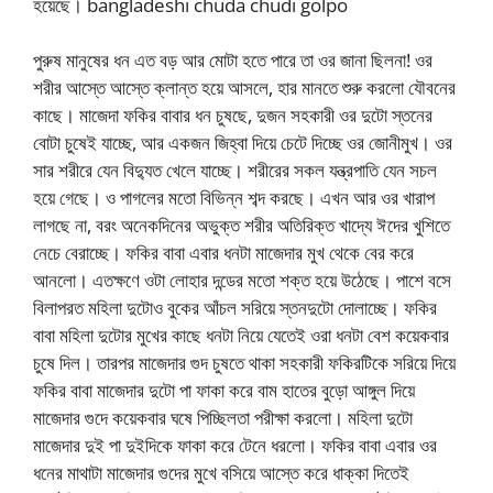
হয়েছে। bangladeshi chuda chudi golpo
পুরুষ মানুষের ধন এত বড় আর মোটা হতে পারে তা ওর জানা ছিলনা! ওর
শরীর আস্তে আস্তে ক্লান্ত হয়ে আসলে, হার মানতে শুরু করলো যৌবনের
কাছে। মাজেদা ফকির বাবার ধন চুষছে, দুজন সহকারী ওর দুটো স্তনের
বোটা চুষেই যাচ্ছে, আর একজন জিহ্বা দিয়ে চেটে দিচ্ছে ওর জোনীমুখ। ওর
সার শরীরে যেন বিদ্যুত খেলে যাচ্ছে। শরীরের সকল যন্ত্রপাতি যেন সচল
হয়ে গেছে। ও পাগলের মতো বিভিন্ন শব্দ করছে। এখন আর ওর খারাপ
লাগছে না, বরং অনেকদিনের অভুক্ত শরীর অতিরিক্ত খাদ্যে ঈদের খুশিতে
নেচে বেরাচ্ছে। ফকির বাবা এবার ধনটা মাজেদার মুখ থেকে বের করে
আনলো। এতক্ষণে ওটা লোহার দন্ডের মতো শক্ত হয়ে উঠেছে। পাশে বসে
বিলাপরত মহিলা দুটোও বুকের আঁচল সরিয়ে স্তনদুটো দোলাচ্ছে। ফকির
বাবা মহিলা দুটোর মুখের কাছে ধনটা নিয়ে যেতেই ওরা ধনটা বেশ কয়েকবার
চুষে দিল। তারপর মাজেদার গুদ চুষতে থাকা সহকারী ফকিরটিকে সরিয়ে দিয়ে
ফকির বাবা মাজেদার দুটো পা ফাকা করে বাম হাতের বুড়ো আঙ্গুল দিয়ে
মাজেদার গুদে কয়েকবার ঘষে পিচ্ছিলতা পরীক্ষা করলো। মহিলা দুটো
মাজেদার দুই পা দুইদিকে ফাকা করে টেনে ধরলো। ফকির বাবা এবার ওর
ধনের মাথাটা মাজেদার গুদের মুখে বসিয়ে আস্তে করে ধাক্কা দিতেই