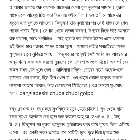
ও আবার ভাবতে শুরু করলো- মাজেদার খোলা বুক নুরুলের সামনে। নুরুল
মাজেদাকে আস্তে চিত করে বিছানায় শুইয়ে দিল। দুহাত দিয়ে মাজেদার
স্তনে হাত বুলাতে লাগলো। কিছুক্ষণ হাত বুলানোর পর সেই হাত চলে গেল
পায়ের পাতার দিকে। সেখান থেকে হাতটা ক্রমশ: উপরের দিকে উঠে আসতে
শুরু করলো, সাথে শাড়ীটাও। সেই হাত উপরে উঠতে উঠতে এসে থামলো
দুই উরুর মাঝ বরাবর গোপন গুহার মুখে। যেখানে নারীর সবচাইতে গোপন
মুল্যবান রত্ন লুকিয়ে আছে। কিছুক্ষনের মধ্যেই সেই খনির ধন আহরনের
জন্য খনন কাজ শুরু করলো নুরুলের কোদালরূপ আংগুল দিয়ে। ওর শরীরের
সকল বাধন যেন খুলে গেল। আলিবাবা চল্লিশ চোরের মতো অনেকগুলো
কন্ঠস্বর যেন বলছে, ছিম ছিম খোল যা.. ওর গুহার দেয়াল অনুভব করতে
লাগলো আদুরে আঘাত, আর তেলতেলে পিচ্ছিলতা। ওর অসহ্য সুখবোধ
হল। bangladeshi chuda chudi golpo
বন্ধ চোখ আর্‌ও বন্ধ হয়ে সুখনিদ্রায় ডুবে যেতে চাইল। মুখ থেকে নানা
রকম সুখের আর্তনাদ বের হতে শুরু করলো আহ্ আ..হ্‌ ওহ্ ও..হ… উছ
উ..ছ। কিছুক্ষণ পর নুরুল আঙ্গুলের কুঠারাঘাত বন্ধ করে বুকের দিকে এগিয়ে
এলো। ওর একটা স্তন দুহাতে ধরে বোটাটা মুখে পুরে দিয়ে চুষতে শুরু
করলো। মাজেদার অমৃত সুধা পান করার মত সুখানুভুতি হতে লাগলো। ওর