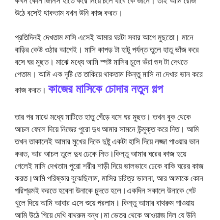
কখন কোন জিনিস হাতে করে নিয়ে চলে যাবে কে জানে। তাই আমি রোজ
উঠে বসেই থাকতাম যখন উনি কাজ করত।
প্রতিদিনই দেখতাম মাসি এসেই আমার ঘরটা সবার আগে মুছতো। মানে
বাড়ির কেউ ওঠার আগেই। মাসি কাপড় টা হাটু পর্যন্ত তুলে হাতু ভাঁজ করে
বসে ঘর মুছত। মাঝে মধ্যে আমি স্পষ্ট মাসির চুলে ভঁরা গুদ টা দেখতে
পেতাম। আমি এক দৃষ্টি তে তাকিয়ে থাকতাম কিন্তু মাসি না দেখার ভান করে
কাজের মাসিকে চোদার নতুন গল্প
কাজ করত।
তার পর মাঝে মধ্যে মাটিতে হাতু গেঁড়ে বসে ঘর মুছত। তখন বুক থেকে
আচল ফেলে দিয়ে নিজের পুরো দুধ আমার সামনে উন্মুক্ত করে দিত। আমি
তখন তাকালেই আমার মুখের দিকে দুষ্টু একটা হাসি দিয়ে লজ্জা পাওয়ার ভান
করত, আর আচল তুলে দুধ ঢেকে নিত।কিন্তু আমার ঘরের কাজ হয়ে
গেলেই মাসি দেখতাম পুরো শরীর শাড়ী দিয়ে ভালভাবে ঢেকে বাকি ঘরের কাজ
করত।আমি পরিষ্কার বুঝেছিলাম, মাসির চরিত্র ভালনা, আর আমাকে কোন
পরিশ্রমই করতে হবেনা উনাকে চুদতে হলে।একদিন সকালে উনাকে গেট
খুলে দিয়ে আমি আবার এসে শুয়ে পরলাম। কিন্তু আমার বাথরুম পাওয়ায়
আমি উঠে গিয়ে দেখি বাথরুম বন্ধ।মা ভেতর থেকে আওয়াজ দিল যে উনি