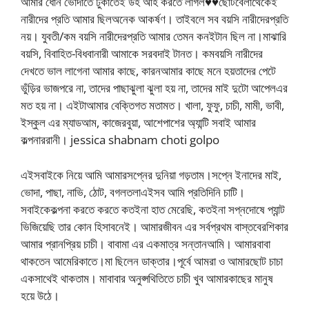
আমার ধোন ভোদাতে ঢুকাতেই উহ আহ করতে লাগল♥♥ছোটবেলাথেকেই
নারীদের প্রতি আমার ছিলঅনেক আকর্ষণ। তাইবলে সব বয়সি নারীদেরপ্রতি
নয়। যুবতী/কম বয়সি নারীদেরপ্রতি আমার তেমন কনইটান ছিল না।মাঝারি
বয়সি, বিবাহিত-বিধবানারী আমাকে সরবদাই টানত। কমবয়সি নারীদের
দেখতে ভাল লাগেনা আমার কাছে, কারনআমার কাছে মনে হয়তাদের পেটে
ভুঁড়ির ভাজপরে না, তাদের পাছাঝুলা ঝুলা হয় না, তাদের মাই দুটো আপেলএর
মত হয় না। এইটাআমার বেক্তিগত মতামত। খালা, ফুফু, চাচী, মামী, ভাবী,
ইস্কুল এর ম্যাডআম, কাজেরবুয়া, আশেপাশের অ্যান্টি সবাই আমার
কল্পনাররানী। jessica shabnam choti golpo
এইসবাইকে নিয়ে আমি আমারসপ্নের দুনিয়া গড়তাম।সপ্নে ইনাদের মাই,
ভোদা, পাছা, নাভি, ঠোট, বগলতলাএইসব আমি প্রতিদিনি চাটি।
সবাইকেকল্পনা করতে করতে কতইনা হাত মেরেছি, কতইনা সপ্নদোষে প্যান্ট
ভিজিয়েছি তার কোন হিসাবনেই। আমারজীবন এর সর্বপ্রথম বাস্তবেরশিকার
আমার প্রানপ্রিয় চাচী। বাবামা এর একমাত্র সন্তানআমি। আমারবাবা
থাকতেন আমেরিকাতে।মা ছিলেন ডাক্তার।পূর্বে আমরা ও আমারছোট চাচা
একসাথেই থাকতাম। মাবাবার অনুপ্সথিতিতে চাচী খুব আমারকাছের মানুষ
হয়ে উঠে।