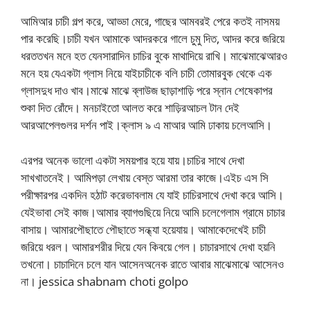
আমিআর চাচী গল্প করে, আড্ডা মেরে, গাছের আমবরই পেরে কতই নাসময়
পার করেছি।চাচী যখন আমাকে আদরকরে গালে চুমু দিত, আদর করে জরিয়ে
ধরততখন মনে হত যেনসারাদিন চাচির বুকে মাথাদিয়ে রাখি। মাঝেমাঝেআরও
মনে হয় যেএকটা গ্লাস নিয়ে যাইচাচীকে বলি চাচী তোমারবুক থেকে এক
গ্লাসদুধ দাও খাব।মাঝে মাঝে ব্লাউজ ছাড়াশাড়ি পরে স্নান শেষেকাপর
শুকা দিত রোঁদে। মনচাইতো আলত করে শাড়িরআচল টান দেই
আরআপেলগুলর দর্শন পাই।ক্লাস ৯ এ মাআর আমি ঢাকায় চলেআসি।
এরপর অনেক ভালো একটা সময়পার হয়ে যায়।চাচির সাথে দেখা
সাখখাতনেই। আমিপড়া লেখায় বেস্ত আরমা তার কাজে।এইচ এস সি
পরীক্ষারপর একদিন হঠাট করেভাবলাম যে যাই চাচিরসাথে দেখা করে আসি।
যেইভাবা সেই কাজ।আমার ব্যাগগুছিয়ে নিয়ে আমি চলেগেলাম গ্রামে চাচার
বাসায়। আমারপৌছাতে পৌছাতে সন্ধ্যা হয়েযায়। আমাকেদেখেই চাচী
জরিয়ে ধরল। আমারশরীর দিয়ে যেন কিবয়ে গেল। চাচারসাথে দেখা হয়নি
তখনো। চাচাদিনে চলে যান আসেনঅনেক রাতে আবার মাঝেমাঝে আসেনও
না। jessica shabnam choti golpo