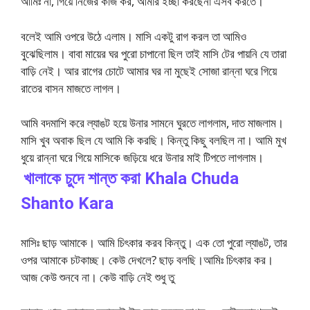
আমিঃ না, গিয়ে নিজের কাজ কর, আমার ইচ্ছা করছেনা এসব করতে।
বলেই আমি ওপরে উঠে এলাম। মাসি একটু রাগ করল তা আমিও
বুঝেছিলাম। বাবা মায়ের ঘর পুরো চাপানো ছিল তাই মাসি টের পায়নি যে তারা
বাড়ি নেই। আর রাগের চোটে আমার ঘর না মুছেই সোজা রান্না ঘরে গিয়ে
রাতের বাসন মাজতে লাগল।
আমি বদমাশি করে ল্যাঙট হয়ে উনার সামনে ঘুরতে লাগলাম, দাত মাজলাম।
মাসি খুব অবাক ছিল যে আমি কি করছি। কিন্তু কিছু বলছিল না। আমি মুখ
ধুয়ে রান্না ঘরে গিয়ে মাসিকে জড়িয়ে ধরে উনার মাই টিপতে লাগলাম।
খালাকে চুদে শান্ত করা Khala Chuda
Shanto Kara
মাসিঃ ছাড় আমাকে। আমি চিৎকার করব কিন্তু। এক তো পুরো ল্যাঙট, তার
ওপর আমাকে চটকাচ্ছ। কেউ দেখলে? ছাড় বলছি।আমিঃ চিৎকার কর।
আজ কেউ শুনবে না। কেউ বাড়ি নেই শুধু তু