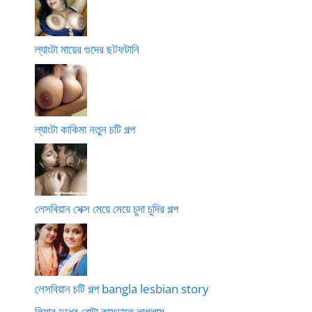
ল্যাংটা মায়ের গুদের ছটফটানি
ল্যাংটা কাকিমা নতুন চটি গল্প
লেসবিয়ান সেক্স মেয়ে মেয়ে চুদা চুদির গল্প
লেসবিয়ান চটি গল্প bangla lesbian story
লিমার দুধের বোটা কামড়াতে লাগলাম