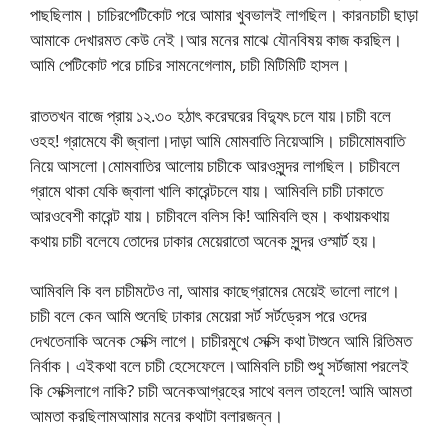
পাছছিলাম। চাচিরপেটিকোট পরে আমার খুবভালই লাগছিল। কারনচাচী ছাড়া
আমাকে দেখারমত কেউ নেই।আর মনের মাঝে যৌনবিষয় কাজ করছিল।
আমি পেটিকোট পরে চাচির সামনেগেলাম, চাচী মিটিমিটি হাসল।
রাততখন বাজে প্রায় ১২.৩০ হঠাৎ করেঘরের বিদ্যুৎ চলে যায়।চাচী বলে
ওহহ! গ্রামেযে কী জ্বালা।দাড়া আমি মোমবাতি নিয়েআসি। চাচীমোমবাতি
নিয়ে আসলো।মোমবাতির আলোয় চাচীকে আরওসুন্দর লাগছিল। চাচীবলে
গ্রামে থাকা যেকি জ্বালা খালি কারেন্টচলে যায়। আমিবলি চাচী ঢাকাতে
আরওবেশী কারেন্ট যায়। চাচীবলে বলিস কি! আমিবলি হুম। কথায়কথায়
কথায় চাচী বলেযে তোদের ঢাকার মেয়েরাতো অনেক সুন্দর ওস্মার্ট হয়।
আমিবলি কি বল চাচীমটেও না, আমার কাছেগ্রামের মেয়েই ভালো লাগে।
চাচী বলে কেন আমি শুনেছি ঢাকার মেয়েরা সর্ট সর্টড্রেস পরে ওদের
দেখতেনাকি অনেক সেক্সি লাগে। চাচীরমুখে সেক্সি কথা টাশুনে আমি রিতিমত
নির্বাক। এইকথা বলে চাচী হেসেফেলে।আমিবলি চাচী শুধু সর্টজামা পরলেই
কি সেক্সিলাগে নাকি? চাচী অনেকআগ্রহের সাথে বলল তাহলে! আমি আমতা
আমতা করছিলামআমার মনের কথাটা বলারজন্ন।