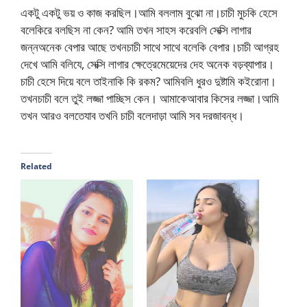
একটু একটু ভয় ও কাজ করছিল।আমি বললাম বুঝো না।চাচী মুচকি হেসে
বলেকিরে বলছিস না কেন? আমি তখন সাহস করেবলি সেক্সি লাগার
জন্নঅনেক বেপার আছে তখনচাচী সাথে সাথে বলেকি বেপার।চাচী আগ্রহ
দেখে আমি বলিযে, সেক্সি লাগার ক্ষেত্রেমেয়েদের দেহ অনেক বড়ব্যাপার।
চাচী হেসে দিয়ে বলে তাইনাকি কি রকম? আমিবলি ধুরও দুষ্টামি কইরোনা।
তখনচাচী বলে তুই লজ্জা পাচ্ছিস কেন। আমাকেআবার কিসের লজ্জা।আমি
তখন আরও বলতেযাব তখনি চাচী বলেদাড়া আমি সব দরজাবন্ধ।
Related