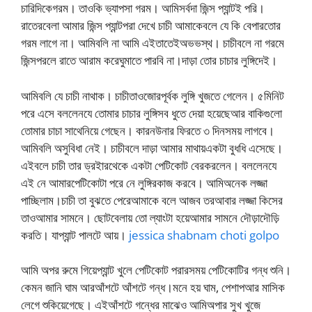
চারিদিকেগরম। তাওকি ভ্যাপসা গরম। আমিসর্বদা জিন্স প্যান্টই পরি।
রাতেরবেলা আমার জিন্স প্যান্টপরা দেখে চাচী আমাকেবলে যে কি বেপারতোর
গরম লাগে না। আমিবলি না আমি এইতাতেইঅভভস্থ। চাচীবলে না গরমে
জিন্সপরলে রাতে আরাম করেঘুমাতে পারবি না।দাড়া তোর চাচার লুঙ্গিদেই।
আমিবলি যে চাচী নাথাক। চাচীতাওজোরপূর্বক লুঙ্গি খুজতে গেলেন। ৫মিনিট
পরে এসে বললেনযে তোমার চাচার লুঙ্গিসব ধুতে দেয়া হয়েছেআর বাকিগুলো
তোমার চাচা সাথেনিয়ে গেছেন। কারনউনার ফিরতে ৩ দিনসময় লাগবে।
আমিবলি অসুবিধা নেই। চাচীবলে দাড়া আমার মাথায়একটা বুধধি এসেছে।
এইবলে চাচী তার ড্রইারথেকে একটা পেটিকোট বেরকরলেন। বললেনযে
এই নে আমারপেটিকোটা পরে নে লুঙ্গিরকাজ করবে। আমিঅনেক লজ্জা
পাচ্ছিলাম।চাচী তা বুঝতে পেরেআমাকে বলে আজব তরআবার লজ্জা কিসের
তাওআমার সামনে। ছোটবেলায় তো ল্যাংটা হয়েআমার সামনে দৌড়াদৌড়ি
করতি। যাপ্যান্ট পালটে আয়।
jessica shabnam choti golpo
আমি অপর রুমে গিয়েপ্যান্ট খুলে পেটিকোট পরারসময় পেটিকোটির গন্ধ শুনি।
কেমন জানি ঘাম আরআঁশটে আঁশটে গন্ধ।মনে হয় ঘাম, পেশাপআর মাসিক
লেগে শুকিয়েগেছে। এইআঁশটে গন্ধের মাঝেও আমিঅপার সুখ খুজে