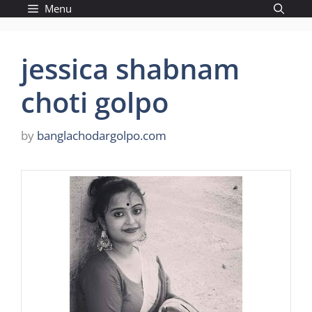
Skip
Menu
to
content
jessica shabnam
choti golpo
by
banglachodargolpo.com