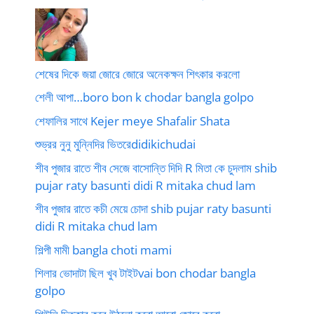
শেষের দিকে জয়া জোরে জোরে অনেকক্ষন শিৎকার করলো
শেলী আপা…boro bon k chodar bangla golpo
শেফালির সাথে Kejer meye Shafalir Shata
শুভ্রর নুনু মুন্নিদির ভিতরেdidikichudai
শীব পুজার রাতে শীব সেজে বাসোন্তি দিদি R মিতা কে চুদলাম shib
pujar raty basunti didi R mitaka chud lam
শীব পুজার রাতে কচী মেয়ে চোদা shib pujar raty basunti
didi R mitaka chud lam
শিল্পী মামী bangla choti mami
শিলার ভোদাটা ছিল খুব টাইটvai bon chodar bangla
golpo