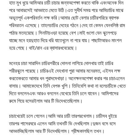
হাত মুখ ধুয়ে আমিআর চাচী চাচার জন্যঅপেক্ষা করতে থাকি এবংঅনেক দিন
পরে আবারসেই আড্ডাতে মেতে উঠি।এত সুদীর্ঘ সময় পরে আমিচাচির মাঝে
অভূতপূর্ব একপরিবর্তন লক্ষ করি।আমার ছোট বেলার চাচীরশরিরে ব্যাপক
পরিবরতন এসেছে। তাহলচাচির দেহের গঠনে।দেহ তা কেমন যেনবলিষ্ঠ রাম
পাঠার মতহয়েছে। সিনাটাচওড়া হয়েছে বেশ।মাই গুলো যেন ঝুলেপড়ে
যাচ্ছে মনে হয়দুহাত দিয়ে ধরি যাতেখুলে না পরে যায়। পাছাটাআরও মাংশল
হয়ে গেছে। থাই/রান এর ব্যাসারধবেরেছে।
মনেহয় চাচা সারাদিন চাচিরশরীরে দোলনা লাগিয়ে দোলখায় তাই চাচির
শরীরঝুলে পরেছে। চাচিরএই দেহখানা পুরা আমার মনেরমত, এইসব লক্ষ
করতেকরতে আমার ধন পুরাদমেখাড়া। অনেক্ষনঅপেক্ষা করার পর চাচাএলেন
বাসায়। আমাকেদেখে তিনি বেপক খুশি। তিনিবেশি কথা না বলেচাচীকে খেতে
দিতে বললেনএবং আরও বললেন যেখেয়ে তিনি চলে যাবেন। আমিপাসের
রুমে গিয়ে বসেরইলাম আর টি ভিদেখতেছিলাম।
চাচাখেয়েই চলে গেলেন।আমি আর চাচী তারপরখেলাম। চাচীসব ধুইয়ে
তারপর পাসেরঘরে এলেন আমি তখনটি ভি দেখছিলাম।দুজন বসে বসে
আড্ডাদিছছিলাম আর টি ভিদেখছিলাম। গ্রীষ্মকালছিল তখন।