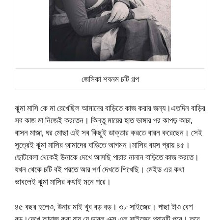
জেসিকা শবনম চটি গল্প
ঝুমা মাসি কে মা রেখেছিল আমাদের বাড়িতে কাজ করার জন্য।এতদিন বাড়ির
সব কাজ মা নিজেই করতেন। কিন্তু মায়ের হাত ভাঙ্গার পর কাপড় কাচা,
বাসন মাজা, ঘর মোছা এই সব কিছুই ডাক্তার করতে বারন করেছেন। সেই
সুত্রেই ঝুমা মাসির আমাদের বাড়িতে আগমন।মাসির বয়স প্রায় ৪৫।
ছোটবেলা থেকেই উনাকে দেখে আসছি পারার নানান বাড়িতে কাজ করতে।
যখন থেকে চটি বই পরতে আর পর্ণ দেখতে শিখেছি। মেইড এর কথা
ভাবলেই ঝুমা মাসির কথাই মনে পরে।
৪৫ বছর হলেও, উনার মাই খুব বড় বড়। ৩৮ সাইজের। পাছা টাও বেশ
বড়।দেখে আন্দাজ করা যায় যে ডাবল এক্স এল সাইজের প্যানটি পরে। তবে