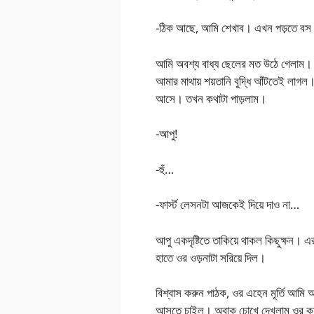
-ঠিক আছে, আমি শেখাব। এখন পড়তে ব
আমি অবশ্য বাধ্য ছেলের মত উঠে গেলাম।
আমার মাথায় শয়তানি বুদ্ধি আঁটতেই লাগল।
আসে। তখন কথাটা পাড়লাম।
-আপু!
-হুঁ…
-ফার্স্ট লেসনটা আজকেই দিয়ে দাও না…
আপু একদৃষ্টিতে তাকিয়ে থাকল কিছুক্ষন
হাতে ওর ওড়নাটা সরিয়ে দিল।
বিশ্বাস করুন পাঠক, ওর এহেন মূর্তি আমি 
আসতে চাইল। অবাক চোখে দেখলাম ওর কমলা 