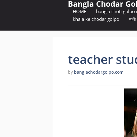
Bangla Chodar Go
Skip
to
HOME
bangla choti golpo
content
khala ke chodar golpo
শালী 
teacher stu
by
banglachodargolpo.com