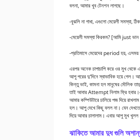
বলনা, আমার খুব টেনশন লাগছে।
-বুঝলি না গাধা, এগুলো মেয়েলী সমস্যা, ঠি
-মেয়েলী সমস্যা কিরকম? [আমি just ভান 
-প্রতিমাসে মেয়েদের period হয়, এসময়
এরপর অনেক চাপাচাপি করে ওর মুখ থেকে এ 
আপু পরের দু’দিনে স্বাভাবিক হয়ে গেল।
কিন্তু ভাই, কামনা হল মানুষের মৌলিক তা
তাই আবার Attempt নিলাম ফ্রি হবার।এমন
আমার কম্পিউটারে চালিয়ে পজ দিয়ে রাখলাম।
হল। আপু দেখে কিছু বলল না। যেন দেখতে 
দিয়ে আবার চালালাম। এবার আপু মুখ খুলল
ঝাকিতে আমার দুধ গুলি অশান