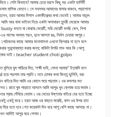
ে। সেটা কিভাবে? আমার চেয়ে বয়সে কিছু বড় একটা ভার্সিটি
যান্ডসাম মাসিক বেতনে। সে সবসময় আমাদের বাসায় থাকবে, পড়াশোনা
লেন, হয়ত আমার বিশাল একাকীত্ত্বের কথা ভেবেই। আমার আনন্দ
, আমি আর বাবা ভাইভা নিয়ে একটা অসাধারন সুন্দরী মেয়েকে আমার
ে busty বলতে যা বোঝায় মেয়েটি, সরি মেয়েটি বলছি কেন, নিপা
৩৪ মাপের অদম্য গড়ন, দুধে আলতা রঙ, নির্মল চেহারা আপুর।
ি।পাঠকদের কাছে আমার মনোবাসনা এখনো ক্লিয়ার না হলে বলে
 করার সুবন্দোব্যস্ত করার জন্য; বাকিটা উপরি লাভ আর কি।আপু
েন নিজের ভাই। teacher student choti golpo
 বুলিয়ে ঘুম পাড়িয়ে দিত, ‘লক্ষী ভাই, সোনা আমার” ইত্যাদি বলে
হয়ে পড়লাম তার প্রতি। তবে চোদার কথা কিন্তু ভুলিনি, বরং
ত। যখন খাইয়ে দিত আমি ওর কোলে শুয়ে পড়তাম। ওর কমলার মত
ে আসত। রাতে ঘুম পাড়াতে আসলে আমি আপুর খুব ক্লোজ হয়ে শুতাম।
েতর প্রায় সেঁধিয়ে যেতাম। ওর দেহের উষ্ণতার বাইরে বের হতে ইচ্ছে
টু একটু করে। হয়ত আজ ওর বাহুতে শুয়েছি, কাল ওর উপর হাত
ায় ফ্রি হতে হবে।গত কয়েকটা দিন ধরে আপু বেশি কাছে আসছে না।
েল তখন আমিই আপুর ঘরে গেলাম।