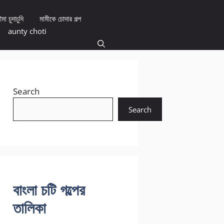
মা চুদাচুদি
মামীকে চোদার গল্প
aunty choti
Search
Search
বাংলা চটি গল্পের
তালিকা