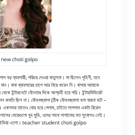
new choti golpo
াল বড় ব্যবসায়ী, পরিচয় দেওয়া বাতুলতা। মা ছিলেন গৃহিণী, তবে
ান। বাবা ব্যাবসায়ের চাপে আর বিয়ে করেন নি। বাসায় আমাকে
কে ইন্টারনেটে যৌনতার দিকে আগ্রহী হয়ে পড়ি। ইন্টারমিডিয়েট
কোন কমতি ছিল না। যৌবনজ্বালা (ঠিক যৌবনজ্বালা বলা যায়না বটে –
ে। একসময় তাতেও বোর হয়ে গেলাম, চাইতে লাগলাম একটা রিয়েল
লাসের মেয়েগুলো খুব মুডি, ওদের সাথে লাগানোর মত সুযোগও নেই।
াস আইডিয়া এলো। teacher student choti golpo