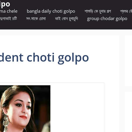
lpo
 ma chele
bangla daily choti golpo
শাশুড়ি কে চুদার গল্প
শ্বশুর বৌ
দুলাভাই চটি
সৎ মাকে চোদা
ভাই বোন চুদাচুদি
group chodar golpo
dent choti golpo