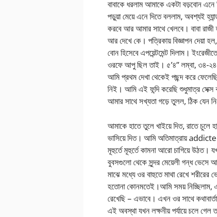
বাবাকে ধরলাম আমাকে একটা বড়বোন এনে দিত
পড়ুয়া মেয়ে এনে দিতে বললাম, অবশ্যই হ্
করবে আর আমার সাথে খেলবে। বাবা রাজী হ
আর দেখে কে। পত্রিকায় বিজ্ঞাপন দেয়া হল
বোন হিসেবে এপয়েন্টমেন্ট দিলাম। ইংরেজীত
ওরফে আপু ছিল তাই। ৫’৪” লম্বা, ৩৪-২৪-
আমি প্রথম দেখা থেকেই পছন্দ করে ফেলেছ
নিই। আমি এই ফন্দি করেছি শুধুমাত্র সেক্স
আমার সাথে সখ্যতা গড়ে তুলল, ঠিক য
আমাকে হাতে তুলে খাইয়ে দিত, রাতে চুলে হাত
ভাসিয়ে দিত। আমি অতিমাত্রায় addicted 
মূহুর্তে মূহুর্তে কামনা আরো চাগিয়ে উঠ
বুবসগুলো থেকে সুন্দর মেয়েলী গন্ধ ভেস
মাঝে মধ্যে ওর বাহুতে মাথা রেখে শরীরের ভ
হতোনা কোনমতেই।আমি সময় নিচ্ছিলাম, এক
রেখেছি – এভাবে। এখন ওর সাথে কথাবার্ত
এই অবস্থা যখন লক্ষনীয় পর্যায়ে চলে গ