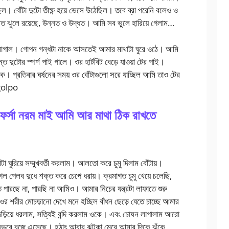
িল। বোঁটা দুটো তীক্ষ্ণ হয়ে ভেসে উঠেছিল। তবে ব্রা পরেনি বলেও ও
র মত ঝুলে রয়েছে, উন্নত ও উদ্ধত। আমি সব ভুলে হারিয়ে গেলাম…
ে লাগাল। গোপন গন্ধটা নাকে আসতেই আমার মাথাটা ঘুরে ওঠে। আমি
ত দুটোর স্পর্শ পাই গালে। ওর হার্টবিট বেড়ে যাওয়া টের পাই।
ে। প্রতিবার ঘর্ষনের সময় ওর বোঁটাগুলো সরে যাচ্ছিল আমি তাও টের
golpo
র্সা নরম মাই আমি আর মাথা ঠিক রাখতে
া ঘুরিয়ে সম্মুখবর্তী করলাম। আলতো করে চুমু দিলাম বোঁটায়।
পেলব দুধে শক্ত করে চেপে ধরায়। ক্রমাগত চুমু খেয়ে চলেছি,
 পারছে না, পারছি না আমিও। আমার নিচের যন্ত্রটা লাফাতে শুরু
 শরীর মোচড়ানো দেখে মনে হচ্ছিল বাঁধন ছেড়ে যেতে চাচ্ছে আমার
ড়িয়ে ধরলাম, সত্যিই বন্দি করলাম ওকে। এবং চোষন লাগালাম আরো
ভবে বুজে এসেছে। হঠাৎ আবার ঝটকা মেরে আমার দিকে ঝুঁকে