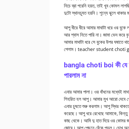
নিচে ব্রা পরেনি হয়ত, তাই খুব কোমল লাগছ
দুটো স্থানচ্যূত হয়নি। শূন্যে ঝুলে থাকা
আপু ধীরে ধীরে আমার মাথাটা ধরে ওর বুক
আর শ্বাস নিতে পারি না। জামা ভেদ করে বৃন্
আমার মাথাটা ধরে সে বুকের উপর ঘষাতে থাক
পেলাম। teacher student choti 
bangla choti boi কী যে ফ
পারলাম না
এবার আমার পালা। ওর বাঁধনের মধ্যেই মাথাট
শিহরিত হল আপু। আমার মুখ আরো দেবে গেল 
এবার চুষতে শুরু করলাম। আপু স্থির থাকতে
করেছে। আপু ধরে রেখেছে আমাকে, কিন্তু ওর
কাছ থেকে। আমি দু হাত দিয়ে ওর কোমর জ
জোরে। আপু পেছনে বেঁকে পড়ল। চোখ অনু