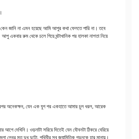
স।
 কেন জানি না এমন হয়েছে আমি আপুর কথা ফেলতে পারি না। তবে
 আপু একবার রুম থেকে চলে গিয়ে ঘন্টাখানিক পর হালকা নাশতা নিয়ে
। এরপর অনেকক্ষন, যেন এক যুগ পর একহাতে আমার চুল ধরল, আরেক
আর আগে দেখিনি। ওড়নাটা সরিয়ে দিতেই যেন যৌবনটা ঠিকরে বেরিয়ে
লেবুর মত দুধ দুটো, পৃথিবীর সব জ্যামিতিক গড়নকে হার মানায়।