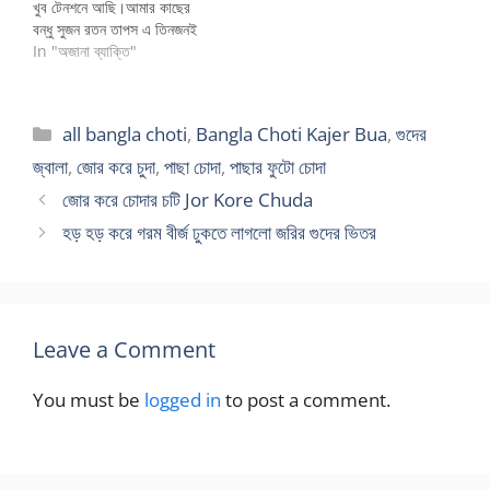
খুব টেনশনে আছি।আমার কাছের
বন্ধু সুজন রতন তাপস এ তিনজনই
হিন্দু ছিল কিন্তু আমি মুসলমান
In "অজানা ব্যাক্তি"
ছিলাম। আমরা চার বন্ধু ইংলিশে
দুর্বল ছিলাম। bangla choti
world আমরা চার জন ইংলিশ
Categories
all bangla choti
,
Bangla Choti Kajer Bua
,
গুদের
কোচিং করতাম সেলিনা ম্যাডামের
কাছে।ম্যাডাম খুব রাগী…
জ্বালা
,
জোর করে চুদা
,
পাছা চোদা
,
পাছার ফুটো চোদা
জোর করে চোদার চটি Jor Kore Chuda
হড় হড় করে গরম বীর্জ ঢুকতে লাগলো জরির গুদের ভিতর
Leave a Comment
You must be
logged in
to post a comment.