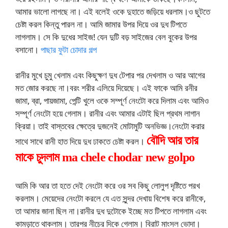
আমার ভালো লাগছে না। এই বলেই ওকে দুহাতে জড়িয়ে ধরলাম।ও ছুটতে
চেষ্টা করল কিন্তু পারল না। আমি জামার উপর দিয়ে ওর দুধ টিপতে
লাগলাম। সে কি দুধের সাইজ! যেন দুটি বড় সাইজের বেল বুকের উপর
বসানো।
পাছার ফুটা চোদার গল্প
রানীর মুখে চুমু খেলাম এবং কিছুক্ষণ দুধ টেপার পর দেখলাম ও আর আগের
মত জোর করছে না।বরং শরীর এলিয়ে দিয়েছে। এই ফাকে আমি রনীর
জামা, ব্রা, পায়জামা, পেন্টি খুলে ওকে সম্পূর্ণ নেংটো করে দিলাম এবং আমিও
সম্পূর্ণ নেংটো হয়ে গেলাম। রানীর এবং আমার এটাই ছিল প্রথম লাগান
ক্রিয়া। তাই বাস্তবের ক্ষেত্রে দুজনেই মোটামুটি অনভিজ্ঞ।নেংটো করার
বৌদি আর তার
সাথে সাথে রানী হাত দিয়ে দুধ ঢাকতে চেষ্টা করল।
মাকে চুদলাম ma chele chodar new golpo
আমি কি আর তা হতে দেই নেংটো করে ওর সব কিছু লোলুপ দৃষ্টিতে পরখ
করলাম। মেয়েদের নেংটো করলে যে এত সুন্দর দেখায় বিশেষ করে রানীকে,
তা আমার জানা ছিল না।রানীর দুধ দুটোকে ইচ্ছে মত টিপতে লাগলাম এবং
কামড়াতে থাকলাম। তারপর নীচের দিকে গেলাম। বিরাট মাংসল ভোদা।