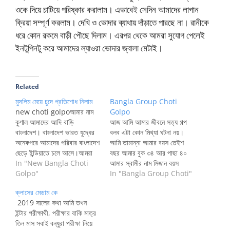
ওকে দিয়ে চাটিয়ে পরিষ্কার করালাম। এভাবেই সেদিন আমাদের লাগান
ক্রিয়া সম্পূর্ণ করলাম। দেখি ও ভোদার ব্যাথায় দাঁড়াতে পারছে না। রানীকে
ধরে কোন রকমে বাড়ী পৌছে দিলাম। এরপর থেকে আমরা সুযোগ পেলেই
ইনটুপিনটু করে আমাদের ল্যাওরা ভোদার জ্বালা মেটাই।
Related
মুসলিম মেয়ে চুদে প্রতিশোধ নিলাম
Bangla Group Choti
new choti golpoআমার নাম
Golpo
কুণাল আমাদের আদি বাড়ি
আজ আমি আমার জীবনে সত্য গল্প
বাংলাদেশ। বাংলাদেশ ভারত যুদ্ধের
বলব এটা কোন মিথ্যা ঘটনা নয়।
অনেকপরে আমাদের পরিবার বাংলাদেশ
আমি তামান্না আমার বয়স তেইশ
ছেড়ে ইন্ডিয়াতে চলে আসে।আমরা
বছর আমার বুক ৩৪ আর পাছা ৪০
হিন্দু হওয়ায় প্রতিবেশী মুসলমানেরা
In "New Bangla Choti
আমার স্বামীর নাম মিজান বয়স
অনেক নির্যাতন করতো, বিভিন্ন সময়
Golpo"
বত্রিশ বছর আমরা দুজন প্রেম করে
In "Bangla Group Choti"
আমাদের গাছের ফল চুরি করে খেয়ে
বিয়ে করি দুই বছর আগে। প্রথমে
ক্লাসের মেডাম কে
ফেলতে আবার রাতের বেলা গ্রামের
এক সাথে দুজনে কলেজে লেখাপড়া
2019 সালের কথা আমি তখন
ছেলেরা পিকনিক করলে আমাদের
করার সুবাদে একজন আরেক জনের…
ইন্টার পরীক্ষার্থী, পরীক্ষার বাকি মাত্র
বাড়ির হাস মুরগির এমনকি ছাগল ও…
তিন মাস সবাই বন্ধুরা পরীক্ষা নিয়ে