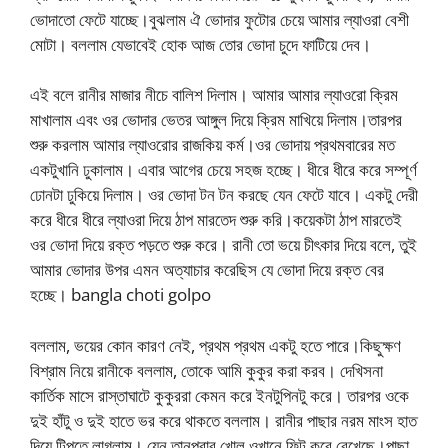
ভোদাতো ফেটে যাচ্ছে।বুঝলাম ঐ ভোদার ফুটোর চেয়ে আমার ল্যাওরা বেশী
মোটা। বললাম যেভাবেই হোক আজ তোর ভোদা চুদে ফাটিয়ে দেব।
এই বলে রানীর মাজার নীচে বালিশ দিলাম। আমার আমার ল্যাওরাে ক্রিম
মাখালাম এবং ওর ভোদার ভেতর আঙ্গুল দিয়ে ক্রিম মাখিয়ে দিলাম।তারপর
শুরু করলাম আমার ল্যাওরাের রাজকিয় কর্ম।ওর ভোদায় প্রথমবারের মত
একটুখানি ঢুকালাম। এবার আগের চেয়ে সহজ হচ্ছে। ধীরে ধীরে করে সম্পূর্ণ
ঢোনটা ঢুকিয়ে দিলাম। ওর ভোদা টন টন করছে যেন ফেটে যাবে। একটু দেরী
করে ধীরে ধীরে ল্যাওরা দিয়ে ঠাপ মারতেদ শুরু করি।কয়েকটা ঠাপ মারতেই
ওর ভোদা দিয়ে রক্ত পড়তে শুরু করে। রানী তো ভয়ে চীৎকার দিয়ে বলে, তুই
আমার ভোদার উপর এমন অত্যাচার করেছিস যে ভোদা দিয়ে রক্ত বের
হচ্ছে। bangla choti golpo
বললাম, ভয়ের কোন কারণ নেই, প্রথম প্রথম একটু হতে পারে।কিছুক্ষণ
বিশ্রাম নিয়ে রানীকে বললাম, তোকে আমি কুকুর করা করব। দেখিসনা
কার্তিক মাসে রাস্তাঘাটে কুকুররা কেমন করে ইনটুপিনটু করে। তারপর ওকে
দুই হাঁটু ও দুই হাতে ভর করে থাকতে বললাম। রানীর পাছার নরম মাংস হাত
দিয়ে টিপতে লাগলাম। যেন তানপুরার খোল ওখানে ফিট করে রেখেছে।পাছা