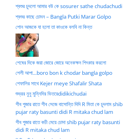
শ্বশুর চুদলো আমার বউ কে sosurer sathe chudachudi
শ্বশুর কাছে চোদন – Bangla Putki Marar Golpo
শোন আজকে যা হলো তা কাওকে বলবি না কিন্ত
শেষের দিকে জয়া জোরে জোরে অনেকক্ষন শিৎকার করলো
শেলী আপা…boro bon k chodar bangla golpo
শেফালির সাথে Kejer meye Shafalir Shata
শুভ্রর নুনু মুন্নিদির ভিতরেdidikichudai
শীব পুজার রাতে শীব সেজে বাসোন্তি দিদি R মিতা কে চুদলাম shib
pujar raty basunti didi R mitaka chud lam
শীব পুজার রাতে কচী মেয়ে চোদা shib pujar raty basunti
didi R mitaka chud lam