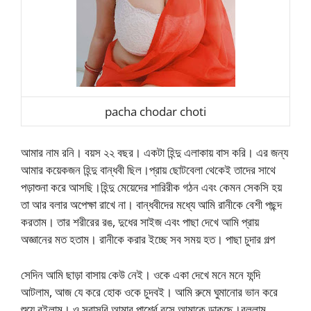
pacha chodar choti
আমার নাম রনি। বয়স ২২ বছর। একটা হিন্দু এলাকায় বাস করি। এর জন্য
আমার কয়েকজন হিন্দু বান্ধবী ছিল।প্রায় ছোটবেলা থেকেই তাদের সাথে
পড়াশুনা করে আসছি।হিন্দু মেয়েদের শারিরীক গঠন এবং কেমন সেকসি হয়
তা আর বলার অপেক্ষা রাখে না। বান্ধবীদের মধ্যে আমি রানীকে বেশী পছন্দ
করতাম। তার শরীরের রঙ, দুধের সাইজ এবং পাছা দেখে আমি প্রায়
অজ্ঞানের মত হতাম। রানীকে করার ইচ্ছে সব সময় হত। পাছা চুদার গল্প
সেদিন আমি ছাড়া বাসায় কেউ নেই। ওকে একা দেখে মনে মনে ফন্দি
আটলাম, আজ যে করে হোক ওকে চুদবই। আমি রুমে ঘুমানোর ভান করে
শুয়ে রইলাম। ও সরাসরি আমার পার্শ্বে বসে আমাকে ডাকছে।বললাম,