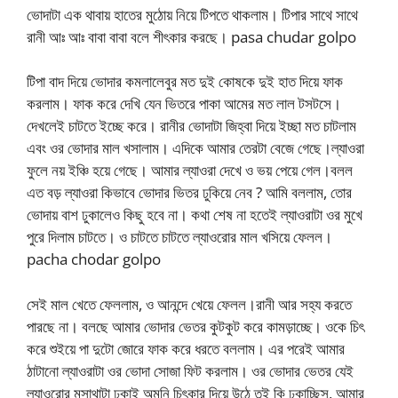
ভোদাটা এক থাবায় হাতের মুঠোয় নিয়ে টিপতে থাকলাম। টিপার সাথে সাথে
রানী আঃ আঃ বাবা বাবা বলে শীৎকার করছে। pasa chudar golpo
টিপা বাদ দিয়ে ভোদার কমলালেবুর মত দুই কোষকে দুই হাত দিয়ে ফাক
করলাম। ফাক করে দেখি যেন ভিতরে পাকা আমের মত লাল টসটসে।
দেখলেই চাটতে ইচ্ছে করে। রানীর ভোদাটা জিহ্বা দিয়ে ইচ্ছা মত চাটলাম
এবং ওর ভোদার মাল খসালাম। এদিকে আমার তেরটা বেজে গেছে।ল্যাওরা
ফুলে নয় ইঞ্চি হয়ে গেছে। আমার ল্যাওরা দেখে ও ভয় পেয়ে গেল।বলল
এত বড় ল্যাওরা কিভাবে ভোদার ভিতর ঢুকিয়ে নেব ? আমি বললাম, তোর
ভোদায় বাশ ঢুকালেও কিছু হবে না। কথা শেষ না হতেই ল্যাওরাটা ওর মুখে
পুরে দিলাম চাটতে। ও চাটতে চাটতে ল্যাওরাের মাল খসিয়ে ফেলল।
pacha chodar golpo
সেই মাল খেতে ফেললাম, ও আনন্দে খেয়ে ফেলল।রানী আর সহ্য করতে
পারছে না। বলছে আমার ভোদার ভেতর কুটকুট করে কামড়াচ্ছে। ওকে চিৎ
করে শুইয়ে পা দুটো জোরে ফাক করে ধরতে বললাম। এর পরেই আমার
ঠাটানো ল্যাওরাটা ওর ভোদা সোজা ফিট করলাম। ওর ভোদার ভেতর যেই
ল্যাওরাের মসাথাটা ঢুকাই অমনি চিৎকার দিয়ে উঠে তুই কি ঢুকাচ্ছিস, আমার