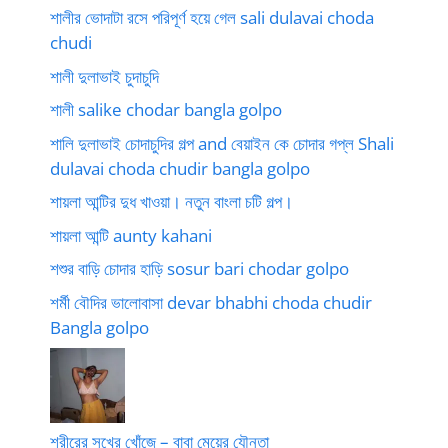
শালীর ভোদাটা রসে পরিপূর্ণ হয়ে গেল sali dulavai choda
chudi
শালী দুলাভাই চুদাচুদি
শালী salike chodar bangla golpo
শালি দুলাভাই চোদাচুদির গল্প and বেয়াইন কে চোদার গপ্ল Shali
dulavai choda chudir bangla golpo
শায়লা আন্টির দুধ খাওয়া। নতুন বাংলা চটি গল্প।
শায়লা আন্টি aunty kahani
শশুর বাড়ি চোদার হাড়ি sosur bari chodar golpo
শর্মী বৌদির ভালোবাসা devar bhabhi choda chudir
Bangla golpo
শরীরের সুখের খোঁজে – বাবা মেয়ের যৌনতা