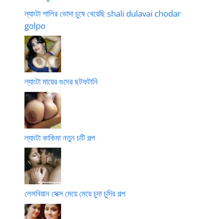
ল্যাংটা শালির ভোদা চুষে খেয়েছি shali dulavai chodar
golpo
ল্যাংটা মায়ের গুদের ছটফটানি
ল্যাংটা কাকিমা নতুন চটি গল্প
লেসবিয়ান সেক্স মেয়ে মেয়ে চুদা চুদির গল্প