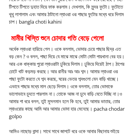
টিপতে টিপতে দুহাত দিয়ে ফাক করলাম। দেখলাম, কি সুন্দর ফুটো। ফুটোতে
থুথু লাগালাম এবং আমার ঠাটানো ল্যাওরা ওর পাছার ফুটোর মধ্যে ধরে দিলাম
চাপ। bangla choti kahini
মামীর খিস্তি শুনে চোদার গতি বেড়ে গেলো
অর্ধেক ল্যাওরা হারিয়ে গেল। ওকে বললাম, ভোদার চেয়ে পাছার ছিদ্র এত
বড় কেন ? ও বলল, পাছা দিয়ে যে মাঝে মাঝে মোটা মোটা পায়খানা বের হয়।
আর এক ধাক্কায় পুরো ল্যাওরাটা ঢুকিয়ে দিলাম। ঢুকিয়ে দিয়েই ঠাপ। ঠাপের
চোটে খাট কড়মড় করছে। আর রানীর আঃ আঃ শব্দ। আমার ল্যাওরা ওর
পাছা ফুটো করতে যে শব্দ করছে, ঘরের ভেতর শব্দগুলো যেন বাড়ি খাচ্ছে।
এভাবে পাছার মধ্যে মাল ছেড়ে দিলাম। ওকে বললাম, তোর ভোদাকে
ভালোভাবে চুদতে পারলাম না। তোকে আজ না চুদে বাড়ি যেতে দিচ্ছি না।ও
আমার পা ধরে বলল, তুই মুসলমান হলে কি হবে, তুই আমার ভাতার, তোর
ল্যাওরাের কাছে আমি আর আমার ভোদা হার মেনেছে। pacha chodar
golpo
আমিও নাছোড় বান্দা। সাথে সাথে জাপটে ধরে ওকে আবার বিছানায় শুইয়ে