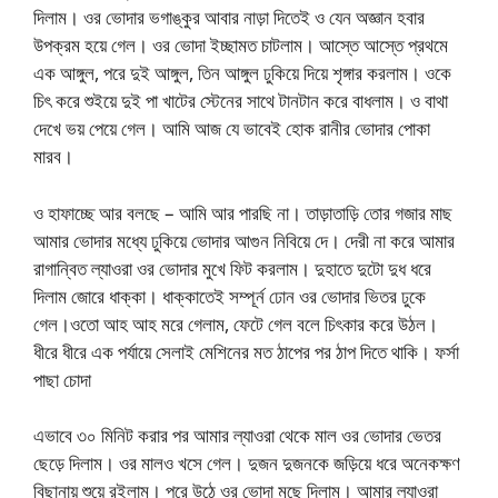
দিলাম। ওর ভোদার ভগাঙ্কুর আবার নাড়া দিতেই ও যেন অজ্ঞান হবার
উপক্রম হয়ে গেল। ওর ভোদা ইচ্ছামত চাটলাম। আস্তে আস্তে প্রথমে
এক আঙ্গুল, পরে দুই আঙ্গুল, তিন আঙ্গুল ঢুকিয়ে দিয়ে শৃঙ্গার করলাম। ওকে
চিৎ করে শুইয়ে দুই পা খাটের স্টেনের সাথে টানটান করে বাধলাম। ও বাথা
দেখে ভয় পেয়ে গেল। আমি আজ যে ভাবেই হোক রানীর ভোদার পোকা
মারব।
ও হাফাচ্ছে আর বলছে – আমি আর পারছি না। তাড়াতাড়ি তোর গজার মাছ
আমার ভোদার মধ্যে ঢুকিয়ে ভোদার আগুন নিবিয়ে দে। দেরী না করে আমার
রাগান্বিত ল্যাওরা ওর ভোদার মুখে ফিট করলাম। দুহাতে দুটো দুধ ধরে
দিলাম জোরে ধাক্কা। ধাক্কাতেই সম্পূর্ন ঢোন ওর ভোদার ভিতর ঢুকে
গেল।ওতো আহ আহ মরে গেলাম, ফেটে গেল বলে চিৎকার করে উঠল।
ধীরে ধীরে এক পর্যায়ে সেলাই মেশিনের মত ঠাপের পর ঠাপ দিতে থাকি। ফর্সা
পাছা চোদা
এভাবে ৩০ মিনিট করার পর আমার ল্যাওরা থেকে মাল ওর ভোদার ভেতর
ছেড়ে দিলাম। ওর মালও খসে গেল। দুজন দুজনকে জড়িয়ে ধরে অনেকক্ষণ
বিছানায় শুয়ে রইলাম। পরে উঠে ওর ভোদা মুছে দিলাম। আমার ল্যাওরা