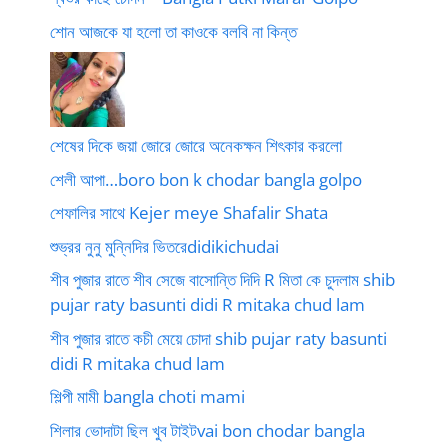
শোন আজকে যা হলো তা কাওকে বলবি না কিন্ত
শেষের দিকে জয়া জোরে জোরে অনেকক্ষন শিৎকার করলো
শেলী আপা…boro bon k chodar bangla golpo
শেফালির সাথে Kejer meye Shafalir Shata
শুভ্রর নুনু মুন্নিদির ভিতরেdidikichudai
শীব পুজার রাতে শীব সেজে বাসোন্তি দিদি R মিতা কে চুদলাম shib
pujar raty basunti didi R mitaka chud lam
শীব পুজার রাতে কচী মেয়ে চোদা shib pujar raty basunti
didi R mitaka chud lam
শিল্পী মামী bangla choti mami
শিলার ভোদাটা ছিল খুব টাইটvai bon chodar bangla