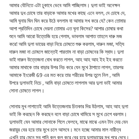
আমার যৌনিতে এটা ঢুকাবে ভেবে আমি পাচ্ছিলাম। দুলা ভাই অনেক্ষন
আমার দুধ চোষে তার বাড়াকে আমার মখের কাছে এনে বলল, দে চোষে দে,
আমি ঘৃনায় ঘিন ঘিন করে উঠে বললাম যা আমার সখ করে যে? কেন তোমার
আপা প্রতিদিন চোষে দেয়না তোমার এত ঘৃনা কিসের? আপার চোষার কথা
শুনে আমি আরো উত্তেজি হয়ে গেলাম, ভাবলাম আপাত তাহলে দারু মজ
করে! আমি দুলা ভায়ের বাড়া নিয়ে চোষতে শুরু করলাম, দারুন মজা, সত্যি
দারুন মজা না চোষলে জান্তেই পারতাম না বাড়া চোষনের কি স্বাদ। দুলা
ভাই দারুন উত্তেজনা বোধ করতে লাগল, আহ আহ আহ ইহ ইহ করতে
আমার মাথাকে তার বাড়ার উপর নিচ করে যেন মুখে ঠাপাতে লাগল, তারপর
আমাকে ইংরেজী 69 এর মত করে তার শরীরের উপর তুলে নিল , আমি
উপরে দুলাভাই নিচে , আমি বাড়া চোষতে লাগলাম আর দুলা ভাই আমার
সোনা চোষতে লাগল।
সোনায় মুখ লাগাতেই আমি উত্তেজনায় চিতকার দিয় উঠলাম, আহ আহ দুলা
ভাই কি করছেন কি করছেন বলে বাড়া চোষে থামিয়ে স মুখে চেপে ধরলাম।
দুলাভাই যেন আমার সোনাকে গিলে ফেলবে, মাঝে মাঝে এমন টান দেয় যেন
জরায়ুর বের হয়ে তার মুখে চলে আসবে। মনে হচ্ছে আমার মাল নারীত্ব
এখনি হার মেনে সব পানি কল কল করে বের হয়ে দুলাভায়ের মুখ পুরে দেবে।