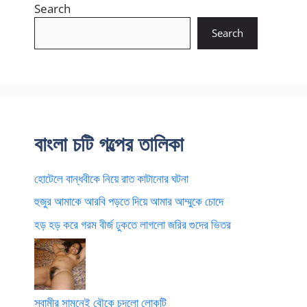
Search
Search
বাংলা চটি গল্পের তালিকা
হোটেলে বান্ধবীকে নিয়ে রাত কাটানোর ঘটনা
হুজুর আমাকে আরবি পড়তে দিয়ে আমার আম্মুকে চোদে
হড় হড় করে গরম বীর্জ ঢুকতে লাগলো জরির গুদের ভিতর
স্বামীর সামনেই বৌকে চুদলো লোকটি