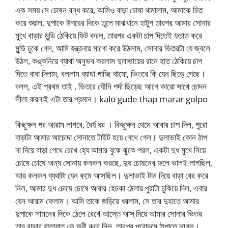
এক সময় সে চোষন বন্ধ করে, আমিও বাড়া চোষা থামালাম, আমাকে চিত
করে শুয়াল, দুপাকে উপরের দিকে তুলে মাঝখানে হাটুগ তারপর আমার সোনার
মুখে বাড়ার মুন্ডি ঠেকিয়ে ফিট করল, তারপর একটা চাপ দিতেই ফচাত করে
মুন্ডি ঢুকে গেল, আমি যন্ত্রনায় মাগো করে উঠলাম, সোনার ভিতরটা যে জ্বলে
উঠল, কঙ্কনিয়ে ব্যাথা অনুভব করলাম দুলাভায়ের রানে হাত ঠেকিয়ে চাপ
দিতে বাধা দিলাম, বললাম ব্যাথা পাচ্ছি থামো, ভিতরে কি যেন ছিড়ে গেছে।
বলল, এই প্রথম তাই , ভিতরে যৌনি পর্দা ছিড়েছ আগে কারো সাথে চোদন
লীলা করনাই এটা তার প্রমান। kalo gude thap marar golpo
কিছুক্ষন পর আরাম লাগবে, ধৈর্য ধর । কিছুক্ষন থেমে আবার চাপ দিল, পুরো
বাড়াটা আমার আচোদা সোনাতে টাইট হয়ে গেথে গেল। দুলাভাই কোন ঠাপ
না দিয়ে বাড়া গেথে রেখে হ্যে আমার বুকে ঝুকে পরল, একটা দুধ মুখে নিয়ে
চোষে চোষে অন্য সোনায় কনকন করছে, দুধ চোষনের ফলে ভালই লাগছিল,
আর কনকন ব্যথাটা যেন কমে আসছিল। দুলাভাই টান দিয়ে বাড়া বের করে
নিল, আমার দুধ চোষে চোষে আবার হেচকা ঠেলায় পুরাটা ঢুকিয়ে দিল, এবার
যেন আরাম ফেলাম। আমি তাকে জড়িয়ে ধরলাম, সে তার দুহাতে আমার
দুপাকে সামনের দিকে ঠেলে রেখে আস্তে আস্ দিয়ে আমার সোনার ভিতর
তার বাড়ার যাতায়াত কে ফ্রী করে নিল, তারপর পুরোদমে ঠাপাতে লাগল।