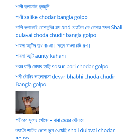
শালী দুলাভাই চুদাচুদি
শালী salike chodar bangla golpo
শালি দুলাভাই চোদাচুদির গল্প and বেয়াইন কে চোদার গপ্ল Shali
dulavai choda chudir bangla golpo
শায়লা আন্টির দুধ খাওয়া। নতুন বাংলা চটি গল্প।
শায়লা আন্টি aunty kahani
শশুর বাড়ি চোদার হাড়ি sosur bari chodar golpo
শর্মী বৌদির ভালোবাসা devar bhabhi choda chudir
Bangla golpo
শরীরের সুখের খোঁজে – বাবা মেয়ের যৌনতা
ল্যাংটা শালির ভোদা চুষে খেয়েছি shali dulavai chodar
golpo