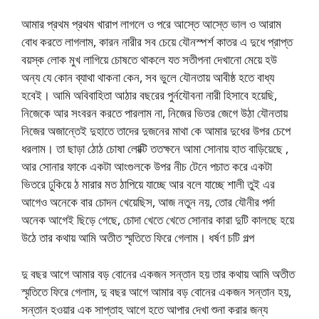
আমার প্রথম প্রথম খারাপ লাগলে ও পরে আস্তে আস্তে ভাল ও আরাম
বোধ করতে লাগলাম, কারন নারীর সব চেয়ে যৌনস্পর্শ কাতর এ দুধে প্রাপ্ত
বয়স্ক লোক মুখ লাগিয়ে চোষতে থাকলে যত সতীপনা দেখানো মেয়ে হউ
অন্য যে কোন ব্যাথা থাকনা কেন, সব ভুলে যৌনতায় আবীষ্ঠ হতে বাধ্য
হবেই। আমি অবিবাহিতা আঠার বছরের পুর্নযৌবনা নারী হিসাবে হয়েছি,
নিজেকে আর সংবরন করতে পারলাম না, নিজের ভিতর জেগে উঠা যৌনতায়
নিজের অজান্তেই দুহাতে তাদের দুজনের মাথা কে আমার দুধের উপর চেপে
ধরলাম। তা ছাড়া ঠোঠ চোষা লোক্টি ততক্ষনে আমা সোনায় হাত বাড়িয়েছে ,
আর সোনার ফাকে একটা আংগুলকে উপর নীচ টেনে পচাত করে একটা
ভিতরে ঢুকিয়ে ঠ মারার মত ঠাপিয়ে যাচ্ছে আর বলে যাচ্ছে শালী তুই এর
আগেও অনেকে বার চোদন খেয়েছিস, আজ নতুন নয়, তোর যৌনীর পর্দা
অনেক আগেই ছিড়ে গেছে, চোদা খেতে খেতে সোনার কারা দুটি কালছে হয়ে
উঠে তার কথায় আমি অতীত স্মৃতিতে ফিরে গেলাম। ধর্ষণ চটি গল্প
দু বছর আগে আমার বড় বোনের একজন সন্তান হয় তার কথায় আমি অতীত
স্মৃতিতে ফিরে গেলাম, দু বছর আগে আমার বড় বোনের একজন সন্তান হয়,
সন্তান হওয়ার এক সাপ্তাহ আগে হতে আপার দেখা শুনা করার জন্য