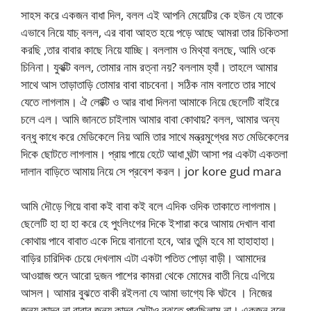
সাহস করে একজন বাধা দিল, বলল এই আপনি মেয়েটির কে হউন যে তাকে
এভাবে নিয়ে যাচ্ বলল, এর বাবা আহত হয়ে পড়ে আছে আমরা তার চিকিতসা
করছি ,তার বাবার কাছে নিয়ে যাচ্ছি। বললাম ও মিথ্যা বলছে, আমি ওকে
চিনিনা। যুবক্টি বলল, তোমার নাম রত্না নয়? বললাম হ্যাঁ। তাহলে আমার
সাথে আস তাড়াতাড়ি তোমার বাবা বাচবেনা। সঠিক নাম বলাতে তার সাথে
যেতে লাগলাম। ঐ লোক্টি ও আর বাধা দিলনা আমাকে নিয়ে ছেলেটি বাইরে
চলে এল। আমি জানতে চাইলাম আমার বাবা কোথায়? বলল, আমার অন্য
বন্ধু কাধে করে মেডিকেলে নিয় আমি তার সাথে মন্ত্রমুগ্ধের মত মেডিকেলের
দিকে ছোটতে লাগলাম। প্রায় পায়ে হেটে আধা ঘন্টা আসা পর একটা একতলা
দালান বাড়িতে আমায় নিয়ে সে প্রবেশ করল। jor kore gud mara
আমি দৌড়ে গিয়ে বাবা কই বাবা কই বলে এদিক ওদিক তাকাতে লাগলাম।
ছেলেটি হা হা হা করে হে পুংলিংগের দিকে ইশারা করে আমায় দেখাল বাবা
কোথায় পাবে বাবাত একে দিয়ে বানানো হবে, আর তুমি হবে মা হাহাহাহা।
বাড়ির চারিদিক চেয়ে দেখলাম এটা একটা পতিত পোড়া বাড়ী। আমাদের
আওয়াজ শুনে আরো দুজন পাশের কামরা থেকে মোমের বাতী নিয়ে এগিয়ে
আসল। আমার বুঝতে বাকী রইলনা যে আমা ভাগ্যে কি ঘটবে । নিজের
জন্য কাদব না বাবার জন্য কাদব সেটাও বুঝতে পারছিলাম না। একজন বলে