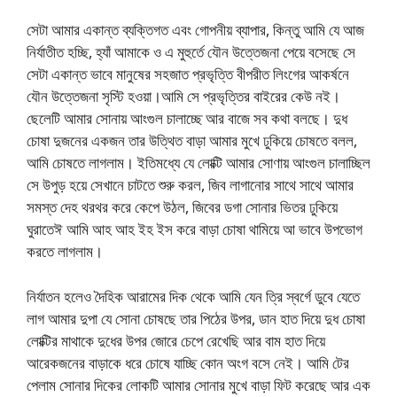
সেটা আমার একান্ত ব্যক্তিগত এবং গোপনীয় ব্যাপার, কিন্তু আমি যে আজ
নির্যাতীত হচ্ছি, হ্যাঁ আমাকে ও এ মুহুর্তে যৌন উত্তেজনা পেয়ে বসেছে সে
সেটা একান্ত ভাবে মানুষের সহজাত প্রভৃত্তি বীপরীত লিংগের আকর্ষনে
যৌন উত্তেজনা সৃস্টি হওয়া।আমি সে প্রভৃত্তির বাইরের কেউ নই।
ছেলেটি আমার সোনায় আংগুল চালাচ্ছে আর বাজে সব কথা বলছে। দুধ
চোষা দুজনের একজন তার উত্থিত বাড়া আমার মুখে ঢুকিয়ে চোষতে বলল,
আমি চোষতে লাগলাম। ইতিমধ্যে যে লোক্টি আমার সোণায় আংগুল চালাচ্ছিল
সে উপুড় হয়ে সেখানে চাটতে শুরু করল, জিব লাগানোর সাথে সাথে আমার
সমস্ত দেহ থরথর করে কেপে উঠল, জিবের ডগা সোনার ভিতর ঢুকিয়ে
ঘুরাতেঈ আমি আহ আহ ইহ ইস করে বাড়া চোষা থামিয়ে আ ভাবে উপভোগ
করতে লাগলাম।
নির্যাতন হলেও দৈহিক আরামের দিক থেকে আমি যেন ত্রি স্বর্গে ডুবে যেতে
লাগ আমার দুপা যে সোনা চোষছে তার পিঠের উপর, ডান হাত দিয়ে দুধ চোষা
লোক্টির মাথাকে দুধের উপর জোরে চেপে রেখেছি আর বাম হাত দিয়ে
আরেকজনের বাড়াকে ধরে চোষে যাচ্ছি কোন অংগ বসে নেই। আমি টের
পেলাম সোনার দিকের লোকটি আমার সোনার মুখে বাড়া ফিট করেছে আর এক