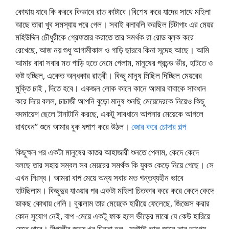
কোথায় যাবে কি করবে কিভাবে রাত কাটাবে।বিশেষ করে যাদের সাথে মহিলা
আছে তারা খুব সমস্যায় পরে গেল। সবাই বলাবলি করছিল চিটাগাং এর মেয়র
মহিউদ্দিন চৌধুরীকে গ্রেফতার করাতে তার সমর্থক রা রোড ব্লক করে
রেখেছে, আজ নয় শুধু আগামীকাল ও গাড়ি ছারবে কিনা সন্দেহ আছে। আমি
আমার বাবা সবার মত গাড়ি হতে নেমে গেলাম, মানুষের প্রচন্ড ভীর, হাটতে ও
কষ্ট হচ্ছিল, একেত অন্ধকার রাত্রী। কিছু মানুষ মিছিল দিচ্ছিল মেয়রের
মুক্তি চাই , দিতে হবে। একজন লোক কানে কানে আমার বাবাকে সাবধান
করে দিয়ে বলল, চাচাজী আপনি বুড়ো মানুষ শুনছি মেয়েদেরকে নিয়েও কিছু
বদমায়েশ ছেলে টানাটানি করছে, একটু সাবধানে আপনার মেয়েকে আগলে
রাখবেন” শুনে আমার বুক ধপাশ করে উঠল।
জোর করে চোদার গল্প
কিছুক্ষন পর একটা মানুষের কাতর আহাজারী শুনতে পেলাম, কেদে কেদে
বলছে তার সহায় সম্বল সব মেয়রের সমর্থক কি যুবক কেড়ে নিয়ে গেছে। সে
এখন নিঃস্ব। আমরা বাপ মেয়ে অন্য সবার মত গন্তব্যহীন ভাবে
হাটছিলাম। কিছুদুর যাওয়ার পর একটা মহিলা চিতকার করে করে কেদে কেদে
ডাকছ কোথায় গেলি। বুঝলাম তার মেয়েকে হারীয়ে ফেলেছে, জিজ্ঞেস করার
কোন সুযোগ নেই, বাপ -মেয়ে একটু ফাক হলে ভীড়ের মাঝে যে কেউ হারিয়ে
যেতে পারে। দীপালীর জন্য খুব চিন্তা হল , স্রষ্টাই ভাল জানে তার ভাগ্যে