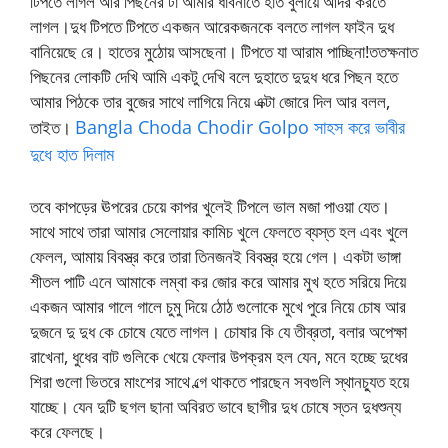
টিপতে লাগল আর পিছনের টা আমার ধাবনাতে হাত বুলায়ে আদর করতে
লাগল।দুধ টিপতে টিপতে একজন আরেকজনকে বলতে লাগল ফাইন দুধ
বানিয়েছে রে। হাতের মুঠোয় আসছেনা। টিপতে যা আরাম পাচ্ছিনা!ততক্ষনাত
পিছনের লোকটি দেখি আমি একটু দেখি বলে দুহাতে দুদুধ ধরে পিছন হতে
আমার পিঠকে তার বুজের সাথে লাগিয়ে নিয়ে এক্টা জোরে দিল আর বলল,
Bangla Choda Chodir Golpo সাহস করে ভাবীর
তাইত।
দুধে হাত দিলাম
তবে কাপড়ের ঊপরের চেয়ে কাপর খুলেই টিপলে ভাল মজা পাওয়া যেত।
সাথে সাথে তারা আমার সেলোয়ার কামিচ খুলে ফেলতে ব্যস্ত হল এবং খুলে
ফেলল, আমায় বিবস্ত্র করে তারা তিনজনই বিবস্ত্র হয়ে গেল। একটা ভাঙ্গা
শীতল পাটি এনে আমাকে লম্বা কর জোর করে আমার মুখ হতে সরিয়ে দিয়ে
একজন আমার গালে গালে চুমু দিয়ে ঠোঠ গুলোকে মুখে পুরে নিয়ে চোষ আর
দুজনে দু দুধ কে চোষে যেতে লাগল। চোষার কি যে তীব্রতা, বলার অপেক্ষা
রাখেনা, ধুধের বাট গুলিকে খেয়ে ফেলার উপক্রম হল যেন, মনে হচ্ছে দুধের
শিরা গুলো ভিতরে মাংশের সাথে ল্গে থাকতে পারছেন সবগুলি স্থানচ্যুত হয়ে
যাচ্ছে। যেন দুটি ছগল ছানা অবিরত ভাবে ছাগীর দুধ চোষে স্তন দুধশুন্য
করে ফেলছে।