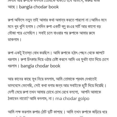
দিলাম আর রুপাকে বললাম তোমাকে থাকতে হবে অফিসে, জরুরী কাজ
আছে। bangla chodar book
রুপা অফিসে নতুন তাই আমার কথা অমান্য করতে পারলো না।আমিও মনে
মনে খুব খুশি হলাম। সেদিন রুপা একটি ব্লু রংএর সার্ট আর কালো বড়
মৌজা পরে এসেছিল। সবাই চলে যাওয়ার পর রুপাকে আমার রুমে
ডাকলাম।
রুপা একটু ইতস্ত বোধ করছিল। আমি রুপাকে হঠাৎ পেছন থেকে জাপটে
ধরলাম। রুপা চিৎকার দিয়ে ওঠার চেষ্টা করলে আমি ওর মুখটা হাত দিয়ে চেপে
ধরলাম। bangla chodar book
আর কানের কাছে মুখ নিয়ে বললাম, আমি তোমাকে প্রথম দেখাতেই
ভালবেসে ফেলেছি, সেই কথা বলার জন্য আর সবাইকে ছুটি দিয়ে দিয়েছি।
দেশী মেয়ে রুপা তখন আমার চোখে চোখ রেখে বললো, আপনি আমাকে
ঠকাবেন নাতো? আমি বললাম, না।
ma chodar golpo
আমি লক্ষ করলাম রুপার ঠোট দুটি কাপছে। আমি তখন রুপাকে জড়িয়ে ধরে