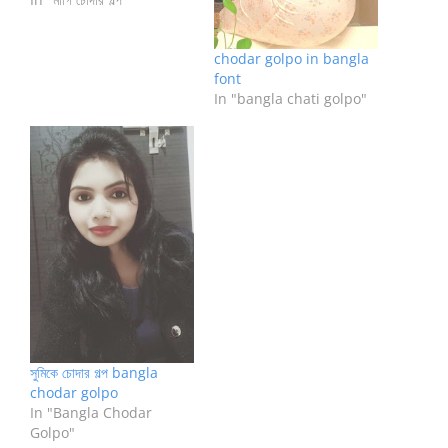
a large window.
However, when we tried
chodar golpo in bangla
to drag and drop one of
font
our files, the…
In "bangla chati golpo"
সুমিকে চোদার গল্প bangla
chodar golpo
In "Bangla Chodar
Golpo"