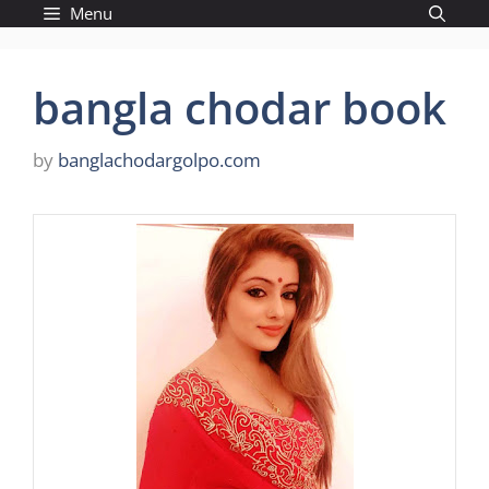
Skip
Menu
to
content
bangla chodar book
by
banglachodargolpo.com