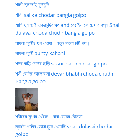
শালী দুলাভাই চুদাচুদি
শালী salike chodar bangla golpo
শালি দুলাভাই চোদাচুদির গল্প and বেয়াইন কে চোদার গপ্ল Shali
dulavai choda chudir bangla golpo
শায়লা আন্টির দুধ খাওয়া। নতুন বাংলা চটি গল্প।
শায়লা আন্টি aunty kahani
শশুর বাড়ি চোদার হাড়ি sosur bari chodar golpo
শর্মী বৌদির ভালোবাসা devar bhabhi choda chudir
Bangla golpo
শরীরের সুখের খোঁজে – বাবা মেয়ের যৌনতা
ল্যাংটা শালির ভোদা চুষে খেয়েছি shali dulavai chodar
golpo