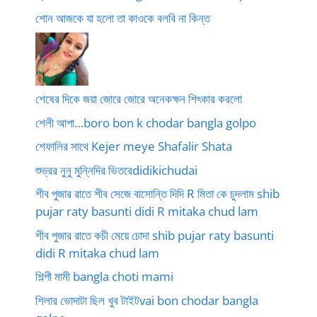
শোন আজকে যা হলো তা কাওকে বলবি না কিন্ত
শেষের দিকে জয়া জোরে জোরে অনেকক্ষন শিৎকার করলো
শেলী আপা…boro bon k chodar bangla golpo
শেফালির সাথে Kejer meye Shafalir Shata
শুভ্রর নুনু মুন্নিদির ভিতরেdidikichudai
শীব পুজার রাতে শীব সেজে বাসোন্তি দিদি R মিতা কে চুদলাম shib
pujar raty basunti didi R mitaka chud lam
শীব পুজার রাতে কচী মেয়ে চোদা shib pujar raty basunti
didi R mitaka chud lam
শিল্পী মামী bangla choti mami
শিলার ভোদাটা ছিল খুব টাইটvai bon chodar bangla