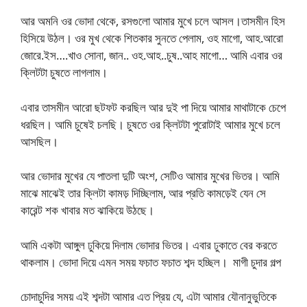
আর অমনি ওর ভোদা থেকে, রসগুলো আমার মুখে চলে আসল।তাসমীন হিস
হিসিয়ে উঠল। ওর মুখ থেকে শিতকার সুনতে পেলাম, ওহ মাগো, আহ.আরো
জোরে.ইস….খাও সোনা, জান.. ওহ.আহ..চুষ..আহ মাগো… আমি এবার ওর
ক্লিটটা চুষতে লাগলাম।
এবার তাসমীন আরো ছটফট করছিল আর দুই পা দিয়ে আমার মাথাটাকে চেপে
ধরছিল। আমি চুষেই চলছি। চুষতে ওর ক্লিটটা পুরোটাই আমার মুখে চলে
আসছিল।
আর ভোদার মুখের যে পাতলা দুটি অংশ, সেটিও আমার মুখের ভিতর। আমি
মাঝে মাঝেই তার ক্লিটা কামড় দিচ্ছিলাম, আর প্রতি কামড়েই যেন সে
কারেন্ট শক খাবার মত ঝাকিয়ে উঠছে।
আমি একটা আঙ্গুল ঢুকিয়ে দিলাম ভোদার ভিতর। এবার ঢুকাতে বের করতে
থাকলাম। ভোদা দিয়ে এমন সময় ফচাত ফচাত শব্দ হচ্ছিল। মাগী চুদার গল্প
চোদাচুদির সময় এই শব্দটা আমার এত প্রিয় যে, এটা আমার যৌনানুভুতিকে