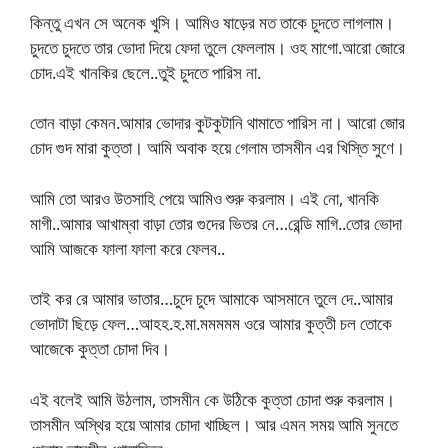
কিন্তু এখন সে অনেক খুসি। আমিও ষাড়ের মত তাকে চুদতে লাগলাম।
চুদতে চুদতে তার ভোদা দিয়ে ফেদা তুলে ফেললাম। ওহ মাগো.আরো জোরে
চোদ.এই খানকির ছেলে..তুই চুদতে পারিস না.
তোন বাড়া কেমন.আমার ভোদার কুটকুটানি থামাতে পারিস না। আরো জোর
চোদ গুদ মারা কুত্তা। আমি অবাক হয়ে গেলাম তাসমীন এর খিস্তি সুণে।
আমি তো আরও উতসাহি পেয়ে আমিও শুরু করলাম। এই নো, খানকি
মাগী..আমার আখাম্বা বাড়া তোর গুদের ভিতর নে…রেন্ডি মাগি..তোর ভোদা
আমি আজকে ফালা ফালা করে ফেলব..
তাই কর রে আমার ভাতার…চুদে চুদে আমাকে আসমানে তুলে দে..আমার
ভোদাটা ছিড়ে ফেল…আহহ.হ.মা.মমমমম ওরে আমার কুত্তী চল তোকে
আজেকে কুত্তা চোদা দিব।
এই বলেই আমি উঠলাম, তাসমীন কে উঠিকে কুত্তা চোদা শুরু করলাম।
তাসমীন অস্থির হয়ে আমার চোদা খাচ্ছিল। আর এমন সময় আমি সুনতে