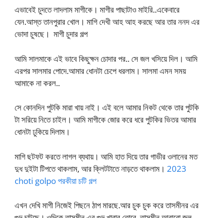
এভাবেই চুদতে লাদলাম মাগীকে। মাগীর পাছাটাও মাইরি..একেবারে
যেন.আস্ত তানপুরার খোল। মাগি দেখী আহ আহ করছে আর তার ননদ এর
ভোদা চুষছে। মাগী চুদার গল্প
আমি সালমাকে এই ভাবে কিছুক্ষন চোদার পর.. সে জল খসিয়ে দিল। আমি
এরপর সালমার পোদে.আমার ধোনটা চেপে ধরলাম। সালমা এমন সময়
আমাকে না করল..
সে কোনদিন পুটকি মারা খায় নাই। এই বলে আমার নিকট থেকে তার পুটকি
টা সরিয়ে নিতে চাইল। আমি মাগীকে জোর করে ধরে পুটকির ভিতর আমার
ধোনটা ঢুকিয়ে দিলাম।
মাগি ছটফট করতে লাগল ব্যথায়। আমি হাত দিয়ে তার গাভীর ওলানের মত
দুধ দুইটা টিপতে থাকলাম, আর ক্লিটটাতে নাড়তে থাকলাম।
2023
choti golpo পরকীয়া চটি গল্প
এখন দেখি মাগী নিজেই পিছনে ঠাপ মারছে.আর চুক চুক করে তাসমীনর এর
গুদ চাটছে। ওদিকে তাসমীন এর গুদ খাবার তোরে..তাসমীন আবারো জল