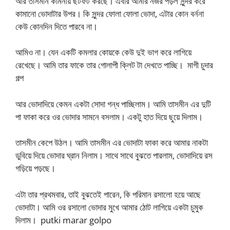
আর তাসমীন কামনায় ছটফট করছে। এবার আমার নজর পড়ল সুন্দর করে
কামানো ভোদাটার উপর। কি সুন্দর ফোলা ফোলা ভোদা, এটার কোন বর্ননা
কেউ কোনদিন দিতে পারবে না।
আমিও না। যেন একটি কমলার কোয়কে কেউ দুই ভাগ করে লাগিয়ে
রেখেছে। আমি তার ফাকে তার গোলাপী ক্লিট টা দেখতে পাচ্ছি। মাগী চুদার
গল্প
আর ভোদাদিয়ে কেমন একটা সোদা গন্ধ পাচ্ছিলাম। আমি তাসমীন এর দুটি
পা ফাকা করে ওর ভোদার সামনে বসলাম। একটু হাত দিয়ে ছুয়ে দিলাম।
তাসমীন কেপে উঠল। আমি তাসমীন এর ভোদাটা ফাকা করে আমার নাকটা
ডুবিয়ে দিয়ে ভোদার ঘ্রান নিলাম। সাথে সাথে বুঝতে পারলাম, ভোদাদিয়ে রস
গড়িয়ে পড়ছে।
এটা তার প্রথমবার, তাই বুঝতেই পারেন, কি পরিমান রসালো হয়ে আছে
ভোদাটা। আমি ওর রসালো ভোদার মুখে আমার ঠোট লাগিয়ে একটা চুমুক
দিলাম। putki marar golpo