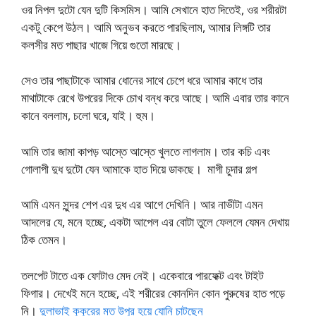
ওর নিপল দুটো যেন দুটি কিসমিস। আমি সেখানে হাত দিতেই, ওর শরীরটা
একটু কেপে উঠল। আমি অনুভব করতে পারছিলাম, আমার লিঙ্গটি তার
কলসীর মত পাছার খাজে গিয়ে গুতো মারছে।
সেও তার পাছাটাকে আমার ধোনের সাথে চেপে ধরে আমার কাধে তার
মাথাটাকে রেখে উপরের দিকে চোখ বন্ধ করে আছে। আমি এবার তার কানে
কানে বললাম, চলো ঘরে, যাই। হুম।
আমি তার জামা কাপড় আস্তে আস্তে খুলতে লাগলাম। তার কচি এবং
গোলাপী দুধ দুটো যেন আমাকে হাত দিয়ে ডাকছে। মাগী চুদার গল্প
আমি এমন সুন্দর শেপ এর দুধ এর আগে দেখিনি। আর নাভীটা এমন
আদলের যে, মনে হচ্ছে, একটা আপেল এর বোটা তুলে ফেললে যেমন দেখায়
ঠিক তেমন।
তলপেট টাতে এক ফোটাও মেদ নেই। একেবারে পারফেক্ট এবং টাইট
ফিগার। দেখেই মনে হচ্ছে, এই শরীরের কোনদিন কোন পুরুষের হাত পড়ে
নি।
দুলাভাই কুকুরের মত উপুর হয়ে যোনি চাটছেন