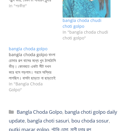
মেয়েরা করে থাকে। একদিন আমার
In "পরকীয়া"
ফেসবুকে একটি টেক্সট আসল যে ওরা
কূট কূট সাবানের পক্ষ থেকে আমাকে
bangla choda chudi
পছন্দ করেছে তাদের সাবানের মডেল
choti golpo
হিসেবে। আমি যেন…
In "bangla choda chudi
choti golpo"
bangla choda golpo
bangla choda golpo বাংলা
চোদার গল্প বাসের মধ্যে খুব ঠাসাঠাসি
ভীড়। কোনমতে একটা সীট দখল
করে বসে পড়লাম। গরমে অস্থির
লাগছিল। বাসটা ছাড়তে না ছাড়তেই
দাড়ানো লোকজন প্রায় গায়ের উপর
In "Bangla Choda
এসে পড়ছে। খুব বিরক্ত লাগে।
Golpo"
বসেও শান্তি নেই। ধাক্কাধাক্কির
মধ্যে দুটি মেয়েও আছে দেখলাম।
তার একজন ধাক্কায় এসে দাড়িয়ে
Categories
Bangla Choda Golpo
,
bangla choti golpo daily
স্থির হয়েছে…
update
,
bangla choti sasuri
,
bou choda sosur
,
putki marar golpo
,
পুটকি চোদা
,
মাগী চুদার গল্প