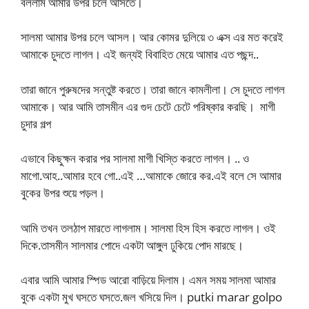
বললাম আমার উপর চলে আসতে।
সালমা আমার উপর চলে আসল। আর কোমর দুলিয়ে ৩ এক্স এর মত করেই
আমাকে চুদতে লাগল। এই জন্যই বিবাহিত মেয়ে আমার এত পছন্দ..
তারা জানে পুরুষদের সন্তুষ্ট করতে। তারা জানে কামলীলা। সে চুদতে লাগল
আমাকে। আর আমি তাসমীন এর গুদ চেটে চেটে পরিষ্কার করছি। মাগী
চুদার গল্প
এভাবে কিছুক্ষন করার পর সালমা মাগী খিস্তি করতে লাগল। .. ও
মাগো.আহ..আমার হবে গো..এই …আমাকে জোরে কর.এই বলে সে আমার
বুকের উপর শুয়ে পড়ল।
আমি তখন তলঠাপ মারতে লাগলাম। সালমা হিস হিস করতে লাগল। ওই
দিকে.তাসমীন সালমার পোদে একটা আঙ্গুল ঢুকিয়ে পোদ মারছে।
এবার আমি আমার স্পিড আরো বাড়িয়ে দিলাম। এমন সময় সালমা আমার
বুকে একটা মুখ ঘসতে ঘসতে.জল খসিয়ে দিল। putki marar golpo