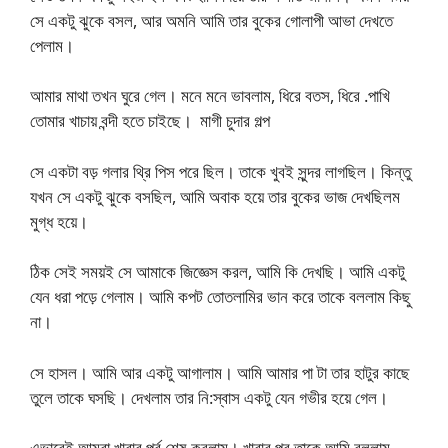
সে একটু ঝুকে বসল, আর অমনি আমি তার বুকের গোলাপী আভা দেখতে
পেলাম।
আমার মাথা তখন ঘুরে গেল। মনে মনে ভাবলাম, ধিরে বতস, ধিরে .পাখি
তোমার খাচায় বন্দী হতে চাইছে। মাগী চুদার গল্প
সে একটা বড় গলার থ্রি পিস পরে ছিল। তাকে খুবই সুন্দর লাগছিল। কিন্তু
যখন সে একটু ঝুকে বসছিল, আমি অবাক হয়ে তার বুকের ভাজ দেখছিলম
মুগ্ধ হয়ে।
ঠিক সেই সময়ই সে আমাকে জিজ্ঞেস করল, আমি কি দেখছি। আমি একটু
যেন ধরা পড়ে গেলাম। আমি কপট তোতলামির ভান করে তাকে বললাম কিছু
না।
সে হাসল। আমি আর একটু আগালাম। আমি আমার পা টা তার হাটুর কাছে
তুলে তাকে ঘসছি। দেখলাম তার নি:স্বাস একটু যেন গভীর হয়ে গেল।
এভাবেই আমরা খাবার পর্ব শেষ করলাম। খাবার পর তাকে আমি বললাম,