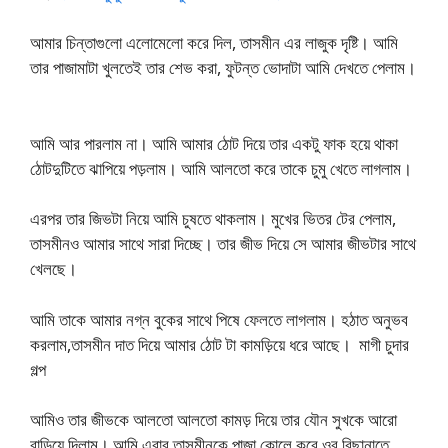
আমার চিন্তাগুলো এলোমেলো করে দিল, তাসমীন এর লাজুক দৃষ্টি। আমি
তার পাজামাটা খুলতেই তার শেভ করা, ফুটন্ত ভোদাটা আমি দেখতে পেলাম।
আমি আর পারলাম না। আমি আমার ঠোট দিয়ে তার একটু ফাক হয়ে থাকা
ঠোটদুটিতে ঝাপিয়ে পড়লাম। আমি আলতো করে তাকে চুমু খেতে লাগলাম।
এরপর তার জিভটা নিয়ে আমি চুষতে থাকলাম। মুখের ভিতর টের পেলাম,
তাসমীনও আমার সাথে সারা দিচ্ছে। তার জীভ দিয়ে সে আমার জীভটার সাথে
খেলছে।
আমি তাকে আমার নগ্ন বুকের সাথে পিষে ফেলতে লাগলাম। হঠাত অনুভব
করলাম,তাসমীন দাত দিয়ে আমার ঠোট টা কামড়িয়ে ধরে আছে। মাগী চুদার
গল্প
আমিও তার জীভকে আলতো আলতো কামড় দিয়ে তার যৌন সুখকে আরো
বাড়িয়ে দিলাম। আমি এবার তাসমীনকে পাজা কোলে করে ওর বিছানাতে