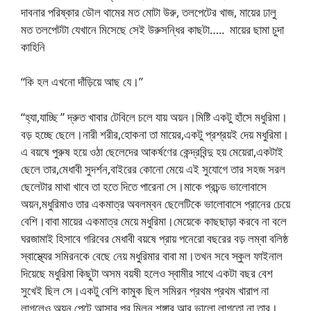
দাবনার পরিষ্কার ডৌল থামের মত মোটা উরু, তলপেটের খাজ, মায়ের ঢালু
মত তলপেটটা যেখানে মিসেছে সেই উরুসন্ধির কাছটা….. মায়ের ছামা চুদা
কাহিনি
“কি হল এখনো দাঁড়িয়ে আছ যে।”
“হ্যা,যাচ্ছি ” দ্রুত খাবার টেবিলে চলে যায় অয়ন।মিষ্টি একটু হাঁসে মধুরিমা।
বড় হচ্ছে ছেলে।নারী শরীর,হোকনা তা মায়ের,একটু প্রশ্রয়ই দেয় মধুরিমা।
এ বয়ষে পুরুষ হয়ে ওঠা ছেলেদের আকর্ষণের কেন্দ্রবিন্দু হয় মেয়েরা,একটাই
ছেলে তার,মেধাবী সুদর্শন,বাইরের কোনো মেয়ে এই সুযোগে তার সহজ সরল
ছেলেটার মাথা খাবে তা হতে দিতে পারেনা সে।মাকে প্রচন্ড ভালোবাসে
অয়ন,মধুরিমাও তার একমাত্র অবলম্বন ছেলেটিকে ভালোবাসে প্রানের চেয়ে
বেশি।বাবা মায়ের একমাত্র মেয়ে মধুরিমা।মেয়েকে কাছছাড়া করবে না বলে
ঘরজামাই হিসাবে গরিবের মেধাবী বয়ষে প্রায় পনেরো বছরের বড় লম্বা বলিষ্ঠ
স্বাস্থ্যের সমিরনকে বেছে নেয় মধুরিমার বাবা মা।তখন সবে স্কুল ফাইনাল
দিয়েছে মধুরিমা কিছুটা অসম বয়ষী হলেও স্বামীর সাথে একটা বছর বেশ
সুখেই ছিল সে।একটু বেশি কামুক ছিল সমিরন প্রথম প্রথম খারাপ না
লাগলেও অয়ন পেটে আসার পর মিলন শৃঙ্গার আর ভালো লাগতো না তার।