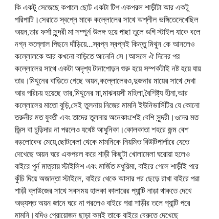
কি একটু সেজেছে কপালে ছোট একটা টিপ একপরল শাড়ীটা আর একটু
পরিপাটি।সেরাতে স্বপ্নে মাকে কল্লোলের সাথে অশ্লীল ভঙ্গিতেদেখেছিল
অয়ন,তার ফর্সা সুন্দরী মা সম্পুর্ন উলঙ্গ হয়ে পাছা তুলে ডগি স্টাইল যাকে বলে
নগ্ন কল্লোল পিছনে দাঁড়িয়ে…স্বপ্ন স্বপ্নই কিন্তু মিথুন কে আনলেও
কল্লোলকে আর কখনো বাড়িতে আনেনি সে।আসলে ঐ দিনের পর
কল্লোলের সাথে একটা অদৃশ্য টানাপোড়ন শুরু হয়ে সম্পর্কটাই নষ্ট হয়ে যায়
তার।মিথুনের বাড়িতে গেছে অয়ন,কল্লোলেরও,দুজনার মায়ের সাথে দেখা
আর পরিচয় হয়েছে তার,মিথুনের মা,মাঝবয়সী মহিলা,বৈশিষ্ট্য হীনা,আর
কল্লোলের মাতো বুড়ি,সেই তুলনায় নিজের মামনি ইউনিভার্সিটির যে কোনো
তরুনীর মত যুবতী এবং তাদের তুলনায় অনেকাংশেই বেশি সুন্দরী।ওদের মত
জিন্স বা চুড়িদার না পরলেও যথেষ্ট আধুনিকা।কোলকাতা শহরে জন্ম বেশ
বড়লোকের মেয়ে,ছোটবেলা থেকে মামনিকে নিয়মিত বিউটিপার্লারে যেতে
দেখেছে অয়ন ঘরে একপরল করে শাড়ী কিছুটা খোলামেলা ঘরোয়া হলেও
বাইরে পুর্ন মাত্রায় স্টাইলিশ এবং মার্জিত মধুরিমা, বাইরে গেলে শাড়ীই পরে
কুঁচি দিয়ে অজান্তা স্টাইলে, বাইরে থেকে আসার পর ছেড়ে রাখা বাইরে পরা
শাড়ী ব্লাউজের সাথে সবসময় হালকা কালারের প্যান্টি নাড়া থাকতে দেখে
অভ্যস্ত অয়ন জানে ঘরে না পরলেও বাইরে পরা শাড়ীর তলে প্যান্টি পরে
মামনি।যদিও প্রোয়োজন ছাড়া কমই তাকে বাইরে বেরুতে দেখেছে