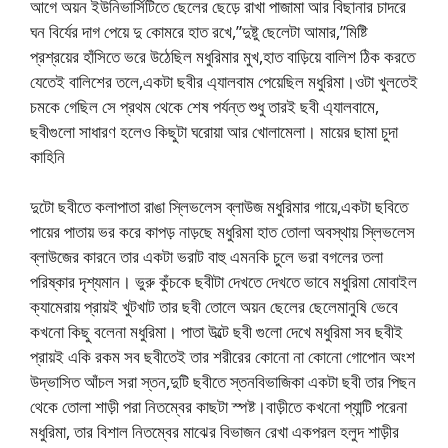
আগে অয়ন ইউনিভার্সিটিতে ছেলের ছেড়ে রাখা পাজামা আর বিছানার চাদরে
ঘন বির্যের দাগ পেয়ে দু কোমরে হাত রখে,”দুষ্টু ছেলেটা আমার,”মিষ্টি
প্রশ্রয়ের হাঁসিতে ভরে উঠেছিল মধুরিমার মুখ,হাত বাড়িয়ে বালিশ ঠিক করতে
যেতেই বালিশের তলে,একটা ছবীর এ্যালবাম পেয়েছিল মধুরিমা।ওটা খুলতেই
চমকে গেছিল সে প্রথম থেকে শেষ পর্যন্ত শুধু তারই ছবী এ্যালবামে,
ছবীগুলো সাধারণ হলেও কিছুটা ঘরোয়া আর খোলামেলা। মায়ের ছামা চুদা
কাহিনি
দুটো ছবীতে কলাপাতা রাঙা স্লিভলেস ব্লাউজ মধুরিমার গায়ে,একটা ছবিতে
পায়ের পাতায় ভর করে কাপড় নাড়ছে মধুরিমা হাত তোলা অবস্থায় স্লিভলেস
ব্লাউজের কারনে তার একটা ভরাট বাহু এমনকি চুলে ভরা বগলের তলা
পরিষ্কার দৃশ্যমান। ভুরু কুঁচকে ছবীটা দেখতে দেখতে ভাবে মধুরিমা মোবাইল
ক্যামেরায় প্রায়ই খুটখাট তার ছবী তোলে অয়ন ছেলের ছেলেমানুষি ভেবে
কখনো কিছু বলেনা মধুরিমা। পাতা উল্টে ছবী গুলো দেখে মধুরিমা সব ছবীই
প্রায়ই একি রকম সব ছবীতেই তার শরীরের কোনো না কোনো গোপোন অংশ
উদ্ভাসিত আঁচল সরা স্তন,দুটি ছবীতে স্তনবিভাজিকা একটা ছবী তার পিছন
থেকে তোলা শাড়ী পরা নিতম্বের কাছটা স্পষ্ট।বাড়ীতে কখনো প্যান্টি পরেনা
মধুরিমা, তার বিশাল নিতম্বের মাঝের বিভাজন রেখা একপরল হলুদ শাড়ীর