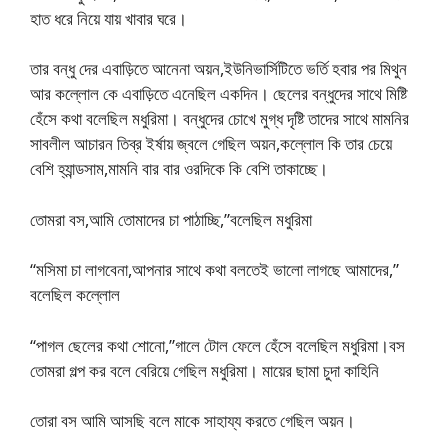
হাত ধরে নিয়ে যায় খাবার ঘরে।
তার বন্ধু দের এবাড়িতে আনেনা অয়ন,ইউনিভার্সিটিতে ভর্তি হবার পর মিথুন
আর কল্লোল কে এবাড়িতে এনেছিল একদিন। ছেলের বন্ধুদের সাথে মিষ্টি
হেঁসে কথা বলেছিল মধুরিমা। বন্ধুদের চোখে মুগ্ধ দৃষ্টি তাদের সাথে মামনির
সাবলীল আচারন তিব্র ইর্ষায় জ্বলে গেছিল অয়ন,কল্লোল কি তার চেয়ে
বেশি হ্যান্ডসাম,মামনি বার বার ওরদিকে কি বেশি তাকাচ্ছে।
তোমরা বস,আমি তোমাদের চা পাঠাচ্ছি,”বলেছিল মধুরিমা
“মসিমা চা লাগবেনা,আপনার সাথে কথা বলতেই ভালো লাগছে আমাদের,”
বলেছিল কল্লোল
“পাগল ছেলের কথা শোনো,”গালে টোল ফেলে হেঁসে বলেছিল মধুরিমা।বস
তোমরা গল্প কর বলে বেরিয়ে গেছিল মধুরিমা। মায়ের ছামা চুদা কাহিনি
তোরা বস আমি আসছি বলে মাকে সাহায্য করতে গেছিল অয়ন।