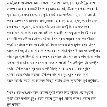
একটুকরো স্থানদেখা আর না দেখা সমান তার কাছে।দেহের ঐ টুকু অংশ
গোপোন করে আর লাভই কি তার।আজকের এই ঘটনার পর অয়ন তাকে কি
ঘৃনা করবে,না মনে হয়,ভাবে মধুরিমা যদি অয়ন অভিমানে দুরে সরে যায়,যদি
তাকে আগের মত ভালোনা বাসে,হাজার হোক বড় হচ্ছে ছেলে, তবে কি দেহ
দেবে ছেলেকে,না না, এত তাড়াতাড়ি নয়,আর একটু ধিরে এগুতে হবে
তাকে,তবে তাকে ঘিরে ছেলের এই স্বমোহনটা যেন শুধু তাকে ঘিরেই থাকে
সে চেষ্টা করতেই হবে তাকে সেইসাথে যত দ্রুত সম্ভব আজকের ঘটনার
ক্ষতটা মেরামত করতে হবে তার,এটা নিয়ে অপরাধবোধে ভুগতে দেয়া যাবেনা
অয়নকে।সন্ধ্যা হয়ে গেছে অনেক্ষন কোনো সাড়া শব্দ নাই অয়নের একটু ভয়
পায় মধুরিমা,পা টিপে টিপে ছেলের ঘরের কাছে যায় সে,দরজায় কান পাতে,কোন
শব্দ না পেয়ে আরো ভয় লাগে তার ভেজানো দরজা ঠেলতেই খুলে যায় একটু না
পড়ার টেবিলে অয়ন স্বস্তির একটা নিঃশ্বাস ছেড়ে ঘরে ঢোকে মধুরিমা
এগিয়ে যেয়ে দাঁড়ায় অয়নের টেবিলের সামনে। মুখ তুলে মাকে দেখে
অয়ন,আগের মতই যেব বিকেলে কিছুই ঘটেনি এমন স্বাভাবিক মুখ মধুরিমার,
“এস খেতে এস,দেখি বলে ছেলের মুখটা আঁচল দিয়ে মুছিয়ে দেয় মধুরিমা
মুখটা টেনে কপালে চুমু খেতেই মায়ের বুকে মুখ ডোবায় অয়ন। মায়ের ছামা
চুদা কাহিনি