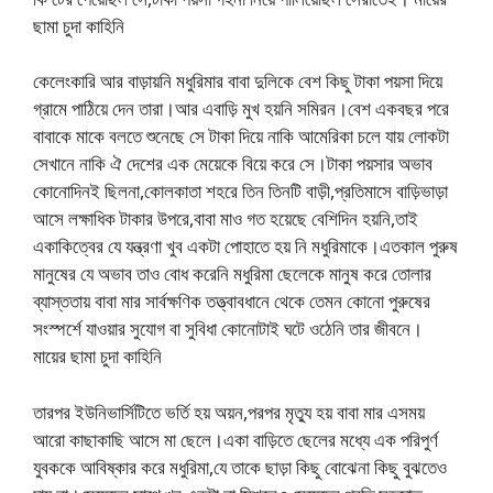
ছামা চুদা কাহিনি
কেলেংকারি আর বাড়ায়নি মধুরিমার বাবা দুলিকে বেশ কিছু টাকা পয়সা দিয়ে
গ্রামে পাঠিয়ে দেন তারা।আর এবাড়ি মুখ হয়নি সমিরন।বেশ একবছর পরে
বাবাকে মাকে বলতে শুনেছে সে টাকা দিয়ে নাকি আমেরিকা চলে যায় লোকটা
সেখানে নাকি ঐ দেশের এক মেয়েকে বিয়ে করে সে।টাকা পয়সার অভাব
কোনোদিনই ছিলনা,কোলকাতা শহরে তিন তিনটি বাড়ী,প্রতিমাসে বাড়িভাড়া
আসে লক্ষাধিক টাকার উপরে,বাবা মাও গত হয়েছে বেশিদিন হয়নি,তাই
একাকিত্বের যে যন্ত্রণা খুব একটা পোহাতে হয় নি মধুরিমাকে।এতকাল পুরুষ
মানুষের যে অভাব তাও বোধ করেনি মধুরিমা ছেলেকে মানুষ করে তোলার
ব্যাস্ততায় বাবা মার সার্বক্ষণিক তত্ত্বাবধানে থেকে তেমন কোনো পুরুষের
সংস্পর্শে যাওয়ার সুযোগ বা সুবিধা কোনোটাই ঘটে ওঠেনি তার জীবনে।
মায়ের ছামা চুদা কাহিনি
তারপর ইউনিভার্সিটিতে ভর্তি হয় অয়ন,পরপর মৃত্যু হয় বাবা মার এসময়
আরো কাছাকাছি আসে মা ছেলে।একা বাড়িতে ছেলের মধ্যে এক পরিপুর্ণ
যুবককে আবিষ্কার করে মধুরিমা,যে তাকে ছাড়া কিছু বোঝেনা কিছু বুঝতেও