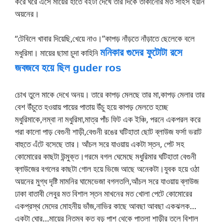
করে ঘরে এসে মায়ের হাতে বইটা দেখে তার দিকে তাকানোর মত সাহস হয়নি
অয়নের।
“টেবিলে খাবার দিয়েছি,খেয়ে নাও।”কাপড় নাঁড়তে নাঁড়াতে ছেলেকে বলে
মনিকার গুদের ফুটোটা রসে
মধুরিমা। মায়ের ছামা চুদা কাহিনি
জবজবে হয়ে ছিল guder ros
চোখ তুলে মাকে দেখে অনয়। তারে কাপড় মেলছে তার মা,কাপড় মেলার তার
বেশ উঁচুতে হওয়ায় পায়ের পাতায় উঁচু হয়ে কাপড় মেলতে হচ্ছে
মধুরিমাকে,লম্বা না মধুরিমা,মাত্র পাঁচ ফিট এক ইঞ্চি, পরনে একপরল করে
পরা কালো পাড় বেগুনী শাড়ী,বেগুনী রঙের ঘটিহাতা ছোট ব্লাউজ ফর্সা ভরাট
বাহুতে এঁটে বসেছে তার। আঁচল সরে যাওয়ায় একটা স্তন, পেট সহ
কোমোরের কাছটা উন্মুক্ত।গরমে বগল ঘেমেছে মধুরিমার ঘটিহাতা বেগুনী
ব্লাউজের বগলের কাছটা গোল হয়ে ভিজে আছে অনেকটা।যুবক হয়ে ওঠা
অয়নের মুগ্ধ দৃষ্টি মামনির ঘামেভেজা বগলতলি,আঁচল সরে যাওয়ায় ব্লাউজ
ঢাকা বাতাবী লেবুর মত বিশাল স্তন মাখনের মত খোলা পেটে কোমোরের
একপ্রস্থ মেদের মোহনীয় ভাঁজ,নাভির কাছে আবছা আবছা একঝলক…
একটা ঘোর…মায়ের নিতম্ব কত বড় পাশ থেকে পাতলা শাড়ীর তলে বিশাল