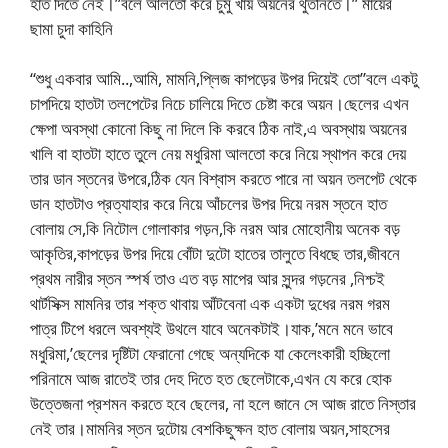
হাত দিতে নেই।”বলে আলতো করে চুমু খায় অয়নের থুঁতনিতে।” মায়ের
ছামা চুদা কাহিনি
“শুধু একবার আমি..,আমি, মামনি,প্লিজ কাপড়ের উপর দিয়েই তো”বলে একটু
চাপদিয়ে হাতটা তলপেটের নিচে চালিয়ে দিতে চেষ্টা করে অয়ন।ছেলের এখন
ক্ষেপা অবস্থা কোনো কিছু না দিলে কি করবে ঠিক নাই,এ অবস্থায় অয়নের
খালি বা হাতটা হাতে তুলে নেয় মধুরিমা আলতো করে নিয়ে স্থাপন করে দেয়
তার ডান স্তনের উপরে,ঠিক যেন বিশ্বাস করতে পারে না অয়ন তলপেট থেকে
ডান হাতটাও প্রত্যাহার করে নিয়ে আঁচলের উপর দিয়ে নরম স্তনে হাত
বোলায় সে,কি নিটোল গোলাকার গড়ন,কি নরম আর মোহোনীয় অনেক বড়
আকৃতির,কাপড়ের উপর দিয়ে বোঁটা দুটো হাতের তালুতে বিধছে তার,জীবনে
প্রথম নারীর স্তন স্পর্ষ তাও এত বড় মাপের আর সুন্দর গড়নের ,নিশ্চই
থার্টসিক্স মামনির তার শক্ত থাবায় আঁটবেনা এক একটা দুধের নরম গরম
পাত্র টিপে ধরলে অবশ্যই উথলে যাবে অনেকটাই।যাক,’মনে মনে ভাবে
মধুরিমা,’ছেলের দৃষ্টিটা ফেরানো গেছে অন্যদিকে যা কেলেংকারী হচ্ছিলো
পরিনামে আজ রাতেই তার দেহ দিতে হত ছেলেটাকে,এখন যে করে হোক
উত্তেজনা প্রশমন করতে হবে ছেলের, না হলে জানে সে আজ রাতে নিস্তার
নেই তার।মামনির স্তন দুটোয় বেশকিছুক্ষন হাত বোলায় অয়ন,সাহসের