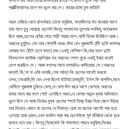
ক্লাসে যায় অয়ন,বায়োকেমিস্ট্রির ছাত্র সে,ক্লাসে ঢুকে পড়া আর
প্রাক্টিক্যালের চাপে সব ভুলে যায় সে। মায়ের ছামা চুদা কাহিনি
অয়ন বেরিয়ে যেতে রান্নাঘরে ঢোকে মধুরিমা, অন্যদিনের মত যাওয়ায় আগে
তার গালে চুমু খেয়েছে ছেলেটা কিন্তু গতকালের তুলনায় সবকিছু অন্যরকম
ছিল আজ,ছেলের ছোঁয়া পেয়ে শাড়ী শায়ার তলে যোনী ভিজে উঠেছিল আজ।
অয়নের চুমুটাও যেন তার গোলাপী অধর ঘেঁসা যেন পুরুষালী ঠোঁট দুটো কমলার
কোয়ার মত ঠোঁটে চেপে বসতে চায়।একটু বেশিক্ষণ কি,তার স্তন দুটো
স্লিভলেস ব্লাউজ ব্রেশিয়ার সহ অয়নের পেশল বুকে একটু ইচ্ছা করেই
চেপে ধরেছিল সে। আজ বগলের সাথে তলারটাও কামিয়েছে সে।অয়নের
জন্যই কি,’না না একি ভাবছি,শেষ পর্যন্ত কি ছেলের সাথেই করবো
ওসব,’নোংরামি,কি যেন লেখা ছিলো বইটায়’চোদাচুদি’, ইসস কি অশ্লীল,মানে
যোনীতে পুরুষাঙ্গ ঢুকিয়ে খেলা,যে খেলা বিশ বছর আগে খেলেছে অয়নের
বাবার সাথে যার ফলে পেটে এসেছিল অয়ন,যে খেলার আনন্দ ঘৃনায় অভিমানে
ভুলে ছিল সে আজ নিজের যুবক ছেলের স্পর্ষে তিব্র ইচ্ছা নিয়ে জেগে উঠছে
তার ভিতরে।জানে মা ছেলের যে সিমান্ত রেখা তা অনেক আগেই পার হয়ে
এসেছে তারা দুজন,এখন যতদিন পারা যায় ছেলেটাকে পুর্ন ঘনিষ্ঠতা থেকে দুরে
রাখতে হবে তার। কিন্তু নিজেকেই কি সামলাতে পারবে মধুরিমা,নিজের