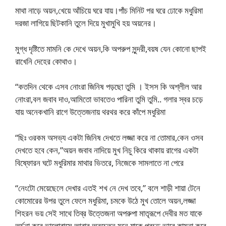
মাথা নাড়ে অয়ন,খেয়ে আঁচিয়ে ঘরে যায়।পাঁচ মিনিট পর ঘরে ঢোকে মধুরিমা
দরজা লাগিয়ে ছিটকানি তুলে দিয়ে মুখামুখি হয় অয়নের।
মুগ্ধ দৃষ্টিতে মামনি কে দেখে অয়ন,কি অপরুপ সুন্দরী,বয়ষ যেন কোনো ছাপই
রাখেনি দেহের কোথাও।
“কতদিন থেকে এসব নোংরা জিনিষ পড়ছো তুমি । ইসস কি অশ্লীল আর
নোংরা,বল জবাব দাও,আমিতো ভাবতেও পারিনা তুমি তুমি.. গলার স্বর চড়ে
যায় অনেকখানি রাগে উত্তেজনায় থরথর করে কাঁপে মধুরিমা
“ছিঃ ওরকম অসভ্য একটা জিনিষ দেখতে লজ্জা করে না তোমার,কেন ওসব
দেখতে হবে কেন,”অয়ন জবাব নাদিয়ে মুখ নিচু কিরে থাকায় রাগের একটা
বিষ্ফোরন ঘটে মধুরিমার মাথার ভিতরে, নিজেকে সামলাতে না পেরে
“নেংটো মেয়েছেলে দেখার এতই শখ নে দেখ তবে,” বলে শাড়ী শায়া টেনে
কোমোরের উপর তুলে ফেলে মধুরিমা, চমকে উঠে মুখ তোলে অয়ন,লজ্জা
শিহরন ভয় সেই সাথে তিব্র উত্তেজনা অপরুপা মাতৃরূপে দেবীর মত যাকে
অর্চনা করে ভালোবাসে আবার অবচেতন মনে যাকে প্রচন্ড ভাবে কামনা করে,