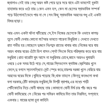
জ্বালাও নেই তার।শুধু অয়ন কষ্ট পেয়ে দুরে সরে যাবে এটা ভাবলেই বুকটা
হাহাকার করে ওঠে তার।কেন এমন হল, কেন মা ছেলের স্বাভাবিক সম্পর্ক
গড়ে উঠলোনা?ভেবে পায় না সে।সব কিছু স্বাভাবিক অয়নের শুধু এই একটা
বিষয় ছাড়া।
আর এমন একটা ঘটনা ঘটিয়েছে সে,ইস নিজের ছেলেকে কি ওভাবে কাপড়
তুলে যোনী দেখায় কোনো মা?আর ভাবতে পারেনা মিধুরিমা। দেখতে দেখতে
রাত গভীর হয়।মাছেলে দুজনে নিঃশব্দে রাতের খাবার খায়।নিজের ঘরে যায়
অয়ন খাবার ঘরের এঁটো ডিশ বাসন প্লেট সিংকে দিয়ে পরিষ্কার করে ঘরে যায়
মধুরিমা।রাত বারোটা ঘুম আসে না মধুরিমার চোখে,জানে অয়নও ঘুমায়নি
ওঘরে।এক সময় উঠে পড়ে সে,গায়ের স্লিভলেস ব্লাউজ ব্রেশিয়ার খুলে
ফেলে,দু বগলে স্তনসন্ধিতে সেন্ট স্প্রে করে,তারপর দরজা খুলে বেরিয়ে যায়
অয়নের ঘরের দিকে।ঘুমিয়ে পড়েছে কি,থাক তাহলে।কিন্তু কতগুলো কথা
বলা দরকার,ঠোঁট কামড়ায় মধুরিমা,কি বিশ্রী ব্যাপার,এর মধ্যে শাড়ী
পেটিকোটের নিচে যোনী ঘামছে তার।কামানো যোনী দির্ঘ চার পাঁচ বছর পর
যোনী কামিয়েছে সে।বিয়ের পর সমিরন কামিয়ে দিত তার নিয়মিত, সপ্তাহে
একবার। মায়ের ছামা চুদা কাহিনি