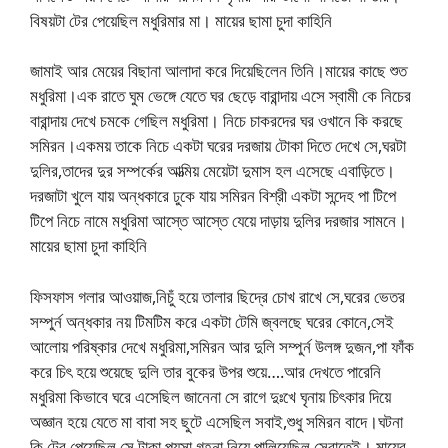
বিষয়টা টের পেয়েছিল মধুরিমার মা। মায়ের ছামা চুদা কাহিনি
জামাই আর মেয়ের বিছানা আলাদা করে দিয়েছিলেন তিনি।মায়ের কাছে শুত
মধুরিমা।এক রাতে ঘুম ভেঙ্গে যেতে ঘর ছেড়ে বারান্দায় এসে স্বামী কে নিচের
বারান্দায় দেখে চমকে গেছিল মধুরিমা। নিচে চাকরদের ঘর ওখানে কি করছে
সমিরন।একময় তাকে নিচে একটা ঘরের দরজায় টোকা দিতে দেখে সে,ঘরটা
দুলির,তাদের দুর সম্পর্কের আত্মিয় মেয়েটা দুমাস হল এসেছে এবাড়িতে।
দরজাটা খুলে যায় অন্ধকারে ঢুকে যায় সমিরন বিশ্রী একটা সন্দেহ পা টিপে
টিপে নিচে নামে মধুরিমা আস্তে আস্তে যেয়ে দাড়ায় দুলির দরজার সামনে।
মায়ের ছামা চুদা কাহিনি
ফিসফাস গলার আওয়াজ,নিচুঁ হয়ে তালার ছিদ্রে চোখ রাখে সে,ঘরের ভেতর
সম্পুর্ন অন্ধকার নয় টিমটিম করে একটা টেমি জ্বলছে ঘরের কোনে,সেই
আলোয় পরিষ্কার দেখে মধুরিমা,সমিরন আর দুলি সম্পুর্ন উলঙ্গ দুজন,পা ফাঁক
করে চিৎ হয়ে শুয়েছে দুলি তার বুকের উপর শুয়ে….আর দেখতে পারেনি
মধুরিমা কিভাবে ঘরে এসেছিল জানেনা সে রাগে দুঃখে ঘৃনায় চিৎকার দিয়ে
অজ্ঞান হয়ে যেতে মা বাবা সহ ছুটে এসেছিল সবাই,শুধু সমিরন বাদে।ঘটনা
কি টের পেয়েছিল সে,টাকা পয়সা গহনা নিয়ে পালিয়েছিল সেরাতেই। মায়ের