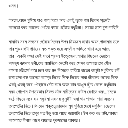
ওসব।
“অয়ন,অয়ন ঘুমিয়ে যাও বাবা,”বলে আর একটু ঝুকে বাম দিকের স্তনটা
আলতো করে অয়নের পেটের কাছে ছোঁয়ায় মধুরিমা। মায়ের ছামা চুদা কাহিনি
মামনির নরম স্তনের ছোঁয়ায় নিজের উপর নিয়ন্ত্রন হারায় অয়ন,পাজামার তলে
তার পুরুষাঙ্গটা পাথরের মত শক্ত হয়ে অশ্লীল ভঙ্গিতে খাড়া হয়ে আছে
তার।একটা লজ্জা সেই সাথে প্রবল উত্তেজনা,মাথার পিছনের দেয়ালে
অসভ্য কল্পনার ছবী,তার মামনিকে নেংটো করে,সেসব কল্পনায় তার যৌন
কামনা চরিতার্থ করে চলে তার মন নিজেকে হারিয়ে হাতের তালুটা মধুরিমার চর্বি
জমা তলপেটে আস্তে আস্তে নিচের দিকে নিজের সারা জীবনের লক্ষের দিকে
একটু একটু করে পৌছাতে চেষ্টা করে অয়ন তার আঙুল ছুঁয়ে ফেলে মধুরিমার
নরম গোপোন উপত্যকার স্ফিত ভাঁজ নারীত্বের ফাটল যেখানে শুরু…চমকে
ওঠে পিছনে সরে যায় মধুরিমা এসময় কুনুইটা ঘসা খায় পাজামা পরা অয়নের
তলপেটের নিচে।কি যেন শক্ত দন্ডায়মান মুখ ঘুরিয়ে দেখে মধুরিমা।ছেলের
তলপেটের নিচে তাবুর মত উচু হয়ে আছে জায়গাটা।ইস কত বড় ওটা,আবছা
আলোতে বিশাল লাগে অয়নের পুরুষাঙ্গের আকার।