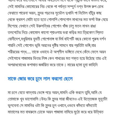
সেই মামনির কোমোরের নিচ থেকে পা পর্যন্ত সম্পুর্ন নগ্ন উলঙ্গ রুপ চোখ
ফেরাতে পারেনা অয়ন, সুন্দর গড়নের সুডৌল দুখানি পা নিটোল হাঁটুর কাছ
থেকে ক্রমশ মোটা হতে হতে গোলাপি গোলগোল মাখনের মত ফর্সা উরু যেয়ে
মিশেছে যেখানে সেই উরুসন্ধির গোপোন খাঁজ ঢালু মতন মাখন রাঙা
তলপেটের নিচে কোমোল কালো শ্যাওলায় ভরা কড়ির মত ত্রিকোণ স্ফিত
যোনীদেশ,মধুরিমার যুবতী গোপোনাঙ্গ যা দির্ঘ বাইশটি বছর কোনো পুরুষ দর্শন
পায়নি সেই গোপোন ভূমি অয়নের দৃষ্টির সামনে যার প্রতিটা ভঙ্গি,যার
শরীররের গন্ধ…. তাকে ওভাবে ঐ অশ্লীল ভঙ্গিতে দেখে কেঁদে ফেলে অয়ন
সেইসাথে পাজামার ভিতর লিঙ্গ কেন পাথরের মত শক্ত হয়ে উঠেছে তার এই
অপরাধবোধের কশাঘাত জর্জরিত করে তাকে। মায়ের ছামা চুদা কাহিনি
মাকে জোর করে চুদে লাল করলো ছেলে
মা চলে যেতে কান্নায় ভেঙ্গে পড়ে অয়ন,মামনি একি করলে তুমি,আমি যে
তোমাকে খুব ভালোবাসি।উহঃ কি সুন্দর সারা জীবনেও এই উত্তেজক মুহূর্তটা
ভুলবেনা সে মামনির ওটা কি সুন্দর চুল ওখানে,ওভবে কাঁদতে কাঁদতেই
মাতালের মত বাথরুমে ঢোকে অয়ন পাজামা নামিয়ে মুঠো করে ধরে উত্থিত