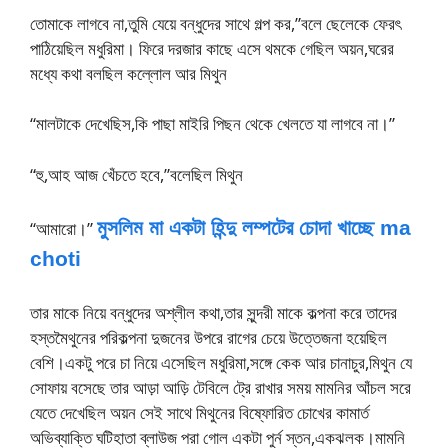
তোমাকে লাগবে না,তুমি যেয়ে বন্ধুদের সাথে গল্প কর,”বলে ছেলেকে ফেরৎ
পাঠিয়েছিল মধুরিমা। ফিরে দরজার কাছে এসে থমকে গেছিল অয়ন,ঘরের
মধ্যে কথা বলছিল কল্লোল আর মিথুন
“মালটাকে দেখেছিস,কি পাছা মাইরি পিছন থেকে খেলতে যা লাগবে না।”
“হু,আহ আজ খেঁচতে হবে,”বলেছিল মিথুন
মুসলিম মা একটা হিন্দু লম্পটের চোদা খাচ্ছে ma
“আমারো।”
choti
তার মাকে নিয়ে বন্ধুদের অশ্লীল কথা,তার সুন্দরী মাকে কল্পনা করে তাদের
হস্তমৈথুনের পরিকল্পনা দুজনের উপরে রাগের চেয়ে উত্তেজনা হয়েছিল
বেশি।একটু পরে চা নিয়ে এসেছিল মধুরিমা,সঙ্গে কেক আর চানাচুর,মিথুন যে
সোফায় বসেছে তার আড়া আড়ি টেবিলে ট্রে রাখার সময় মামনির আঁচল সরে
যেতে দেখেছিল অয়ন সেই সাথে মিথুনের বিষ্ফোরিত চোখের কামার্ত
অভিব্যাক্তি ঘটিহাতা ব্লাউজ পরা গোল একটা পুর্ন স্তন,একঝলক।মামনি