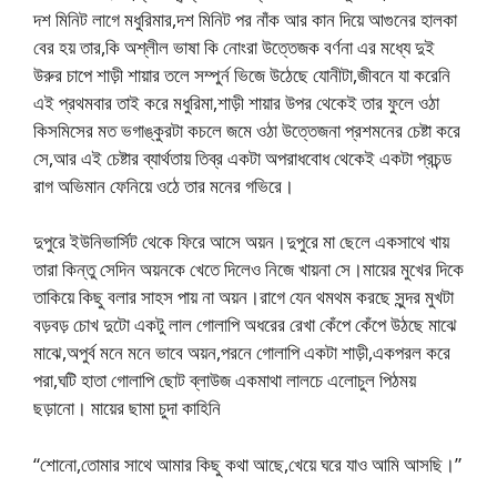
দশ মিনিট লাগে মধুরিমার,দশ মিনিট পর নাঁক আর কান দিয়ে আগুনের হালকা
বের হয় তার,কি অশ্লীল ভাষা কি নোংরা উত্তেজক বর্ণনা এর মধ্যে দুই
উরুর চাপে শাড়ী শায়ার তলে সম্পুর্ন ভিজে উঠেছে যোনীটা,জীবনে যা করেনি
এই প্রথমবার তাই করে মধুরিমা,শাড়ী শায়ার উপর থেকেই তার ফুলে ওঠা
কিসমিসের মত ভগাঙ্কুরটা কচলে জমে ওঠা উত্তেজনা প্রশমনের চেষ্টা করে
সে,আর এই চেষ্টার ব্যার্থতায় তিব্র একটা অপরাধবোধ থেকেই একটা প্রচন্ড
রাগ অভিমান ফেনিয়ে ওঠে তার মনের গভিরে।
দুপুরে ইউনিভার্সিট থেকে ফিরে আসে অয়ন।দুপুরে মা ছেলে একসাথে খায়
তারা কিন্তু সেদিন অয়নকে খেতে দিলেও নিজে খায়না সে।মায়ের মুখের দিকে
তাকিয়ে কিছু বলার সাহস পায় না অয়ন।রাগে যেন থমথম করছে সুন্দর মুখটা
বড়বড় চোখ দুটো একটু লাল গোলাপি অধরের রেখা কেঁপে কেঁপে উঠছে মাঝে
মাঝে,অপুর্ব মনে মনে ভাবে অয়ন,পরনে গোলাপি একটা শাড়ী,একপরল করে
পরা,ঘটি হাতা গোলাপি ছোট ব্লাউজ একমাথা লালচে এলোচুল পিঠময়
ছড়ানো। মায়ের ছামা চুদা কাহিনি
“শোনো,তোমার সাথে আমার কিছু কথা আছে,খেয়ে ঘরে যাও আমি আসছি।”