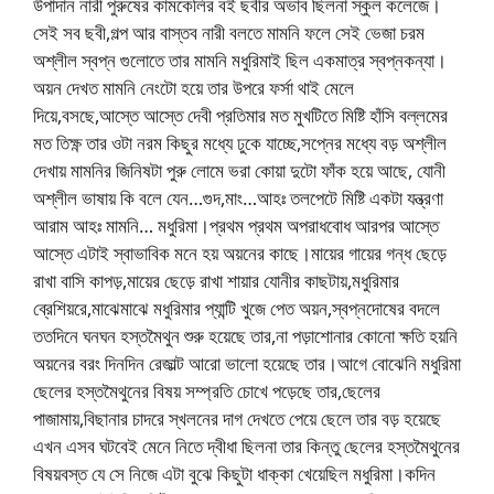
উপাদান নারী পুরুষের কামকেলির বই ছবীর অভাব ছিলনা স্কুল কলেজে।
সেই সব ছবী,গল্প আর বাস্তব নারী বলতে মামনি ফলে সেই ভেজা চরম
অশ্লীল স্বপ্ন গুলোতে তার মামনি মধুরিমাই ছিল একমাত্র স্বপ্নকন্যা।
অয়ন দেখত মামনি নেংটো হয়ে তার উপরে ফর্সা থাই মেলে
দিয়ে,বসছে,আস্তে আস্তে দেবী প্রতিমার মত মুখটিতে মিষ্টি হাঁসি বল্লমের
মত তিক্ষ্ণ তার ওটা নরম কিছুর মধ্যে ঢুকে যাচ্ছে,সপ্নের মধ্যে বড় অশ্লীল
দেখায় মামনির জিনিষটা পুরু লোমে ভরা কোয়া দুটো ফাঁক হয়ে আছে, যোনী
অশ্লীল ভাষায় কি বলে যেন…গুদ,মাং…আহঃ তলপেটে মিষ্টি একটা যন্ত্রণা
আরাম আহঃ মামনি… মধুরিমা।প্রথম প্রথম অপরাধবোধ আরপর আস্তে
আস্তে এটাই স্বাভাবিক মনে হয় অয়নের কাছে।মায়ের গায়ের গন্ধ ছেড়ে
রাখা বাসি কাপড়,মায়ের ছেড়ে রাখা শায়ার যোনীর কাছটায়,মধুরিমার
ব্রেশিয়রে,মাঝেমাঝে মধুরিমার প্যান্টি খুজে পেত অয়ন,স্বপ্নদোষের বদলে
ততদিনে ঘনঘন হস্তমৈথুন শুরু হয়েছে তার,না পড়াশোনার কোনো ক্ষতি হয়নি
অয়নের বরং দিনদিন রেজাল্ট আরো ভালো হয়েছে তার।আগে বোঝেনি মধুরিমা
ছেলের হস্তমৈথুনের বিষয় সম্প্রতি চোখে পড়েছে তার,ছেলের
পাজামায়,বিছানার চাদরে স্খলনের দাগ দেখতে পেয়ে ছেলে তার বড় হয়েছে
এখন এসব ঘটবেই মেনে নিতে দ্বীধা ছিলনা তার কিন্তু ছেলের হস্তমৈথুনের
বিষয়বস্ত যে সে নিজে এটা বুঝে কিছুটা ধাক্কা খেয়েছিল মধুরিমা।কদিন