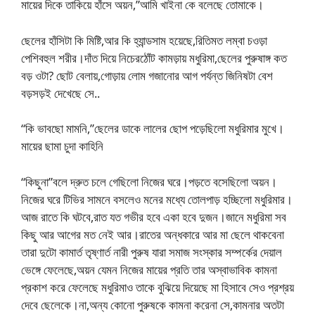
মায়ের দিকে তাকিয়ে হাঁসে অয়ন,”আমি খাইনা কে বলেছে তোমাকে।
ছেলের হাঁসিটা কি মিষ্টি,আর কি হ্যান্ডসাম হয়েছে,রিতিমত লম্বা চওড়া
পেশিবহুল শরীর।দাঁত দিয়ে নিচেরঠোঁট কামড়ায় মধুরিমা,ছেলের পুরুষাঙ্গ কত
বড় ওটা? ছোট বেলায়,গোড়ায় লোম গজানোর আগ পর্যন্ত জিনিষটা বেশ
বড়সড়ই দেখেছে সে..
“কি ভাবছো মামনি,”ছেলের ডাকে লালের ছোপ পড়েছিলো মধুরিমার মুখে।
মায়ের ছামা চুদা কাহিনি
“কিছুনা”বলে দ্রুত চলে গেছিলো নিজের ঘরে।পড়তে বসেছিলো অয়ন।
নিজের ঘরে টিভির সামনে বসলেও মনের মধ্যে তোলপাড় হচ্ছিলো মধুরিমার।
আজ রাতে কি ঘটবে,রাত যত গভীর হবে একা হবে দুজন।জানে মধুরিমা সব
কিছু আর আগের মত নেই আর।রাতের অন্ধকারে আর মা ছেলে থাকবেনা
তারা দুটো কামার্ত তৃষ্ণার্ত নারী পুরুষ যারা সমাজ সংস্কার সম্পর্কের দেয়াল
ভেঙ্গে ফেলেছে,অয়ন যেমন নিজের মায়ের প্রতি তার অস্বাভাবিক কামনা
প্রকাশ করে ফেলেছে মধুরিমাও তাকে বুঝিয়ে দিয়েছে মা হিসাবে সেও প্রশ্রয়
দেবে ছেলেকে।না,অন্য কোনো পুরুষকে কামনা করেনা সে,কামনার অতটা