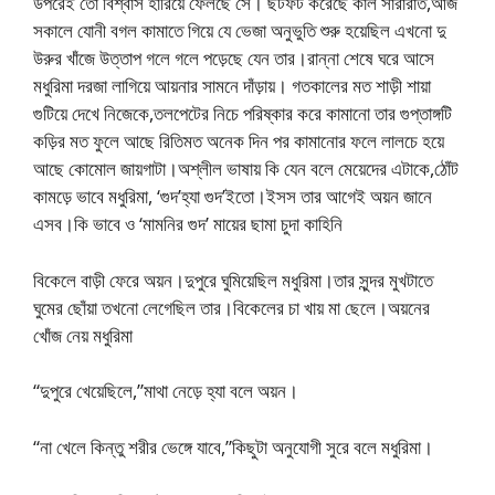
উপরেই তো বিশ্বাস হারিয়ে ফেলছে সে। ছটফট করেছে কাল সারারাত,আজ
সকালে যোনী বগল কামাতে গিয়ে যে ভেজা অনুভুতি শুরু হয়েছিল এখনো দু
উরুর খাঁজে উত্তাপ গলে গলে পড়েছে যেন তার।রান্না শেষে ঘরে আসে
মধুরিমা দরজা লাগিয়ে আয়নার সামনে দাঁড়ায়। গতকালের মত শাড়ী শায়া
গুটিয়ে দেখে নিজেকে,তলপেটের নিচে পরিষ্কার করে কামানো তার গুপ্তাঙ্গটি
কড়ির মত ফুলে আছে রিতিমত অনেক দিন পর কামানোর ফলে লালচে হয়ে
আছে কোমোল জায়গাটা।অশ্লীল ভাষায় কি যেন বলে মেয়েদের এটাকে,ঠোঁট
কামড়ে ভাবে মধুরিমা, ‘গুদ’হ্যা গুদ’ইতো।ইসস তার আগেই অয়ন জানে
এসব।কি ভাবে ও ‘মামনির গুদ’ মায়ের ছামা চুদা কাহিনি
বিকেলে বাড়ী ফেরে অয়ন।দুপুরে ঘুমিয়েছিল মধুরিমা।তার সুন্দর মুখটাতে
ঘুমের ছোঁয়া তখনো লেগেছিল তার।বিকেলের চা খায় মা ছেলে।অয়নের
খোঁজ নেয় মধুরিমা
“দুপুরে খেয়েছিলে,”মাথা নেড়ে হ্যা বলে অয়ন।
“না খেলে কিন্তু শরীর ভেঙ্গে যাবে,”কিছুটা অনুযোগী সুরে বলে মধুরিমা।