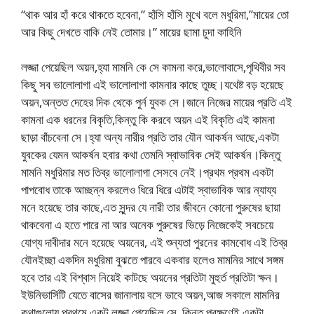
“থাক আর হাঁ করে থাকতে হবেনা,” হাঁসি হাঁসি মুখে বলে মধুরিমা,”মায়ের তো
আর কিছু দেখতে বাকি নেই তোমার।” মায়ের ছামা চুদা কাহিনি
লজ্জা পেয়েছিল অয়ন,হ্যা মামনি কে সে কামনা করে,ভালোবাসে,পৃথিবীর সব
কিছু সব ভালোলাগা এই ভালোলাগা কামনার কাছে তুচ্ছ।যথেষ্ট বড় হয়েছে
অয়ন,অন্তত দেহের দিক থেকে পুর্ন যুবক সে।জানে নিজের মায়ের প্রতি এই
কামনা এক ধরনের বিকৃতি,কিন্তু কি করবে অয়ন এই বিকৃতি এই কামনা
ছাড়া বাঁচবেনা সে।হ্যা অন্য নারীর প্রতি তার যৌন আকর্ষন আছে,একটা
যুবকের যেমন আকর্ষন হবার কথা তেমনি স্বাভাবিক সেই আকর্ষন।কিন্তু
মামনি মধুরিমার মত তিব্র ভালোলাগা সেসবে নেই।প্রথম প্রথম একটা
পাপবোধ তাকে আচ্ছন্ন করলেও ধিরে ধিরে এটাই স্বাভাবিক আর ন্যায্য
মনে হয়েছে তার কাছে,এত সুন্দর যে নারী তার জীবনে কোনো পুরুষের ছায়া
থাকবেনা এ হতে পারে না আর অনেক পুরুষের ভিড়ে নিজেকেই সবচেয়ে
যোগ্য দাবীদার মনে হয়েছে অয়নের, এই শুন্যতা পুরনের কামবোধ এই তিব্র
যৌনইচ্ছা একদিন মধুরিমা বুঝতে পারবে একবার হলেও মামনির সাথে সঙ্গম
হবে তার এই বিশ্বাস নিয়েই কাটছে অয়নের প্রতিটা মুহুর্ত প্রতিটা ক্ষন।
ইউনিভার্সিটি যেতে বাসের জানালায় বসে ভাবে অয়ন,আজ সকালে মামনির
কথাগুলোয় প্রথমে একটু লজ্জা পেয়েছিল সে, কিন্তু পরক্ষণেই একটা