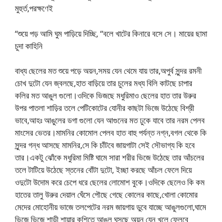
মুহুর্ত,পরক্ষণেই
“শুয়ে পড় আমি ঘুম পাড়িয়ে দিচ্ছি, “বলে খাটের কিনারে বসে সে। মায়ের ছামা
চুদা কাহিনি
বাধ্য ছেলের মত শুয়ে পড়ে অয়ন,সময় যেন থেমে যায় তার,অপুর্ব সুন্দর রমনী
চোখ দুটো যেন জ্বলছে,হাত বাড়িয়ে তার চুলের মধ্য বিলি কাটছে চাপার
কলির মত আঙুল গুলো।ওদিকে ভিজছে মধুরিমাও ছেলের হাত তার উরুর
উপর পাতলা শাড়ির তলে পেটিকোটের যোনীর কাছটা ভিজে উঠেছে বিশ্রী
ভাবে,আহঃ আঙুলের ডগা গুলো যেন আগুনের মত ঢুকে যাবে তার নরম পেলব
মাংসের ভেতর।মামনির কোমোল পেলব হাত বাহু পর্যন্ত নগ্ন,বগল থেকে কি
সুন্দর গন্ধ আসছে মামনির,সে কি চাঁটবে জায়গাটা সেই সৌভাগ্য কি হবে
তার।একটু ঝোঁকে মধুরিমা মিষ্টি ঘামে সারা শরীর ভিজে উঠেছে তার আঁচলের
তলে টাটিয়ে উঠেছে স্তনের বোঁটা দুটো, ইচ্ছা করছে আঁচল ফেলে দিয়ে
ওদুটো উদোম করে চেপে ধরে ছেলের লোমোশ বুকে।ওদিকে ছেলেও কি কম
হাতের তালু উরুর দেয়াল ঘেঁসে পৌছে গেছে কোলের কাছে,খোলা কোমোর
মেদের মোহোনীয় ভাজে তলপেটের নরম জায়গায় ডুবে যাচ্ছে আঙুলগুলো,ঘামে
ভিজে ভিজে শাড়ী শায়ার কশিতে আঙুল ঘসছে অয়ন যেন খুলে ফেলবে