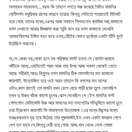
অসম্ভব সম্ভাবনা….বরফ কি তাহলে গলতে শুরু করেছে?যদিও মামনির
যোনীদর্শন মধুরিমার রাগের কারনে হয়েছে কিন্তু সেটাতো গতরাতেই মিটমাট
হয়ে গেছে তাদের মধ্যে,এরপর আজ সকালে স্লিভলেস ব্লাউজ পরা,কামানো
বগল দেখানো আবার জিজ্ঞাসা করা ‘তুমি মনে হয় বগল কামানো দেখোনি
আমার’কিসের ইঙ্গিত বহন করে এসব,ঠোঁটের কোনে দুর্বোধ্য একটা হাঁসি ফুটে
উঠেছিল অয়নের।
না,সে বোকা নয়,বোকা হলে সব পরিক্ষায় ফার্স্ট হতনা সে।বাসটা জ্যামে
আঁটকে আছে,এমনিতেই গরম আজ তার উপর আজ সকাল থেকেই তেতে
আছে শরীরটা,আহঃ কিসুন্দর বগল মামনির ঠিক তালসাঁশের মত কামানো
জায়গাটা, উত্তেজিত হয়ে ওঠে অয়ন তাহলে কি বগলের মত তলের
ওটাও,কাল রাতেই তো মামনি যখন রেগে যেয়ে শাড়ী ছায়া তুলে ফেলেছিল
তখন দু উরুর খাঁজে কালো চুলের ঝোপ দেখেছিল সে।ইস মামনির ফর্সা
গোলগোল মোটামোটা উরু আর মাখনের মত তলপেটের পটভুমিতে কালো চুলে
ভরা ত্রিকোন জায়গাটা কি মারাক্তক উত্তেজক।এর মধ্যে জিন্সের মধ্যে
ভয়ঙ্করভাবে দৃড় হয়ে উঠেছে তার পুরুষাঙ্গটা,ইস এখন একটা বাথরুম পেলে
বেশ হত ভাবে সে,কিন্তু দেরী হয়ে গেছে আজ,বাস থেকে নেমে সোজা