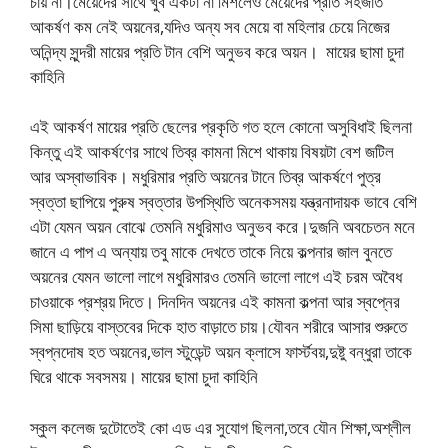
চায় না।মেয়েদের সাথে খুব একটা না মিশলেও মেয়েদের প্রতি সহজাত
আকর্ষণ কম নেই অয়নের,যদিও অন্য সব মেয়ে বা মহিলার চেয়ে নিজের
অনিন্দ্য সুন্দরী মায়ের প্রতি টান বেশি অনুভব করে অয়ন। মায়ের ছামা চুদা
কাহিনি
এই আকর্ষণ মায়ের প্রতি ছেলের প্রকৃতি গত হলে কোনো অসুবিধাই ছিলনা
কিন্তু এই আকর্ষণের সাথে তিব্র কামনা মিশে থাকায় বিষয়টা বেশ জটিল
আর অস্বাভাবিক। মধুরিমার প্রতি অয়নের টানে তিব্র আকর্ষণে পুত্র
স্বত্তা ছাপিয়ে পুরুষ স্বত্তার উপস্থিতি অনেকসময় যন্ত্রনাদায়ক ভাবে বেশি
এটা যেমন অয়ন বোঝে তেমনি মধুরিমাও অনুভব করে।দুজনি অবচেতন মনে
জানে এ পাপ এ অন্যায় তবু মাকে দেখতে তাকে নিয়ে কল্পনার জাল বুনতে
অয়নের যেমন ভালো লাগে মধুরিমারও তেমনি ভালো লাগে এই চরম অবৈধ
চাওয়াকে প্রশ্রয় দিতে। দিনদিন অয়নের এই কামনা কল্পনা আর স্বপ্নের
সিমা ছাড়িয়ে বাস্তবের দিকে হাত বাড়াতে চায়।যৌবন শরীরে আসার শুরুতে
স্বপ্নদোষ হত অয়নের,ভাল স্টুডেন্ট অয়ন ক্লাসে ফার্স্টবয়,দুষ্টু বন্ধুরা তাকে
ঘিরে থাকে সবসময়। মায়ের ছামা চুদা কাহিনি
স্কুল কলেজ দুটোতেই কো এড এর সুযোগ ছিলনা,তবে যৌন শিক্ষা,অশ্লীল