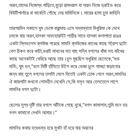
অয়ন,তাদের নিজেস্ব গাড়িতে,বুড়ো রামদয়াল বা অয়ন নিজে ড্রাইভ করে
বিউটিপার্লারে বা মার্কেটে পৌছে দেয় মামিনিকে। মায়ের ছামা চুদা কাহিনি
তারপরদিন সকালে ঘুম ভেঙ্গে বারান্দায় এসে সদ্যস্নাতা মিধুরিমা কে দেখে
চমকে যায় অয়ন,হালকা অফহোয়াইট শাড়ীর সাথে হালকা কলাপাতা রঙের
একটা স্লিভলেস ব্লাউজ পরেছে মামনি ব্লাউজের কাধের কাছে স্ট্রাপ দুটো
বেশ চিকন করে কাটা,ভরাট মাখনের মত বাহু সন্ধি বগলের খাঁজ সহ কাঁধের
কাছে অনেকটাই বেরিয়ে আছে তার।চুল মুছছিল মধুরিমা ছেলেকে,”গুড
মর্নিং, ঘুম হল,”বলে মিষ্টি হাঁসিতে উইশ করে ভেজা চুলে গামছা জড়ানোর
জন্য বাহু তুলে বগলের তলাটা মেলে দিতেই একটা ঢোক গেলে অয়ন,মামনির
ঐ জায়গাটা কখনো লোমহীন দেখেনি সে,কি মসৃন আর তেলতেলে লাগে
মামনির বগল দুটো।
ছেলের মুগ্ধ দৃষ্টি তার বগলে আঁটকে গেছে বুঝে,”বগল কামালাম,তুমি মনে হয়
বগল কামানো দেখনি আমার।”
মামনির কথায় হতঃভম্ব হয়ে মুখটা হাঁ হয়ে যায় অয়নের