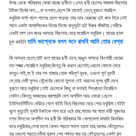
উপর থেকে পরিষ্কার বোঝা যাচ্ছে ছবীতে।এসব ছবী ছেলের পাজামা বিছানায়
টাটকা বির্যের দাগ….হা ভগবান,ছেলে কি তাকেই ভেবে,বুঝতে পারছিল
মধুরিমা ফর্সা গালে লালের ছোপ পড়েছে তার ভাব বেরুচ্ছে দুই কান দিয়ে সেই
সাথে একটা অস্বস্তিকর ভিজে ভিজে অনুভূতি দুই উরুর খাঁজটায়।শরীরে
একটা তাপ যেন জ্বর আসছে বিছানায় যেয়ে শুয়েছিল মধুরিমা। মায়ের ছামা
মামি ভাগ্নেকে বলল মনে রাখবি আমি তোর বেশ্যা
চুদা কাহিনি
কি অসভ্য ছেলে,তাই বলে মায়ের ছবী দেখে,আঙুল কামড়ে কিশোরী মেয়ের
মত লজ্জা পেয়েছিল মধুরিমা,কিন্তু কি করবে ছেলেটা,ওরতো কোনো মেয়ে
বন্ধুও নাই,মা ই তার সব হাজার হোক পরিপুর্ণ যুবক, এখনো পুর্ন যুবতী
সে,তার দেবী সুলভ সৌন্দর্যের কোনো তুলনা নেই অয়নের মুগ্ধ দৃষ্টি দেখে
বুঝতে পারে মধুরিমা।তাই ছেলেকে কিছু না বলারই সিদ্ধান্ত নিয়েছিল
সেদিন।কিন্তু আজকের ব্যাপারটা বেশ অশ্লীল আর নোংরা।ছেলে
ইউনিভার্সিটিতে বেরিয়ে গেলে বইটা নিয়ে বিছানায় যেয়ে শোয় মধুরিমা।বইটা
খুলে মুহূর্তেই মুখটা টকটকে লাল হয়ে ওঠে তার,পাতার পর পাতা নারী পুরুষের
নগ্ন মিলনের অশ্লীল সব ছবী কি পরিষ্কার কি খোলামেলা মাথাটা ঝিমঝিম
করে মধুরিমার,লেখা গুলো কেমন পড়তে সাহস হয়না তার,আবার কৌতুহলও
হয় ওগুলো পড়তে,দ্বীধা দ্বন্দ্ব শেষ পর্যন্ত জয় হয় কৌতুহলের,একটা গল্প