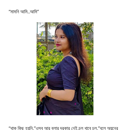
“মামনি আমি..আমি”
“থাক কিছু হয়নি,”ওসব আর বলার দরকার নেই,চল খাবে চল,”বলে অয়নের