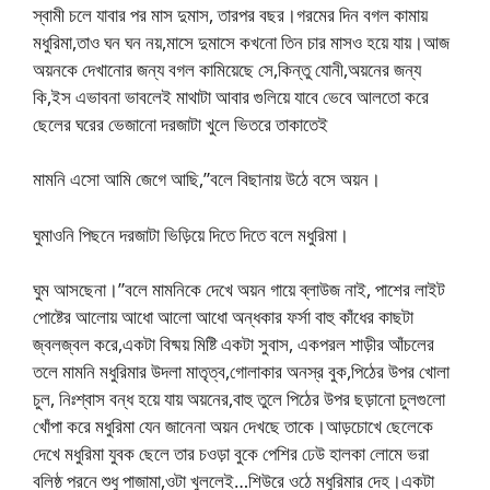
স্বামী চলে যাবার পর মাস দুমাস, তারপর বছর।গরমের দিন বগল কামায়
মধুরিমা,তাও ঘন ঘন নয়,মাসে দুমাসে কখনো তিন চার মাসও হয়ে যায়।আজ
অয়নকে দেখানোর জন্য বগল কামিয়েছে সে,কিন্তু যোনী,অয়নের জন্য
কি,ইস এভাবনা ভাবলেই মাথাটা আবার গুলিয়ে যাবে ভেবে আলতো করে
ছেলের ঘরের ভেজানো দরজাটা খুলে ভিতরে তাকাতেই
মামনি এসো আমি জেগে আছি,”বলে বিছানায় উঠে বসে অয়ন।
ঘুমাওনি পিছনে দরজাটা ভিড়িয়ে দিতে দিতে বলে মধুরিমা।
ঘুম আসছেনা।”বলে মামনিকে দেখে অয়ন গায়ে ব্লাউজ নাই, পাশের লাইট
পোষ্টের আলোয় আধো আলো আধো অন্ধকার ফর্সা বাহু কাঁধের কাছটা
জ্বলজ্বল করে,একটা বিষ্ময় মিষ্টি একটা সুবাস, একপরল শাড়ীর আঁচলের
তলে মামনি মধুরিমার উদলা মাতৃত্ব,গোলাকার অনস্র বুক,পিঠের উপর খোলা
চুল, নিঃশ্বাস বন্ধ হয়ে যায় অয়নের,বাহু তুলে পিঠের উপর ছড়ানো চুলগুলো
খোঁপা করে মধুরিমা যেন জানেনা অয়ন দেখছে তাকে।আড়চোখে ছেলেকে
দেখে মধুরিমা যুবক ছেলে তার চওড়া বুকে পেশির ঢেউ হালকা লোমে ভরা
বলিষ্ঠ পরনে শুধু পাজামা,ওটা খুললেই…শিউরে ওঠে মধুরিমার দেহ।একটা