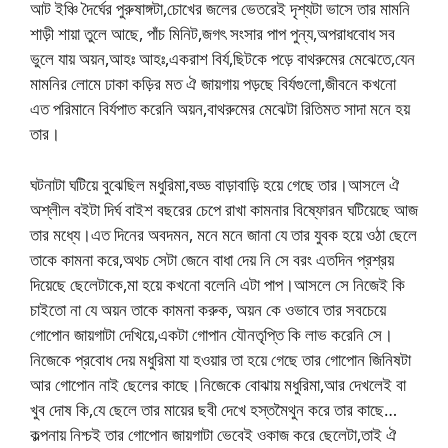
আট ইঞ্চি দৈর্ঘের পুরুষাঙ্গটা,চোখের জলের ভেতরেই দৃশ্যটা ভাসে তার মামনি
শাড়ী শায়া তুলে আছে, পাঁচ মিনিট,জগৎ সংসার পাপ পুন্য,অপরাধবোধ সব
ভুলে যায় অয়ন,আহঃ আহঃ,একরাশ বির্য,ছিটকে পড়ে বাথরুমের মেঝেতে,যেন
মামনির লোমে ঢাকা কড়ির মত ঐ জায়গায় পড়ছে বির্যগুলো,জীবনে কখনো
এত পরিমানে বির্যপাত করেনি অয়ন,বাথরুমের মেঝেটা রিতিমত সাদা মনে হয়
তার।
ঘটনাটা ঘটিয়ে বুঝেছিল মধুরিমা,বড্ড বাড়াবাড়ি হয়ে গেছে তার।আসলে ঐ
অশ্লীল বইটা দির্ঘ বাইশ বছরের চেপে রাখা কামনার বিষ্ফোরন ঘটিয়েছে আজ
তার মধ্যে।এত দিনের অবদমন, মনে মনে জানা যে তার যুবক হয়ে ওঠা ছেলে
তাকে কামনা করে,অথচ সেটা জেনে বাধা দেয় নি সে বরং এতদিন প্রশ্রয়
দিয়েছে ছেলেটাকে,মা হয়ে কখনো বলেনি এটা পাপ।আসলে সে নিজেই কি
চাইতো না যে অয়ন তাকে কামনা করুক, অয়ন কে ওভাবে তার সবচেয়ে
গোপোন জায়গাটা দেখিয়ে,একটা গোপান যৌনতৃপ্তি কি লাভ করেনি সে।
নিজেকে প্রবোধ দেয় মধুরিমা যা হওয়ার তা হয়ে গেছে তার গোপোন জিনিষটা
আর গোপোন নাই ছেলের কাছে।নিজেকে বোঝায় মধুরিমা,আর দেখলেই বা
খুব দোষ কি,যে ছেলে তার মায়ের ছবী দেখে হস্তমৈথুন করে তার কাছে…
কল্পনায় নিশ্চই তার গোপোন জায়গাটা ভেবেই ওকাজ করে ছেলেটা,তাই ঐ