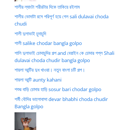
শালীর ল্যাংটা শরীরটার দিকে তাকিয়ে রইলাম
শালীর ভোদাটা রসে পরিপূর্ণ হয়ে গেল sali dulavai choda
chudi
শালী দুলাভাই চুদাচুদি
শালী salike chodar bangla golpo
শালি দুলাভাই চোদাচুদির গল্প and বেয়াইন কে চোদার গপ্ল Shali
dulavai choda chudir bangla golpo
শায়লা আন্টির দুধ খাওয়া। নতুন বাংলা চটি গল্প।
শায়লা আন্টি aunty kahani
শশুর বাড়ি চোদার হাড়ি sosur bari chodar golpo
শর্মী বৌদির ভালোবাসা devar bhabhi choda chudir
Bangla golpo