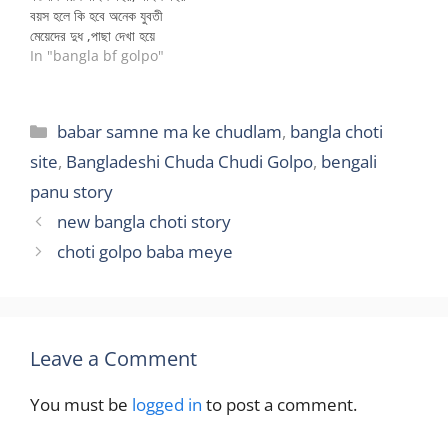
বয়স হলে কি হবে অনেক যুবতী
মেয়েদের দুধ ,পাছা দেখা হয়ে
গিয়েছে।আমার আবার যুবতী
In "bangla bf golpo"
মেয়েদের থাকতেও বয়স্ক মহিলাদের
ওপর টান তা প্রবল।যুবতী মেয়েদের
সাথে অনেকবার ইতি মধেই অভিসারে
Categories
babar samne ma ke chudlam
,
bangla choti
লিপ্ত হয়েছিলাম।মনে বড় আশা ছিল
বেশ ডবগা ডবগা মাই এর…
site
,
Bangladeshi Chuda Chudi Golpo
,
bengali
panu story
new bangla choti story
choti golpo baba meye
Leave a Comment
You must be
logged in
to post a comment.