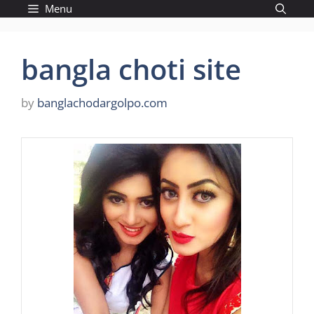
Skip
Menu
to
content
bangla choti site
by
banglachodargolpo.com