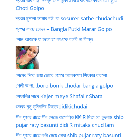
শ্বশুর তার বাড়া সম্পূর্ন গুদে ঢুকিয়ে দিয়ে বীর্যপাত করে-Bangla
Choti Golpo
শ্বশুর চুদলো আমার বউ কে sosurer sathe chudachudi
শ্বশুর কাছে চোদন – Bangla Putki Marar Golpo
শোন আজকে যা হলো তা কাওকে বলবি না কিন্ত
শেষের দিকে জয়া জোরে জোরে অনেকক্ষন শিৎকার করলো
শেলী আপা…boro bon k chodar bangla golpo
শেফালির সাথে Kejer meye Shafalir Shata
শুভ্রর নুনু মুন্নিদির ভিতরেdidikichudai
শীব পুজার রাতে শীব সেজে বাসোন্তি দিদি R মিতা কে চুদলাম shib
pujar raty basunti didi R mitaka chud lam
শীব পুজার রাতে কচী মেয়ে চোদা shib pujar raty basunti