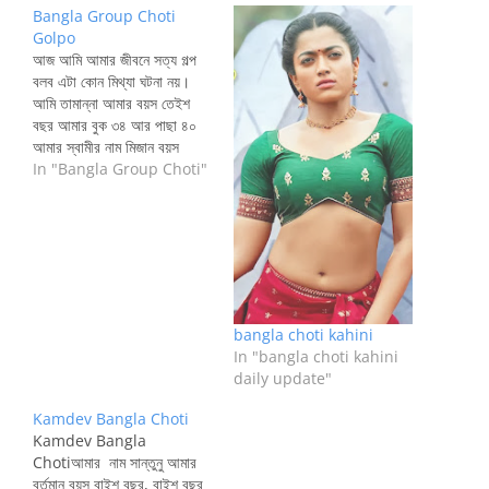
Bangla Group Choti
Golpo
আজ আমি আমার জীবনে সত্য গল্প
বলব এটা কোন মিথ্যা ঘটনা নয়।
আমি তামান্না আমার বয়স তেইশ
বছর আমার বুক ৩৪ আর পাছা ৪০
আমার স্বামীর নাম মিজান বয়স
বত্রিশ বছর আমরা দুজন প্রেম করে
In "Bangla Group Choti"
বিয়ে করি দুই বছর আগে। প্রথমে
এক সাথে দুজনে কলেজে লেখাপড়া
করার সুবাদে একজন আরেক জনের…
bangla choti kahini
In "bangla choti kahini
daily update"
Kamdev Bangla Choti
Kamdev Bangla
Chotiআমার নাম সান্তুনু আমার
বর্তমান বয়স বাইশ বছর, বাইশ বছর