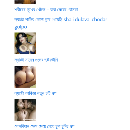
শরীরের সুখের খোঁজে – বাবা মেয়ের যৌনতা
ল্যাংটা শালির ভোদা চুষে খেয়েছি shali dulavai chodar
golpo
ল্যাংটা মায়ের গুদের ছটফটানি
ল্যাংটা কাকিমা নতুন চটি গল্প
লেসবিয়ান সেক্স মেয়ে মেয়ে চুদা চুদির গল্প