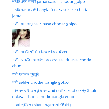
শাশুড়ি চোদা জামাই jamai sasuri chodar golpo
শাশুড়ি চোদা জামাই bangla font sasuri ke choda
jamai
শালীর সাদা পাছা salir pasa chodar golpo
শালীর ল্যাংটা শরীরটার দিকে তাকিয়ে রইলাম
শালীর ভোদাটা রসে পরিপূর্ণ হয়ে গেল sali dulavai choda
chudi
শালী দুলাভাই চুদাচুদি
শালী salike chodar bangla golpo
শালি দুলাভাই চোদাচুদির গল্প and বেয়াইন কে চোদার গপ্ল Shali
dulavai choda chudir bangla golpo
শায়লা আন্টির দুধ খাওয়া। নতুন বাংলা চটি গল্প।