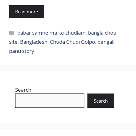
Read more
Categories
babar samne ma ke chudlam
,
bangla choti
site
,
Bangladeshi Chuda Chudi Golpo
,
bengali
panu story
Search
Search