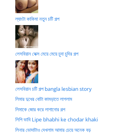
ল্যাংটা কাকিমা নতুন চটি গল্প
লেসবিয়ান সেক্স মেয়ে মেয়ে চুদা চুদির গল্প
লেসবিয়ান চটি গল্প bangla lesbian story
লিমার দুধের বোটা কামড়াতে লাগলাম
লিমাকে জোর করে লাগানোর গল্প
লিপি ভাবি Lipe bhabhi ke chodar khaki
লিনার ভোদাটাও দেখলাম আমার চেয়ে অনেক বড়