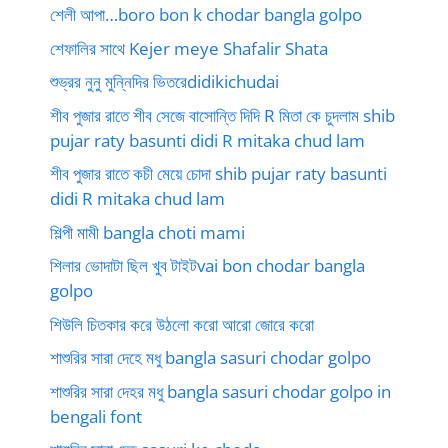
শেলী আপা…boro bon k chodar bangla golpo
শেফালির সাথে Kejer meye Shafalir Shata
শুভ্রর নুনু মুন্নিদির ভিতরেdidikichudai
শীব পুজার রাতে শীব সেজে বাসোন্তি দিদি R মিতা কে চুদলাম shib
pujar raty basunti didi R mitaka chud lam
শীব পুজার রাতে কচী মেয়ে চোদা shib pujar raty basunti
didi R mitaka chud lam
শিল্পী মামী bangla choti mami
শিলার ভোদাটা ছিল খুব টাইটvai bon chodar bangla
golpo
শিউলি চিতকার করে উঠলো করো আরো জোরে করো
শাশুরির সারা দেহে মধু bangla sasuri chodar golpo
শাশুরির সারা দেহর মধু bangla sasuri chodar golpo in
bengali font