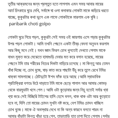
তৃতীয় আক্রমনের জন্য প্রস্তুত হতে লাগলাম এমন সময় আবার মায়ের
আর্ত চিৎকারে ঘুরে দেখি, সর্বাঙ্গে ঘা ওলা কদাকার লোকটা মাকে জড়িয়ে ধরতে
যাচ্ছে, কুকুরটার কথা ভুলে এক লাফে লোকটাকে মারলাম এক ঘুষি।
paribarik choti golpo
লোকটা ঘুরে গিয়ে পড়ল, কুকুরটা সেই সময় ওই জায়গায় এসে পড়ায় কুকুরটার
উপর পড়ল লোকটা। আমি তখনি পেছনে একটা তীব্র বেদনা অনুভব করলাম
আর কিছু মনে নেই। যখন জ্ঞান ফিরল চোখ খুলতেই দেখতে পেলাম মাকে
বাধন মুক্ত করে মেঝেতে হামাগুড়ি দেবার মত করে বসান হয়েছে, মায়ের
পেছনে টমি তার শরীরের নিচের দিকটা নাড়িয়ে চলেছে। মা কিন্তু আর তেমন
বাঁধা দিচ্ছে না, চোখ বুজে, ঘাড় কাত করে পাছাটা উঁচু করে তুলে রেখে টমির
ধাক্কা সামলাচ্ছে। ঠোটদুটো ঈশদ ফাঁক হয়ে আছে।আমি স্বাভাবিক
প্রতিক্রিয়া বশতঃ উঠে দাড়াতে টমি মাকে ছেড়ে পালাল আর আমার কোমড়
থেকে বারমুডাটা খসে গেল। আমি ওটা কুড়োবার জন্য নিচু হতেই সর্দার খ্যা
খ্যা করে সেই বিচ্ছিরি টাইপের হাসি হেসে বলল, থাক থাক ওটা আর কুড়োতে
হবে না, দিলি তো মায়ের চোদন সুখটা নষ্ট করে, বেশ টমির চোদন খাচ্ছিল
চোখ বুজে। মাকে ঐ অবস্থায় দেখে না কি অন্য কারনে বলতে পারব না
আমার বাঁড়াটা কিন্তু খাঁড়া হয়ে গেল, তাড়াতাড়ি হাত চাপা দিতে গেলাম।সর্দার