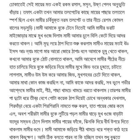
ঢোকাতেই সেই মায়ের মত একই রকম রসাল, মসৃন, উষ্ণ পেলব অনুভুতি
বাঁড়ায়। তফাৎ একটা তখন আমার তলপেটের কাছে মায়ের পাছার তলতলে
স্পর্শ ছিল এখন মামীর চর্বিযুক্ত নরম তলপেট ও তার নীচে রেশম কোমল
বালের সড়সুড়ি।মামী আমাকে বুকে টেনে নিতেই আমি মামীর ভরাট
মাইজোড়ার মাঝে মুখ গুজে দিলাম মামী আমার চুলে বিলি কেটে দিয়ে আদর
করতে থাকল। আমি মৃদু লয়ে ঠাপ দিতে শুরু করলাম মামীও মায়ের মতই ঊঃ
ইসস আঃ ন্যাঃ মাগো মার আরো জোরে ঠাপাঃ বলে আমাকে চুমু খেতে থাকল,
কখনো আমার বুকে ঠোট বোলাতে থাকল, আমি আবেগে মামীর পীঠের নীচে
হাত চালিয়ে দিয়ে বুকে জড়িয়ে নিয়ে মামীর মুখে জিভ ভরে চুষতে, চাটতে
লাগলাম, মামীও উম উম করে আমার জিভ, মুখগহবর চেটে দিতে থাকল,
আমার মাথা কোন কাজ করছিল না, আমি কাকে আদর করছি, সব ভুলে গভীর
আশ্লেষে মামীর মাই, পীঠ, পাছা খামচে খামচে ধরতে থাকলাম।তারপর মামীর
পা দুটো ধরে তীব্র বেগে গোটা কয়েক ঠাপ দিয়েই চোখে অন্ধকার দেখলাম,
শিরদাঁড়া বেয়ে একটা শিরশিরানি নামতে শুরু করল, হাত পায়ের জোর কমে
এল, অবশ শরীরটা মামীর বুকে লুটিয়ে পড়ল মামীর ঘাড়ে মুখ গুজে বাড়াটা
যতদূর সম্ভব ঠেলে দিলাম মামীর পায়ের ফাঁকে, ঝিনকি দিয়ে বীর্য উগরে দিতে
থাকলাম মামীর গুদে। মামী আমাকে জড়িয়ে পীঠ খামচে ধরে শক্ত কাঠ হয়ে
থাকল কিছুক্ষণ। আমি ঠিক বলতে পারব না কি হচ্ছিল তখন শুধু বুঝতে