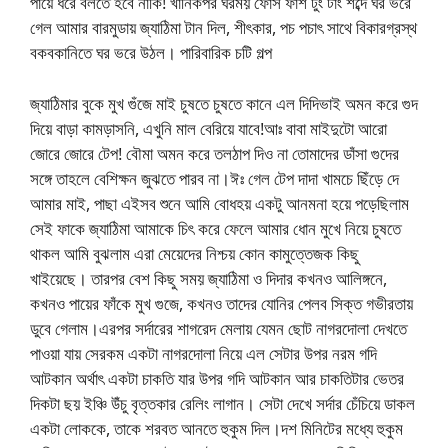
পায়ে ধরে বলতে হবে নাকি! খানিকপর ঘরময় ফোঁস ফাঁশ টুং টাং শব্দে ঘর ভরে
গেল আমার বারমুডায় জ্যাঠিমা টান দিল, শীৎকার, পচ পচাৎ সাথে বিকারগ্রস্থ
বকবকানিতে ঘর ভরে উঠল। পারিবারিক চটি গল্প
জ্যাঠিমার বুকে মুখ গুঁজে মাই চুষতে চুষতে কানে এল দিদিভাই অমন করে গুদ
দিয়ে বাড়া কামড়াসনি, এখুনি মাল বেরিয়ে যাবে!আঃ বাবা মাইদুটো আরো
জোরে জোরে টেপ! বৌমা অমন করে তলঠাপ দিও না তোমাদের ডাঁসা গুদের
সঙ্গে তাহলে বেশিক্ষন জুঝতে পারব না।ঈঃ গেল টেপ দাদা খামচে ছিঁড়ে দে
আমার মাই, পাছা এইসব শুনে আমি বোধহয় একটু আনমনা হয়ে পড়েছিলাম
সেই ফাকে জ্যাঠিমা আমাকে চিৎ করে ফেলে আমার ধোন মুখে নিয়ে চুষতে
থাকল আমি বুঝলাম এরা মেয়েদের নিশ্চয় কোন কামুত্তেজক কিছু
খাইয়েছে। তারপর বেশ কিছু সময় জ্যাঠিমা ও দিদার কখনও আলিঙ্গনে,
কখনও পায়ের ফাঁকে মুখ গুজে, কখনও তাদের যোনির পেলব সিক্ত গভীরতায়
ডুবে গেলাম।এরপর সর্দারের শাগরেদ মেলায় যেমন ছোট নাগরদোলা দেখতে
পাওয়া যায় সেরকম একটা নাগরদোলা নিয়ে এল সেটার উপর নরম গদি
আটকান অর্থাৎ একটা চাকতি যার উপর গদি আটকান আর চাকতিটার ভেতর
দিকটা ছয় ইঞ্চি উঁচু বৃত্তকার রেলিং লাগান। সেটা দেখে সর্দার চেঁচিয়ে ডাকল
একটা লোককে, তাকে শরবত আনতে হুকুম দিল।দশ মিনিটের মধ্যে হুকুম