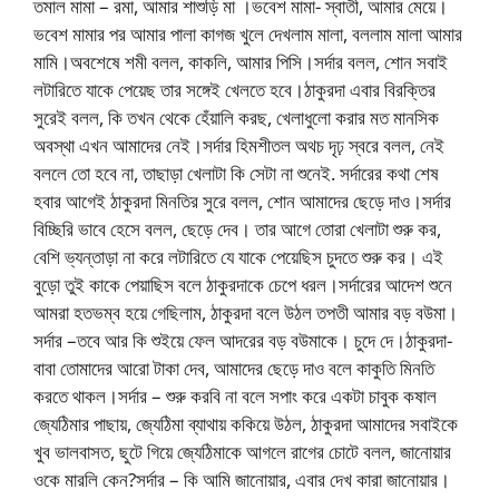
তমাল মামা – রমা, আমার শাশুড়ি মা ।ভবেশ মামা- স্বাতী, আমার মেয়ে।
ভবেশ মামার পর আমার পালা কাগজ খুলে দেখলাম মালা, বললাম মালা আমার
মামি।অবশেষে শমী বলল, কাকলি, আমার পিসি।সর্দার বলল, শোন সবাই
লটারিতে যাকে পেয়েছ তার সঙ্গেই খেলতে হবে।ঠাকুরদা এবার বিরক্তির
সুরেই বলল, কি তখন থেকে হেঁয়ালি করছ, খেলাধুলো করার মত মানসিক
অবস্থা এখন আমাদের নেই।সর্দার হিমশীতল অথচ দৃঢ় স্বরে বলল, নেই
বললে তো হবে না, তাছাড়া খেলাটা কি সেটা না শুনেই. সর্দারের কথা শেষ
হবার আগেই ঠাকুরদা মিনতির সুরে বলল, শোন আমাদের ছেড়ে দাও।সর্দার
বিচ্ছিরি ভাবে হেসে বলল, ছেড়ে দেব। তার আগে তোরা খেলাটা শুরু কর,
বেশি ভ্যন্তাড়া না করে লটারিতে যে যাকে পেয়েছিস চুদতে শুরু কর। এই
বুড়ো তুই কাকে পেয়াছিস বলে ঠাকুরদাকে চেপে ধরল।সর্দারের আদেশ শুনে
আমরা হতভম্ব হয়ে গেছিলাম, ঠাকুরদা বলে উঠল তপতী আমার বড় বউমা।
সর্দার –তবে আর কি শুইয়ে ফেল আদরের বড় বউমাকে। চুদে দে।ঠাকুরদা-
বাবা তোমাদের আরো টাকা দেব, আমাদের ছেড়ে দাও বলে কাকুতি মিনতি
করতে থাকল।সর্দার – শুরু করবি না বলে সপাং করে একটা চাবুক কষাল
জ্যেঠিমার পাছায়, জ্যেঠিমা ব্যাথায় ককিয়ে উঠল, ঠাকুরদা আমাদের সবাইকে
খুব ভালবাসত, ছুটে গিয়ে জ্যেঠিমাকে আগলে রাগের চোটে বলল, জানোয়ার
ওকে মারলি কেন?সর্দার – কি আমি জানোয়ার, এবার দেখ কারা জানোয়ার।