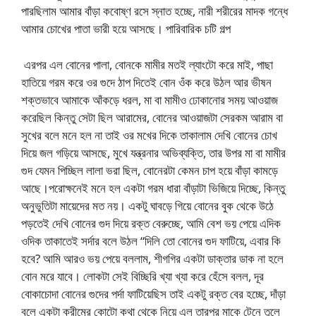
পারছিলাম আমার বাঁড়া কবোষ্ণ রসে স্নাত হচ্ছে, নারী শরীরের মাদক গন্ধে
আমার চোখের পাতা ভারী হয়ে আসছে। পারিবারিক চটি গল্প
এরপর এল বোনের পালা, বোনকে মামীর মতই ল্যাংটো করে মাই, পাছা
হাতিয়ে গরম করে ওর গুদে ঠাপ দিতেই বোন ওঁক করে উঠল আর ভীষন
শক্তভাবে আমাকে আঁকড়ে ধরল, মা বা মামীও ঢোকানোর সময় আওয়াজ
করেছিল কিন্তু সেটা ছিল আরামের, বোনের আওয়াজটা সেরকম আরাম বা
সুখের বলে মনে হল না তাই ওর মখের দিকে তাকালাম দেখি বোনের চোখ
দিয়ে জল গড়িয়ে আসছে, মুখে যন্ত্রনার অভিব্যক্তি, তার উপর মা বা মামীর
গুদ যেমন পিচ্ছিল লালা ভরা ছিল, বোনেরটা কেমন চাপ হয়ে বাঁড়া কামড়ে
আছে।পরোক্ষনেই মনে হল একটা গরম ধারা বাঁড়াটা ভিজিয়ে দিচ্ছে, কিন্তু
অনুভুতিটা মায়েদের মত নয়। একটু ঘাবড়ে গিয়ে বোনের বুক থেকে উঠে
পড়তেই দেখি বোনের গুদ দিয়ে রক্ত বেরুচ্ছে, আমি বেশ ভয় পেয়ে এদিক
ওদিক তাকাতেই সর্দার বলে উঠল “দিলি তো বোনের গুদ ফাটিয়ে, এবার কি
হবে? আমি আরও ভয় পেয়ে বললাম, শীগগির একটা ডাক্তার ডাক না হলে
বোন মরে যাবে। লোকটা সেই বিচ্ছিরি খ্যা খ্যা করে হেঁসে বলল, দূর
বোকাচোদা বোনের গুদের পর্দা ফাটিয়েছিস তাই একটু রক্ত বের হচ্ছে, দাঁড়া
বলে একটা ক্রীমের কোটো কথা থেকে নিয়ে এল তারপর মাকে টেনে তুলে