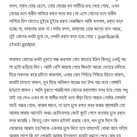
বলল, দ্যাখ তোর ছেলে, তোর মেয়ের গুদ ফাটিয়ে ভয় পেয়ে গেছে, এখন
মেয়ের গুদে ক্রীম মাখিয়ে রক্ত বন্ধ কর।মা এসে বোনের গুদে ক্রীম
লাগিয়ে দিল তাতেও চুইয়ে চুইয়ে রক্ত বেরুচ্ছিল আমি বললাম, রক্ত বন্ধ
হচ্ছে না, ডাক্তার ডাক না।সর্দার বলল, ডাক্তার তোর জন্যে বসে আছে,
তুই বোনের গুদটা চুষে দে, দেখবি রক্ত বন্ধ হয়ে গেছে। paribarik
choti golpo
কথামত বোনের গুদটা চুষতে শুরু করলাম বোন কাতরে উঠল কিন্তু একটু পর
পা দুটো ছড়িয়ে দিল। আমি বেশি জায়গা পেয়ে জিভটা আরো ভেতরে চালিয়ে
দিয়ে লকলক করে চাটতে থাকলাম, এবার বোন শিউরে শিউরে উঠতে থাকল,
মাথাটা চালতে থাকল, মুখ দিয়ে অবিকল মায়ের মত উম্ম আঃ করে গোঙ্গানি
ছাড়তে থাকল। আমি বুঝতে পারছিলাম বোনের রক্তপাত বন্ধ হয়ে গেছে শুধু
তাই নয় সেও এখন মা বা মামীর মতই গুদে বাঁড়া নিতে পারবে।সর্দার লোকটা
যতই খচ্চর হোক, কায়দা জানে, না হলে চুষে রক্ত বন্ধ করার ব্যাপারটা তো
আমার মাথায় আসেনি অথচ ছোটবেলায় কেটে কুটে গেলে কতবার চুষে রক্ত
বন্ধ করেছি। কিন্তু বোন অমন ছটফট করছে কেন, গুদ চুষে দিলে কি
মেয়েদের আরাম হয়?মাকে একবার চুষে দিতে হবে তাহলেই বোঝা যাবে সত্যি
আরাম লাগে কি না! লোকটা আমার ইতস্তত ভাবটা বুঝতে পেরে বোধ হয়