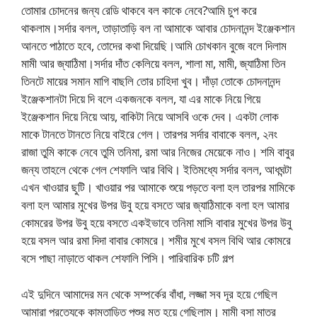
তোমার চোদনের জন্য রেডি থাকবে বল কাকে নেবে?আমি চুপ করে
থাকলাম।সর্দার বলল, তাড়াতাড়ি বল না আমাকে আবার চোদনানন্দ ইঞ্জেকশান
আনতে পাঠাতে হবে, তোদের কথা দিয়েছি।আমি চোখকান বুজে বলে দিলাম
মামী আর জ্যাঠিমা।সর্দার দাঁত কেলিয়ে বলল, শালা মা, মামী, জ্যাঠিমা তিন
তিনটে মায়ের সমান মাগি বাছলি তোর চাহিদা খুব। দাঁড়া তোকে চোদনানন্দ
ইঞ্জেকশানটা দিয়ে দি বলে একজনকে বলল, যা এর মাকে নিয়ে গিয়ে
ইঞ্জেকশান দিয়ে নিয়ে আয়, বাকিটা নিয়ে আসবি ওকে দেব। একটা লোক
মাকে টানতে টানতে নিয়ে বাইরে গেল। তারপর সর্দার বাবাকে বলল, ২নং
রাজা তুমি কাকে নেবে তুমি তনিমা, রমা আর নিজের মেয়েকে নাও। শমি বাবুর
জন্য তাহলে থেকে গেল শেফালি আর বিথি। ইতিমধ্যে সর্দার বলল, আধঘন্টা
এখন খাওয়ার ছুটি। খাওয়ার পর আমাকে শুয়ে পড়তে বলা হল তারপর মামিকে
বলা হল আমার মুখের উপর উবু হয়ে বসতে আর জ্যাঠিমাকে বলা হল আমার
কোমরের উপর উবু হয়ে বসতে একইভাবে তনিমা মাসি বাবার মুখের উপর উবু
হয়ে বসল আর রমা দিদা বাবার কোমরে। শমীর মুখে বসল বিথি আর কোমরে
বসে পাছা নাড়াতে থাকল শেফালি পিসি। পারিবারিক চটি গল্প
এই দুদিনে আমাদের মন থেকে সম্পর্কের বাঁধা, লজ্জা সব দূর হয়ে গেছিল
আমারা প্রত্যেকে কামতাড়িত পশুর মত হয়ে গেছিলাম। মামী বসা মাত্র