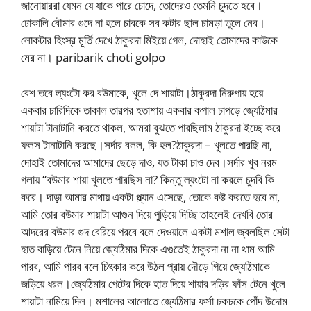
জানোয়াররা যেমন যে যাকে পারে চোদে, তোদেরও তেমনি চুদতে হবে।
ঢোকালি বৌমার গুদে না হলে চাবকে সব কটার ছাল চামড়া তুলে নেব।
লোকটার হিংস্র মূর্তি দেখে ঠাকুরদা মিইয়ে গেল, দোহাই তোমাদের কাউকে
মের না। paribarik choti golpo
বেশ তবে ল্যংটো কর বউমাকে, খুলে দে শায়াটা।ঠাকুরদা নিরুপায় হয়ে
একবার চারিদিকে তাকাল তারপর হতাশায় একবার কপাল চাপড়ে জ্যেঠিমার
শায়াটা টানাটানি করতে থাকল, আমরা বুঝতে পারছিলাম ঠাকুরদা ইচ্ছে করে
ফলস টানাটানি করছে।সর্দার বলল, কি হল?ঠাকুরদা – খুলতে পারছি না,
দোহাই তোমাদের আমাদের ছেড়ে দাও, যত টাকা চাও দেব।সর্দার খুব নরম
গলায় “বউমার শায়া খুলতে পারছিস না? কিন্তু ল্যংটো না করলে চুদবি কি
করে। দাড়া আমার মাথায় একটা প্ল্যান এসেছে, তোকে কষ্ট করতে হবে না,
আমি তোর বউমার শায়াটা আগুন দিয়ে পুড়িয়ে দিচ্ছি তাহলেই দেখবি তোর
আদরের বউমার গুদ বেরিয়ে পরবে বলে দেওয়ালে একটা মশাল জ্বলছিল সেটা
হাত বাড়িয়ে টেনে নিয়ে জ্যেঠিমার দিকে এগুতেই ঠাকুরদা না না থাম আমি
পারব, আমি পারব বলে চিৎকার করে উঠল প্রায় দৌড়ে গিয়ে জ্যেঠিমাকে
জড়িয়ে ধরল।জ্যেঠিমার পেটের দিকে হাত দিয়ে শায়ার দড়ির ফাঁস টেনে খুলে
শায়াটা নামিয়ে দিল। মশালের আলোতে জ্যেঠিমার ফর্সা চকচকে পোঁদ উদোম