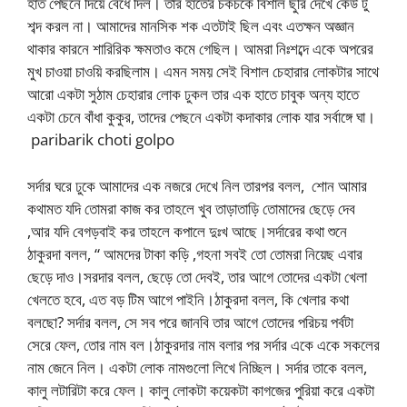
হাত পেছনে দিয়ে বেঁধে দিল। তার হাতের চকচকে বিশাল ছুরি দেখে কেউ টু
শব্দ করল না। আমাদের মানসিক শক এতটাই ছিল এবং এতক্ষন অজ্ঞান
থাকার কারনে শারিরিক ক্ষমতাও কমে গেছিল। আমরা নিঃশব্দে একে অপরের
মুখ চাওয়া চাওয়ি করছিলাম। এমন সময় সেই বিশাল চেহারার লোকটার সাথে
আরো একটা সুঠাম চেহারার লোক ঢুকল তার এক হাতে চাবুক অন্য হাতে
একটা চেনে বাঁধা কুকুর, তাদের পেছনে একটা কদাকার লোক যার সর্বাঙ্গে ঘা।
paribarik choti golpo
সর্দার ঘরে ঢুকে আমাদের এক নজরে দেখে নিল তারপর বলল, শোন আমার
কথামত যদি তোমরা কাজ কর তাহলে খুব তাড়াতাড়ি তোমাদের ছেড়ে দেব
,আর যদি বেগড়বাই কর তাহলে কপালে দুঃখ আছে।সর্দারের কথা শুনে
ঠাকুরদা বলল, “ আমদের টাকা কড়ি ,গহনা সবই তো তোমরা নিয়েছ এবার
ছেড়ে দাও।সরদার বলল, ছেড়ে তো দেবই, তার আগে তোদের একটা খেলা
খেলতে হবে, এত বড় টিম আগে পাইনি।ঠাকুরদা বলল, কি খেলার কথা
বলছো? সর্দার বলল, সে সব পরে জানবি তার আগে তোদের পরিচয় পর্বটা
সেরে ফেল, তোর নাম বল।ঠাকুরদার নাম বলার পর সর্দার একে একে সকলের
নাম জেনে নিল। একটা লোক নামগুলো লিখে নিচ্ছিল। সর্দার তাকে বলল,
কালু লটারিটা করে ফেল। কালু লোকটা কয়েকটা কাগজের পুরিয়া করে একটা