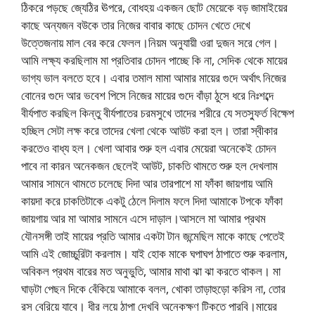
ঠিকরে পড়ছে জ্যেঠির ঊপরে, বোধহয় একজন ছোট মেয়েকে বড় জামাইয়ের
কাছে অন্যজন বউকে তার নিজের বাবার কাছে চোদন খেতে দেখে
উত্তেজনায় মাল বের করে ফেলল।নিয়ম অনুযায়ী ওরা দুজন সরে গেল।
আমি লক্ষ্য করছিলাম মা প্রতিবার চোদন পাচ্ছে কি না, সেদিক থেকে মায়ের
ভাগ্য ভাল বলতে হবে। এবার তমাল মামা আমার মায়ের গুদে অর্থাৎ নিজের
বোনের গুদে আর ভবেশ পিসে নিজের মায়ের গুদে বাঁড়া ঠুসে ধরে নিঃশব্দে
বীর্যপাত করছিল কিন্তু বীর্যপাতের চরমসুখে তাদের শরীরে যে সতস্ফুর্ত বিক্ষেপ
হচ্ছিল সেটা লক্ষ করে তাদের খেলা থেকে আউট করা হল। তারা স্বীকার
করতেও বাধ্য হল। খেলা আবার শুরু হল এবার মেয়েরা অনেকেই চোদন
পাবে না কারন অনেকজন ছেলেই আউট, চাকতি থামতে শুরু হল দেখলাম
আমার সামনে থামতে চলেছে দিদা আর তারপাশে মা ফাঁকা জায়গায় আমি
কায়দা করে চাকতিটাকে একটু ঠেলে দিলাম ফলে দিদা আমাকে টপকে ফাঁকা
জায়গায় আর মা আমার সামনে এসে দাড়াল।আসলে মা আমার প্রথম
যৌনসঙ্গী তাই মায়ের প্রতি আমার একটা টান জন্মেছিল মাকে কাছে পেতেই
আমি এই জোচ্চুরিটা করলাম। যাই হোক মাকে ঘপাঘপ ঠাপাতে শুরু করলাম,
অবিকল প্রথম বারের মত অনুভুতি, আমার মাথা ঝা ঝা করতে থাকল। মা
ঘাড়টা পেছন দিকে বেঁকিয়ে আমাকে বলল, খোকা তাড়াহুড়ো করিস না, তোর
রস বেরিয়ে যাবে। ধীর লয়ে ঠাপা দেখবি অনেকক্ষণ টিকতে পারবি।মায়ের