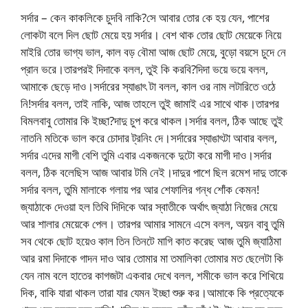
সর্দার – কেন কাকলিকে চুদবি নাকি?সে আবার তোর কে হয় যেন, পাশের
লোকটা বলে দিল ছোট মেয়ে হয় সর্দার। বেশ থাক তোর ছোট মেয়েকে নিয়ে
মাইরি তোর ভাগ্য ভাল, কাল বড় বৌমা আজ ছোট মেয়ে, বুড়ো বয়সে চুদে নে
প্রান ভরে।তারপরই দিদাকে বলল, তুই কি করবি?দিদা ভয়ে ভয়ে বলল,
আমাকে ছেড়ে দাও।সর্দারের স্যাঙাৎ টা বলল, কাল ওর নাম লটারিতে ওঠে
নি!সর্দার বলল, তাই নাকি, আজ তাহলে তুই জামাই এর সাথে থাক।তারপর
বিমলবাবু তোমার কি ইচ্ছা?দাদু চুপ করে থাকল।সর্দার বলল, ঠিক আছে তুই
নাতনি মতিকে ভাল করে চোদার ট্রনিং দে।সর্দারের স্যাঙাৎটা আবার বলল,
সর্দার এদের মাগী বেশি তুমি এবার একজনকে দুটো করে মাগী দাও।সর্দার
বলল, ঠিক বলেছিস আজ আবার টমি নেই।দাদুর পাশে ছিল রমেশ দাদু তাকে
সর্দার বলল, তুমি মালাকে গলায় পর আর শেফালির গন্ধ শোঁক কেমন!
জ্যাঠাকে দেওয়া হল তিথি দিদিকে আর স্বাতীকে অর্থাৎ জ্যাঠা নিজের মেয়ে
আর শালার মেয়েকে পেল। তারপর আমার সামনে এসে বলল, অয়ন বাবু তুমি
সব থেকে ছোট হয়েও কাল তিন তিনটে মাগি কাত করেছ আজ তুমি জ্যাঠিমা
আর রমা দিদাকে গাদন দাও আর তোমার মা তমালিকা তোমার মত ছেলেটা কি
যেন নাম বলে হাতের কাগজটা একবার দেখে বলল, শমীকে ভাল করে শিখিয়ে
দিক, বাকি যারা থাকল তারা যার যেমন ইচ্ছা শুরু কর।আমাকে কি প্রত্যেকে