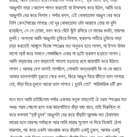
আঙুলটা নাড়া।আদেশ পালন করতেই মা উম্মম্মম্ম করে উঠল, আমি ভয়ে
আঙুলটা বের করে নিলাম। সর্দার বলল, এই বোকাচোদা আঙুল বের করে
নিলি কেন?মায়ের লাগছে যে! দূর বোকাচোদা ওটা আরামে তোর মা বুলি
ছাড়ছিল, নে নে ঢোকা, ভাল করে ঘেঁটে ঘুঁটে রসিয়ে নে মায়ের গুদটা, তারপর
চুদবি। অগত্যা আমি আঙুলটা ঢুকিয়ে দিলাম, ক্রমশঃ গভীরে ঢুকিয়ে নাড়া
চাড়া করতেই আঙ্গুলে ভিজে স্পঞ্জের মত অনুভব হতে লাগল, মা ইসস উমম
মাগো অ্যাঁ করে সমানে গোঙ্গাচ্ছিল এবার পা দুটো ক্রমশ ছড়াতে লাগল।
আমি নাড়ানোর বেগ বাড়াতেই পাতলা হড়হড়ে রসে জায়গাটা ভরে উঠতে
লাগল। আমার বেশ ভালই লাগছিল, লোকটা অন্তরযামি কি না কে জানে
আমার ভাললাগাটা বুঝতে পেরে বলল, কিরে আঙুল দিয়ে ঘাঁটতে ভাল লাগছে
তো, বাঁড়া দিয়ে চুদতে আরো ভাল লাগবে। চুদবি তো? পারিবারিক চটি গল্প
মনে মনে আমি চাইছিলাম সর্দার একবার বলুক তাহলেই ঐ নরম স্পঞ্জের মত
অথচ গরম পেছলা রসে ভরা জায়গাটাতে বাঁড়া ঘষা যাবে, তাই দিরুক্তি না
করে বললাম “হ্যাঁ চুদব” আঙুলটা বের করে বাঁড়াটা আন্দাজ মত ঠেকালাম
মায়ের গুদে তারপর সর্দারকে আর লাথি মারার সুযোগ না দিয়ে নিজেই ঠেলা
মারলাম, পচ করে একটা আওয়াজ করে বাঁড়াটা একটু ঢুকল, আবার একটু