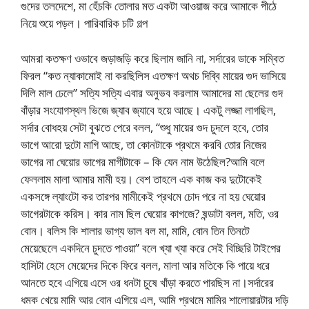
গুদের তলদেশে, মা হেঁচকি তোলার মত একটা আওয়াজ করে আমাকে পীঠে
নিয়ে শুয়ে পড়ল। পারিবারিক চটি গল্প
আমরা কতক্ষণ ওভাবে জড়াজড়ি করে ছিলাম জানি না, সর্দারের ডাকে সম্বিত
ফিরল “কত ন্যাকামোই না করছিলিস এতক্ষণ অথচ দিব্বি মায়ের গুদ ভাসিয়ে
দিলি মাল ঢেলে” সত্যি সত্যি এবার অনুভব করলাম আমাদের মা ছেলের গুদ
বাঁড়ার সংযোগস্থল ভিজে জ্যাব জ্যাবে হয়ে আছে। একটু লজ্জা লাগছিল,
সর্দার বোধহয় সেটা বুঝতে পেরে বলল, “শুধু মায়ের গুদ চুদলে হবে, তোর
ভাগে আরো দুটো মাগি আছে, তা কোনটাকে প্রথমে করবি তোর নিজের
ভাগের না ঘেয়োর ভাগের মাগীটাকে – কি যেন নাম উঠেছিল?আমি বলে
ফেললাম মালা আমার মামী হয়। বেশ তাহলে এক কাজ কর দুটোকেই
একসঙ্গে ল্যাংটো কর তারপর মামীকেই প্রথমে চোদ পরে না হয় ঘেয়োর
ভাগেরটাকে করিস। কার নাম ছিল ঘেয়োর কাগজে? ষন্ডাটা বলল, মতি, ওর
বোন। বলিস কি শালার ভাগ্য ভাল বল মা, মামি, বোন তিন তিনটে
মেয়েছেলে একদিনে চুদতে পাওয়া” বলে খ্যা খ্যা করে সেই বিচ্ছিরি টাইপের
হাসিটা হেসে মেয়েদের দিকে ফিরে বলল, মালা আর মতিকে কি পায়ে ধরে
আনতে হবে এগিয়ে এসে ওর ধনটা চুষে খাঁড়া করতে পারছিস না।সর্দারের
ধমক খেয়ে মামি আর বোন এগিয়ে এল, আমি প্রথমে মামির শালোয়ারটার দড়ি