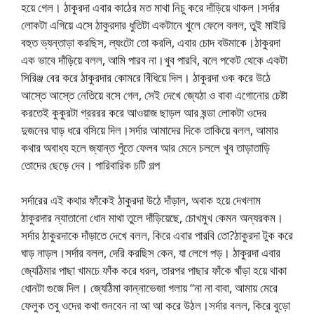
হয়ে গেল। ঠাকুরদা এবার কাঠের মত মাথা নিচু করে দাঁড়িয়ে থাকল।সর্দার
লোকটা এগিয়ে এসে ঠাকুরদার ধুতিটা একটানে খুলে ফেলে বলল, তুই মাইরি
বহুত ভ্যন্তাড়া করছিস, ল্যংটো তো করলি, এবার চোদ বউমাকে।ঠাকুরদা
এক ভাবে দাঁড়িয়ে বলল, আমি পারব না।খুব পারবি, বলে পকেট থেকে একটা
সিরিঞ্জ বের করে ঠাকুরদার কোমরে বিঁধিয়ে দিল। ঠাকুরদা ওক করে উঠে
আস্তে আস্তে নেতিয়ে বসে গেল, সেই দেখে জ্যেঠা ও বাবা এগোনোর চেষ্টা
করতেই কুকুরটা গ্রররর করে আওয়াজ ছাড়ল আর ষন্ডা লোকটা ওদের
দুজনের ঘাড় ধরে বসিয়ে দিল।সর্দার আমাদের দিকে তাকিয়ে বলল, আমার
কথার অবাধ্য হলে জ্যান্ত পুঁতে ফেলব আর মেনে চললে খুব তাড়াতাড়ি
তোদের ছেড়ে দেব। পারিবারিক চটি গল্প
সর্দারের এই কথার ফাঁকেই ঠাকুরদা উঠে দাঁড়াল, অবাক হয়ে দেখলাম
ঠাকুরদার ন্যাতানো ধোন মাথা তুলে দাঁড়িয়েছে, চোখমুখ কেমন অন্যরকম।
সর্দার ঠাকুরদাকে দাঁড়াতে দেখে বলল, কিরে এবার পারবি তো?ঠাকুরদা টুক করে
ঘাড় নাড়ল।সর্দার বলল, দেরি করছিস কেন, যা লেগে পড়। ঠাকুরদা এবার
জ্যেঠিমার পাছা খামচে ফাঁক করে ধরল, তারপর পাছার ফাঁকে খাঁড়া হয়ে থাকা
ধোনটা গুজে দিল। জ্যেঠিমা কান্নাভেজা গলায় “না না বাবা, আমায় মেরে
ফেলুক তবু ওদের কথা শুনবেন না আ আ করে উঠল।সর্দার বলল, কিরে বুড়ো