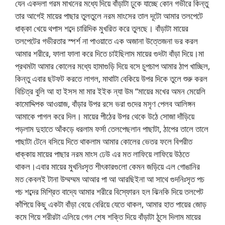
যেন একদলা গরম মাখনের মধ্যে দিয়ে বাঁড়াটা ঢুকে যাচ্ছে কোন গভীরে কিন্তু
তার আগেই মায়ের পাছার তুলতুলে নরম মাংসের তাল দূটো আমার তলপেটে
ধাক্কা খেয়ে থপাস শব্দে চারিদিক মুখরিত করে তুলছে। বাঁড়াটা মায়ের
তলপেটের গভীরতার স্পর্শ না পাওয়াতে এক অজানা উত্তেজনা ভর করল
আমার শরীরে, ফালা ফালা করে দিতে চাইছিলাম মায়ের গুদটা বাঁড়া দিয়ে।মা
প্রথমটা আমার কোলের মধ্যে হামাগুড়ি দিয়ে বসে চুপচাপ আমার ঠাপ খাচ্ছিল,
কিন্তু এবার ছটফট করতে লাগল, মাথাটা বেকিয়ে উপর দিকে তুলে শুরু করল
বিচিত্র বুলি আ হা ইসস মা মার ইইক ন্যা উম “মায়ের মখের অমন মেয়েলি
কামোদ্দিপক আওয়াজ, বাঁড়ার উপর রসে ভরা গুদের মসৃণ পেলব আলিঙ্গন
আমাকে পাগল করে দিল। মায়ের পীঠের উপর থেকে উঠে সোজা দাঁড়িয়ে
পড়লাম দুহাতে আঁকড়ে ধরলাম ফর্সা তেলপেছলান পাছাটা, ঠাপের তালে তালে
পাছাটা টেনে বসিয়ে দিতে থাকলাম আমার কোলের ভেতর ফলে বিপরীত
ধাক্কায় মায়ের পাছার নরম মাংস ঢেউ এর মত লাফিয়ে লাফিয়ে উঠতে
থাকল।এবার মায়ের মুখনিঃসৃত শীৎকারগুলো কেমন জড়িয়ে এল গোঙানির
মত কেবলই টানা উম্মম্মম আআর পা আ আরছিইনা আ সাথে গুদনিঃসৃত পচ
পচ শব্দের মিশ্রিত বাদ্যে আমার শরীরে বিস্ফোরন হল ঝিনকি দিয়ে তলপেট
কাঁপিয়ে কিছু একটা বাঁড়া বেয়ে বেরিয়ে যেতে থাকল, আমার হাত পায়ের জোড়
কমে গিয়ে শরীরটা এলিয়ে গেল শেষ শক্তি দিয়ে বাঁড়াটা ঠুসে দিলাম মায়ের