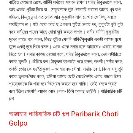
বাটিতে সেগুলো রেখে, বাটিটা সর্দারের সামনে রাখল।সর্দার ঠাকুরদাকে বলল,
আয় একটা পুরিয়া নিয়ে যা। ঠাকুরদাকে তুই তোকারি করাতে আমার খুব রাগ
হচ্ছিল, কিন্তু ষন্ডা মত লোক আর কুকুরটার লাল চোখ দেখে কিছু বলতে
পারছিলাম না। যাই হোক আর দু একজন পুরিয়া নেবার পর, কুকুরটা কুই কুই
করে সর্দারের পায়ের কাছে ঘোরা ঘুরি করতে লাগল। সর্দার বাটিটা কুকুরটার
মুখের কাছে ধরে বলল, কিরে তুইও খেলবি নাকি?কুকুরটা একটা কাগজ মুখে
তুলে একটু দূরে গিয়ে বসল। একে একে সবার হলে আমাকেও একটা কাগজ
নিতে হল। সবার কাগজ নেওয়া হলে, সর্দার ঠাকুরদাকে বলল, দেখ লটারিতে
কাকে তুললি। চেঁচিয়ে বল।ঠাকুরদা কাগজটা পড়ে বলল, তপতী।সর্দার বলল,
তপতী তোর কে হয়?ঠাকুরদা – আমার বড় বৌমা।সর্দার- বেশ, বিমল বাবু তুমি
কাকে তুললে?দাদু বলল, তনিমা আমার ছোট মেয়ে?সর্দার এবার ধমকে উঠল
প্রত্যেককে কি পায়া ধরে জিগ্যেস করতে হবে নাকি। সেই ধমকে জ্যাঠা
বলে উঠল শেফালি আমার বোন।বাবা- তিথি আমার ভাইঝি। পারিবারিক চটি
গল্প
অজাচার পারিবারিক চটি গল্প Paribarik Choti
Golpo