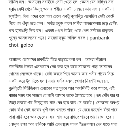
তামিল হল। আমাদের সবাইকে সেটা খেতে হল, কেমন যেন সিদ্ধির মত
স্বাদ সেটা খেয়ে কিন্তু আমার শরীরে একটা চনমনে ভাব এল। একটানা
জ্যাঠিমা, দিদা এদের গুদে মাল ঢেলে একটু ক্লান্তি এসেছিল সেটা কেটে
গিয়ে ধন খাঁড়া হয়ে গেল। সর্দার হুকুম করল মাগীরা নাগরদোলায় চড়ে রেলিং
ধরে হামাগুড়ি দিয়ে বস। একটা গুঞ্জন উঠেই থেমে গেল সর্দারের চাবুকের
শূন্যে আস্ফালনের শব্দে। মায়েরা হুকুম তামিল করল। paribarik
choti golpo
আমাদের ছেলেদের চাকতিটা ঘিরে দাড়াতে বলা হল। আমরা দাঁড়ালে
চাকতিটার উচ্চতা এমনভাবে সেট করা হল যাতে মায়েদের পাছা আমাদের
ধোনের লেভেলে থাকে। সেটা করতে গিয়ে আমার আর শমীর পায়ের নিচে
একটা করে টুল দিতে হল।এবার সর্দার বলল, খেলার নিয়মটা শুনে নে,
ঘুরুন্তিটা মিউজিকাল চেয়ারের মত ঘুরবে আর আধমিনিট করে থামবে, এই
থামার সময় যার সামনে যে মাগি আসবে তাকে ঠাপাতে হবে। গুদ পোঁদ যার যা
ইচ্ছা মারতে পার কিন্তু যার মাল বের হয়ে যাবে সে আঊট। মেয়েদের অবশ্য
কোন বাঁধা নেই যতবার খুশী জল খসাতে পারবে, যে মেয়ে যতবেশি বাঁড়া পাবে
তারা রানি হবে আর ছেলেরা যারা মাল ধরে রাখতে পারবে তারা রাজা হবে।
১নম্বর রাজা আর রানিকে আমি চোদনানন্দ মাদক ইঞ্জেকশান দেব যাতে সারা