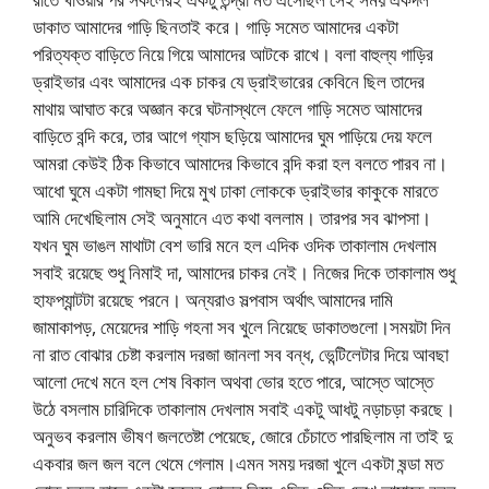
ডাকাত আমাদের গাড়ি ছিনতাই করে। গাড়ি সমেত আমাদের একটা
পরিত্যক্ত বাড়িতে নিয়ে গিয়ে আমাদের আটকে রাখে। বলা বাহুল্য গাড়ির
ড্রাইভার এবং আমাদের এক চাকর যে ড্রাইভারের কেবিনে ছিল তাদের
মাথায় আঘাত করে অজ্ঞান করে ঘটনাস্থলে ফেলে গাড়ি সমেত আমাদের
বাড়িতে বন্দি করে, তার আগে গ্যাস ছড়িয়ে আমাদের ঘুম পাড়িয়ে দেয় ফলে
আমরা কেউই ঠিক কিভাবে আমাদের কিভাবে বন্দি করা হল বলতে পারব না।
আধো ঘুমে একটা গামছা দিয়ে মুখ ঢাকা লোককে ড্রাইভার কাকুকে মারতে
আমি দেখেছিলাম সেই অনুমানে এত কথা বললাম। তারপর সব ঝাপসা।
যখন ঘুম ভাঙল মাথাটা বেশ ভারি মনে হল এদিক ওদিক তাকালাম দেখলাম
সবাই রয়েছে শুধু নিমাই দা, আমাদের চাকর নেই। নিজের দিকে তাকালাম শুধু
হাফপ্যান্টটা রয়েছে পরনে। অন্যরাও সল্পবাস অর্থাৎ আমাদের দামি
জামাকাপড়, মেয়েদের শাড়ি গহনা সব খুলে নিয়েছে ডাকাতগুলো।সময়টা দিন
না রাত বোঝার চেষ্টা করলাম দরজা জানলা সব বন্ধ, ভেন্টিলেটার দিয়ে আবছা
আলো দেখে মনে হল শেষ বিকাল অথবা ভোর হতে পারে, আস্তে আস্তে
উঠে বসলাম চারিদিকে তাকালাম দেখলাম সবাই একটু আধটু নড়াচড়া করছে।
অনুভব করলাম ভীষণ জলতেষ্টা পেয়েছে, জোরে চেঁচাতে পারছিলাম না তাই দু
একবার জল জল বলে থেমে গেলাম।এমন সময় দরজা খুলে একটা ষন্ডা মত