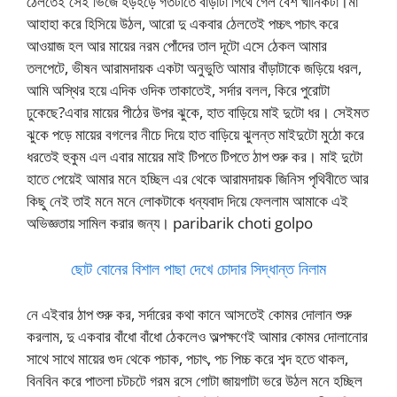
ঠেলতেই সেই ভিজে হড়হড়ে গর্তটাতে বাঁড়াটা গিথে গেল বেশ খানিকটা।মা
আহাহা করে হিসিয়ে উঠল, আরো দু একবার ঠেলতেই পচ্চৎ পচাৎ করে
আওয়াজ হল আর মায়ের নরম পোঁদের তাল দূটো এসে ঠেকল আমার
তলপেটে, ভীষন আরামদায়ক একটা অনুভুতি আমার বাঁড়াটাকে জড়িয়ে ধরল,
আমি অস্থির হয়ে এদিক ওদিক তাকাতেই, সর্দার বলল, কিরে পুরোটা
ঢুকেছে?এবার মায়ের পীঠের উপর ঝুকে, হাত বাড়িয়ে মাই দুটো ধর। সেইমত
ঝুকে পড়ে মায়ের বগলের নীচে দিয়ে হাত বাড়িয়ে ঝুলন্ত মাইদুটো মুঠো করে
ধরতেই হুকুম এল এবার মায়ের মাই টিপতে টিপতে ঠাপ শুরু কর। মাই দুটো
হাতে পেয়েই আমার মনে হচ্ছিল এর থেকে আরামদায়ক জিনিস পৃথিবীতে আর
কিছু নেই তাই মনে মনে লোকটাকে ধন্যবাদ দিয়ে ফেললাম আমাকে এই
অভিজ্ঞতায় সামিল করার জন্য। paribarik choti golpo
ছোট বোনের বিশাল পাছা দেখে চোদার সিদ্ধান্ত নিলাম
নে এইবার ঠাপ শুরু কর, সর্দারের কথা কানে আসতেই কোমর দোলান শুরু
করলাম, দু একবার বাঁধো বাঁধো ঠেকলেও অল্পক্ষণেই আমার কোমর দোলানোর
সাথে সাথে মায়ের গুদ থেকে পচাক, পচাৎ, পচ পিচ্চ করে শব্দ হতে থাকল,
বিনবিন করে পাতলা চটচটে গরম রসে গোটা জায়গাটা ভরে উঠল মনে হচ্ছিল