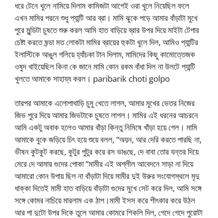
ধরে টেনে খুলে নামিয়ে দিলাম কামিজটা আগেই ওরা খুলে নিয়েছিল ফলে
এখন মামির পরনে শুধু প্যান্টি আর ব্রা। মামি ঝুকে পড়ে আমার বাঁড়াটা মুখে
পুরে মুন্ডিটা চুষতে শুরু করল আমি হাত বাড়িয়ে ব্রার উপর দিয়ে মাইটা টেপার
চেষ্টা করতে ষন্ডা মত লোকটা মামির ব্রায়ের হুকটা খুলে দিল, আমিও প্যান্টির
ইলাস্টিকে আঙুল গলিয়ে হ্যাঁচকা টান দিলাম, মামিদের কিছু কামোত্তেজক
ওষুদ খাইয়েছিল কিনা কে জানে মামি কোন রকম বাঁধা দিল না উলটে প্যান্টি
খুলতে আমাকে সাহায্য করল। paribarik choti golpo
তারপর আমাকে এলোপাথাড়ি চুমু খেতে লাগল, আমার মুখের ভেতর নিজের
জিভ পুরে দিয়ে আমার জিভটাকে চুষতে লাগল। মামির এই ধরনের আচরনে
আমি একটু অবাক হলেও আমার বাঁড়া কিন্তু নিমিষে খাঁড়া হয়ে গেল। মামি
আমাকে বুকে জড়িয়ে চিৎ হয়ে শুয়ে বলল, “অয়ন, আর দেরি করতে পারছি না,
ভীষন কুটকুট করছে, কুটুর পুটুর করে রস ভাঙছে, দে বাবা তোর যন্তর দিয়ে
মেরে দে আমার গুদের পোকা “মামীর এই অশ্লীল আবেদনে সাড়া না দিয়ে
আমারো কোন উপায় ছিল না বাঁড়াটা দিয়ে মামীর দুই উরুর সংযোগস্থলে মৃদু
ধাক্কা দিতেই মামী হাত বাড়িয়ে বাঁড়াটা গুদের মুখে সেট করে দিল, আমি সঙ্গে
সঙ্গে কোমর নাচিয়ে মারলাম এক ঠাপ।মামী ইসস করে শীৎকার করে উঠল
আর পা দুটো উপর দিকে তুলে আমার কোমরে শিকলি দিল, গেদে গেদে পুরোটা