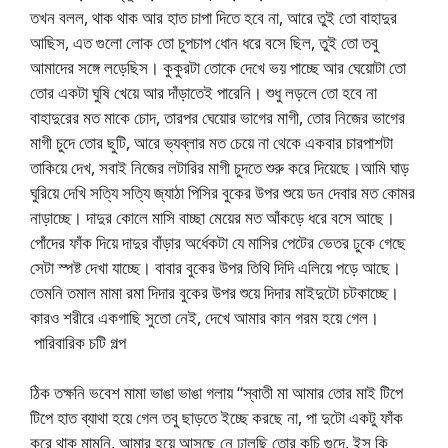
তখন বলল, থাক থাক আর হাত চাপা দিতে হবে না, আরে তুই তো বাহাদুর
আছিস, এত গুলো লোক তো চুপচাপ ধোন ধরে বসে ছিল, তুই তো তবু
আমাদের সঙ্গে লড়েছিস। কুকুরটা তোকে দেখে ভয় পাচ্ছে আর ঘেয়োটা তো
তোর একটা ঘুষি খেয়ে আর দাঁড়াতেই পারেনি। শুধু লড়লে তো হবে না
বাহাদুরের মত মাকে চোদ, তারপর ঘেয়োর ভাগের মাগী, তোর নিজের ভাগের
মাগী চুদে তোর ছুটি, আরে ভ্যব্লার মত চেয়ে না থেকে একবার চারপাশটা
তাকিয়ে দেখ, সবাই নিজের লটারির মাগী চুদতে শুরু করে দিয়েছে।আমি ঘাড়
ঘুরিয়ে দেখি সত্যি সত্যি জ্যাঠা পিসির বুকের উপর শুয়ে ডন দেবার মত কোমর
নাড়াচ্ছে। দাদুর কোলে মাসি বাচ্ছা মেয়ের মত আঁকড়ে ধরে বসে আছে।
পোঁদের ফাঁক দিয়ে দাদুর বাঁড়ার অর্ধেকটা যে মাসির পেটের ভেতর ঢুকে গেছে
সেটা স্পষ্ট দেখা যাচ্ছে। বাবার বুকের উপর তিথি দিদি এলিয়ে পড়ে আছে।
তেমনি তমাল মামা রমা দিদার বুকের উপর শুয়ে দিদার মাইদুটো চটকাচ্ছে।
কারও শরীরে একগাছি সুতো নেই, দেখে আমার কান গরম হয়ে গেল।
পারিবারিক চটি গল্প
ঠিক তক্ষনি ভবেশ মামা ভাঙা ভাঙা গলায় “স্বাতী মা আমার তোর মাই টিপে
টিপে হাত ব্যাথা হয়ে গেল তবু ছাড়তে ইচ্ছে করছে না, পা দুটো একটু ফাঁক
করে থাক মামনি, আমার হয়ে আসছে নে ঢালছি তোর কচি গুদে, ইস কি