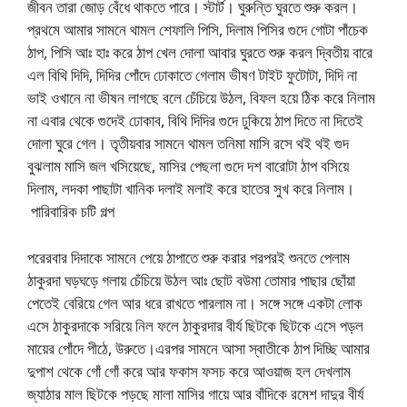
জীবন তারা জোড় বেঁধে থাকতে পারে। স্টার্ট। ঘুরুন্তি ঘুরতে শুরু করল।
প্রথমে আমার সামনে থামল শেফালি পিসি, দিলাম পিসির গুদে গোটা পাঁচেক
ঠাপ, পিসি আঃ হাঃ করে ঠাপ খেল দোলা আবার ঘুরতে শুরু করল দ্বিতীয় বারে
এল বিথি দিদি, দিদির পোঁদে ঢোকাতে গেলাম ভীষণ টাইট ফুটোটা, দিদি না
ভাই ওখানে না ভীষন লাগছে বলে চেঁচিয়ে উঠল, বিফল হয়ে ঠিক করে নিলাম
না এবার থেকে গুদেই ঢোকাব, বিথি দিদির গুদে ঢুকিয়ে ঠাপ দিতে না দিতেই
দোলা ঘুরে গেল। তৃতীয়বার সামনে থামল তনিমা মাসি রসে থই থই গুদ
বুঝলাম মাসি জল খসিয়েছে, মাসির পেছলা গুদে দশ বারোটা ঠাপ বসিয়ে
দিলাম, লদকা পাছাটা খানিক দলাই মলাই করে হাতের সুখ করে নিলাম।
পারিবারিক চটি গল্প
পরেরবার দিদাকে সামনে পেয়ে ঠাপাতে শুরু করার পরপরই শুনতে পেলাম
ঠাকুরদা ঘড়ঘড়ে গলায় চেঁচিয়ে উঠল আঃ ছোট বউমা তোমার পাছার ছোঁয়া
পেতেই বেরিয়ে গেল আর ধরে রাখতে পারলাম না। সঙ্গে সঙ্গে একটা লোক
এসে ঠাকুরদাকে সরিয়ে নিল ফলে ঠাকুরদার বীর্য ছিটকে ছিটকে এসে পড়ল
মায়ের পোঁদে পীঠে, উরুতে।এরপর সামনে আসা স্বাতীকে ঠাপ দিচ্ছি আমার
দুপাশ থেকে গোঁ গোঁ করে আর ফকাস ফসচ করে আওয়াজ হল দেখলাম
জ্যাঠার মাল ছিটকে পড়ছে মালা মাসির গায়ে আর বাঁদিকে রমেশ দাদুর বীর্য