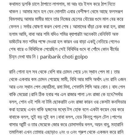
কথামত দুলকি চালে ঠাপাতে লাগলাম, মা আঃ হাঃ ইসস করে ঠাপ নিতে
থাকল। আমার মনে হল যেন দোলাটা এবার বেশীক্ষণ থেমে আছে ফলসরূপ
বিমলদাদু আমার মামীর মানে তার নিজের ছেলের বৌয়ের গুদে মাল বের করে
ফেলল। সর্দার ঘোষণা করল খেলা শেষ। আমাদের বাঁড়া চেক করা হল, রাজা
হলাম আমি, বাবা আর শমি যদিও শমির ব্যাপারটা অনেকটা বেনিফিট অফ
ডাঊটের মত শমির পক্ষে দেওয়া হল কারন ওর বাড়া একটু নেতিয়ে গেলেও
শেষ বারে ও বিথিদিকে পেয়েছিল সেই বিথিদির গুদে বা পোঁদে কোন বীর্যের
চিহ্ন দেখা যায় নি। paribarik choti golpo
রানি গোনা হল সব থেকে বেশি বার চোদন পেয়ে ১নং স্থান পেল মা। তার
থেকে একবার কম চোদন পেয়েছে মামী, বিথি আর মাসি অর্থাৎ ২নং রানি ৩জন
আর ৩নং স্থান পেল জ্যেঠিমা, রমা দিদা, শেফালি পিসি আর বোন। বাদ গেল
বাকি মেয়েরা।রানি ঠিক হবার পর এল রাজার পালা ১নং রাজা কে হবে?সর্দার
বলল, শোন ওই শমি না টমি ছোকরাটা ৩নং রাজা কারন ওর কেসটা কনসিডার
করা হয়েছে এখন বাকি দুজনের মধ্যে টস হোক বলে একটা কয়েন বের করে
বাবাকে বলল, তুই বড় তুই বল।বাবা বলল, হেড কিন্তু পড়ল টেল।পাশের
বাসার আন্টি ও তার মেয়েকে জোর করে চোদাসর্দার বলল, অয়ন বাবু, মহারানি
তমালিকা এখন তোমার এছাড়াও ২নং ও ৩নং গ্রুপ থেকে একজন করে রানি