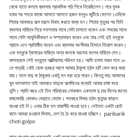
থেকে হাতে কলমে ব্যবসার প্রাথমিক পাঠ শিখে নিয়েছিলেন। পরে যুবক
হবার পর শহরে কাজে আসতে আসতে দুজন বন্ধুও জুটিয়ে ফেলেন।এদিকে
পিতার আবদারে অল্প বয়সে বিবাহ করতে বাধ্য হন। পিতার মৃত্যুর পর তিনি
ব্যবসার দায়িত্ব নিয়ে সফলতার সাথে সেটা চালাতে থকেন এবং সময়ের সাথে
সাথে সেটা আধুনিকীকরণ ও সম্প্রসারন করেন এবং তার সেই দুই বন্ধুকে
গ্রামে এনে প্রতিষ্ঠিত করেন এবং ব্যবসার অংশীদার হিসাবে নিয়োগ করেন।
এক বন্ধুকে ট্রলারের দায়িত্ব অন্য জনকে বরফের কলের দায়িত্ব দেন।
কালক্রমে সেই বন্ধুত্ব আত্মিয়তায় পরিনত হয়। আমি হলাম অয়ন সবে ১৮
তে পড়েছি।যাই হোক দুবছর আগে আমার ঠাকুমা হঠাৎ হার্ট ফেল করে মারা
যায়। ফলে দাদু বা ঠাকুরদা একটু মন মরা হয়ে পরেন। কিন্তু দাদু আমাদের
খুব ভালবাসত তাই আমরাও দাদুকে অল্পদিনের মধ্যেই আবার চাঙ্গা করে
তুলি। প্রতি বছর এই তিন পরিবারের লোকজন একসঙ্গে দু চার দিনের জন্যে
কাছাকাছি কোথাও বেড়াতে যেতাম। গতবছর দিদার হঠাৎ মৃত্যুর কারনে
যাওয়া হই নি। এবার ঠিক হল তারাপীঠ যাওয়া হবে। সেইমত একটা ছোট
বাসে আমরা রওয়ানা দিলাম, বেশ হৈ চৈ করে যাওয়া হচ্ছিল। paribarik
choti golpo
রাতে খাওয়ার পর সকলেরই একটু তন্দ্রা মত এসেছিল সেই সময় একদল