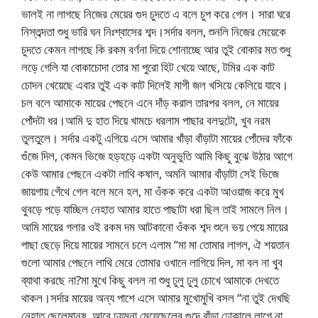
ভালই না লাগছে নিজের মেয়ের গুদ চুদতে এ বলে চুপ করে গেল। সারা ঘরে
নিস্তব্দতা শুধু ভারি ঘন নিঃশ্বাসের শব্দ।সর্দার বলল, শুনলি নিজের মেয়েকে
চুদতে কেমন লাগছে কি রকম বর্ণনা দিয়ে শোনাচ্ছে আর তুই বোকার মত শুধু
লড়ে গেলি যা বোকাচোদা তোর মা পুরো হিট খেয়ে আছে, টমির এক কাট
চোদন খেয়েছে এবার তুই এক কাট দিলেই মাগী জল খসিয়ে কেলিয়ে যাবে।
চল বলে আমাকে মায়ের পেছনে এনে দাঁড় করাল তারপর বলল, নে মায়ের
পোঁদটা ধর।আমি দু হাত দিয়ে খামচে ধরলাম পাছার বলদুটো, খুব নরম
তুলতুলে। সর্দার একটু এগিয়ে এসে আমার খাঁড়া বাঁড়াটা মায়ের পোঁদের ফাঁকে
গুঁজে দিল, কেমন ভিজে হড়হড়ে একটা অনুভুতি আমি কিছু বুঝে উঠার আগে
কেউ আমার পেছনে একটা লাথি কষাল, অমনি আমার বাঁড়াটা সেই ভিজে
জায়গায় গেঁথে গেল বলে মনে হল, মা ওঁকক করে একটা আওয়াজ করে মুখ
থুবড়ে পড়ে যাচ্ছিল নেহাত আমার হাতে পাছাটা ধরা ছিল তাই সামলে নিল।
আমি মায়ের গলার ওই রকম দম আটকানো ওঁকক শব্দ শুনে ভয় পেয়ে মায়ের
পাছা ছেড়ে দিয়ে মায়ের সামনে চলে এলাম “মা মা তোমার লাগল, ঐ শয়তান
গুলো আমার পেছনে লাথি মেরে তোমার ওখানে লাগিয়ে দিল, মা বল না খুব
ব্যাথা করছে না?মা মুখে কিছু বলল না শুধু ঢুলু ঢুলু চোখে আমাকে দেখতে
থাকল।সর্দার মায়ের অন্য পাশে এসে আমার মুখোমুখি বসল “না তুই দেখছি
নেহাত ছেলেমানুষ, আরে ঢ্যমনা মেয়েছেলের গুদে বাঁড়া ঢোকালে লাগে না