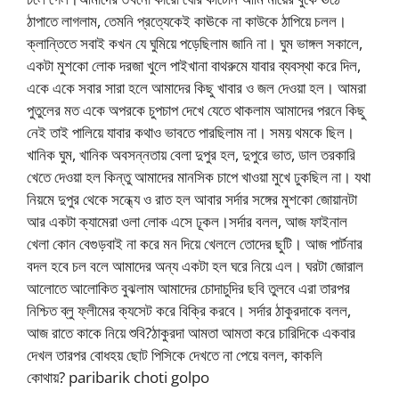
ঠাপাতে লাগলাম, তেমনি প্রত্যেকেই কাঊকে না কাউকে ঠাপিয়ে চলল।
ক্লান্তিতে সবাই কখন যে ঘুমিয়ে পড়েছিলাম জানি না। ঘুম ভাঙ্গল সকালে,
একটা মুশকো লোক দরজা খুলে পাইখানা বাথরুমে যাবার ব্যবস্থা করে দিল,
একে একে সবার সারা হলে আমাদের কিছু খাবার ও জল দেওয়া হল। আমরা
পুতুলের মত একে অপরকে চুপচাপ দেখে যেতে থাকলাম আমাদের পরনে কিছু
নেই তাই পালিয়ে যাবার কথাও ভাবতে পারছিলাম না। সময় থমকে ছিল।
খানিক ঘুম, খানিক অবসন্নতায় বেলা দুপুর হল, দুপুরে ভাত, ডাল তরকারি
খেতে দেওয়া হল কিন্তু আমাদের মানসিক চাপে খাওয়া মুখে ঢুকছিল না। যথা
নিয়মে দুপুর থেকে সন্ধ্যে ও রাত হল আবার সর্দার সঙ্গের মুশকো জোয়ানটা
আর একটা ক্যামেরা ওলা লোক এসে ঢূকল।সর্দার বলল, আজ ফাইনাল
খেলা কোন বেগুড়বাই না করে মন দিয়ে খেললে তোদের ছুটি। আজ পার্টনার
বদল হবে চল বলে আমাদের অন্য একটা হল ঘরে নিয়ে এল। ঘরটা জোরাল
আলোতে আলোকিত বুঝলাম আমাদের চোদাচুদির ছবি তুলবে এরা তারপর
নিশ্চিত ব্লু ফ্লীমের ক্যসেট করে বিক্রি করবে। সর্দার ঠাকুরদাকে বলল,
আজ রাতে কাকে নিয়ে শুবি?ঠাকুরদা আমতা আমতা করে চারিদিকে একবার
দেখল তারপর বোধহয় ছোট পিসিকে দেখতে না পেয়ে বলল, কাকলি
কোথায়? paribarik choti golpo