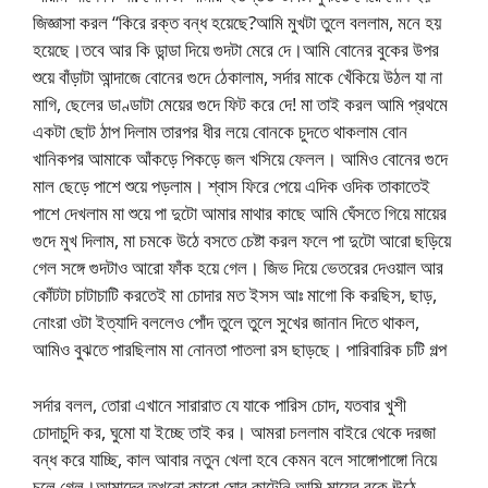
জিজ্ঞাসা করল “কিরে রক্ত বন্ধ হয়েছে?আমি মুখটা তুলে বললাম, মনে হয়
হয়েছে।তবে আর কি ডান্ডা দিয়ে গুদটা মেরে দে।আমি বোনের বুকের উপর
শুয়ে বাঁড়াটা আন্দাজে বোনের গুদে ঠেকালাম, সর্দার মাকে খেঁকিয়ে উঠল যা না
মাগি, ছেলের ডাণ্ডাটা মেয়ের গুদে ফিট করে দে! মা তাই করল আমি প্রথমে
একটা ছোট ঠাপ দিলাম তারপর ধীর লয়ে বোনকে চুদতে থাকলাম বোন
খানিকপর আমাকে আঁকড়ে পিকড়ে জল খসিয়ে ফেলল। আমিও বোনের গুদে
মাল ছেড়ে পাশে শুয়ে পড়লাম। শ্বাস ফিরে পেয়ে এদিক ওদিক তাকাতেই
পাশে দেখলাম মা শুয়ে পা দুটো আমার মাথার কাছে আমি ঘেঁসতে গিয়ে মায়ের
গুদে মুখ দিলাম, মা চমকে উঠে বসতে চেষ্টা করল ফলে পা দুটো আরো ছড়িয়ে
গেল সঙ্গে গুদটাও আরো ফাঁক হয়ে গেল। জিভ দিয়ে ভেতরের দেওয়াল আর
কোঁটটা চাটাচাটি করতেই মা চোদার মত ইসস আঃ মাগো কি করছিস, ছাড়,
নোংরা ওটা ইত্যাদি বললেও পোঁদ তুলে তুলে সুখের জানান দিতে থাকল,
আমিও বুঝতে পারছিলাম মা নোনতা পাতলা রস ছাড়ছে। পারিবারিক চটি গল্প
সর্দার বলল, তোরা এখানে সারারাত যে যাকে পারিস চোদ, যতবার খুশী
চোদাচুদি কর, ঘুমো যা ইচ্ছে তাই কর। আমরা চললাম বাইরে থেকে দরজা
বন্ধ করে যাচ্ছি, কাল আবার নতুন খেলা হবে কেমন বলে সাঙ্গোপাঙ্গো নিয়ে
চলে গেল।আমাদের তখনো কারো ঘোর কাটেনি আমি মায়ের বুকে ঊঠে