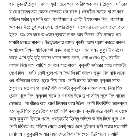
ভাম ঢুকল? ঠাকুরদা বলল, হ্যাঁ।তবে আর কি ঠাপ শুরু কর। ঠাকুরদা সর্দারের
বাধ্য ছাত্রের মত কোমর দোলাতে শুরু করল। জ্যেঠিমা সমানে না না করে
যাচ্ছিল সর্দার চুপ মাগি বলে জ্যেঠিমাকেও একটা ইঞ্জেকশান দিল, জ্যেঠিমা
আঃ করে উঠে চুপ করে গেল, তারপর ঠাকুরদার কোমর দোলানোর তালে তালে
ইসস, আঃ উম করে আওয়াজ ছারতে লাগল আর নিজের ঠোঁট কামড়ে ধরে
মাথাটা চালতে থাকল। উত্তেজনায় আমার বুকটা ধড়াস ধড়াস করতে থাকল
আমাকেও নিশ্চয় মামিকে ওই রকম করতে হবে,এমন সময় কুকুরটা সর্দারের
কাছে এসে কুই কুই করতে থাকল সর্দার বলল, ওমা এখনও মুখে লটারির
কাগজ নিয়ে বসে আছিস দে বলে হাত পাতল, কুকুরটা সর্দারের হাতে কাগজটা
রেখে দিল। সর্দার সেটা খুলে পড়ল “তমালিকা” তারপর হুকুম দিল রকি একে
ওর পার্টনারের কাছে ছেড়ে দিয়ে আয়।আমি চমকে উঠলাম কুকুরটা মাকে
ঠাকুরদার মত করবে নাকি? রকি লোকটা কুকুরটাকে মায়ের কাছে নিয়ে গিয়ে
চেনটা খুলে দিল, কুকুরটা মাকে দু একবার শুঁকে দু পা সটান তুলে দিল মায়ের
কোমরে। মা বাঁচাও বলে আর্ত চিৎকার করে উঠল।আমি দিকবিদিক জ্ঞানশূন্য
হয়ে ছুটে গিয়ে কুকুরটাকে সপাটে লাথি কষালাম। ক্যাউ করে একটা আওয়াজ
করে কুকুরটা ছিটকে পড়ল, পরমুহুর্তেই হিংস্র ভঙ্গিতে আমার দিকে ছুটে এল,
আমি চকিতে ওর গতিপথ থেকে একটু সরে এসে ফুটবলে ভলি মারার মত লাথি
চালালাম। কুকুরটা আমার ল্যাং খেয়ে ডিগবাজি খেয়ে উল্টে পড়ল। আমি