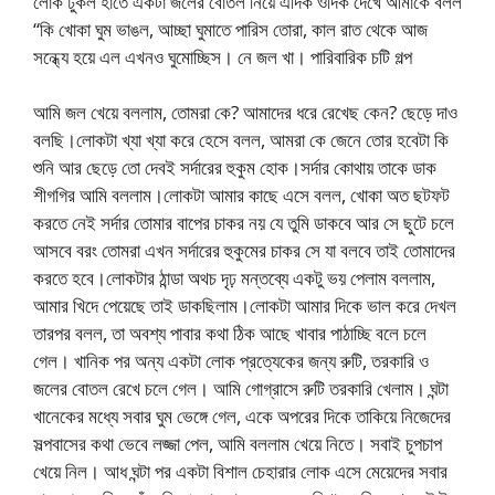
লোক ঢুকল হাতে একটা জলের বোতল নিয়ে এদিক ওদিক দেখে আমাকে বলল
“কি খোকা ঘুম ভাঙল, আচ্ছা ঘুমাতে পারিস তোরা, কাল রাত থেকে আজ
সন্ধ্যে হয়ে এল এখনও ঘুমোচ্ছিস। নে জল খা। পারিবারিক চটি গল্প
আমি জল খেয়ে বললাম, তোমরা কে? আমাদের ধরে রেখেছ কেন? ছেড়ে দাও
বলছি।লোকটা খ্যা খ্যা করে হেসে বলল, আমরা কে জেনে তোর হবেটা কি
শুনি আর ছেড়ে তো দেবই সর্দারের হুকুম হোক।সর্দার কোথায় তাকে ডাক
শীগগির আমি বললাম।লোকটা আমার কাছে এসে বলল, খোকা অত ছটফট
করতে নেই সর্দার তোমার বাপের চাকর নয় যে তুমি ডাকবে আর সে ছুটে চলে
আসবে বরং তোমরা এখন সর্দারের হুকুমের চাকর সে যা বলবে তাই তোমাদের
করতে হবে।লোকটার ঠান্ডা অথচ দৃঢ় মন্তব্যে একটু ভয় পেলাম বললাম,
আমার খিদে পেয়েছে তাই ডাকছিলাম।লোকটা আমার দিকে ভাল করে দেখল
তারপর বলল, তা অবশ্য পাবার কথা ঠিক আছে খাবার পাঠাচ্ছি বলে চলে
গেল। খানিক পর অন্য একটা লোক প্রত্যেকের জন্য রুটি, তরকারি ও
জলের বোতল রেখে চলে গেল। আমি গোগ্রাসে রুটি তরকারি খেলাম। ঘন্টা
খানেকের মধ্যে সবার ঘুম ভেঙ্গে গেল, একে অপরের দিকে তাকিয়ে নিজেদের
সল্পবাসের কথা ভেবে লজ্জা পেল, আমি বললাম খেয়ে নিতে। সবাই চুপচাপ
খেয়ে নিল। আধ ঘন্টা পর একটা বিশাল চেহারার লোক এসে মেয়েদের সবার