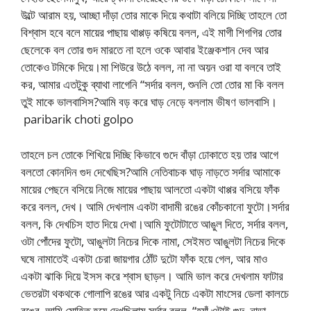
উল্টে আরাম হয়, আচ্ছা দাঁড়া তোর মাকে দিয়ে কথাটা বলিয়ে দিচ্ছি তাহলে তো
বিশ্বাস হবে বলে মায়ের পাছায় থাপ্পড় কষিয়ে বলল, এই মাগী শিগগির তোর
ছেলেকে বল তোর গুদ মারতে না হলে ওকে আবার ইঞ্জেকশান দেব আর
তোকেও টমিকে দিয়ে।মা শিউরে উঠে বলল, না না অয়ন ওরা যা বলবে তাই
কর, আমার এতটুকু ব্যাথা লাগেনি “সর্দার বলল, শুনলি তো তোর মা কি বলল
তুই মাকে ভালবাসিস?আমি বড় করে ঘাড় নেড়ে বললাম ভীষণ ভালবাসি।
paribarik choti golpo
তাহলে চল তোকে শিখিয়ে দিচ্ছি কিভাবে গুদে বাঁড়া ঢোকাতে হয় তার আগে
বলতো কোনদিন গুদ দেখেছিস?আমি নেতিবাচক ঘাড় নাড়তে সর্দার আমাকে
মায়ের পেছনে বসিয়ে নিজে মায়ের পাছায় আলতো একটা থাপ্পর বসিয়ে ফাঁক
করে বলল, দেখ। আমি দেখলাম একটা বাদামী রঙের কোঁচকানো ফুটো।সর্দার
বলল, কি দেখচিস হাত দিয়ে দেখা।আমি ফুটোটাতে আঙুল দিতে, সর্দার বলল,
ওটা পোঁদের ফুটো, আঙুলটা নিচের দিকে নামা, সেইমত আঙুলটা নিচের দিকে
ঘষে নামাতেই একটা চেরা জায়গার ঠোঁট দুটো ফাঁক হয়ে গেল, আর মাও
একটা ঝাকি দিয়ে ইসস করে শ্বাস ছাড়ল। আমি ভাল করে দেখলাম ফাটার
ভেতরটা থকথকে গোলাপি রঙের আর একটু নিচে একটা মাংসের ডেলা কালচে
রঙের, আমি মোহিত হয়ে দেখছিলাম সর্দার বলল, “হ্যাঁ ওটাই গুদ, নাড়া